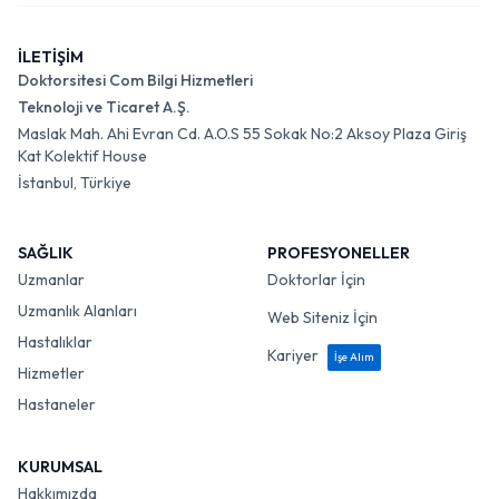
İLETİŞİM
Doktorsitesi Com Bilgi Hizmetleri
Teknoloji ve Ticaret A.Ş.
Maslak Mah. Ahi Evran Cd. A.O.S 55 Sokak No:2 Aksoy Plaza Giriş
Kat Kolektif House
İstanbul, Türkiye
SAĞLIK
PROFESYONELLER
Uzmanlar
Doktorlar İçin
Uzmanlık Alanları
Web Siteniz İçin
Hastalıklar
Kariyer
İşe Alım
Hizmetler
Hastaneler
KURUMSAL
Hakkımızda