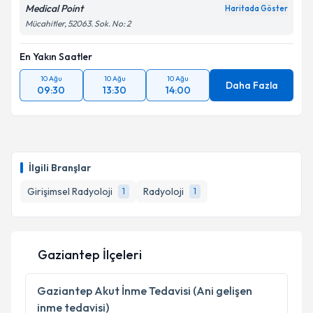
Medical Point
Haritada Göster
Mücahitler, 52063. Sok. No: 2
En Yakın Saatler
10 Ağu
10 Ağu
10 Ağu
Daha Fazla
09:30
13:30
14:00
İlgili Branşlar
Girişimsel Radyoloji
Radyoloji
1
1
Gaziantep İlçeleri
Gaziantep
Akut İnme Tedavisi (Ani gelişen
inme tedavisi)