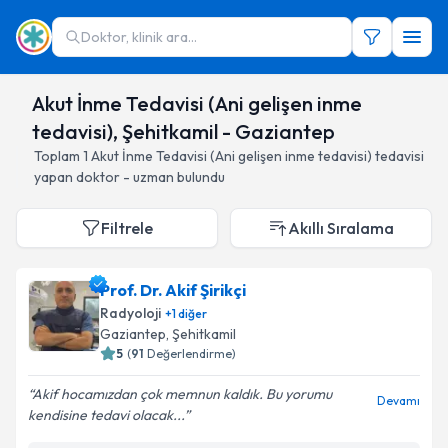
Doktor, klinik ara...
Akut İnme Tedavisi (Ani gelişen inme
tedavisi), Şehitkamil - Gaziantep
Toplam
1
Akut İnme Tedavisi (Ani gelişen inme tedavisi)
tedavisi
yapan doktor - uzman bulundu
Filtrele
Akıllı Sıralama
Prof. Dr. Akif Şirikçi
Radyoloji
+
1
diğer
Gaziantep
, Şehitkamil
5
(
91
Değerlendirme)
Akif hocamızdan çok memnun kaldık. Bu yorumu
Devamı
kendisine tedavi olacak...