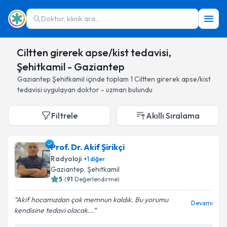
Doktor, klinik ara...
Ciltten girerek apse/kist tedavisi,
Şehitkamil - Gaziantep
Gaziantep
Şehitkamil
içinde toplam
1
Ciltten girerek apse/kist
tedavisi
uygulayan doktor - uzman bulundu
Filtrele
Akıllı Sıralama
Prof. Dr. Akif Şirikçi
Radyoloji
+
1
diğer
Gaziantep
, Şehitkamil
5
(
91
Değerlendirme)
Akif hocamızdan çok memnun kaldık. Bu yorumu
Devamı
kendisine tedavi olacak...