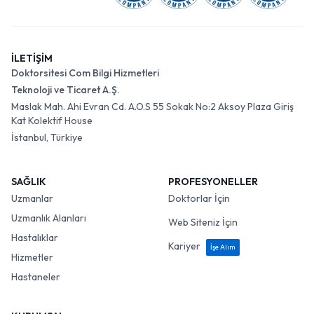
İLETİŞİM
Doktorsitesi Com Bilgi Hizmetleri
Teknoloji ve Ticaret A.Ş.
Maslak Mah. Ahi Evran Cd. A.O.S 55 Sokak No:2 Aksoy Plaza Giriş
Kat Kolektif House
İstanbul, Türkiye
SAĞLIK
PROFESYONELLER
Uzmanlar
Doktorlar İçin
Uzmanlık Alanları
Web Siteniz İçin
Hastalıklar
Kariyer
İşe Alım
Hizmetler
Hastaneler