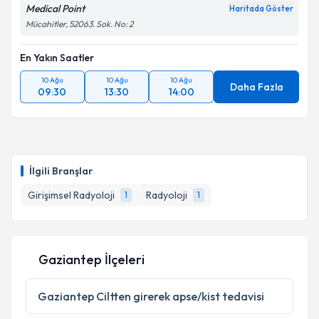
Medical Point
Haritada Göster
Mücahitler, 52063. Sok. No: 2
En Yakın Saatler
10 Ağu
10 Ağu
10 Ağu
Daha Fazla
09:30
13:30
14:00
İlgili Branşlar
Girişimsel Radyoloji
Radyoloji
1
1
Gaziantep İlçeleri
Gaziantep
Ciltten girerek apse/kist tedavisi