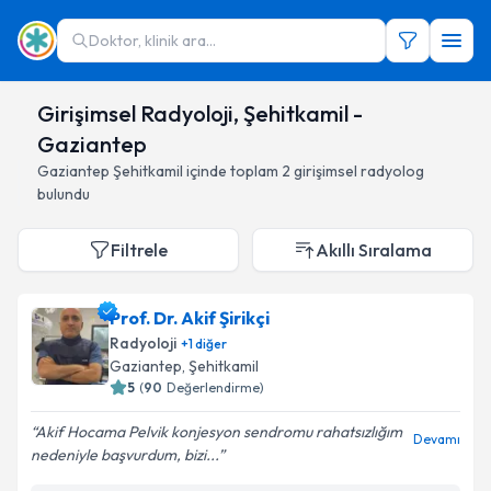
Doktor, klinik ara...
Girişimsel Radyoloji, Şehitkamil -
Gaziantep
Gaziantep
Şehitkamil
içinde toplam
2
girişimsel radyolog
bulundu
Filtrele
Akıllı Sıralama
Prof. Dr. Akif Şirikçi
Radyoloji
+
1
diğer
Gaziantep
,
Şehitkamil
5
(
90
Değerlendirme)
Akif Hocama Pelvik konjesyon sendromu rahatsızlığım
Devamı
nedeniyle başvurdum, bizi...