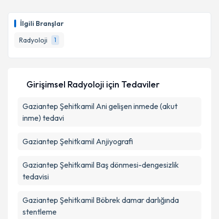
Doç. Dr. Alperen Kayalı
için randevu takvimi talebi
oluşturun. Size bu uzmandan randevu almanız için bir
İlgili Branşlar
takvim hazırlandığında e-posta ile bilgilendireceğiz.
Radyoloji
1
E-posta Adresiniz
Girişimsel Radyoloji
için Tedaviler
Kişisel verilerimin işlenmesine ilişkin
Aydınlatma
Gaziantep Şehitkamil Ani gelişen inmede (akut
Metni
'ni okudum ve kişisel verilerimin belirtilen
kapsamda işlenmesini kabul ediyorum.
inme) tedavi
Gaziantep Şehitkamil Anjiyografi
Takvim Talebini Gönder
Gaziantep Şehitkamil Baş dönmesi-dengesizlik
tedavisi
Gaziantep Şehitkamil Böbrek damar darlığında
stentleme