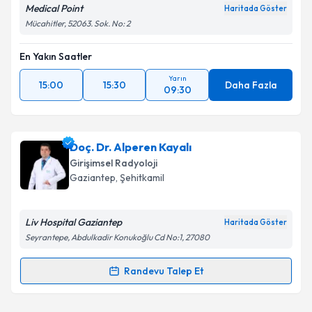
Medical Point
Haritada Göster
Mücahitler, 52063. Sok. No: 2
En Yakın Saatler
Yarın
15:00
15:30
Daha Fazla
09:30
Doç. Dr. Alperen Kayalı
Girişimsel Radyoloji
Gaziantep
,
Şehitkamil
Liv Hospital Gaziantep
Haritada Göster
Seyrantepe, Abdulkadir Konukoğlu Cd No:1, 27080
Randevu Talep Et
Randevu Takvimi Talebi