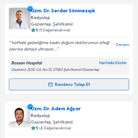
kapsamda işlenmesini kabul ediyorum.
Uzm. Dr. Hacı Yusuf Orhan
için randevu takvimi
Uzm. Dr. Serdar Sönmezışık
talebi oluşturun. Size bu uzmandan randevu almanız
Radyoloji
için bir takvim hazırlandığında e-posta ile
Takvim Talebini Gönder
Gaziantep
,
Şehitkamil
bilgilendireceğiz.
5
(
1
Değerlendirme)
E-posta Adresiniz
haftalık gebeliğime kadın doğum doktorumun isteği
Devamı
üzerine detaylı ultrason...
Bossan Hospital
Haritada Göster
Gazikent, 2015. Cd. No:13, 27580 Şehitkamil/Gaziantep
Kişisel verilerimin işlenmesine ilişkin
Aydınlatma
Metni
'ni okudum ve kişisel verilerimin belirtilen
kapsamda işlenmesini kabul ediyorum.
Randevu Talep Et
Randevu Takvimi Talebi
Takvim Talebini Gönder
Uzm. Dr. Serdar Sönmezışık
için randevu takvimi
Uzm. Dr. Adem Ağyar
talebi oluşturun. Size bu uzmandan randevu almanız
Radyoloji
için bir takvim hazırlandığında e-posta ile
Gaziantep
,
Şehitkamil
bilgilendireceğiz.
5
(
2
Değerlendirme)