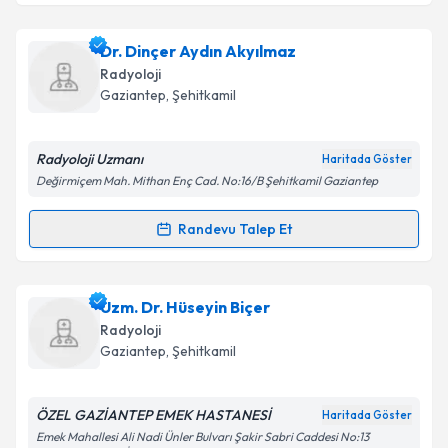
kapsamda işlenmesini kabul ediyorum.
Uzm. Dr. Sinan Ülgen
için randevu takvimi talebi
Dr. Dinçer Aydın Akyılmaz
oluşturun. Size bu uzmandan randevu almanız için bir
Takvim Talebini Gönder
Radyoloji
takvim hazırlandığında e-posta ile bilgilendireceğiz.
Gaziantep
,
Şehitkamil
E-posta Adresiniz
Radyoloji Uzmanı
Haritada Göster
Değirmiçem Mah. Mithan Enç Cad. No:16/B Şehitkamil Gaziantep
Kişisel verilerimin işlenmesine ilişkin
Aydınlatma
Randevu Talep Et
Randevu Takvimi Talebi
Metni
'ni okudum ve kişisel verilerimin belirtilen
kapsamda işlenmesini kabul ediyorum.
Dr. Dinçer Aydın Akyılmaz
için randevu takvimi
Uzm. Dr. Hüseyin Biçer
talebi oluşturun. Size bu uzmandan randevu almanız
Takvim Talebini Gönder
Radyoloji
için bir takvim hazırlandığında e-posta ile
Gaziantep
,
Şehitkamil
bilgilendireceğiz.
E-posta Adresiniz
ÖZEL GAZİANTEP EMEK HASTANESİ
Haritada Göster
Emek Mahallesi Ali Nadi Ünler Bulvarı Şakir Sabri Caddesi No:13