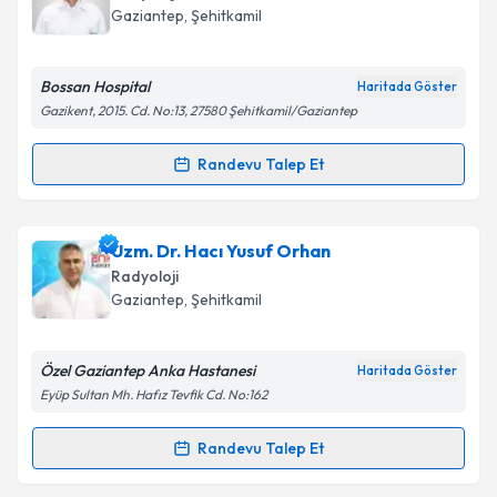
takvim hazırlandığında e-posta ile bilgilendireceğiz.
Gaziantep
,
Şehitkamil
E-posta Adresiniz
Bossan Hospital
Haritada Göster
Gazikent, 2015. Cd. No:13, 27580 Şehitkamil/Gaziantep
Kişisel verilerimin işlenmesine ilişkin
Aydınlatma
Randevu Talep Et
Randevu Takvimi Talebi
Metni
'ni okudum ve kişisel verilerimin belirtilen
kapsamda işlenmesini kabul ediyorum.
Uzm. Dr. Bekir Sıtkı Bozan
için randevu takvimi
Uzm. Dr. Hacı Yusuf Orhan
talebi oluşturun. Size bu uzmandan randevu almanız
Takvim Talebini Gönder
Radyoloji
için bir takvim hazırlandığında e-posta ile
Gaziantep
,
Şehitkamil
bilgilendireceğiz.
E-posta Adresiniz
Özel Gaziantep Anka Hastanesi
Haritada Göster
Eyüp Sultan Mh. Hafız Tevfik Cd. No:162
Randevu Talep Et
Randevu Takvimi Talebi
Kişisel verilerimin işlenmesine ilişkin
Aydınlatma
Metni
'ni okudum ve kişisel verilerimin belirtilen