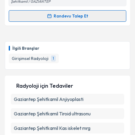
Şehitkamil / GAZİANTEP
Randevu Talep Et
Kişisel verilerimin işlenmesine ilişkin
Aydınlatma
Randevu Takvimi Talebi
Metni
'ni okudum ve kişisel verilerimin belirtilen
kapsamda işlenmesini kabul ediyorum.
Uzm. Dr. Hüseyin Biçer
için randevu takvimi talebi
oluşturun. Size bu uzmandan randevu almanız için bir
Takvim Talebini Gönder
İlgili Branşlar
takvim hazırlandığında e-posta ile bilgilendireceğiz.
Girişimsel Radyoloji
1
E-posta Adresiniz
Radyoloji
için Tedaviler
Kişisel verilerimin işlenmesine ilişkin
Aydınlatma
Gaziantep Şehitkamil Anjiyoplasti
Metni
'ni okudum ve kişisel verilerimin belirtilen
kapsamda işlenmesini kabul ediyorum.
Gaziantep Şehitkamil Tiroid ultrasonu
Takvim Talebini Gönder
Gaziantep Şehitkamil Kas iskelet mrg