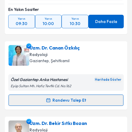
En Yakın Saatler
Yarın
Yarın
Yarın
Daha Fazla
09:30
10:00
10:30
Uzm. Dr. Canan Özkılıç
Radyoloji
Gaziantep
,
Şehitkamil
Özel Gaziantep Anka Hastanesi
Haritada Göster
Eyüp Sultan Mh. Hafız Tevfik Cd. No:162
Randevu Talep Et
Randevu Takvimi Talebi
Uzm. Dr. Canan Özkılıç
için randevu takvimi talebi
Uzm. Dr. Bekir Sıtkı Bozan
oluşturun. Size bu uzmandan randevu almanız için bir
Radyoloji