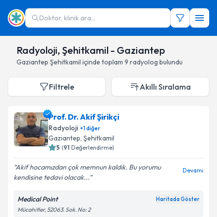
Doktor, klinik ara...
Radyoloji, Şehitkamil - Gaziantep
Gaziantep
Şehitkamil
içinde toplam
9
radyolog
bulundu
Filtrele
Akıllı Sıralama
Prof. Dr. Akif Şirikçi
Radyoloji
+
1
diğer
Gaziantep
,
Şehitkamil
5
(
91
Değerlendirme)
Akif hocamızdan çok memnun kaldık. Bu yorumu
Devamı
kendisine tedavi olacak...
Medical Point
Haritada Göster
Mücahitler, 52063. Sok. No: 2