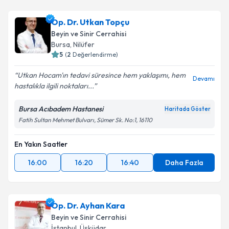
Op. Dr. Utkan Topçu
Beyin ve Sinir Cerrahisi
Bursa
, Nilüfer
5
(
2
Değerlendirme)
Utkan Hocam'ın tedavi süresince hem yaklaşımı, hem
Devamı
hastalıkla ilgili noktaları...
Bursa Acıbadem Hastanesi
Haritada Göster
Fatih Sultan Mehmet Bulvarı, Sümer Sk. No:1, 16110
En Yakın Saatler
16:00
16:20
16:40
Daha Fazla
Op. Dr. Ayhan Kara
Beyin ve Sinir Cerrahisi
İstanbul
, Üsküdar