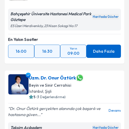
Bahçeşehir Üniversite Hastanesi Medical Park
Haritada Göster
Göztepe
Kişisel verilerimin işlenmesine ilişkin
Aydınlatma
E5 Üzeri Merdivenköy, 23 Nisan Sokagi No:17
Metni
'ni okudum ve kişisel verilerimin belirtilen
kapsamda işlenmesini kabul ediyorum.
En Yakın Saatler
Yarın
16:00
16:30
Daha Fazla
Takvim Talebini Gönder
09:00
Uzm. Dr. Onur Öztürk
Beyin ve Sinir Cerrahisi
İstanbul
, Şişli
5
(
1
Değerlendirme)
Dr. Onur Öztürk gerçekten alanında çok başarılı ve
Devamı
hastasına güven...
Taksim Acıbadem
Haritada Göster