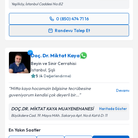
Yeşilköy, İstanbul Caddesi No:82
0 (850) 474 71 16
Randevu Takvimi Talebi
Randevu Talep Et
Dr. Barış Peker
için randevu takvimi talebi oluşturun.
Size bu uzmandan randevu almanız için bir takvim
hazırlandığında e-posta ile bilgilendireceğiz.
Doç. Dr. Miktat Kaya
Beyin ve Sinir Cerrahisi
E-posta Adresiniz
İstanbul
, Şişli
5
(
4
Değerlendirme)
Mitta kaya hocamızin bilgisine tecrübesine
Devamı
guveniyorum kendisi çok deyerli bir...
Kişisel verilerimin işlenmesine ilişkin
Aydınlatma
Metni
'ni okudum ve kişisel verilerimin belirtilen
DOÇ.DR. MİKTAT KAYA MUAYENEHANESİ
Haritada Göster
kapsamda işlenmesini kabul ediyorum.
Büyükdere Cad. 19. Mayıs MAh. Sakarya Apt. No:6 Kat 6 D: 11
Takvim Talebini Gönder
En Yakın Saatler