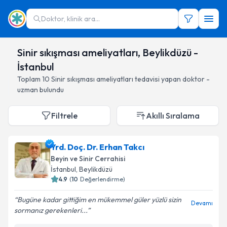
Doktor, klinik ara...
Sinir sıkışması ameliyatları, Beylikdüzü -
İstanbul
Toplam
10
Sinir sıkışması ameliyatları
tedavisi yapan doktor -
uzman bulundu
Filtrele
Akıllı Sıralama
Yrd. Doç. Dr. Erhan Takcı
Beyin ve Sinir Cerrahisi
İstanbul
, Beylikdüzü
4.9
(
10
Değerlendirme)
Bugüne kadar gittiğim en mükemmel güler yüzlü sizin
Devamı
sormanız gerekenleri...