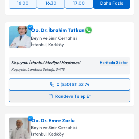
16:00
16:30
17:00
Daha Fazla
Op. Dr. İbrahim Tutkan
Beyin ve Sinir Cerrahisi
İstanbul
, Kadıköy
Koşuyolu İstanbul Medipol Hastanesi
Haritada Göster
Koşuyolu, Lambacı Sokağı, 34718
0 (850) 811 32 74
Randevu Takvimi Talebi
Randevu Talep Et
Op. Dr. İbrahim Tutkan
için randevu takvimi talebi
oluşturun. Size bu uzmandan randevu almanız için bir
Op. Dr. Emre Zorlu
takvim hazırlandığında e-posta ile bilgilendireceğiz.
Beyin ve Sinir Cerrahisi
E-posta Adresiniz
İstanbul
, Kadıköy