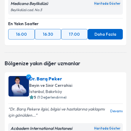
Medicana Beylikdüzü
Haritada Göster
Beylikdüzü cad. No:3
En Yakın Saatler
16:00
16:30
17:00
Daha Fazla
Bölgenize yakın diğer uzmanlar
Dr. Barış Peker
Beyin ve Sinir Cerrahisi
İstanbul
, Bakırköy
5
(
1
Değerlendirme)
Dr. Barış Pekere ilgisi, bilgisi ve hastalarına yaklaşımı
Devamı
için gönülden...
Acıbadem International Hastanesi
Haritada Göster