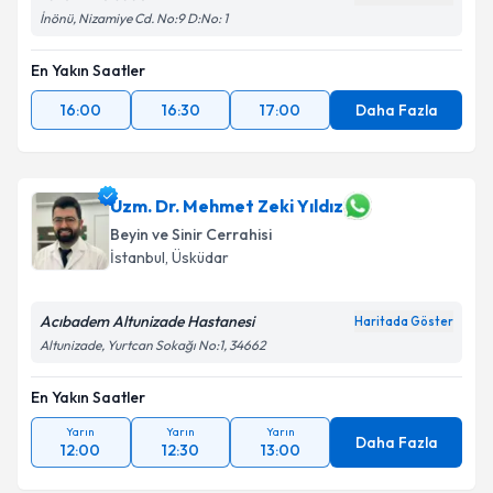
İnönü, Nizamiye Cd. No:9 D:No: 1
En Yakın Saatler
16:00
16:30
17:00
Daha Fazla
Uzm. Dr. Mehmet Zeki Yıldız
Beyin ve Sinir Cerrahisi
İstanbul
, Üsküdar
Acıbadem Altunizade Hastanesi
Haritada Göster
Altunizade, Yurtcan Sokağı No:1, 34662
En Yakın Saatler
Yarın
Yarın
Yarın
Daha Fazla
12:00
12:30
13:00