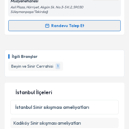
Muayenehanesi
Asil Plaza, Hürriyet, Akgün Sk. No:3-5 K:2, 59030
Süleymanpaşa/Tekirdağ
Kişisel verilerimin işlenmesine ilişkin
Aydınlatma
Metni
'ni okudum ve kişisel verilerimin belirtilen
Randevu Talep Et
kapsamda işlenmesini kabul ediyorum.
Randevu Takvimi Talebi
Takvim Talebini Gönder
Dr. Öğr. Üyesi Bilgehan Potoğlu
için randevu
takvimi talebi oluşturun. Size bu uzmandan randevu
İlgili Branşlar
almanız için bir takvim hazırlandığında e-posta ile
bilgilendireceğiz.
Beyin ve Sinir Cerrahisi
1
E-posta Adresiniz
İstanbul İlçeleri
Kişisel verilerimin işlenmesine ilişkin
Aydınlatma
İstanbul
Sinir sıkışması ameliyatları
Metni
'ni okudum ve kişisel verilerimin belirtilen
kapsamda işlenmesini kabul ediyorum.
Kadıköy
Sinir sıkışması ameliyatları