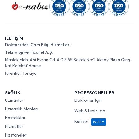
İLETİŞİM
Doktorsitesi Com Bilgi Hizmetleri
Teknoloji ve Ticaret A.Ş.
Maslak Mah. Ahi Evran Cd. A.O.S 55 Sokak No:2 Aksoy Plaza Giriş
Kat Kolektif House
İstanbul, Türkiye
SAĞLIK
PROFESYONELLER
Uzmanlar
Doktorlar İçin
Uzmanlık Alanları
Web Siteniz İçin
Hastalıklar
Kariyer
İşe Alım
Hizmetler
Hastaneler