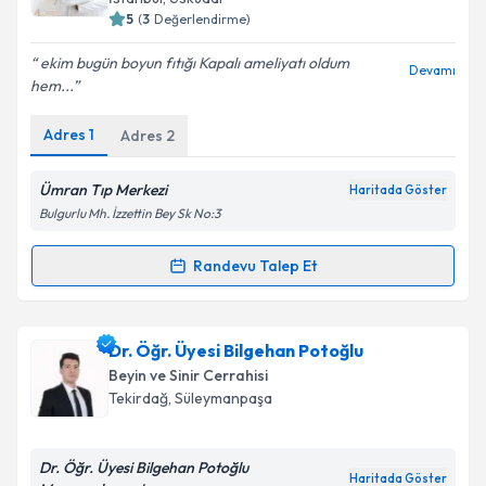
5
(
3
Değerlendirme)
ekim bugün boyun fıtığı Kapalı ameliyatı oldum
Devamı
hem...
Adres
1
Adres
2
Ümran Tıp Merkezi
Haritada Göster
Bulgurlu Mh. İzzettin Bey Sk No:3
Randevu Talep Et
Randevu Takvimi Talebi
Op. Dr. Ayhan Kara
için randevu takvimi talebi
Dr. Öğr. Üyesi Bilgehan Potoğlu
oluşturun. Size bu uzmandan randevu almanız için bir
Beyin ve Sinir Cerrahisi
takvim hazırlandığında e-posta ile bilgilendireceğiz.
Tekirdağ
, Süleymanpaşa
E-posta Adresiniz
Dr. Öğr. Üyesi Bilgehan Potoğlu
Haritada Göster