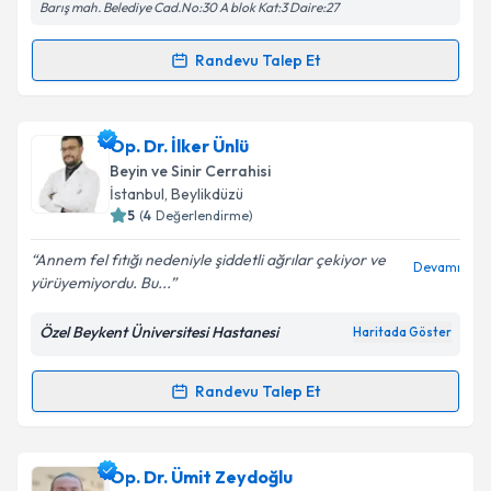
Barış mah. Belediye Cad.No:30 A blok Kat:3 Daire:27
kapsamda işlenmesini kabul ediyorum.
Randevu Talep Et
Randevu Takvimi Talebi
Takvim Talebini Gönder
Prof. Dr. Hidayet Akdemir
için randevu takvimi
Op. Dr. İlker Ünlü
talebi oluşturun. Size bu uzmandan randevu almanız
Beyin ve Sinir Cerrahisi
için bir takvim hazırlandığında e-posta ile
İstanbul
,
Beylikdüzü
bilgilendireceğiz.
5
(
4
Değerlendirme)
E-posta Adresiniz
Annem fel fıtığı nedeniyle şiddetli ağrılar çekiyor ve
Devamı
yürüyemiyordu. Bu...
Özel Beykent Üniversitesi Hastanesi
Haritada Göster
Kişisel verilerimin işlenmesine ilişkin
Aydınlatma
Metni
'ni okudum ve kişisel verilerimin belirtilen
Randevu Talep Et
Randevu Takvimi Talebi
kapsamda işlenmesini kabul ediyorum.
Takvim Talebini Gönder
Op. Dr. İlker Ünlü
için randevu takvimi talebi
Op. Dr. Ümit Zeydoğlu