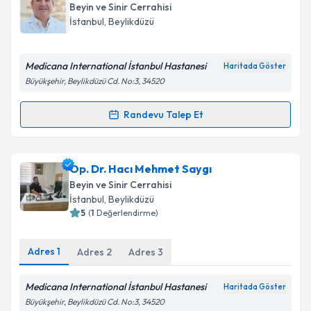
oluşturun. Size bu uzmandan randevu almanız için bir
Beyin ve Sinir Cerrahisi
takvim hazırlandığında e-posta ile bilgilendireceğiz.
İstanbul
,
Beylikdüzü
E-posta Adresiniz
Medicana International İstanbul Hastanesi
Haritada Göster
Büyükşehir, Beylikdüzü Cd. No:3, 34520
Kişisel verilerimin işlenmesine ilişkin
Aydınlatma
Randevu Talep Et
Randevu Takvimi Talebi
Metni
'ni okudum ve kişisel verilerimin belirtilen
kapsamda işlenmesini kabul ediyorum.
Op. Dr. Ümit Zeydoğlu
için randevu takvimi talebi
Op. Dr. Hacı Mehmet Saygı
oluşturun. Size bu uzmandan randevu almanız için bir
Takvim Talebini Gönder
Beyin ve Sinir Cerrahisi
takvim hazırlandığında e-posta ile bilgilendireceğiz.
İstanbul
,
Beylikdüzü
5
(
1
Değerlendirme)
E-posta Adresiniz
Adres
1
Adres
2
Adres
3
Medicana International İstanbul Hastanesi
Haritada Göster
Kişisel verilerimin işlenmesine ilişkin
Aydınlatma
Büyükşehir, Beylikdüzü Cd. No:3, 34520
Metni
'ni okudum ve kişisel verilerimin belirtilen