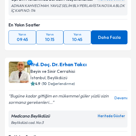
ADNAN KAHVECİ MAH. YAVUZ SELİM BLV PERLAVİSTA NO1/A A BLOK
İÇ KAPI NO: 114
En Yakın Saatler
Yarın
Yarın
Yarın
Daha Fazla
09:45
10:15
10:45
Yrd. Doç. Dr. Erhan Takcı
Beyin ve Sinir Cerrahisi
İstanbul
,
Beylikdüzü
4.9
(
10
Değerlendirme)
Bugüne kadar gittiğim en mükemmel güler yüzlü sizin
Devamı
sormanız gerekenleri...
Medicana Beylikdüzü
Haritada Göster
Beylikdüzü cad. No:3