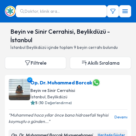
Doktor, klinik ara...
Beyin ve Sinir Cerrahisi, Beylikdüzü -
İstanbul
İstanbul
Beylikdüzü
içinde toplam
9
beyin cerrahı
bulundu
Filtrele
Akıllı Sıralama
Op. Dr. Muhammed Borcak
Beyin ve Sinir Cerrahisi
İstanbul
,
Beylikdüzü
5
(
10
Değerlendirme)
Muhammed hoca yıllar önce bana hidrosefali teşhisi
Devamı
koymuştu o günden...
Op. Dr. Muhammed Borcak Muayenehanesi
Haritada Göster