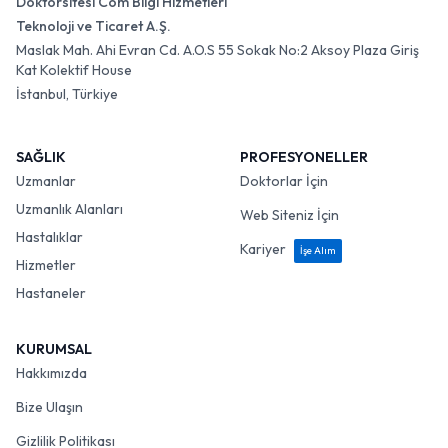
Doktorsitesi Com Bilgi Hizmetleri
Teknoloji ve Ticaret A.Ş.
Maslak Mah. Ahi Evran Cd. A.O.S 55 Sokak No:2 Aksoy Plaza Giriş
Kat Kolektif House
İstanbul, Türkiye
SAĞLIK
PROFESYONELLER
Uzmanlar
Doktorlar İçin
Uzmanlık Alanları
Web Siteniz İçin
Hastalıklar
Kariyer
İşe Alım
Hizmetler
Hastaneler
KURUMSAL
Hakkımızda
Bize Ulaşın
Gizlilik Politikası