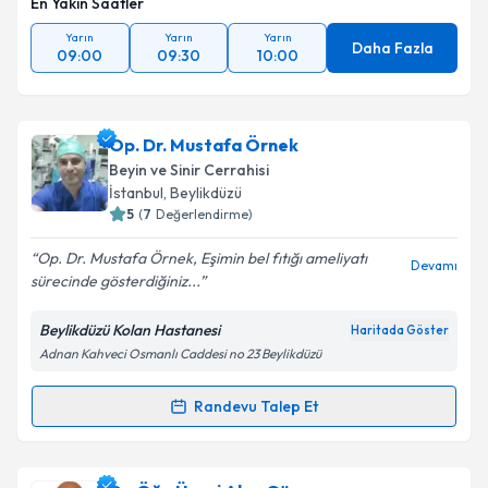
En Yakın Saatler
Yarın
Yarın
Yarın
Daha Fazla
09:00
09:30
10:00
Op. Dr. Mustafa Örnek
Beyin ve Sinir Cerrahisi
İstanbul
,
Beylikdüzü
5
(
7
Değerlendirme)
Op. Dr. Mustafa Örnek, Eşimin bel fıtığı ameliyatı
Devamı
sürecinde gösterdiğiniz...
Beylikdüzü Kolan Hastanesi
Haritada Göster
Adnan Kahveci Osmanlı Caddesi no 23 Beylikdüzü
Randevu Talep Et
Randevu Takvimi Talebi