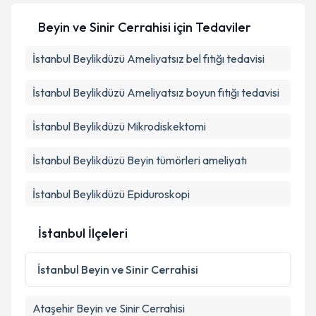
talebi oluşturun. Size bu uzmandan randevu almanız
Beyin ve Sinir Cerrahisi
için Tedaviler
için bir takvim hazırlandığında e-posta ile
bilgilendireceğiz.
İstanbul Beylikdüzü Ameliyatsız bel fıtığı tedavisi
E-posta Adresiniz
İstanbul Beylikdüzü Ameliyatsız boyun fıtığı tedavisi
İstanbul Beylikdüzü Mikrodiskektomi
Kişisel verilerimin işlenmesine ilişkin
Aydınlatma
Metni
'ni okudum ve kişisel verilerimin belirtilen
İstanbul Beylikdüzü Beyin tümörleri ameliyatı
kapsamda işlenmesini kabul ediyorum.
İstanbul Beylikdüzü Epiduroskopi
Takvim Talebini Gönder
İstanbul İlçeleri
İstanbul
Beyin ve Sinir Cerrahisi
Ataşehir
Beyin ve Sinir Cerrahisi