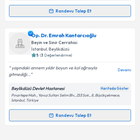
kapsamda işlenmesini kabul ediyorum.
Randevu Talep Et
Randevu Takvimi Talebi
Takvim Talebini Gönder
Op. Dr. Hacı Mehmet Saygı
için randevu takvimi
Op. Dr. Emrah Kantarcıoğlu
talebi oluşturun. Size bu uzmandan randevu almanız
Beyin ve Sinir Cerrahisi
için bir takvim hazırlandığında e-posta ile
İstanbul
,
Beylikdüzü
bilgilendireceğiz.
5
(
3
Değerlendirme)
E-posta Adresiniz
yaşındaki annem yıldır boyun ve kol ağrısıyla
Devamı
gitmediği...
Beylikdüzü Devlet Hastanesi
Haritada Göster
Pınartepe Mah., Yavuz Sultan Selim Blv., 253 Sok., 8, Büyükçekmece,
Kişisel verilerimin işlenmesine ilişkin
Aydınlatma
İstanbul, Türkiye
Metni
'ni okudum ve kişisel verilerimin belirtilen
kapsamda işlenmesini kabul ediyorum.
Randevu Talep Et
Randevu Takvimi Talebi
Takvim Talebini Gönder
Op. Dr. Emrah Kantarcıoğlu
için randevu takvimi