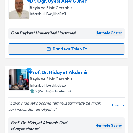
Op. Dr. Mustafa Örnek
için randevu takvimi talebi
Dr. Öğr. Üyesi Alev Güner
oluşturun. Size bu uzmandan randevu almanız için bir
Beyin ve Sinir Cerrahisi
takvim hazırlandığında e-posta ile bilgilendireceğiz.
İstanbul
,
Beylikdüzü
E-posta Adresiniz
Özel Beykent Üniversitesi Hastanesi
Haritada Göster
Randevu Talep Et
Randevu Takvimi Talebi
Kişisel verilerimin işlenmesine ilişkin
Aydınlatma
Metni
'ni okudum ve kişisel verilerimin belirtilen
kapsamda işlenmesini kabul ediyorum.
Dr. Öğr. Üyesi Alev Güner
için randevu takvimi talebi
Prof. Dr. Hidayet Akdemir
oluşturun. Size bu uzmandan randevu almanız için bir
Beyin ve Sinir Cerrahisi
takvim hazırlandığında e-posta ile bilgilendireceğiz.
Takvim Talebini Gönder
İstanbul
,
Beylikdüzü
5
(
26
Değerlendirme)
E-posta Adresiniz
Sayın hidayet hocama temmuz tarihinde beyincik
Devamı
sarkmasından ameliyat...
Prof. Dr. Hidayet Akdemir Özel
Kişisel verilerimin işlenmesine ilişkin
Aydınlatma
Haritada Göster
Muayenehanesi
Metni
'ni okudum ve kişisel verilerimin belirtilen