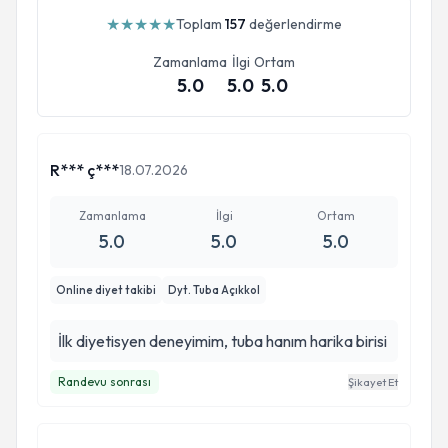
★
★
★
★
★
Toplam
157
değerlendirme
Zamanlama
İlgi
Ortam
5.0
5.0
5.0
R*** ç***
18.07.2026
Zamanlama
İlgi
Ortam
5.0
5.0
5.0
Online diyet takibi
Dyt. Tuba Açıkkol
İlk diyetisyen deneyimim, tuba hanım harika birisi
Randevu sonrası
Şikayet Et