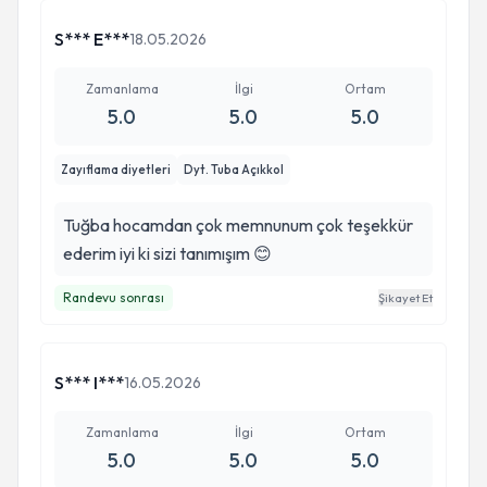
S*** E***
18.05.2026
Zamanlama
İlgi
Ortam
5.0
5.0
5.0
Zayıflama diyetleri
Dyt. Tuba Açıkkol
Tuğba hocamdan çok memnunum çok teşekkür
ederim iyi ki sizi tanımışım 😊
Randevu sonrası
Şikayet Et
S*** I***
16.05.2026
Zamanlama
İlgi
Ortam
5.0
5.0
5.0