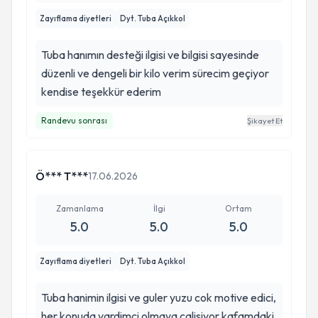
Zayıflama diyetleri
Dyt. Tuba Açıkkol
Tuba hanımın desteği ilgisi ve bilgisi sayesinde
düzenli ve dengeli bir kilo verim sürecim geçiyor
kendise teşekkür ederim
Randevu sonrası
Şikayet Et
Ö*** T***
17.06.2026
Zamanlama
İlgi
Ortam
5.0
5.0
5.0
Zayıflama diyetleri
Dyt. Tuba Açıkkol
Tuba hanimin ilgisi ve guler yuzu cok motive edici,
her konuda yardimci olmaya calisiyor kafamdaki