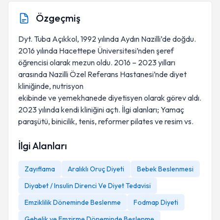
Özgeçmiş
Dyt. Tuba Açıkkol, 1992 yılında Aydın Nazilli’de doğdu.
2016 yılında Hacettepe Üniversitesi’nden şeref
öğrencisi olarak mezun oldu. 2016 – 2023 yılları
arasında Nazilli Özel Referans Hastanesi’nde diyet
kliniğinde, nutrisyon
ekibinde ve yemekhanede diyetisyen olarak görev aldı.
2023 yılında kendi kliniğini açtı. İlgi alanları; Yamaç
paraşütü, binicilik, tenis, reformer pilates ve resim vs.
İlgi Alanları
Zayıflama
Aralıklı Oruç Diyeti
Bebek Beslenmesi
Diyabet / Insulin Direnci Ve Diyet Tedavisi
Emziklilik Döneminde Beslenme
Fodmap Diyeti
Gebelik ve Emzirme Döneminde Beslenme