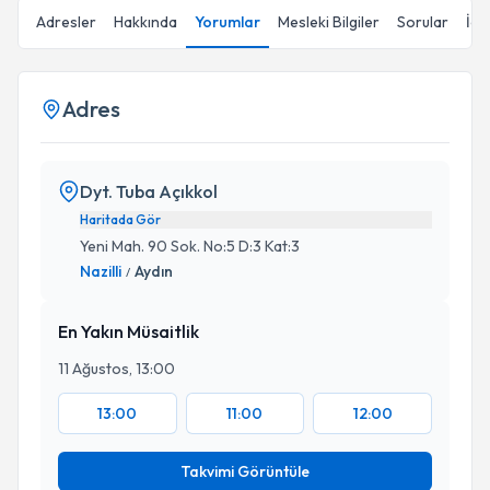
Adresler
Hakkında
Yorumlar
Mesleki Bilgiler
Sorular
İçe
Adres
Dyt. Tuba Açıkkol
Haritada Gör
Yeni Mah. 90 Sok. No:5 D:3 Kat:3
Nazilli
Aydın
/
En Yakın Müsaitlik
11 Ağustos, 13:00
13:00
11:00
12:00
Takvimi Görüntüle