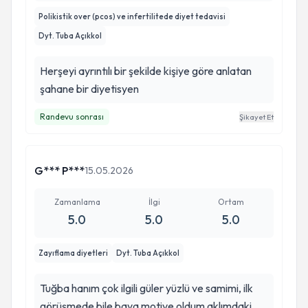
Polikistik over (pcos) ve infertilitede diyet tedavisi
Dyt. Tuba Açıkkol
Herşeyi ayrıntılı bir şekilde kişiye göre anlatan
şahane bir diyetisyen
Randevu sonrası
Şikayet Et
G*** P***
15.05.2026
Zamanlama
İlgi
Ortam
5.0
5.0
5.0
Zayıflama diyetleri
Dyt. Tuba Açıkkol
Tuğba hanım çok ilgili güler yüzlü ve samimi, ilk
görüşmede bile baya motive oldum aklımdaki