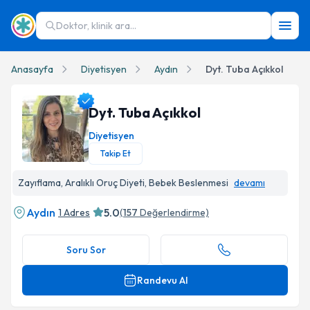
Doktor, klinik ara...
Anasayfa
Diyetisyen
Aydın
Dyt. Tuba Açıkkol
Dyt. Tuba Açıkkol
Diyetisyen
Takip Et
Dyt. Tuba Açıkkol Profil Fotoğrafı
Zayıflama, Aralıklı Oruç Diyeti, Bebek Beslenmesi
devamı
Aydın
5.0
1 Adres
(
157
Değerlendirme)
Soru Sor
Randevu Al