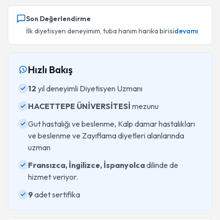
Son Değerlendirme
İlk diyetisyen deneyimim, tuba hanım harika birisi
devamı
Hızlı Bakış
12
yıl deneyimli Diyetisyen Uzmanı
HACETTEPE ÜNİVERSİTESİ
mezunu
Gut hastalığı ve beslenme, Kalp damar hastalıkları
ve beslenme ve Zayıflama diyetleri alanlarında
uzman
Fransızca, İngilizce, İspanyolca
dilinde de
hizmet veriyor.
9
adet sertifika