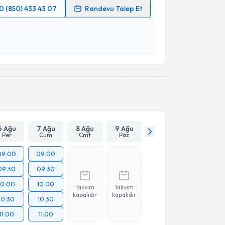
0 (850) 433 43 07
Randevu Talep Et
 verilerimin işlenmesine ilişkin
Aydınlatma Metni
'ni
 ve kişisel verilerimin belirtilen kapsamda
esini kabul ediyorum.
Takvim Talebini Gönder
6 Ağu
7 Ağu
8 Ağu
9 Ağu
Per
Cum
Cmt
Paz
09:00
09:00
09:30
09:30
10:00
10:00
Takvim
Takvim
kapalıdır
kapalıdır
10:30
10:30
11:00
11:00