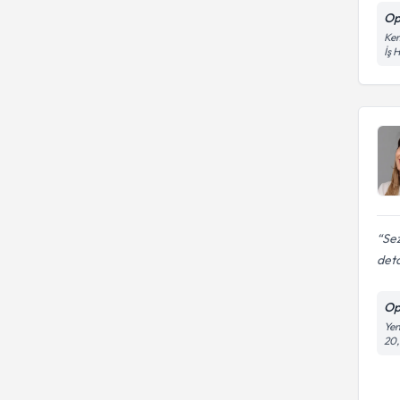
Op
Kem
İş 
Sez
deta
Op
Yen
20,