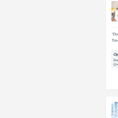
Do
Tüm 
Op
Ese
Çor