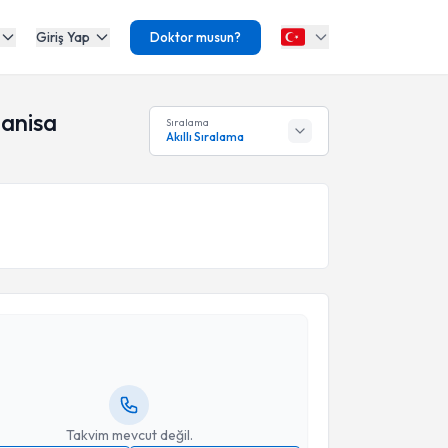
Giriş Yap
Doktor musun?
Manisa
Sıralama
Akıllı Sıralama
akvimi Talebi
Tevfik Güvenal
için randevu takvimi talebi oluşturun.
andan randevu almanız için bir takvim
ında e-posta ile bilgilendireceğiz.
resiniz
Takvim mevcut değil.