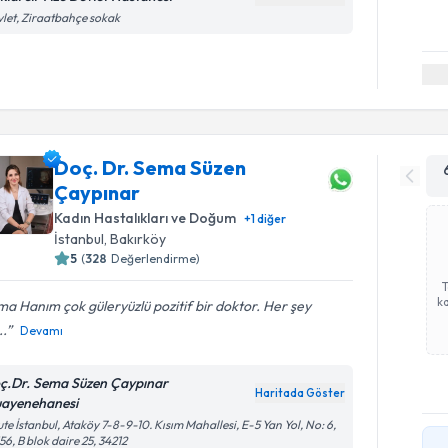
let, Ziraatbahçe sokak
Doç. Dr. Sema Süzen
Çaypınar
Kadın Hastalıkları ve Doğum
+
1
diğer
İstanbul
, Bakırköy
5
(
328
Değerlendirme)
ka
a Hanım çok güleryüzlü pozitif bir doktor. Her şey
..
Devamı
ç.Dr. Sema Süzen Çaypınar
Haritada Göster
ayenehanesi
te İstanbul, Ataköy 7-8-9-10. Kısım Mahallesi, E-5 Yan Yol, No: 6,
56, B blok daire 25, 34212