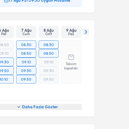
17 Ağu
Pzt
09:30
Uygun Müsaitlik
6 Ağu
7 Ağu
8 Ağu
9 Ağu
Per
Cum
Cmt
Paz
08:50
08:30
08:30
09:10
08:50
08:50
09:30
09:10
09:10
Takvim
kapalıdır
09:50
09:30
09:30
10:10
09:50
09:50
Daha Fazla Göster