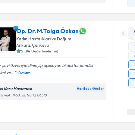
Op. Dr. M.Tolga Özkan
Kadın Hastalıkları ve Doğum
Ankara
, Çankaya
5
(
84
Değerlendirme)
 şeyi özveriyle dinleyip açıklayan bi doktor kendisi
mi ve...
Devamı
el Koru Hastanesi
Haritada Göster
ılırmak, 1450. Sk. No:13, 06510