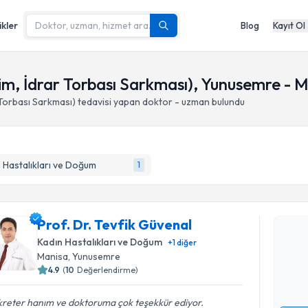
ikler
Blog
Kayıt Ol
im, İdrar Torbası Sarkması), Yunusemre - 
 Torbası Sarkması)
tedavisi yapan doktor - uzman bulundu
 Hastalıkları ve Doğum
1
Randevu T
Prof. Dr. 
Prof. Dr. Tevfik Güvenal
Size bu uzm
Kadın Hastalıkları ve Doğum
+
1
diğer
hazırlandığ
Manisa
, Yunusemre
4.9
(
10
Değerlendirme)
E-posta Ad
kreter hanım ve doktoruma çok teşekkür ediyor.