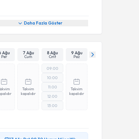
Daha Fazla Göster
6 Ağu
7 Ağu
8 Ağu
9 Ağu
Per
Cum
Cmt
Paz
09:00
10:00
11:00
Takvim
Takvim
Takvim
palıdır
kapalıdır
kapalıdır
12:00
13:00