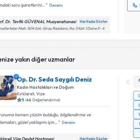
mdaki soru işaretlerini...
Devamı
Kişisel
okudum
of. Dr. Tevfik GÜVENAL Muayenehanesi
Haritada Göster
işlenm
Anafartalar Mah. 1614 Sok. Giray Rezidans, No: 5 Kat: 1 Daire 3 - 4
enize yakın diğer uzmanlar
Op. Dr. Seda Saygılı Deniz
Kadın Hastalıkları ve Doğum
Kırklareli
, Vize
5
(
46
Değerlendirme)
runuma hemen çözüm bulduğu, bilgilendirme ve
lamaları, güzel yaklaşımı için...
Devamı
rklareli Vize Devlet Hastanesi
Haritada Göster