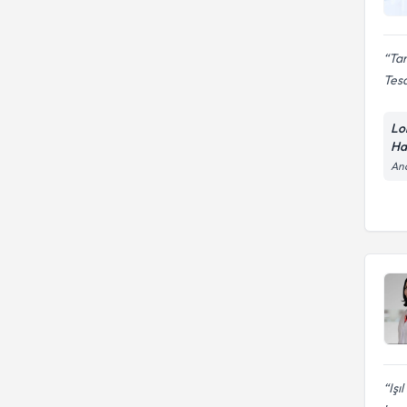
Tam
Tesa
Lo
Ha
And
Işı