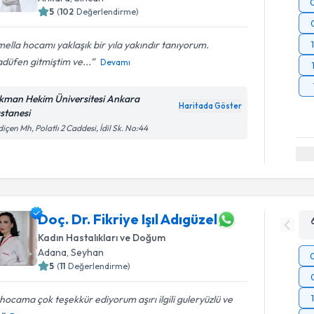
5
(
102
Değerlendirme)
ella hocamı yaklaşık bir yıla yakındır tanıyorum.
düfen gitmiştim ve...
Devamı
kman Hekim Üniversitesi Ankara
Haritada Göster
stanesi
içen Mh, Polatlı 2 Caddesi, İdil Sk. No:44
Doç. Dr. Fikriye Işıl Adıgüzel
Kadın Hastalıkları ve Doğum
Adana
, Seyhan
5
(
11
Değerlendirme)
l hocama çok teşekkür ediyorum aşırı ilgili guleryüzlü ve