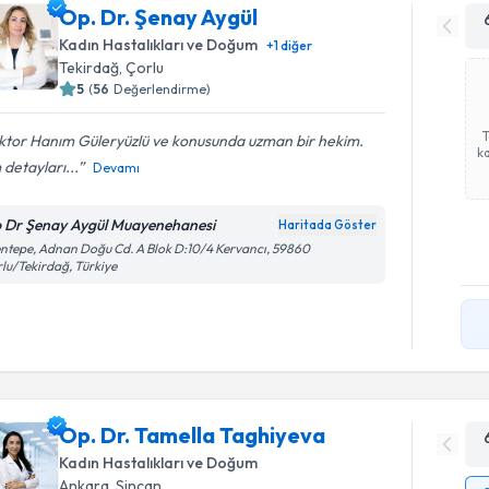
Op. Dr. Şenay Aygül
Kadın Hastalıkları ve Doğum
+
1
diğer
Tekirdağ
, Çorlu
5
(
56
Değerlendirme)
ktor Hanım Güleryüzlü ve konusunda uzman bir hekim.
ka
detayları...
Devamı
 Dr Şenay Aygül Muayenehanesi
Haritada Göster
ntepe, Adnan Doğu Cd. A Blok D:10/4 Kervancı, 59860
lu/Tekirdağ, Türkiye
Op. Dr. Tamella Taghiyeva
Kadın Hastalıkları ve Doğum
Ankara
, Sincan