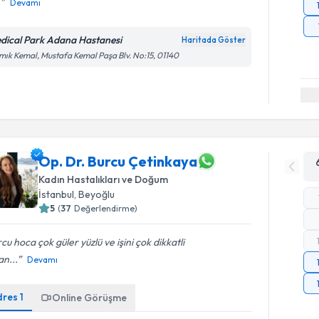
.
Devamı
dical Park Adana Hastanesi
Haritada Göster
ık Kemal, Mustafa Kemal Paşa Blv. No:15, 01140
Op. Dr. Burcu Çetinkaya
Kadın Hastalıkları ve Doğum
İstanbul
, Beyoğlu
5
(
37
Değerlendirme)
cu hoca çok güler yüzlü ve işini çok dikkatli
n...
Devamı
dres
1
Online Görüşme