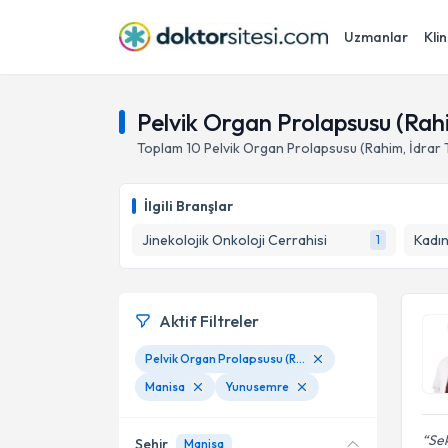
Uzmanlar
Klin
Pelvik Organ Prolapsusu (Rah
Toplam
10
Pelvik Organ Prolapsusu (Rahim, İdrar
İlgili Branşlar
Jinekolojik Onkoloji Cerrahisi
Kadın
1
Aktif Filtreler
Pelvik Organ Prolapsusu (Rahim, İdrar Torbası Sarkması)
Manisa
Yunusemre
Se
Şehir
Manisa