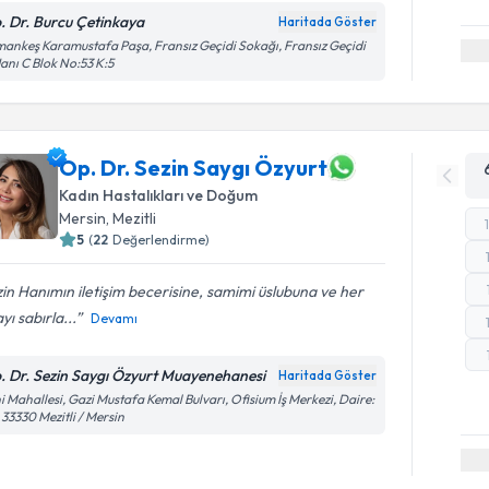
. Dr. Burcu Çetinkaya
Haritada Göster
ankeş Karamustafa Paşa, Fransız Geçidi Sokağı, Fransız Geçidi
Hanı C Blok No:53 K:5
Op. Dr. Sezin Saygı Özyurt
Kadın Hastalıkları ve Doğum
Mersin
, Mezitli
5
(
22
Değerlendirme)
in Hanımın iletişim becerisine, samimi üslubuna ve her
yı sabırla...
Devamı
. Dr. Sezin Saygı Özyurt Muayenehanesi
Haritada Göster
i Mahallesi, Gazi Mustafa Kemal Bulvarı, Ofisium İş Merkezi, Daire:
 33330 Mezitli / Mersin