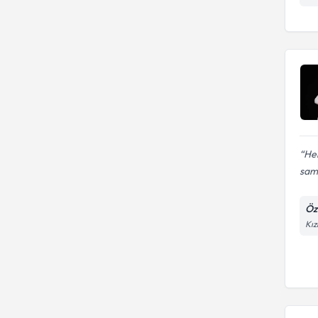
Her
sami
Öz
Kız