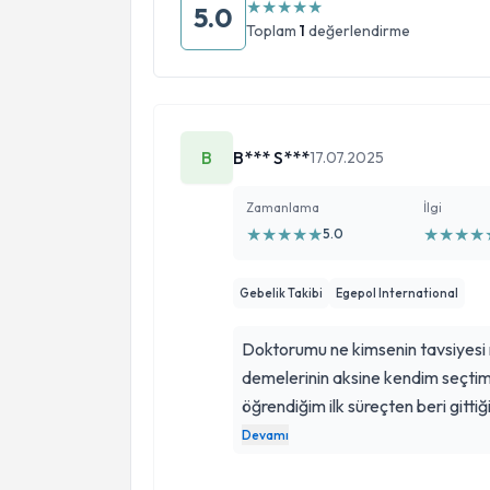
★
★
★
★
★
5.0
Toplam
1
değerlendirme
B
B*** S***
17.07.2025
Zamanlama
İlgi
★
★
★
★
★
★
★
★
★
5.0
Gebelik Takibi
Egepol International
Doktorumu ne kimsenin tavsiyesi 
demelerinin aksine kendim seçt
öğrendiğim ilk süreçten beri gittiği
deneyimi güzel yüzü ve hamilelik
Devamı
bir süreç ve akabinde normal d