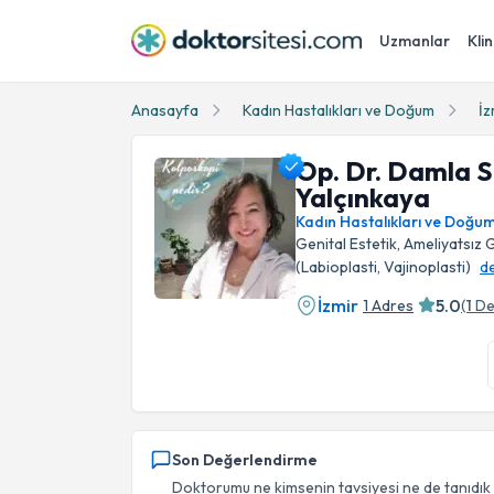
Uzmanlar
Klin
Anasayfa
Kadın Hastalıkları ve Doğum
İz
Op. Dr. Damla 
Yalçınkaya
Kadın Hastalıkları ve Doğu
Genital Estetik, Ameliyatsız G
(Labioplasti, Vajinoplasti)
d
İzmir
5.0
1 Adres
(
1
De
Op. Dr. Damla Sönmez Yalçınkaya Profil Foto
Son Değerlendirme
Doktorumu ne kimsenin tavsiyesi ne de tanıdık 