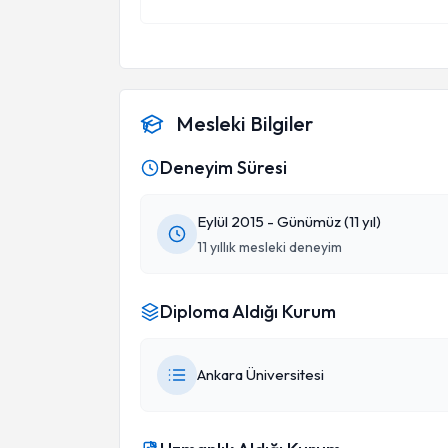
Atlasımı 12mart 00:00 da kucağıma aldım. Kendisine ve güler yüzlü
sekreterine çok teşekkür ediyor. 
ki tanışmışız...
Mesleki Bilgiler
Deneyim Süresi
Eylül 2015 - Günümüz (11 yıl)
11 yıllık mesleki deneyim
Diploma Aldığı Kurum
Ankara Üniversitesi