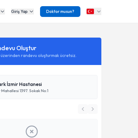
Giriş Yap
Doktor musun?
ndevu Oluştur
 üzerinden randevu oluşturmak ücretsiz.
rk İzmir Hastanesi
Mahallesi 1397. Sokak No:1