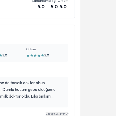
Zamanlama
İlgi
Ortam
5.0
5.0
5.0
Ortam
★
★
★
★
★
★
5.0
5.0
ne de tanıdık doktor olsun
im. Damla hocam gebe olduğumu
m ilk doktor oldu. Bilgi birikimi
 boyunca anlayışlı tavrıyla mükemmel
oğum yaşadım.Damla hocam sayesinde
Görüşü Şikayet Et