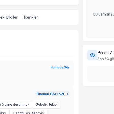
Bu uzman şu
eki Bilgiler
İçerikler
Profil Z
Son 30 gü
Haritada Gör
Tümünü Gör (
62
)
i (vajina daraltma)
Gebelik Takibi
ları
Genital siğil tedavisi