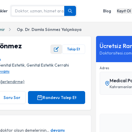
ikler
Blog
Kayıt Ol
mir
Op. Dr. Damla Sönmez Yalçınkaya
Sönmez
Ücretsiz Ra
Takip Et
Doktorsitesi.com
m
enital Estetik, Genital Estetik Cerrahi
Adres
evamı
Medical Pa
ğerlendirme)
ğrafı
Kahramanlar 
Soru Sor
Randevu Talep Et
doktor olsun demelerinin...
devamı