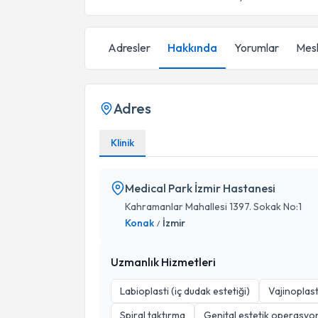
Adresler
Hakkında
Yorumlar
Mesl
Adres
Klinik
Medical Park İzmir Hastanesi
Kahramanlar Mahallesi 1397. Sokak No:1
Konak
İzmir
/
Uzmanlık Hizmetleri
Labioplasti (iç dudak estetiği)
Vajinoplast
Spiral taktırma
Genital estetik operasyon