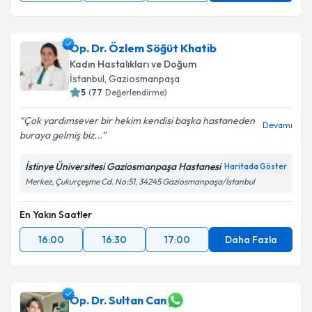
Op. Dr. Özlem Söğüt Khatib
Kadın Hastalıkları ve Doğum
İstanbul
, Gaziosmanpaşa
5
(
77
Değerlendirme)
Çok yardımsever bir hekim kendisi başka hastaneden
Devamı
buraya gelmiş biz...
İstinye Üniversitesi Gaziosmanpaşa Hastanesi
Haritada Göster
Merkez, Çukurçeşme Cd. No:51, 34245 Gaziosmanpaşa/İstanbul
En Yakın Saatler
16:00
16:30
17:00
Daha Fazla
Op. Dr. Sultan Can