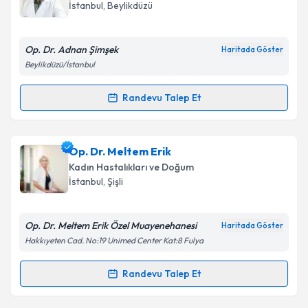
takvim hazırlandığında e-posta ile bilgilendireceğiz.
İstanbul
, Beylikdüzü
E-posta Adresiniz
Op. Dr. Adnan Şimşek
Haritada Göster
Beylikdüzü/İstanbul
Kişisel verilerimin işlenmesine ilişkin
Aydınlatma
Randevu Talep Et
Randevu Takvimi Talebi
Metni
'ni okudum ve kişisel verilerimin belirtilen
kapsamda işlenmesini kabul ediyorum.
Op. Dr. Adnan Şimşek
için randevu takvimi talebi
Op. Dr. Meltem Erik
oluşturun. Size bu uzmandan randevu almanız için bir
Takvim Talebini Gönder
Kadın Hastalıkları ve Doğum
takvim hazırlandığında e-posta ile bilgilendireceğiz.
İstanbul
, Şişli
E-posta Adresiniz
Op. Dr. Meltem Erik Özel Muayenehanesi
Haritada Göster
Hakkıyeten Cad. No:19 Unimed Center Kat:8 Fulya
Kişisel verilerimin işlenmesine ilişkin
Aydınlatma
Randevu Talep Et
Randevu Takvimi Talebi
Metni
'ni okudum ve kişisel verilerimin belirtilen
kapsamda işlenmesini kabul ediyorum.