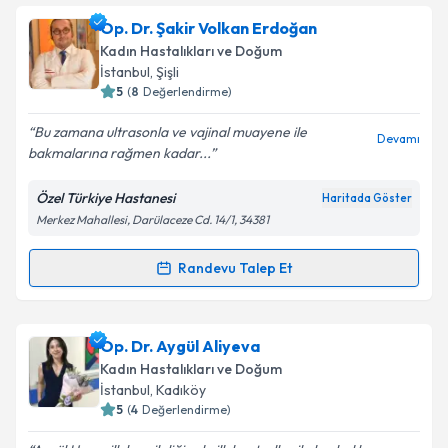
Op. Dr. Meltem Erik
için randevu takvimi talebi
Op. Dr. Şakir Volkan Erdoğan
oluşturun. Size bu uzmandan randevu almanız için bir
Takvim Talebini Gönder
Kadın Hastalıkları ve Doğum
takvim hazırlandığında e-posta ile bilgilendireceğiz.
İstanbul
, Şişli
5
(
8
Değerlendirme)
E-posta Adresiniz
Bu zamana ultrasonla ve vajinal muayene ile
Devamı
bakmalarına rağmen kadar...
Özel Türkiye Hastanesi
Haritada Göster
Kişisel verilerimin işlenmesine ilişkin
Aydınlatma
Merkez Mahallesi, Darülaceze Cd. 14/1, 34381
Metni
'ni okudum ve kişisel verilerimin belirtilen
kapsamda işlenmesini kabul ediyorum.
Randevu Talep Et
Randevu Takvimi Talebi
Takvim Talebini Gönder
Op. Dr. Şakir Volkan Erdoğan
için randevu takvimi
Op. Dr. Aygül Aliyeva
talebi oluşturun. Size bu uzmandan randevu almanız
Kadın Hastalıkları ve Doğum
için bir takvim hazırlandığında e-posta ile
İstanbul
, Kadıköy
bilgilendireceğiz.
5
(
4
Değerlendirme)
E-posta Adresiniz