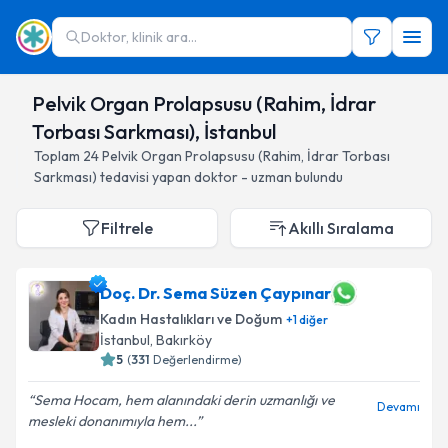
Doktor, klinik ara...
Pelvik Organ Prolapsusu (Rahim, İdrar
Torbası Sarkması), İstanbul
Toplam
24
Pelvik Organ Prolapsusu (Rahim, İdrar Torbası
Sarkması)
tedavisi yapan doktor - uzman bulundu
Filtrele
Akıllı Sıralama
Doç. Dr. Sema Süzen Çaypınar
Kadın Hastalıkları ve Doğum
+
1
diğer
İstanbul
, Bakırköy
5
(
331
Değerlendirme)
Sema Hocam, hem alanındaki derin uzmanlığı ve
Devamı
mesleki donanımıyla hem...