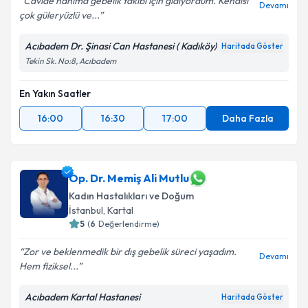
Cavide hanıma gebelik takibi için gidiyordum. Kendisi
Devamı
çok güleryüzlü ve...
Acıbadem Dr. Şinasi Can Hastanesi ( Kadıköy)
Haritada Göster
Tekin Sk. No:8, Acıbadem
En Yakın Saatler
16:00
16:30
17:00
Daha Fazla
Op. Dr. Memiş Ali Mutlu
Kadın Hastalıkları ve Doğum
İstanbul
, Kartal
5
(
6
Değerlendirme)
Zor ve beklenmedik bir dış gebelik süreci yaşadım.
Devamı
Hem fiziksel...
Acıbadem Kartal Hastanesi
Haritada Göster