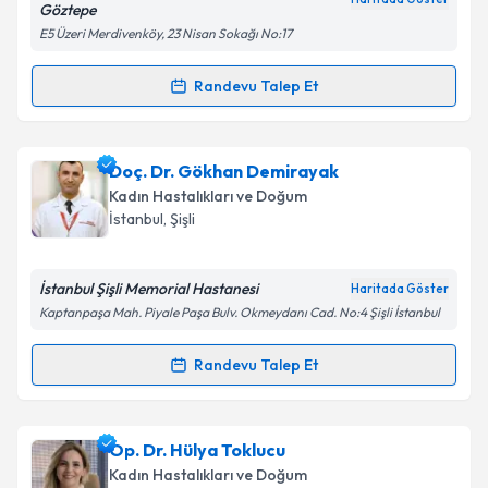
Göztepe
Metni
'ni okudum ve kişisel verilerimin belirtilen
E5 Üzeri Merdivenköy, 23 Nisan Sokağı No:17
kapsamda işlenmesini kabul ediyorum.
Randevu Talep Et
Randevu Takvimi Talebi
Takvim Talebini Gönder
Op. Dr. Zübeyde Aytufan
için randevu takvimi talebi
Doç. Dr. Gökhan Demirayak
oluşturun. Size bu uzmandan randevu almanız için bir
Kadın Hastalıkları ve Doğum
takvim hazırlandığında e-posta ile bilgilendireceğiz.
İstanbul
, Şişli
E-posta Adresiniz
İstanbul Şişli Memorial Hastanesi
Haritada Göster
Kaptanpaşa Mah. Piyale Paşa Bulv. Okmeydanı Cad. No:4 Şişli İstanbul
Kişisel verilerimin işlenmesine ilişkin
Aydınlatma
Randevu Talep Et
Randevu Takvimi Talebi
Metni
'ni okudum ve kişisel verilerimin belirtilen
kapsamda işlenmesini kabul ediyorum.
Doç. Dr. Gökhan Demirayak
için randevu takvimi
Op. Dr. Hülya Toklucu
talebi oluşturun. Size bu uzmandan randevu almanız
Takvim Talebini Gönder
Kadın Hastalıkları ve Doğum