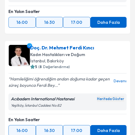
En Yakın Saatler
16:00
16:30
17:00
Daha Fazla
Doç. Dr. Mehmet Ferdi Kıncı
Kadın Hastalıkları ve Doğum
İstanbul
, Bakırköy
5
(
8
Değerlendirme)
Hamileliğimi öğrendiğim andan doğuma kadar geçen
Devamı
süreç boyunca Ferdi Bey...
Acıbadem International Hastanesi
Haritada Göster
Yeşilköy, İstanbul Caddesi No:82
En Yakın Saatler
16:00
16:30
17:00
Daha Fazla