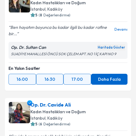
Kadın Hastalıkları ve Doğum
İstanbul
, Kadıköy
5
(
8
Değerlendirme)
Ben hayatım boyunca bu kadar ilgili bu kadar rafine
Devamı
bir...
Op. Dr. Sultan Can
Haritada Göster
SUADİYE MAHALLESİ ÖNCÜ SOK ÇELEM APT. NO 1 İÇ KAPI NO 9
En Yakın Saatler
16:00
16:30
17:00
Daha Fazla
Op. Dr. Cavide Ali
Kadın Hastalıkları ve Doğum
İstanbul
, Kadıköy
5
(
6
Değerlendirme)