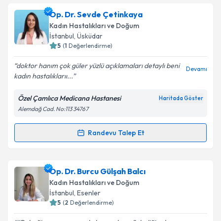
Op. Dr. Elif Erol
için randevu takvimi talebi oluşturun.
Op. Dr. Sevde Çetinkaya
Size bu uzmandan randevu almanız için bir takvim
Takvim Talebini Gönder
Kadın Hastalıkları ve Doğum
hazırlandığında e-posta ile bilgilendireceğiz.
İstanbul
, Üsküdar
5
(
1
Değerlendirme)
E-posta Adresiniz
doktor hanım çok güler yüzlü açıklamaları detaylı beni
Devamı
kadın hastalıklarıı...
Özel Çamlıca Medicana Hastanesi
Haritada Göster
Kişisel verilerimin işlenmesine ilişkin
Aydınlatma
Alemdağ Cad. No:113 34767
Metni
'ni okudum ve kişisel verilerimin belirtilen
kapsamda işlenmesini kabul ediyorum.
Randevu Talep Et
Randevu Takvimi Talebi
Takvim Talebini Gönder
Op. Dr. Sevde Çetinkaya
için randevu takvimi talebi
Op. Dr. Burcu Gülşah Balcı
oluşturun. Size bu uzmandan randevu almanız için bir
Kadın Hastalıkları ve Doğum
takvim hazırlandığında e-posta ile bilgilendireceğiz.
İstanbul
, Esenler
5
(
2
Değerlendirme)
E-posta Adresiniz