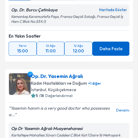
Op. Dr. Burcu Çetinkaya
Haritada Göster
Kemankeş Karamustafa Paşa, Fransız Geçidi Sokağı, Fransız Geçidi İş
Hanı C Blok No:53 K:5
En Yakın Saatler
Yarın
12 Ağu
12 Ağu
Daha Fazla
15:00
11:00
12:00
Op. Dr. Yasemin Ağralı
Kadın Hastalıkları ve Doğum
+
1
diğer
İstanbul
, Küçükçekmece
5
(
18
Değerlendirme)
Yasemin hanım is a very good doctor who possesses
Devamı
a...
Op Dr Yasemin Ağralı Muayenehanesi
Kartaltepe Mahallesi Süvari Caddesi C Blok Kat 1 Daire 16 Metropark