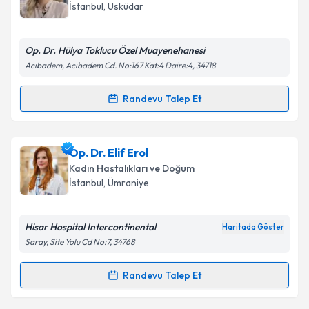
için bir takvim hazırlandığında e-posta ile
İstanbul
, Üsküdar
bilgilendireceğiz.
E-posta Adresiniz
Op. Dr. Hülya Toklucu Özel Muayenehanesi
Acıbadem, Acıbadem Cd. No:167 Kat:4 Daire:4, 34718
Randevu Talep Et
Randevu Takvimi Talebi
Kişisel verilerimin işlenmesine ilişkin
Aydınlatma
Metni
'ni okudum ve kişisel verilerimin belirtilen
kapsamda işlenmesini kabul ediyorum.
Op. Dr. Hülya Toklucu
için randevu takvimi talebi
Op. Dr. Elif Erol
oluşturun. Size bu uzmandan randevu almanız için bir
Kadın Hastalıkları ve Doğum
takvim hazırlandığında e-posta ile bilgilendireceğiz.
Takvim Talebini Gönder
İstanbul
, Ümraniye
E-posta Adresiniz
Hisar Hospital Intercontinental
Haritada Göster
Saray, Site Yolu Cd No:7, 34768
Kişisel verilerimin işlenmesine ilişkin
Aydınlatma
Randevu Talep Et
Randevu Takvimi Talebi
Metni
'ni okudum ve kişisel verilerimin belirtilen
kapsamda işlenmesini kabul ediyorum.