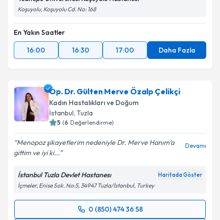
Koşuyolu, Koşuyolu Cd. No: 168
Kişisel verilerimin işlenmesine ilişkin
Aydınlatma
Metni
'ni okudum ve kişisel verilerimin belirtilen
En Yakın Saatler
kapsamda işlenmesini kabul ediyorum.
16:00
16:30
17:00
Daha Fazla
Takvim Talebini Gönder
Op. Dr. Gülten Merve Özalp Çelikçi
Kadın Hastalıkları ve Doğum
İstanbul
, Tuzla
5
(
6
Değerlendirme)
Menopoz şikayetlerim nedeniyle Dr. Merve Hanım’a
Devamı
gittim ve iyi ki...
İstanbul Tuzla Devlet Hastanesı
Haritada Göster
İçmeler, Enise Sok. No:5, 34947 Tuzla/İstanbul, Turkey
0 (850) 474 36 58
Randevu Takvimi Talebi