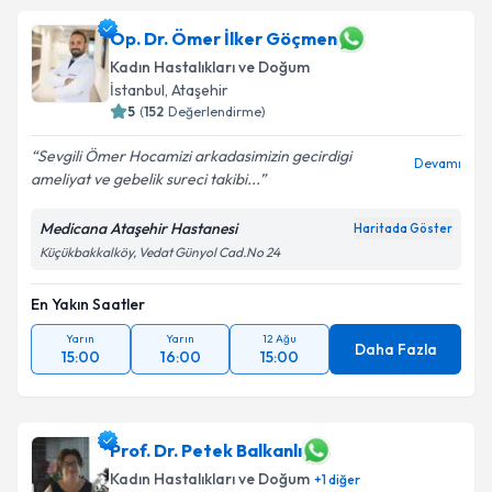
Op. Dr. Ömer İlker Göçmen
Kadın Hastalıkları ve Doğum
İstanbul
, Ataşehir
5
(
152
Değerlendirme)
Sevgili Ömer Hocamizi arkadasimizin gecirdigi
Devamı
ameliyat ve gebelik sureci takibi...
Medicana Ataşehir Hastanesi
Haritada Göster
Küçükbakkalköy, Vedat Günyol Cad.No 24
En Yakın Saatler
Yarın
Yarın
12 Ağu
Daha Fazla
15:00
16:00
15:00
Prof. Dr. Petek Balkanlı
Kadın Hastalıkları ve Doğum
+
1
diğer