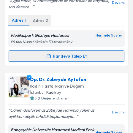
Aygül Hoca, ilk hamileliğimde ilk kontroller ile başladık,
Devamı
son derece...
Adres
1
Adres
2
Kişisel verilerimin işlenmesine ilişkin
Aydınlatma
Metni
'ni okudum ve kişisel verilerimin belirtilen
Medikalpark Göztepe Hastanesi
Haritada Göster
kapsamda işlenmesini kabul ediyorum.
E5 Yanı Nisan Sokak No 17 Merdivenköy
Randevu Talep Et
Takvim Talebini Gönder
Randevu Takvimi Talebi
Op. Dr. Aygül Aliyeva
için randevu takvimi talebi
Op. Dr. Zübeyde Aytufan
oluşturun. Size bu uzmandan randevu almanız için bir
Kadın Hastalıkları ve Doğum
takvim hazırlandığında e-posta ile bilgilendireceğiz.
İstanbul
, Kadıköy
5
(
1
Değerlendirme)
E-posta Adresiniz
Cânım doktorumuz Zübeyde Hanımla yolumuz
Devamı
aylikken düşük tehdidi başlamasıyla...
Bahçeşehir Üniversite Hastanesi Medical Park
Kişisel verilerimin işlenmesine ilişkin
Aydınlatma
Haritada Göster