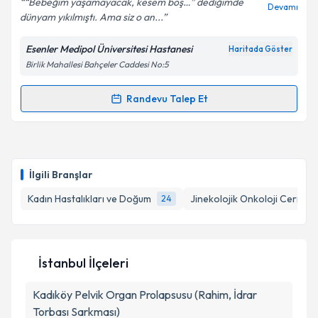
“Bebeğim yaşamayacak, kesem boş…” dediğimde
Devamı
dünyam yıkılmıştı. Ama siz o an...
Esenler Medipol Üniversitesi Hastanesi
Haritada Göster
Kişisel verilerimin işlenmesine ilişkin
Aydınlatma
Birlik Mahallesi Bahçeler Caddesi No:5
Metni
'ni okudum ve kişisel verilerimin belirtilen
kapsamda işlenmesini kabul ediyorum.
Randevu Talep Et
Randevu Takvimi Talebi
Takvim Talebini Gönder
Op. Dr. Burcu Gülşah Balcı
için randevu takvimi
talebi oluşturun. Size bu uzmandan randevu almanız
İlgili Branşlar
için bir takvim hazırlandığında e-posta ile
bilgilendireceğiz.
Kadın Hastalıkları ve Doğum
Jinekolojik Onkoloji Cerrahis
24
E-posta Adresiniz
İstanbul İlçeleri
Kadıköy
Kişisel verilerimin işlenmesine ilişkin
Pelvik Organ Prolapsusu (Rahim, İdrar
Aydınlatma
Metni
'ni okudum ve kişisel verilerimin belirtilen
Torbası Sarkması)