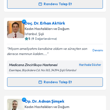
Randevu Talep Et
Op. Dr. Gülten Merve Özalp Çelikçi
için randevu
takvimi talebi oluşturun. Size bu uzmandan randevu
Doç. Dr. Erhan Aktürk
almanız için bir takvim hazırlandığında e-posta ile
bilgilendireceğiz.
Kadın Hastalıkları ve Doğum
İstanbul
, Şişli
E-posta Adresiniz
5
(
9
Değerlendirme)
Miyom ameliyatımı kendisine oldum ve süreçten son
Devamı
derece memnun kaldım....
Kişisel verilerimin işlenmesine ilişkin
Aydınlatma
Medicana Zincirlikuyu Hastanesi
Haritada Göster
Metni
'ni okudum ve kişisel verilerimin belirtilen
Esentepe, Büyükdere Cd. No:165, 34394 Şişli/İstanbul
kapsamda işlenmesini kabul ediyorum.
Randevu Talep Et
Randevu Takvimi Talebi
Takvim Talebini Gönder
Doç. Dr. Erhan Aktürk
için randevu takvimi talebi
Op. Dr. Adnan Şimşek
oluşturun. Size bu uzmandan randevu almanız için bir
Kadın Hastalıkları ve Doğum