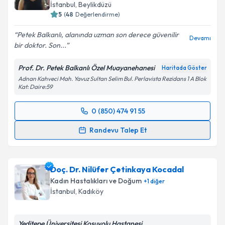
İstanbul
, Beylikdüzü
5
(
48
Değerlendirme)
Petek Balkanlı, alanında uzman son derece güvenilir
Devamı
bir doktor. Son...
Prof. Dr. Petek Balkanlı Özel Muayanehanesi
Haritada Göster
Adnan Kahveci Mah. Yavuz Sultan Selim Bul. Perlavista Rezidans 1 A Blok
Kat: Daire:59
0 (850) 474 91 55
Randevu Takvimi Talebi
Randevu Talep Et
Prof. Dr. Petek Balkanlı
için randevu takvimi talebi
oluşturun. Size bu uzmandan randevu almanız için bir
Doç. Dr. Nilüfer Çetinkaya Kocadal
takvim hazırlandığında e-posta ile bilgilendireceğiz.
Kadın Hastalıkları ve Doğum
+
1
diğer
E-posta Adresiniz
İstanbul
, Kadıköy
Yeditepe Üniversitesi Koşuyolu Hastanesi