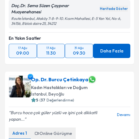
Doç.Dr. Sema Süzen Çaypınar
Haritada Göster
Muayenehanesi
Route İstanbul, Ataköy 7-8-9-10. Kısım Mahallesi, E-5 Yan Yol, No: 6,
34156, B blok daire 25, 34212
En Yakın Saatler
17 Ağu
17 Ağu
31 Ağu
Daha Fazla
09:00
11:30
09:30
Op. Dr. Burcu Çetinkaya
Kadın Hastalıkları ve Doğum
İstanbul
, Beyoğlu
5
(
37
Değerlendirme)
Burcu hoca çok güler yüzlü ve işini çok dikkatli
Devamı
yapan...
Adres
1
Online Görüşme