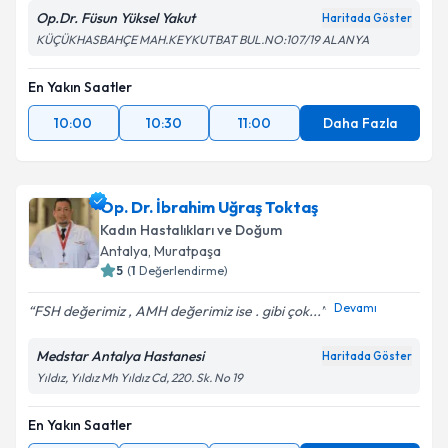
Op.Dr. Füsun Yüksel Yakut
Haritada Göster
KÜÇÜKHASBAHÇE MAH.KEYKUTBAT BUL.NO:107/19 ALANYA
En Yakın Saatler
10:00
10:30
11:00
Daha Fazla
Op. Dr. İbrahim Uğraş Toktaş
Kadın Hastalıkları ve Doğum
Antalya
, Muratpaşa
5
(
1
Değerlendirme)
Devamı
FSH değerimiz , AMH değerimiz ise . gibi çok...
Medstar Antalya Hastanesi
Haritada Göster
Yıldız, Yıldız Mh Yıldız Cd, 220. Sk. No 19
En Yakın Saatler