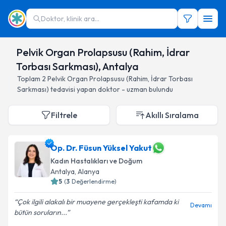
Doktor, klinik ara...
Pelvik Organ Prolapsusu (Rahim, İdrar
Torbası Sarkması), Antalya
Toplam
2
Pelvik Organ Prolapsusu (Rahim, İdrar Torbası
Sarkması)
tedavisi yapan doktor - uzman bulundu
Filtrele
Akıllı Sıralama
Op. Dr. Füsun Yüksel Yakut
Kadın Hastalıkları ve Doğum
Antalya
, Alanya
5
(
3
Değerlendirme)
Çok ilgili alakalı bir muayene gerçekleşti kafamda ki
Devamı
bütün soruların...