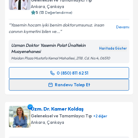
Geleneksel ve Tamamlayıcı Tıp
E-posta Adresiniz
Ankara
, Çankaya
5
(
13
Değerlendirme)
Yasemin hocam iyiki benim doktorumsunuz. insan
Devamı
canının kıymetini bilen ve...
Kişisel verilerimin işlenmesine ilişkin
Aydınlatma
Metni
'ni okudum ve kişisel verilerimin belirtilen
Uzman Doktor Yasemin Polat Ünaltekin
kapsamda işlenmesini kabul ediyorum.
Haritada Göster
Muayenehanesi
Maidan Plaza Mustafa Kemal Mahallesi, 2118. Cd. No:4, 06510
Takvim Talebini Gönder
0 (850) 811 62 51
Randevu Takvimi Talebi
Randevu Talep Et
Uzm. Dr. Yasemin Polat Ünaltekin
için randevu
takvimi talebi oluşturun. Size bu uzmandan randevu
Uzm. Dr. Kamer Koldaş
almanız için bir takvim hazırlandığında e-posta ile
bilgilendireceğiz.
Geleneksel ve Tamamlayıcı Tıp
+
2
diğer
Ankara
, Çankaya
E-posta Adresiniz