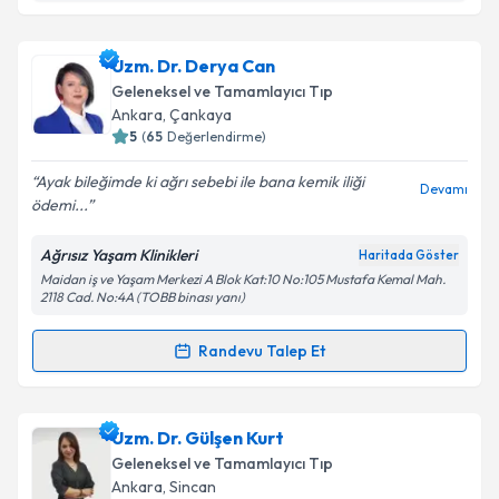
Takvim Talebini Gönder
Dr. Makbule Erdem
için randevu takvimi talebi
Uzm. Dr. Derya Can
oluşturun. Size bu uzmandan randevu almanız için bir
Geleneksel ve Tamamlayıcı Tıp
takvim hazırlandığında e-posta ile bilgilendireceğiz.
Ankara
, Çankaya
5
(
65
Değerlendirme)
E-posta Adresiniz
Ayak bileğimde ki ağrı sebebi ile bana kemik iliği
Devamı
ödemi...
Ağrısız Yaşam Klinikleri
Haritada Göster
Kişisel verilerimin işlenmesine ilişkin
Aydınlatma
Maidan iş ve Yaşam Merkezi A Blok Kat:10 No:105 Mustafa Kemal Mah.
Metni
'ni okudum ve kişisel verilerimin belirtilen
2118 Cad. No:4A (TOBB binası yanı)
kapsamda işlenmesini kabul ediyorum.
Randevu Talep Et
Randevu Takvimi Talebi
Takvim Talebini Gönder
Uzm. Dr. Derya Can
için randevu takvimi talebi
Uzm. Dr. Gülşen Kurt
oluşturun. Size bu uzmandan randevu almanız için bir
Geleneksel ve Tamamlayıcı Tıp
takvim hazırlandığında e-posta ile bilgilendireceğiz.
Ankara
, Sincan