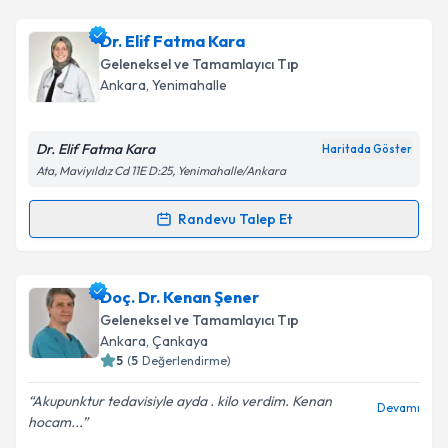
Dr. Muhammet Emin
için randevu takvimi talebi
Dr. Elif Fatma Kara
Takvim Talebini Gönder
oluşturun. Size bu uzmandan randevu almanız için bir
Geleneksel ve Tamamlayıcı Tıp
takvim hazırlandığında e-posta ile bilgilendireceğiz.
Ankara
, Yenimahalle
E-posta Adresiniz
Dr. Elif Fatma Kara
Haritada Göster
Ata, Maviyıldız Cd 11E D:25, Yenimahalle/Ankara
Kişisel verilerimin işlenmesine ilişkin
Aydınlatma
Randevu Talep Et
Randevu Takvimi Talebi
Metni
'ni okudum ve kişisel verilerimin belirtilen
kapsamda işlenmesini kabul ediyorum.
Dr. Elif Fatma Kara
için randevu takvimi talebi
Doç. Dr. Kenan Şener
oluşturun. Size bu uzmandan randevu almanız için bir
Takvim Talebini Gönder
Geleneksel ve Tamamlayıcı Tıp
takvim hazırlandığında e-posta ile bilgilendireceğiz.
Ankara
, Çankaya
5
(
5
Değerlendirme)
E-posta Adresiniz
Akupunktur tedavisiyle ayda . kilo verdim. Kenan
Devamı
hocam...