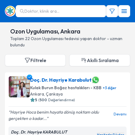
Doktor, klinik ara...
Ozon Uygulaması, Ankara
Toplam
22
Ozon Uygulaması
tedavisi yapan doktor - uzman
bulundu
Filtrele
Akıllı Sıralama
Doç. Dr. Hayriye Karabulut
Kulak Burun Boğaz hastalıkları - KBB
+
3
diğer
Ankara
, Çankaya
5
(
500
Değerlendirme)
Hayriye Hoca benim hayata dönüş noktam oldu
Devamı
gerçekten o kadar...
Doç. Dr. Hayriye KARABULUT