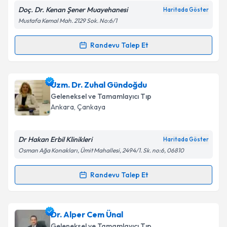
Doç. Dr. Kenan Şener Muayehanesi
Haritada Göster
Kişisel verilerimin işlenmesine ilişkin
Aydınlatma
Mustafa Kemal Mah. 2129 Sok. No:6/1
Metni
'ni okudum ve kişisel verilerimin belirtilen
kapsamda işlenmesini kabul ediyorum.
Randevu Talep Et
Randevu Takvimi Talebi
Takvim Talebini Gönder
Doç. Dr. Kenan Şener
için randevu takvimi talebi
Uzm. Dr. Zuhal Gündoğdu
oluşturun. Size bu uzmandan randevu almanız için bir
Geleneksel ve Tamamlayıcı Tıp
takvim hazırlandığında e-posta ile bilgilendireceğiz.
Ankara
, Çankaya
E-posta Adresiniz
Dr Hakan Erbil Klinikleri
Haritada Göster
Osman Ağa Konakları, Ümit Mahallesi, 2494/1. Sk. no:6, 06810
Kişisel verilerimin işlenmesine ilişkin
Aydınlatma
Randevu Talep Et
Randevu Takvimi Talebi
Metni
'ni okudum ve kişisel verilerimin belirtilen
kapsamda işlenmesini kabul ediyorum.
Uzm. Dr. Zuhal Gündoğdu
için randevu takvimi
Dr. Alper Cem Ünal
talebi oluşturun. Size bu uzmandan randevu almanız
Takvim Talebini Gönder
Geleneksel ve Tamamlayıcı Tıp