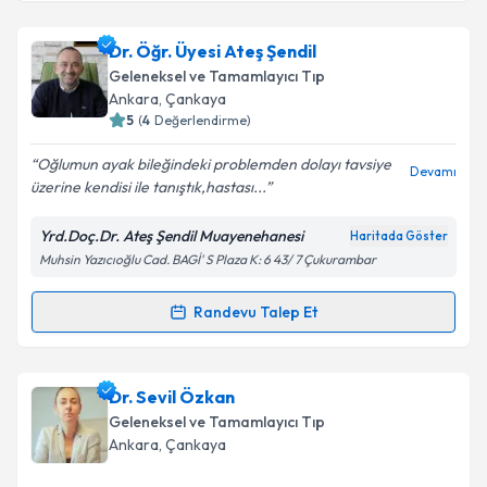
Takvim Talebini Gönder
Uzm. Dr. Özlem Öztürk
için randevu takvimi talebi
Dr. Öğr. Üyesi Ateş Şendil
oluşturun. Size bu uzmandan randevu almanız için bir
Geleneksel ve Tamamlayıcı Tıp
takvim hazırlandığında e-posta ile bilgilendireceğiz.
Ankara
, Çankaya
5
(
4
Değerlendirme)
E-posta Adresiniz
Oğlumun ayak bileğindeki problemden dolayı tavsiye
Devamı
üzerine kendisi ile tanıştık,hastası...
Yrd.Doç.Dr. Ateş Şendil Muayenehanesi
Haritada Göster
Kişisel verilerimin işlenmesine ilişkin
Aydınlatma
Muhsin Yazıcıoğlu Cad. BAGİ' S Plaza K: 6 43/ 7 Çukurambar
Metni
'ni okudum ve kişisel verilerimin belirtilen
kapsamda işlenmesini kabul ediyorum.
Randevu Talep Et
Randevu Takvimi Talebi
Takvim Talebini Gönder
Dr. Öğr. Üyesi Ateş Şendil
için randevu takvimi talebi
Dr. Sevil Özkan
oluşturun. Size bu uzmandan randevu almanız için bir
Geleneksel ve Tamamlayıcı Tıp
takvim hazırlandığında e-posta ile bilgilendireceğiz.
Ankara
, Çankaya
E-posta Adresiniz