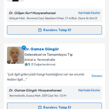
E-posta Adresiniz
Dr. Gülşen Kurt Muayenehanesi
Haritada Göster
Gökçek Mah. Terminal Cad. İdealkent Sitesi. 17-A Blok. Daire 16 (Kat 3)
Kişisel verilerimin işlenmesine ilişkin
Aydınlatma
Randevu Talep Et
Randevu Takvimi Talebi
Metni
'ni okudum ve kişisel verilerimin belirtilen
kapsamda işlenmesini kabul ediyorum.
Uzm. Dr. Gülşen Kurt
için randevu takvimi talebi
Dr. Gamze Güngör
oluşturun. Size bu uzmandan randevu almanız için bir
Takvim Talebini Gönder
Geleneksel ve Tamamlayıcı Tıp
takvim hazırlandığında e-posta ile bilgilendireceğiz.
Ankara
, Yenimahalle
5
(
1
Değerlendirme)
E-posta Adresiniz
çok ilgili güleryüzlü hangi hastalığınız var ise onunla
Devamı
tedavi ilgili...
Dr. Gamze Güngör Muayenehanesi
Haritada Göster
Kişisel verilerimin işlenmesine ilişkin
Aydınlatma
Yenimahalle, Sussuz Mah. 5331 Cad. No: 1 D/H
Metni
'ni okudum ve kişisel verilerimin belirtilen
kapsamda işlenmesini kabul ediyorum.
Randevu Talep Et