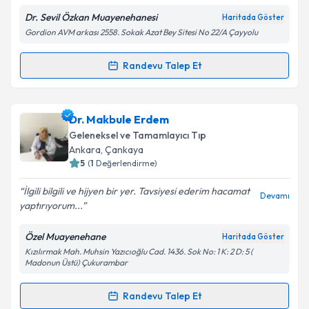
Dr. Sevil Özkan Muayenehanesi
Haritada Göster
Gordion AVM arkası 2558. Sokak Azat Bey Sitesi No 22/A Çayyolu
Kişisel verilerimin işlenmesine ilişkin
Aydınlatma
Randevu Talep Et
Randevu Takvimi Talebi
Metni
'ni okudum ve kişisel verilerimin belirtilen
kapsamda işlenmesini kabul ediyorum.
Dr. Sevil Özkan
için randevu takvimi talebi oluşturun.
Dr. Makbule Erdem
Size bu uzmandan randevu almanız için bir takvim
Takvim Talebini Gönder
Geleneksel ve Tamamlayıcı Tıp
hazırlandığında e-posta ile bilgilendireceğiz.
Ankara
, Çankaya
5
(
1
Değerlendirme)
E-posta Adresiniz
İlgili bilgili ve hijyen bir yer. Tavsiyesi ederim hacamat
Devamı
yaptırıyorum...
Özel Muayenehane
Haritada Göster
Kişisel verilerimin işlenmesine ilişkin
Aydınlatma
Kızılırmak Mah. Muhsin Yazıcıoğlu Cad. 1436. Sok No: 1 K: 2 D: 5 (
Metni
'ni okudum ve kişisel verilerimin belirtilen
Madonun Üstü) Çukurambar
kapsamda işlenmesini kabul ediyorum.
Randevu Talep Et
Randevu Takvimi Talebi