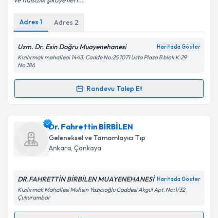
ve halsizlik şikayetleri...
Adres
1
Adres
2
Kişisel verilerimin işlenmesine ilişkin
Aydınlatma
Metni
'ni okudum ve kişisel verilerimin belirtilen
kapsamda işlenmesini kabul ediyorum.
Uzm. Dr. Esin Doğru Muayenehanesi
Haritada Göster
Kızılırmak mahalleai 1443. Cadde No:25 1071 Usta Plaza B blok K:29
No.186
Takvim Talebini Gönder
Randevu Talep Et
Randevu Takvimi Talebi
Uzm. Dr. Esin Doğru
için randevu takvimi talebi
Dr. Fahrettin BİRBİLEN
oluşturun. Size bu uzmandan randevu almanız için bir
Geleneksel ve Tamamlayıcı Tıp
takvim hazırlandığında e-posta ile bilgilendireceğiz.
Ankara
, Çankaya
E-posta Adresiniz
DR.FAHRETTİN BİRBİLEN MUAYENEHANESİ
Haritada Göster
Kızılırmak Mahallesi Muhsin Yazıcıoğlu Caddesi Akgül Apt. No:1/32
Çukurambar
Kişisel verilerimin işlenmesine ilişkin
Aydınlatma