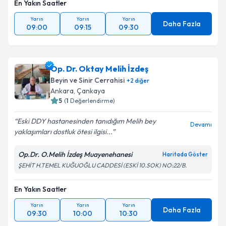
En Yakın Saatler
Yarın
Yarın
Yarın
Daha Fazla
09:00
09:15
09:30
Op. Dr. Oktay Melih İzdeş
Beyin ve Sinir Cerrahisi
+
2
diğer
Ankara
, Çankaya
5
(
1
Değerlendirme)
Eski DDY hastanesinden tanıdığım Melih bey
Devamı
yaklaşımları dostluk ötesi ilgisi...
Op.Dr. O.Melih İzdeş Muayenehanesi
Haritada Göster
ŞEHİT H.TEMEL KUĞUOĞLU CADDESİ (ESKİ 10.SOK) NO:22/B.
En Yakın Saatler
Yarın
Yarın
Yarın
Daha Fazla
09:30
10:00
10:30