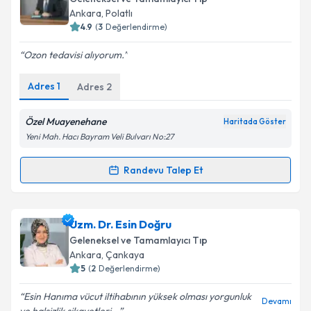
için bir takvim hazırlandığında e-posta ile
Ankara
, Polatlı
bilgilendireceğiz.
4.9
(
3
Değerlendirme)
E-posta Adresiniz
Ozon tedavisi alıyorum.
Adres
1
Adres
2
Kişisel verilerimin işlenmesine ilişkin
Aydınlatma
Özel Muayenehane
Haritada Göster
Metni
'ni okudum ve kişisel verilerimin belirtilen
Yeni Mah. Hacı Bayram Veli Bulvarı No:27
kapsamda işlenmesini kabul ediyorum.
Randevu Talep Et
Randevu Takvimi Talebi
Takvim Talebini Gönder
Dr. Alper Cem Ünal
için randevu takvimi talebi
Uzm. Dr. Esin Doğru
oluşturun. Size bu uzmandan randevu almanız için bir
Geleneksel ve Tamamlayıcı Tıp
takvim hazırlandığında e-posta ile bilgilendireceğiz.
Ankara
, Çankaya
5
(
2
Değerlendirme)
E-posta Adresiniz
Esin Hanıma vücut iltihabının yüksek olması yorgunluk
Devamı