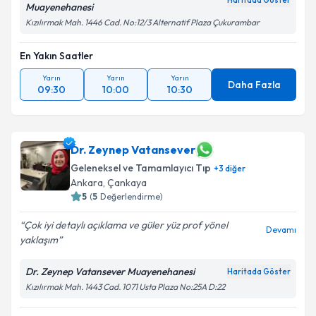
Haritada Göster
Muayenehanesi
Kızılırmak Mah. 1446 Cad. No:12/3 Alternatif Plaza Çukurambar
En Yakın Saatler
Yarın
Yarın
Yarın
Daha Fazla
09:30
10:00
10:30
Dr. Zeynep Vatansever
Geleneksel ve Tamamlayıcı Tıp
+
3
diğer
Ankara
, Çankaya
5
(
5
Değerlendirme)
Çok iyi detaylı açıklama ve güler yüz prof yönel
Devamı
yaklaşım
Dr. Zeynep Vatansever Muayenehanesi
Haritada Göster
Kızılırmak Mah. 1443 Cad. 1071 Usta Plaza No:25A D:22