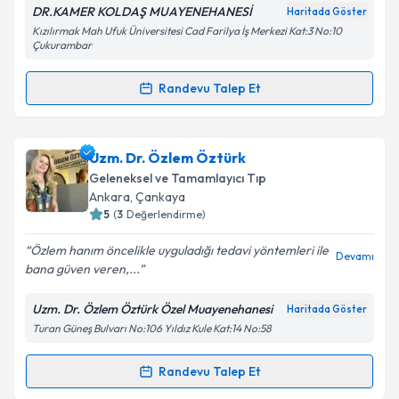
DR.KAMER KOLDAŞ MUAYENEHANESİ
Haritada Göster
Kızılırmak Mah Ufuk Üniversitesi Cad Farilya İş Merkezi Kat:3 No:10
Çukurambar
Kişisel verilerimin işlenmesine ilişkin
Aydınlatma
Metni
'ni okudum ve kişisel verilerimin belirtilen
Randevu Talep Et
kapsamda işlenmesini kabul ediyorum.
Randevu Takvimi Talebi
Takvim Talebini Gönder
Uzm. Dr. Kamer Koldaş
için randevu takvimi talebi
Uzm. Dr. Özlem Öztürk
oluşturun. Size bu uzmandan randevu almanız için bir
Geleneksel ve Tamamlayıcı Tıp
takvim hazırlandığında e-posta ile bilgilendireceğiz.
Ankara
, Çankaya
5
(
3
Değerlendirme)
E-posta Adresiniz
Özlem hanım öncelikle uyguladığı tedavi yöntemleri ile
Devamı
bana güven veren,...
Uzm. Dr. Özlem Öztürk Özel Muayenehanesi
Haritada Göster
Kişisel verilerimin işlenmesine ilişkin
Aydınlatma
Turan Güneş Bulvarı No:106 Yıldız Kule Kat:14 No:58
Metni
'ni okudum ve kişisel verilerimin belirtilen
kapsamda işlenmesini kabul ediyorum.
Randevu Talep Et
Randevu Takvimi Talebi