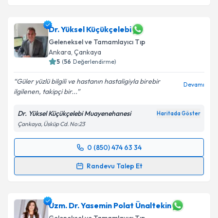
Dr. Yüksel Küçükçelebi
Geleneksel ve Tamamlayıcı Tıp
Ankara
, Çankaya
5
(
56
Değerlendirme)
Güler yüzlü bilgili ve hastanın hastaligiyla birebir
Devamı
ilgilenen, takipçi bir...
Dr. Yüksel Küçükçelebi Muayenehanesi
Haritada Göster
Çankaya, Üsküp Cd. No:23
0 (850) 474 63 34
Randevu Takvimi Talebi
Randevu Talep Et
Dr. Yüksel Küçükçelebi
için randevu takvimi talebi
oluşturun. Size bu uzmandan randevu almanız için bir
takvim hazırlandığında e-posta ile bilgilendireceğiz.
Uzm. Dr. Yasemin Polat Ünaltekin