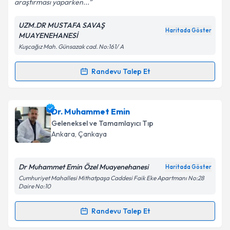
araştırması yaparken...
UZM.DR MUSTAFA SAVAŞ
Kişisel verilerimin işlenmesine ilişkin
Aydınlatma
Haritada Göster
MUAYENEHANESİ
Metni
'ni okudum ve kişisel verilerimin belirtilen
Kuşcağız Mah. Günsazak cad. No:161/ A
kapsamda işlenmesini kabul ediyorum.
Randevu Talep Et
Randevu Takvimi Talebi
Takvim Talebini Gönder
Uzm. Dr. Mustafa Savaş
için randevu takvimi talebi
Dr. Muhammet Emin
oluşturun. Size bu uzmandan randevu almanız için bir
Geleneksel ve Tamamlayıcı Tıp
takvim hazırlandığında e-posta ile bilgilendireceğiz.
Ankara
, Çankaya
E-posta Adresiniz
Dr Muhammet Emin Özel Muayenehanesi
Haritada Göster
Cumhuriyet Mahallesi Mithatpaşa Caddesi Faik Eke Apartmanı No:28
Daire No:10
Kişisel verilerimin işlenmesine ilişkin
Aydınlatma
Randevu Talep Et
Metni
'ni okudum ve kişisel verilerimin belirtilen
Randevu Takvimi Talebi
kapsamda işlenmesini kabul ediyorum.