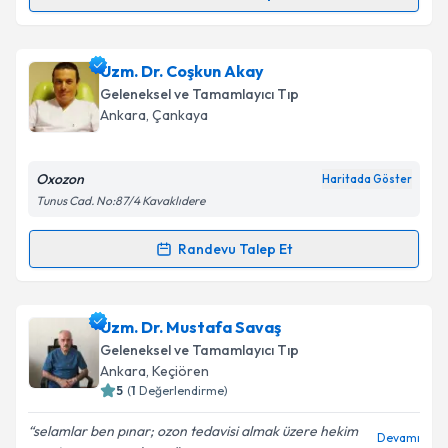
Randevu Takvimi Talebi
Takvim Talebini Gönder
Dr. Gamze Güngör
için randevu takvimi talebi
Uzm. Dr. Coşkun Akay
oluşturun. Size bu uzmandan randevu almanız için bir
Geleneksel ve Tamamlayıcı Tıp
takvim hazırlandığında e-posta ile bilgilendireceğiz.
Ankara
, Çankaya
E-posta Adresiniz
Oxozon
Haritada Göster
Tunus Cad. No:87/4 Kavaklıdere
Kişisel verilerimin işlenmesine ilişkin
Aydınlatma
Randevu Talep Et
Randevu Takvimi Talebi
Metni
'ni okudum ve kişisel verilerimin belirtilen
kapsamda işlenmesini kabul ediyorum.
Uzm. Dr. Coşkun Akay
için randevu takvimi talebi
Uzm. Dr. Mustafa Savaş
oluşturun. Size bu uzmandan randevu almanız için bir
Takvim Talebini Gönder
Geleneksel ve Tamamlayıcı Tıp
takvim hazırlandığında e-posta ile bilgilendireceğiz.
Ankara
, Keçiören
5
(
1
Değerlendirme)
E-posta Adresiniz
selamlar ben pınar; ozon tedavisi almak üzere hekim
Devamı