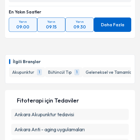
En Yakın Saatler
Yarın
Yarın
Yarın
Daha Fazla
09:00
09:15
09:30
İlgili Branşlar
Akupunktur
Bütüncül Tıp
Geleneksel ve Tamamlayıcı 
1
1
Fitoterapi
için Tedaviler
Ankara Akupunktur tedavisi
Ankara Anti - aging uygulamaları