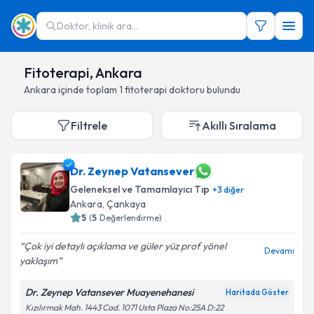
Doktor, klinik ara...
Fitoterapi, Ankara
Ankara
içinde toplam
1
fitoterapi doktoru
bulundu
Filtrele
Akıllı Sıralama
Dr. Zeynep Vatansever
Geleneksel ve Tamamlayıcı Tıp
+
3
diğer
Ankara
,
Çankaya
5
(
5
Değerlendirme)
Çok iyi detaylı açıklama ve güler yüz prof yönel
Devamı
yaklaşım
Dr. Zeynep Vatansever Muayenehanesi
Haritada Göster
Kızılırmak Mah. 1443 Cad. 1071 Usta Plaza No:25A D:22