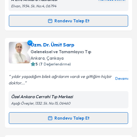
Elvan, 1934. Sk. No:4, 06794
Kişisel verilerimin işlenmesine ilişkin
Aydınlatma
Randevu Talep Et
Randevu Takvimi Talebi
Metni
'ni okudum ve kişisel verilerimin belirtilen
kapsamda işlenmesini kabul ediyorum.
Uzm. Dr. Emine Yüksel Kars
için randevu takvimi
Uzm. Dr. Ümit Sarp
talebi oluşturun. Size bu uzmandan randevu almanız
Takvim Talebini Gönder
Geleneksel ve Tamamlayıcı Tıp
için bir takvim hazırlandığında e-posta ile
Ankara
, Çankaya
bilgilendireceğiz.
5
(
7
Değerlendirme)
E-posta Adresiniz
yıldır yaşadığım bilek ağrılarım vardı ve gittiğim hiçbir
Devamı
doktor...
Özel Ankara Cerrahi Tıp Merkezi
Aşağı Öveçler, 1332. Sk. No:15, 06460
Kişisel verilerimin işlenmesine ilişkin
Aydınlatma
Metni
'ni okudum ve kişisel verilerimin belirtilen
kapsamda işlenmesini kabul ediyorum.
Randevu Talep Et
Randevu Takvimi Talebi
Takvim Talebini Gönder