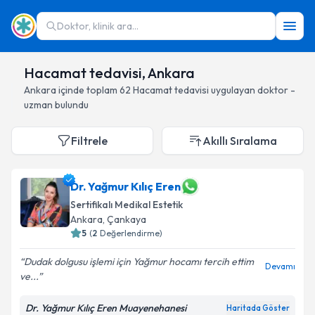
Doktor, klinik ara...
Hacamat tedavisi, Ankara
Ankara
içinde toplam
62
Hacamat tedavisi
uygulayan doktor -
uzman bulundu
Filtrele
Akıllı Sıralama
Dr. Yağmur Kılıç Eren
Sertifikalı Medikal Estetik
Ankara
, Çankaya
5
(
2
Değerlendirme)
Dudak dolgusu işlemi için Yağmur hocamı tercih ettim
Devamı
ve...
Dr. Yağmur Kılıç Eren Muayenehanesi
Haritada Göster