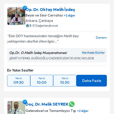
Op. Dr. Oktay Melih İzdeş
Beyin ve Sinir Cerrahisi
+
2
diğer
Ankara
, Çankaya
5
(
1
Değerlendirme)
Eski DDY hastanesinden tanıdığım Melih bey
Devamı
yaklaşımları dostluk ötesi ilgisi...
Op.Dr. O.Melih İzdeş Muayenehanesi
Haritada Göster
ŞEHİT H.TEMEL KUĞUOĞLU CADDESİ (ESKİ 10.SOK) NO:22/B.
En Yakın Saatler
Yarın
Yarın
Yarın
Daha Fazla
09:30
10:00
10:30
Doç. Dr. Melik SEYREK
Geleneksel ve Tamamlayıcı Tıp
+
2
diğer