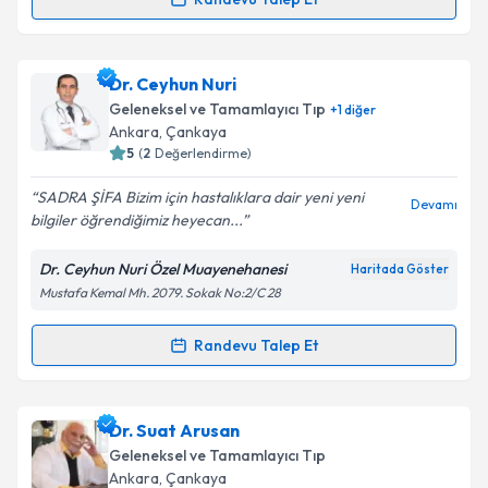
Randevu Takvimi Talebi
Takvim Talebini Gönder
Dr. Makbule Erdem
için randevu takvimi talebi
Dr. Ceyhun Nuri
oluşturun. Size bu uzmandan randevu almanız için bir
Geleneksel ve Tamamlayıcı Tıp
+
1
diğer
takvim hazırlandığında e-posta ile bilgilendireceğiz.
Ankara
, Çankaya
5
(
2
Değerlendirme)
E-posta Adresiniz
SADRA ŞİFA Bizim için hastalıklara dair yeni yeni
Devamı
bilgiler öğrendiğimiz heyecan...
Dr. Ceyhun Nuri Özel Muayenehanesi
Haritada Göster
Kişisel verilerimin işlenmesine ilişkin
Aydınlatma
Mustafa Kemal Mh. 2079. Sokak No:2/C 28
Metni
'ni okudum ve kişisel verilerimin belirtilen
kapsamda işlenmesini kabul ediyorum.
Randevu Talep Et
Randevu Takvimi Talebi
Takvim Talebini Gönder
Dr. Ceyhun Nuri
için randevu takvimi talebi oluşturun.
Dr. Suat Arusan
Size bu uzmandan randevu almanız için bir takvim
Geleneksel ve Tamamlayıcı Tıp
hazırlandığında e-posta ile bilgilendireceğiz.
Ankara
, Çankaya