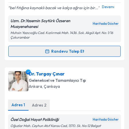
E-posta Adresiniz
Devamı
bel fıtığına kaynaklı bacak ve kalça ağrısı için bir...
Uzm. Dr.Yasemin Soytürk Özseren
Haritada Göster
Muayenehanesi
Muhsin Yazıcıoğlu Cad. Kızılırmak Mah. 1436. Sok. Akgül Apt. No: 1/16
Kişisel verilerimin işlenmesine ilişkin
Aydınlatma
Çukurambar
Metni
'ni okudum ve kişisel verilerimin belirtilen
kapsamda işlenmesini kabul ediyorum.
Randevu Talep Et
Randevu Takvimi Talebi
Takvim Talebini Gönder
Uzm. Dr. Yasemin Soytürk Özseren
için randevu
Dr. Turgay Çınar
takvimi talebi oluşturun. Size bu uzmandan randevu
Geleneksel ve Tamamlayıcı Tıp
almanız için bir takvim hazırlandığında e-posta ile
Ankara
, Çankaya
bilgilendireceğiz.
E-posta Adresiniz
Adres
1
Adres
2
Özel Doğal Hayat Polikliniği
Haritada Göster
Oğuzlar Mah. Ceyhun Atuf Kansu Cad, 1370. Sk. No:12 Balgat