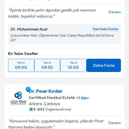
Eşimle birlikte şehir dışından geldik çok memnun
Devamı
kaldık, teşekkür ediyoruz.
Dr. Muhammed Acar
Haritada Göster
Çukurambar Mah. Öğretmenler Cad. Cubes Plaza B Blok Kat:12 Daire
227
En Yakın Saatler
Yarın
Yarın
Yarın
Daha Fazla
09:00
09:30
10:00
Dr. Pınar Kırdar
Sertifikalı Medikal Estetik
+
2
diğer
Ankara
, Çankaya
5
(
882
Değerlendirme)
Konusuna hakim, uygulamaları başarılı, yıllardır Pınar
Devamı
Hanıma tedavi oluyorum.