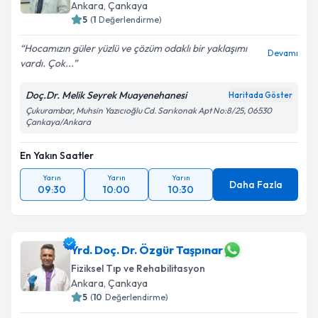
Ankara
, Çankaya
5
(
1
Değerlendirme)
Hocamızın güler yüzlü ve çözüm odaklı bir yaklaşımı
Devamı
vardı. Çok...
Doç.Dr. Melik Seyrek Muayenehanesi
Haritada Göster
Çukurambar, Muhsin Yazıcıoğlu Cd. Sarıkonak Apt No:8/25, 06530
Çankaya/Ankara
En Yakın Saatler
Yarın
Yarın
Yarın
Daha Fazla
09:30
10:00
10:30
Yrd. Doç. Dr. Özgür Taşpınar
Fiziksel Tıp ve Rehabilitasyon
Ankara
, Çankaya
5
(
10
Değerlendirme)