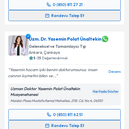
Takvim Talebini Gönder
0 (850) 811 27 21
Randevu Takvimi Talebi
Randevu Talep Et
Uzm. Dr. Yeşim Tok
için randevu takvimi talebi
oluşturun. Size bu uzmandan randevu almanız için bir
takvim hazırlandığında e-posta ile bilgilendireceğiz.
Uzm. Dr. Yasemin Polat Ünaltekin
Geleneksel ve Tamamlayıcı Tıp
E-posta Adresiniz
Ankara
, Çankaya
5
(
13
Değerlendirme)
Yasemin hocam iyiki benim doktorumsunuz. insan
Devamı
canının kıymetini bilen ve...
Kişisel verilerimin işlenmesine ilişkin
Aydınlatma
Metni
'ni okudum ve kişisel verilerimin belirtilen
Uzman Doktor Yasemin Polat Ünaltekin
kapsamda işlenmesini kabul ediyorum.
Haritada Göster
Muayenehanesi
Maidan Plaza Mustafa Kemal Mahallesi, 2118. Cd. No:4, 06510
Takvim Talebini Gönder
0 (850) 811 62 51
Randevu Takvimi Talebi
Randevu Talep Et