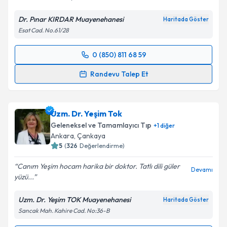
Dr. Pınar KIRDAR Muayenehanesi
Haritada Göster
Esat Cad. No.61/28
0 (850) 811 68 59
Randevu Takvimi Talebi
Randevu Talep Et
Dr. Pınar Kırdar
için randevu takvimi talebi oluşturun.
Size bu uzmandan randevu almanız için bir takvim
Uzm. Dr. Yeşim Tok
hazırlandığında e-posta ile bilgilendireceğiz.
Geleneksel ve Tamamlayıcı Tıp
+
1
diğer
E-posta Adresiniz
Ankara
, Çankaya
5
(
326
Değerlendirme)
Canım Yeşim hocam harika bir doktor. Tatlı dili güler
Devamı
yüzü...
Kişisel verilerimin işlenmesine ilişkin
Aydınlatma
Metni
'ni okudum ve kişisel verilerimin belirtilen
Uzm. Dr. Yeşim TOK Muayenehanesi
Haritada Göster
kapsamda işlenmesini kabul ediyorum.
Sancak Mah. Kahire Cad. No:36-B