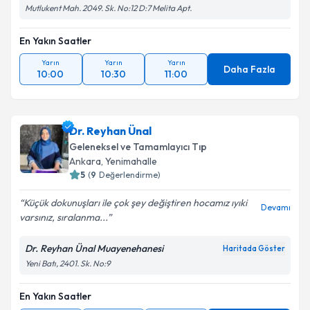
Mutlukent Mah. 2049. Sk. No:12 D:7 Melita Apt.
En Yakın Saatler
Yarın
Yarın
Yarın
Daha Fazla
10:00
10:30
11:00
Dr. Reyhan Ünal
Geleneksel ve Tamamlayıcı Tıp
Ankara
, Yenimahalle
5
(
9
Değerlendirme)
Küçük dokunuşları ile çok şey değiştiren hocamız ıyıki
Devamı
varsınız, sıralanma...
Dr. Reyhan Ünal Muayenehanesi
Haritada Göster
Yeni Batı, 2401. Sk. No:9
En Yakın Saatler