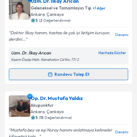
Dr. Mehmet Tarık Yalçın
için randevu takvimi talebi
Uzm. Dr. İlkay Arıcan
oluşturun. Size bu uzmandan randevu almanız için bir
Takvim Talebini Gönder
Geleneksel ve Tamamlayıcı Tıp
+
1
diğer
takvim hazırlandığında e-posta ile bilgilendireceğiz.
Ankara
, Çankaya
5
(
2
Değerlendirme)
E-posta Adresiniz
Doktor İlkay hanım, hastası ile çok iyi iletişim kuruyor,
Devamı
derdini...
Uzm. Dr. İlkay Arıcan
Haritada Göster
Kişisel verilerimin işlenmesine ilişkin
Aydınlatma
Kazım Özalp Mah. Nenehatun Cd No: 77/ 2
Metni
'ni okudum ve kişisel verilerimin belirtilen
kapsamda işlenmesini kabul ediyorum.
Randevu Talep Et
Randevu Takvimi Talebi
Takvim Talebini Gönder
Uzm. Dr. İlkay Arıcan
için randevu takvimi talebi
Op. Dr. Mustafa Yaldız
oluşturun. Size bu uzmandan randevu almanız için bir
Akupunktur
takvim hazırlandığında e-posta ile bilgilendireceğiz.
Ankara
, Çankaya
5
(
15
Değerlendirme)
E-posta Adresiniz
Mustafa bey ve eşi Nuray hanımı anlatmaya kelimeler
Devamı
kifayetsiz kalır...