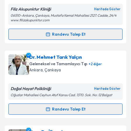
E-posta Adresiniz
Filiz Akupunktur Kliniği
Haritada Göster
06510-Ankara, Çankaya, Mustafa Kemal Mahallesi 2127. Cadde, 24/4
www.filizakupunktur.com
Kişisel verilerimin işlenmesine ilişkin
Aydınlatma
Randevu Talep Et
Metni
'ni okudum ve kişisel verilerimin belirtilen
Randevu Takvimi Talebi
kapsamda işlenmesini kabul ediyorum.
Uzm. Dr. Filiz SARI
için randevu takvimi talebi
Dr. Mehmet Tarık Yalçın
Takvim Talebini Gönder
oluşturun. Size bu uzmandan randevu almanız için bir
Geleneksel ve Tamamlayıcı Tıp
+
2
diğer
takvim hazırlandığında e-posta ile bilgilendireceğiz.
Ankara
, Çankaya
E-posta Adresiniz
Doğal Hayat Polikliniği
Haritada Göster
Oğuzlar Mahallesi Ceyhun Atuf Kansu Cad. 1370. Sok. No :12 Balgat
Kişisel verilerimin işlenmesine ilişkin
Aydınlatma
Randevu Talep Et
Randevu Takvimi Talebi
Metni
'ni okudum ve kişisel verilerimin belirtilen
kapsamda işlenmesini kabul ediyorum.