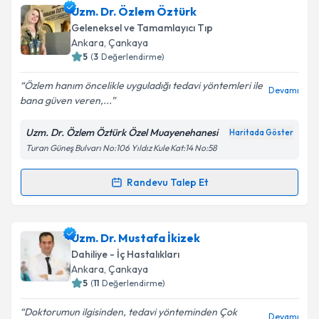
Uzm. Dr. Ümit Sarp
için randevu takvimi talebi
Uzm. Dr. Özlem Öztürk
oluşturun. Size bu uzmandan randevu almanız için bir
Geleneksel ve Tamamlayıcı Tıp
takvim hazırlandığında e-posta ile bilgilendireceğiz.
Ankara
, Çankaya
5
(
3
Değerlendirme)
E-posta Adresiniz
Özlem hanım öncelikle uyguladığı tedavi yöntemleri ile
Devamı
bana güven veren,...
Uzm. Dr. Özlem Öztürk Özel Muayenehanesi
Haritada Göster
Kişisel verilerimin işlenmesine ilişkin
Aydınlatma
Turan Güneş Bulvarı No:106 Yıldız Kule Kat:14 No:58
Metni
'ni okudum ve kişisel verilerimin belirtilen
kapsamda işlenmesini kabul ediyorum.
Randevu Talep Et
Randevu Takvimi Talebi
Takvim Talebini Gönder
Uzm. Dr. Özlem Öztürk
için randevu takvimi talebi
Uzm. Dr. Mustafa İkizek
oluşturun. Size bu uzmandan randevu almanız için bir
Dahiliye - İç Hastalıkları
takvim hazırlandığında e-posta ile bilgilendireceğiz.
Ankara
, Çankaya
5
(
11
Değerlendirme)
E-posta Adresiniz
Doktorumun ilgisinden, tedavi yönteminden Çok
Devamı