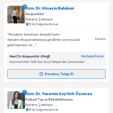
Dr. Betül Ökkan
için randevu takvimi talebi oluşturun.
Uzm. Dr. Hüseyin Balaban
Size bu uzmandan randevu almanız için bir takvim
Takvim Talebini Gönder
Akupunktur
hazırlandığında e-posta ile bilgilendireceğiz.
Ankara
, Çankaya
5
(
4
Değerlendirme)
E-posta Adresiniz
Kendisini tamamen tesadüf eseri
Devamı
tanıdım.Muayenehaneye girdikten sonra sıcak
gülümsemesi ve...
Kişisel verilerimin işlenmesine ilişkin
Aydınlatma
NeoChi Akupunktur Kliniği
Haritada Göster
Metni
'ni okudum ve kişisel verilerimin belirtilen
Kızılırmak Mah. 1436.Sok. No:2/3 Başak Apt. Çukurambar
kapsamda işlenmesini kabul ediyorum.
Randevu Talep Et
Randevu Takvimi Talebi
Takvim Talebini Gönder
Uzm. Dr. Hüseyin Balaban
için randevu takvimi
Uzm. Dr. Yasemin Soytürk Özseren
talebi oluşturun. Size bu uzmandan randevu almanız
Fiziksel Tıp ve Rehabilitasyon
için bir takvim hazırlandığında e-posta ile
Ankara
, Çankaya
bilgilendireceğiz.
5
(
4
Değerlendirme)