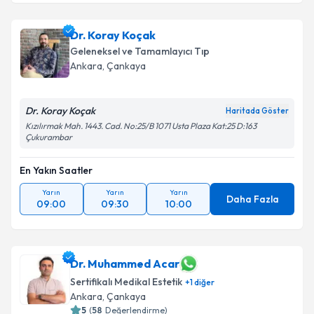
Dr. Koray Koçak
Geleneksel ve Tamamlayıcı Tıp
Ankara
, Çankaya
Dr. Koray Koçak
Haritada Göster
Kızılırmak Mah. 1443. Cad. No:25/B 1071 Usta Plaza Kat:25 D:163
Çukurambar
En Yakın Saatler
Yarın
Yarın
Yarın
Daha Fazla
09:00
09:30
10:00
Dr. Muhammed Acar
Sertifikalı Medikal Estetik
+
1
diğer
Ankara
, Çankaya
5
(
58
Değerlendirme)