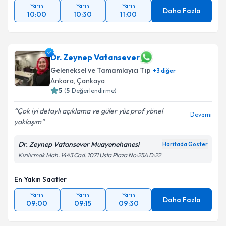
Yarın
Yarın
Yarın
Daha Fazla
10:00
10:30
11:00
Dr. Zeynep Vatansever
Geleneksel ve Tamamlayıcı Tıp
+
3
diğer
Ankara
, Çankaya
5
(
5
Değerlendirme)
Çok iyi detaylı açıklama ve güler yüz prof yönel
Devamı
yaklaşım
Dr. Zeynep Vatansever Muayenehanesi
Haritada Göster
Kızılırmak Mah. 1443 Cad. 1071 Usta Plaza No:25A D:22
En Yakın Saatler
Yarın
Yarın
Yarın
Daha Fazla
09:00
09:15
09:30