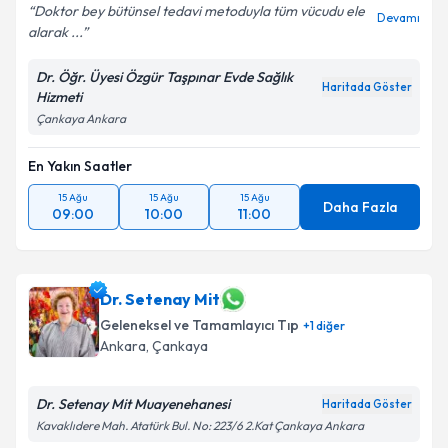
Doktor bey bütünsel tedavi metoduyla tüm vücudu ele
Devamı
alarak ...
Dr. Öğr. Üyesi Özgür Taşpınar Evde Sağlık
Haritada Göster
Hizmeti
Çankaya Ankara
En Yakın Saatler
15 Ağu
15 Ağu
15 Ağu
Daha Fazla
09:00
10:00
11:00
Dr. Setenay Mit
Geleneksel ve Tamamlayıcı Tıp
+
1
diğer
Ankara
, Çankaya
Dr. Setenay Mit Muayenehanesi
Haritada Göster
Kavaklıdere Mah. Atatürk Bul. No: 223/6 2.Kat Çankaya Ankara