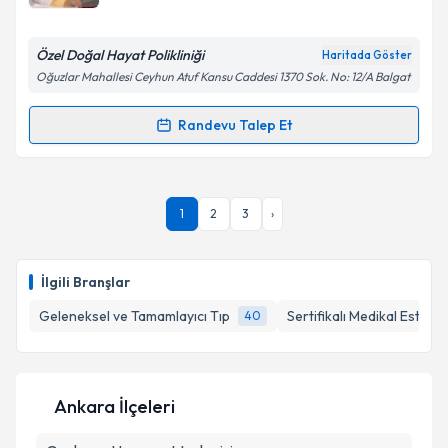
E-posta Adresiniz
Özel Doğal Hayat Polikliniği
Haritada Göster
Oğuzlar Mahallesi Ceyhun Atuf Kansu Caddesi 1370 Sok. No: 12/A Balgat
Kişisel verilerimin işlenmesine ilişkin
Aydınlatma
Randevu Talep Et
Randevu Takvimi Talebi
Metni
'ni okudum ve kişisel verilerimin belirtilen
kapsamda işlenmesini kabul ediyorum.
Dr. Suat Arusan
için randevu takvimi talebi oluşturun.
1
2
3
›
Size bu uzmandan randevu almanız için bir takvim
Takvim Talebini Gönder
hazırlandığında e-posta ile bilgilendireceğiz.
E-posta Adresiniz
İlgili Branşlar
Geleneksel ve Tamamlayıcı Tıp
Sertifikalı Medikal Estetik
40
Kişisel verilerimin işlenmesine ilişkin
Aydınlatma
Metni
'ni okudum ve kişisel verilerimin belirtilen
Ankara İlçeleri
kapsamda işlenmesini kabul ediyorum.