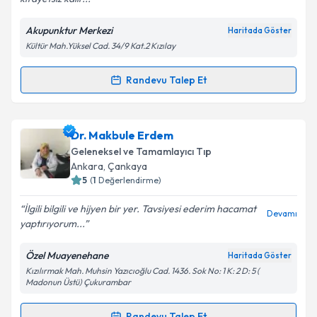
Akupunktur Merkezi
Haritada Göster
Kişisel verilerimin işlenmesine ilişkin
Aydınlatma
Kültür Mah.Yüksel Cad. 34/9 Kat.2 Kızılay
Metni
'ni okudum ve kişisel verilerimin belirtilen
kapsamda işlenmesini kabul ediyorum.
Randevu Talep Et
Randevu Takvimi Talebi
Takvim Talebini Gönder
Op. Dr. Mustafa Yaldız
için randevu takvimi talebi
Dr. Makbule Erdem
oluşturun. Size bu uzmandan randevu almanız için bir
Geleneksel ve Tamamlayıcı Tıp
takvim hazırlandığında e-posta ile bilgilendireceğiz.
Ankara
, Çankaya
5
(
1
Değerlendirme)
E-posta Adresiniz
İlgili bilgili ve hijyen bir yer. Tavsiyesi ederim hacamat
Devamı
yaptırıyorum...
Özel Muayenehane
Haritada Göster
Kişisel verilerimin işlenmesine ilişkin
Aydınlatma
Kızılırmak Mah. Muhsin Yazıcıoğlu Cad. 1436. Sok No: 1 K: 2 D: 5 (
Metni
'ni okudum ve kişisel verilerimin belirtilen
Madonun Üstü) Çukurambar
kapsamda işlenmesini kabul ediyorum.
Randevu Talep Et