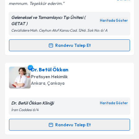
memnum. Teşekkür ederim.
Geleneksel ve Tamamlayıcı Tıp Ünitesi (
Kişisel verilerimin işlenmesine ilişkin
Aydınlatma
Haritada Göster
GETAT )
Metni
'ni okudum ve kişisel verilerimin belirtilen
Cevizlidere Mah. Ceyhun Atuf Kansu Cad. 1246. Sok No: 6/ A
kapsamda işlenmesini kabul ediyorum.
Randevu Talep Et
Randevu Takvimi Talebi
Takvim Talebini Gönder
Uzm. Dr. Mustafa İkizek
için randevu takvimi talebi
Dr. Betül Ökkan
oluşturun. Size bu uzmandan randevu almanız için bir
Pratisyen Hekimlik
takvim hazırlandığında e-posta ile bilgilendireceğiz.
Ankara
, Çankaya
E-posta Adresiniz
Dr. Betül Ökkan Kliniği
Haritada Göster
İran Caddesi 6/4
Kişisel verilerimin işlenmesine ilişkin
Aydınlatma
Randevu Talep Et
Randevu Takvimi Talebi
Metni
'ni okudum ve kişisel verilerimin belirtilen
kapsamda işlenmesini kabul ediyorum.