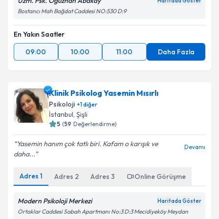
Uzm. Psk. Oğuzhan Abakay
Haritada Göster
Bostancı Mah Bağdat Caddesi NO:530 D:9
En Yakın Saatler
09:00
10:00
11:00
Daha Fazla
Klinik Psikolog Yasemin Mısırlı
Psikoloji
+
1
diğer
İstanbul
,
Şişli
5
(
59
Değerlendirme)
Yasemin hanım çok tatlı biri. Kafam o karışık ve
Devamı
daha...
Adres
1
Adres
2
Adres
3
Online Görüşme
Modern Psikoloji Merkezi
Haritada Göster
Ortaklar Caddesi Sabah Apartmanı No:3 D:3 Mecidiyeköy Meydan