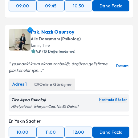
09:00
09:45
10:30
Daha Fazla
Psk. Nazlı Onursoy
Aile Danışmanı (Psikolog)
İzmir
,
Tire
4.9
(
13
Değerlendirme)
yaşındaki kızım akran zorbalığı, özgüven geliştirme
Devamı
gibi konular için...
Adres
1
Online Görüşme
Tire Ayna Psikoloji
Haritada Göster
Hürriyet Mah. İstasyon Cad. No:36 Daire:1
En Yakın Saatler
10:00
11:00
12:00
Daha Fazla