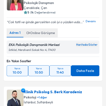
Psikolojik Danışman
Çanakkale
,
Çan
5
(
14
Değerlendirme)
Devamı
Cok tatli ve işinde gercekten cok iyi o yüzden eda...
Adres
1
Online Görüşme
EKA Psikolojik Danışmanlık Merkezi
Haritada Göster
İstiklal, Merdivenli Sokak No: 4, 17400
En Yakın Saatler
Yarın
Yarın
Yarın
Daha Fazla
10:00
10:50
11:40
Klinik Psikolog S. Berk Karadeniz
Psikoloji
+
1
diğer
İstanbul
,
Sultanbeyli