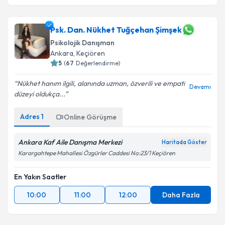
Psk. Dan. Nükhet Tuğçehan Şimşek
Psikolojik Danışman
Ankara
,
Keçiören
5
(
67
Değerlendirme)
Nükhet hanım ilgili, alanında uzman, özverili ve empati
Devamı
düzeyi oldukça...
Adres
1
Online Görüşme
Ankara Kaf Aile Danışma Merkezi
Haritada Göster
Karargahtepe Mahallesi Özgürler Caddesi No:23/1 Keçiören
En Yakın Saatler
10:00
11:00
12:00
Daha Fazla