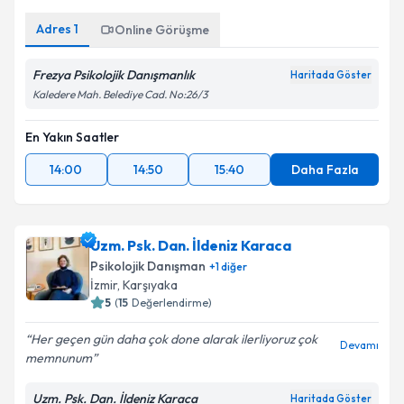
Adres
1
Online Görüşme
Frezya Psikolojik Danışmanlık
Haritada Göster
Kaledere Mah. Belediye Cad. No:26/3
En Yakın Saatler
14:00
14:50
15:40
Daha Fazla
Uzm. Psk. Dan. İldeniz Karaca
Psikolojik Danışman
+
1
diğer
İzmir
,
Karşıyaka
5
(
15
Değerlendirme)
Her geçen gün daha çok done alarak ilerliyoruz çok
Devamı
memnunum
Uzm. Psk. Dan. İldeniz Karaca
Haritada Göster