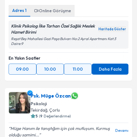
Adres
1
Online Görüşme
Klinik Psikolog İlke Tarhan Özel Sağlık Meslek
Haritada Göster
Hizmet Birimi
Reşat Bey Mahallesi Gazi Paşa Bulvarı No:2 Ayral Apartmanı Kat:3
Daire:9
En Yakın Saatler
09:00
10:00
11:00
Daha Fazla
Psk. Müge Özcan
Psikoloji
Tekirdağ
,
Çorlu
5
(
9
Değerlendirme)
Müge Hanım ile tanıştığım için çok mutluyum. Kurmuş
Devamı
olduğu samimi...