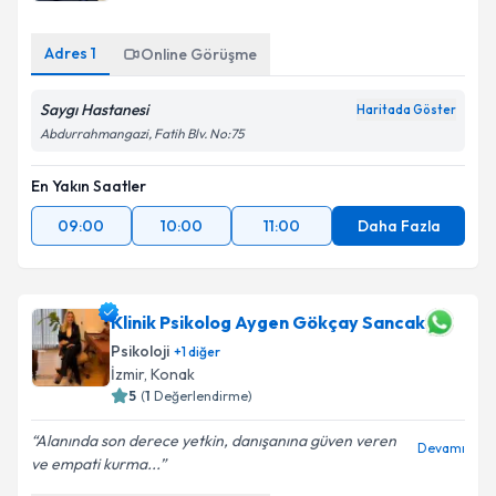
Adres
1
Online Görüşme
Saygı Hastanesi
Haritada Göster
Abdurrahmangazi, Fatih Blv. No:75
En Yakın Saatler
09:00
10:00
11:00
Daha Fazla
Klinik Psikolog Aygen Gökçay Sancak
Psikoloji
+
1
diğer
İzmir
,
Konak
5
(
1
Değerlendirme)
Alanında son derece yetkin, danışanına güven veren
Devamı
ve empati kurma...