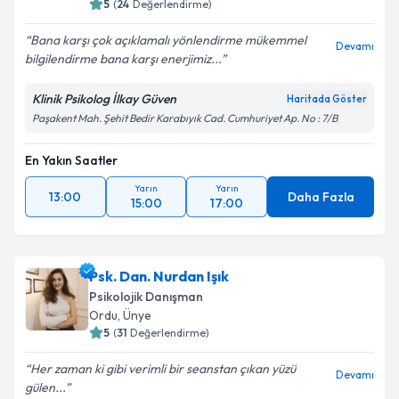
5
(
24
Değerlendirme)
Bana karşı çok açıklamalı yönlendirme mükemmel
Devamı
bilgilendirme bana karşı enerjimiz...
Klinik Psikolog İlkay Güven
Haritada Göster
Paşakent Mah. Şehit Bedir Karabıyık Cad. Cumhuriyet Ap. No : 7/B
En Yakın Saatler
Yarın
Yarın
13:00
Daha Fazla
15:00
17:00
Psk. Dan. Nurdan Işık
Psikolojik Danışman
Ordu
,
Ünye
5
(
31
Değerlendirme)
Her zaman ki gibi verimli bir seanstan çıkan yüzü
Devamı
gülen...