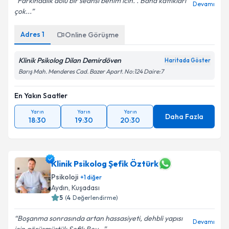
Farkındalık dolu bir seansı benim icin. . Bana kattıkları
Devamı
çok...
Adres
1
Online Görüşme
Klinik Psikolog Dilan Demirdöven
Haritada Göster
Barış Mah. Menderes Cad. Bazer Apart. No:124 Daire:7
En Yakın Saatler
Yarın
Yarın
Yarın
Daha Fazla
18:30
19:30
20:30
Klinik Psikolog Şefik Öztürk
Psikoloji
+
1
diğer
Aydın
,
Kuşadası
5
(
4
Değerlendirme)
Boşanma sonrasında artan hassasiyeti, dehbli yapısı
Devamı