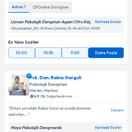
Adres
1
Online Görüşme
Uzman Psikolojik Danışman Ayperi Otru Kılıç
Haritada Göster
Yahyakaptan, Şht. Ali İhsan Çakmak Sk. No:60 D:6, 41050
En Yakın Saatler
10:00
10:55
11:50
Daha Fazla
Psk. Dan. Rabia Garguli
Psikolojik Danışman
Mardin
,
Merkez
4.9
(
16
Değerlendirme)
Erken yol aldık Rabia hoca ve orada bulunan
Devamı
sekreter...
Maya Psikolojik Danışmanlık
Haritada Göster