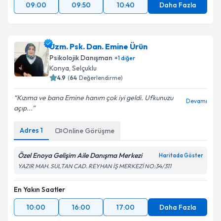
09:00
09:50
10:40
Daha Fazla
Uzm. Psk. Dan. Emine Ürün
Psikolojik Danışman
+
1
diğer
Konya
,
Selçuklu
4.9
(
64
Değerlendirme)
Kızıma ve bana Emine hanım çok iyi geldi. Ufkunuzu
Devamı
açıp...
Adres
1
Online Görüşme
Özel Enoya Gelişim Aile Danışma Merkezi
Haritada Göster
YAZIR MAH. SULTAN CAD. REYHAN İŞ MERKEZİ NO:34/311
En Yakın Saatler
10:00
16:00
17:00
Daha Fazla