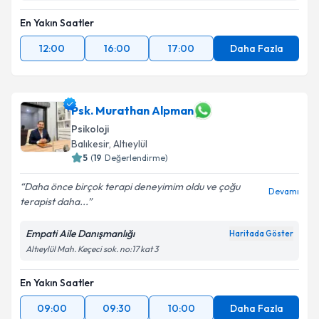
En Yakın Saatler
12:00
16:00
17:00
Daha Fazla
Psk. Murathan Alpman
Psikoloji
Balıkesir
,
Altıeylül
5
(
19
Değerlendirme)
Daha önce birçok terapi deneyimim oldu ve çoğu
Devamı
terapist daha...
Empati Aile Danışmanlığı
Haritada Göster
Altıeylül Mah. Keçeci sok. no:17 kat 3
En Yakın Saatler
09:00
09:30
10:00
Daha Fazla