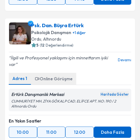
Psk. Dan. Büşra Ertürk
Psikolojik Danışman
+
1
diğer
Ordu
,
Altınordu
5
(
12
Değerlendirme)
İlgili ve Profesyonel yaklaşımı için minnettarım iyiki
Devamı
var
Adres
1
Online Görüşme
Ertürk Danışmanlık Merkezi
Haritada Göster
CUMHURİYET MH. ZİYA GÖKALP CAD. ELİFCE APT. NO: 190 / 2
Altınordu Ordu
En Yakın Saatler
10:00
11:00
12:00
Daha Fazla