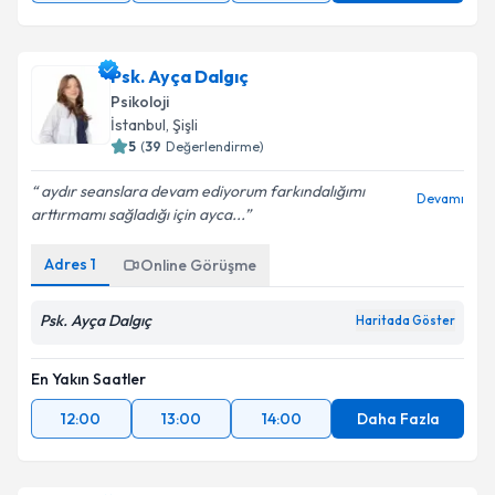
Psk. Ayça Dalgıç
Psikoloji
İstanbul
,
Şişli
5
(
39
Değerlendirme)
aydır seanslara devam ediyorum farkındalığımı
Devamı
arttırmamı sağladığı için ayca...
Adres
1
Online Görüşme
Psk. Ayça Dalgıç
Haritada Göster
En Yakın Saatler
12:00
13:00
14:00
Daha Fazla