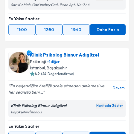
Sarı Kız Mah. Gazi İnebey Cad . İhsan Apt . No: 7 / 4
En Yakın Saatler
11:00
12:50
13:40
Daha Fazla
Klinik Psikolog Binnur Adıgüzel
Psikoloji
+
1
diğer
İstanbul
,
Başakşehir
4.9
(
24
Değerlendirme)
En beğendiğim özelliği acele etmeden dinlemesi ve
Devamı
her seansta beni...
Klinik Psikolog Binnur Adıgüzel
Haritada Göster
Başakşehir/İstanbul
En Yakın Saatler