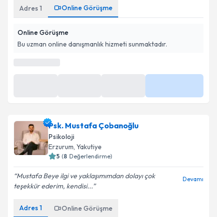
Online Görüşme
Adres
1
Online Görüşme
Bu uzman online danışmanlık hizmeti sunmaktadır.
En Yakın Saatler
10:00
11:00
12:00
Daha Fazla
Psk. Mustafa Çobanoğlu
Psikoloji
Erzurum
,
Yakutiye
5
(
8
Değerlendirme)
Mustafa Beye ilgi ve yaklaşımımdan dolayı çok
Devamı
teşekkür ederim, kendisi...
Adres
1
Online Görüşme