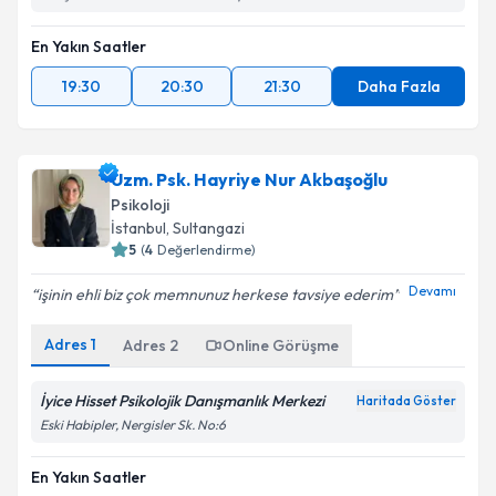
En Yakın Saatler
19:30
20:30
21:30
Daha Fazla
Uzm. Psk. Hayriye Nur Akbaşoğlu
Psikoloji
İstanbul
,
Sultangazi
5
(
4
Değerlendirme)
Devamı
işinin ehli biz çok memnunuz herkese tavsiye ederim
Adres
1
Adres
2
Online Görüşme
İyice Hisset Psikolojik Danışmanlık Merkezi
Haritada Göster
Eski Habipler, Nergisler Sk. No:6
En Yakın Saatler