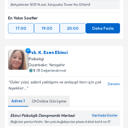
Bahçelievler 1831/14.sok. Karşıyaka Tower No:12 Kat:8
En Yakın Saatler
17:00
19:00
20:00
Daha Fazla
Psk. K. Esen Ekinci
Psikoloji
Diyarbakır
,
Yenişehir
5
(
11
Değerlendirme)
Güler yüzü, sabırlı yaklaşımı ve anlayışlı tavrı için çok
Devamı
teşekkür...
Adres
1
Online Görüşme
Ekinci Psikolojik Danışmanlık Merkezi
Haritada Göster
Bağcılar şanlıurfa blv. Yan yolu buğdaycılar plaza A blok kat 6 no 51