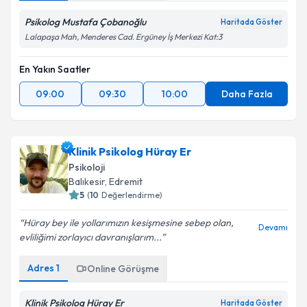
Psikolog Mustafa Çobanoğlu
Haritada Göster
Lalapaşa Mah, Menderes Cad. Ergüney İş Merkezi Kat:3
En Yakın Saatler
09:00
09:30
10:00
Daha Fazla
Klinik Psikolog Hüray Er
Psikoloji
Balıkesir
,
Edremit
5
(
10
Değerlendirme)
Hüray bey ile yollarımızın kesişmesine sebep olan,
Devamı
evliliğimi zorlayıcı davranışlarım...
Adres
1
Online Görüşme
Klinik Psikolog Hüray Er
Haritada Göster