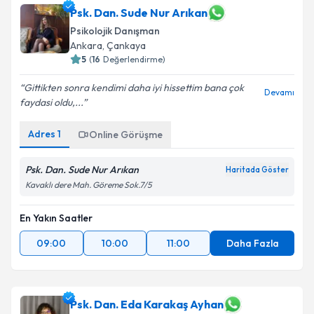
Psk. Dan. Sude Nur Arıkan
Psikolojik Danışman
Ankara
,
Çankaya
5
(
16
Değerlendirme)
Gittikten sonra kendimi daha iyi hissettim bana çok
Devamı
faydasi oldu,...
Adres
1
Online Görüşme
Psk. Dan. Sude Nur Arıkan
Haritada Göster
Kavaklı dere Mah. Göreme Sok.7/5
En Yakın Saatler
09:00
10:00
11:00
Daha Fazla
Psk. Dan. Eda Karakaş Ayhan