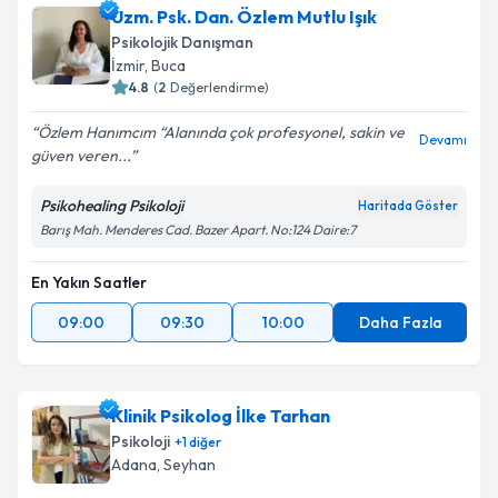
Uzm. Psk. Dan. Özlem Mutlu Işık
Psikolojik Danışman
İzmir
,
Buca
4.8
(
2
Değerlendirme)
Özlem Hanımcım “Alanında çok profesyonel, sakin ve
Devamı
güven veren...
Psikohealing Psikoloji
Haritada Göster
Barış Mah. Menderes Cad. Bazer Apart. No:124 Daire:7
En Yakın Saatler
09:00
09:30
10:00
Daha Fazla
Klinik Psikolog İlke Tarhan
Psikoloji
+
1
diğer
Adana
,
Seyhan