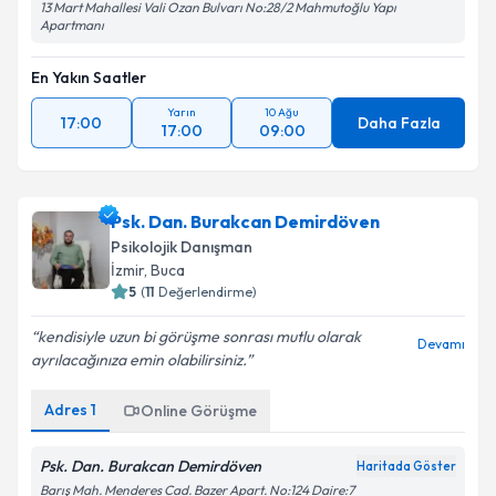
13 Mart Mahallesi Vali Ozan Bulvarı No:28/2 Mahmutoğlu Yapı
Apartmanı
En Yakın Saatler
Yarın
10 Ağu
17:00
Daha Fazla
17:00
09:00
Psk. Dan. Burakcan Demirdöven
Psikolojik Danışman
İzmir
,
Buca
5
(
11
Değerlendirme)
kendisiyle uzun bi görüşme sonrası mutlu olarak
Devamı
ayrılacağınıza emin olabilirsiniz.
Adres
1
Online Görüşme
Psk. Dan. Burakcan Demirdöven
Haritada Göster
Barış Mah. Menderes Cad. Bazer Apart. No:124 Daire:7