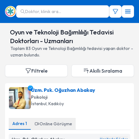
Doktor, klinik ara...
Oyun ve Teknoloji Bağımlılığı Tedavisi
Doktorları - Uzmanları
Toplam
83
Oyun ve Teknoloji Bağımlılığı
tedavisi yapan doktor -
uzman bulundu.
Filtrele
Akıllı Sıralama
Uzm. Psk. Oğuzhan Abakay
Psikoloji
İstanbul
,
Kadıköy
Adres
1
Online Görüşme