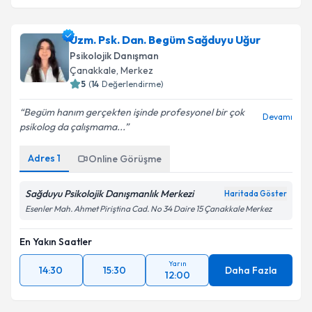
Uzm. Psk. Dan. Begüm Sağduyu Uğur
Psikolojik Danışman
Çanakkale
,
Merkez
5
(
14
Değerlendirme)
Begüm hanım gerçekten işinde profesyonel bir çok
Devamı
psikolog da çalışmama...
Adres
1
Online Görüşme
Sağduyu Psikolojik Danışmanlık Merkezi
Haritada Göster
Esenler Mah. Ahmet Piriştina Cad. No 34 Daire 15 Çanakkale Merkez
En Yakın Saatler
Yarın
14:30
15:30
Daha Fazla
12:00