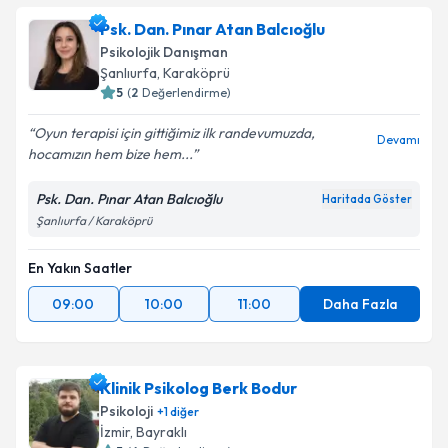
Psk. Dan. Pınar Atan Balcıoğlu
Psikolojik Danışman
Şanlıurfa
,
Karaköprü
5
(
2
Değerlendirme)
Oyun terapisi için gittiğimiz ilk randevumuzda,
Devamı
hocamızın hem bize hem...
Psk. Dan. Pınar Atan Balcıoğlu
Haritada Göster
Şanlıurfa / Karaköprü
En Yakın Saatler
09:00
10:00
11:00
Daha Fazla
Klinik Psikolog Berk Bodur
Psikoloji
+
1
diğer
İzmir
,
Bayraklı