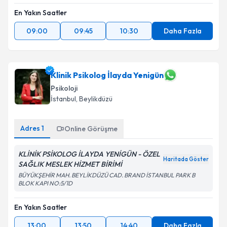
En Yakın Saatler
09:00
09:45
10:30
Daha Fazla
Klinik Psikolog İlayda Yenigün
Psikoloji
İstanbul
,
Beylikdüzü
Adres
1
Online Görüşme
KLİNİK PSİKOLOG İLAYDA YENİGÜN - ÖZEL
Haritada Göster
SAĞLIK MESLEK HİZMET BİRİMİ
BÜYÜKŞEHİR MAH. BEYLİKDÜZÜ CAD. BRAND İSTANBUL PARK B
BLOK KAPI NO:5/1D
En Yakın Saatler
13:00
13:50
14:40
Daha Fazla