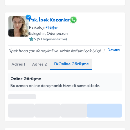
Psk. İpek Kozanlar
Psikoloji
+
1
diğer
Eskişehir
,
Odunpazarı
5
(
5
Değerlendirme)
Devamı
İpek hoca çok deneyimli ve sizinle iletişimi çok iyi işi...
Online Görüşme
Adres
1
Adres
2
Online Görüşme
Bu uzman online danışmanlık hizmeti sunmaktadır.
En Yakın Saatler
09:00
09:20
09:40
Daha Fazla