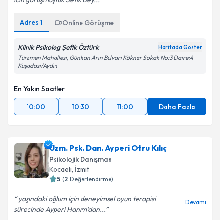
icin görüşmüştük Sefik Bey...
Adres
1
Online Görüşme
Klinik Psikolog Şefik Öztürk
Haritada Göster
Türkmen Mahallesi, Günhan Arın Bulvarı Köknar Sokak No:3 Daire:4
Kuşadası/Aydın
En Yakın Saatler
10:00
10:30
11:00
Daha Fazla
Uzm. Psk. Dan. Ayperi Otru Kılıç
Psikolojik Danışman
Kocaeli
,
İzmit
5
(
2
Değerlendirme)
yaşındaki oğlum için deneyimsel oyun terapisi
Devamı
sürecinde Ayperi Hanım’dan...