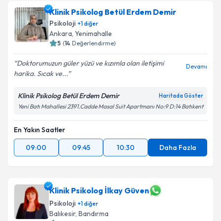
Klinik Psikolog Betül Erdem Demir
Psikoloji
+
1
diğer
Ankara
,
Yenimahalle
5
(
14
Değerlendirme)
Doktorumuzun güler yüzü ve kızımla olan iletişimi
Devamı
harika. Sıcak ve...
Klinik Psikolog Betül Erdem Demir
Haritada Göster
Yeni Batı Mahallesi 2391.Cadde Masal Suit Apartmanı No:9 D:14 Batıkent
En Yakın Saatler
09:00
09:45
10:30
Daha Fazla
Klinik Psikolog İlkay Güven
Psikoloji
+
1
diğer
Balıkesir
,
Bandırma