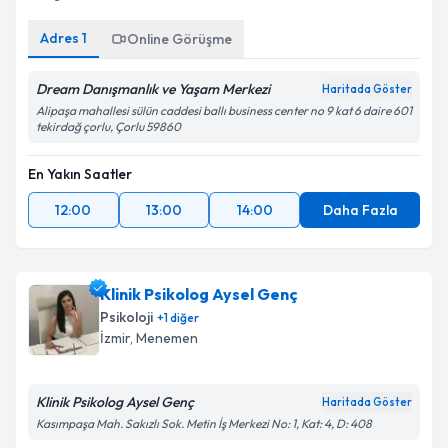
Adres
1
Online Görüşme
Dream Danışmanlık ve Yaşam Merkezi
Haritada Göster
Alipaşa mahallesi sülün caddesi ballı business center no 9 kat 6 daire 601
tekirdağ çorlu, Çorlu 59860
En Yakın Saatler
12:00
13:00
14:00
Daha Fazla
Klinik Psikolog Aysel Genç
Psikoloji
+
1
diğer
İzmir
,
Menemen
Klinik Psikolog Aysel Genç
Haritada Göster
Kasımpaşa Mah. Sakızlı Sok. Metin İş Merkezi No: 1, Kat: 4, D: 408