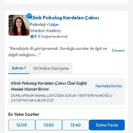
Klinik Psikolog Kardelen Çakıcı
Psikoloji
+
1
diğer
İstanbul
,
Kadıköy
5
(
1
Değerlendirme)
Kendisiyle ilk görüşmemdi. Sorduğu sorular ile ilgili ve
Devamı
bilgili olduğunu...
Adres
1
Online Görüşme
Klinik Psikolog Kardelen Çakıcı Özel Sağlık
Haritada Göster
Meslek Hizmet Birimi
DUMLUPINAR MAHALLESİ ÖZEN SOKAK YENİTEPE NUHOĞLU
2.ETAP NO:48 A BLOK D:21
En Yakın Saatler
12:00
12:50
13:40
Daha Fazla