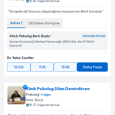
5
(
6
Değerlendirme)
Terapilerdd Sonuca ulaşacağıma inanıyorum Berk hocayla.
Adres
1
Online Görüşme
Klinik Psikolog Berk Bodur
Haritada Göster
Avcılar Exclusive İş Merkezi Mansuroğlu 288/4 Sok. No:9/1 Kat:6
Daire:141
En Yakın Saatler
10:00
11:15
13:45
Daha Fazla
Klinik Psikolog Dilan Demirdöven
Psikoloji
+
1
diğer
İzmir
,
Buca
5
(
7
Değerlendirme)