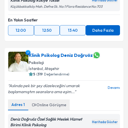
Klinik Psikolog Rukiye Yüksel
Haritada Göster
Küçükbakkalköy Mah. Defne Sk. No:1 Flora Residance No:703
En Yakın Saatler
12:00
12:50
13:40
Daha Fazla
Klinik Psikolog Deniz Doğruöz
Psikoloji
İstanbul
, Ataşehir
5
(
319
Değerlendirme)
Aslında pek bir şey düzeleceğini umarak
Devamı
başlamamıştım seanslara ama eşim...
Adres
1
Online Görüşme
Deniz Doğruöz Özel Sağlık Meslek Hizmet
Haritada Göster
Birimi Klinik Psikolog