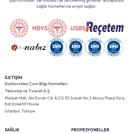
platformudur. Sertifikaları ile tescillenmiş güvenilir altyapısıyla
sağlık hizmetlerine erişim sağlar.
İLETİŞİM
Doktorsitesi Com Bilgi Hizmetleri
Teknoloji ve Ticaret A.Ş.
Maslak Mah. Ahi Evran Cd. A.O.S 55 Sokak No:2 Aksoy Plaza Giriş
Kat Kolektif House
İstanbul, Türkiye
SAĞLIK
PROFESYONELLER