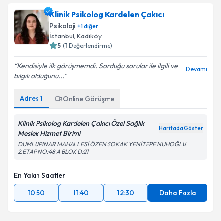
Klinik Psikolog Kardelen Çakıcı
Psikoloji
+
1
diğer
İstanbul
, Kadıköy
5
(
1
Değerlendirme)
Kendisiyle ilk görüşmemdi. Sorduğu sorular ile ilgili ve
Devamı
bilgili olduğunu...
Adres
1
Online Görüşme
Klinik Psikolog Kardelen Çakıcı Özel Sağlık
Haritada Göster
Meslek Hizmet Birimi
DUMLUPINAR MAHALLESİ ÖZEN SOKAK YENİTEPE NUHOĞLU
2.ETAP NO:48 A BLOK D:21
En Yakın Saatler
10:50
11:40
12:30
Daha Fazla