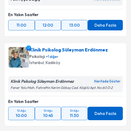
En Yakın Saatler
11:00
12:00
13:00
Daha Fazla
Klinik Psikolog Süleyman Erdönmez
Psikoloji
+
1
diğer
İstanbul
, Kadıköy
Klinik Psikolog Süleyman Erdönmez
Haritada Göster
Fener Yolu Mah. Fahrettin Kerim Gökay Cad. Köşklü Apt. No:60 D:2
En Yakın Saatler
10 Ağu
10 Ağu
10 Ağu
Daha Fazla
10:00
10:45
11:30