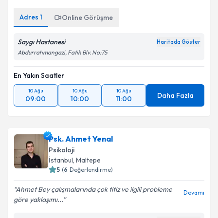
Adres
1
Online Görüşme
Saygı Hastanesi
Haritada Göster
Abdurrahmangazi, Fatih Blv. No:75
En Yakın Saatler
10 Ağu
10 Ağu
10 Ağu
Daha Fazla
09:00
10:00
11:00
Psk. Ahmet Yenal
Psikoloji
İstanbul
, Maltepe
5
(
6
Değerlendirme)
Ahmet Bey çalışmalarında çok titiz ve ilgili probleme
Devamı
göre yaklaşımı...