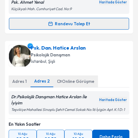
Psk. Ahmet Yenal
Haritada Göster
Küçükyalı Mah. Cumhuriyet Cad. No:9
Randevu Talep Et
Randevu Takvimi Talebi
Psk. Ahmet Yenal
için randevu takvimi talebi
Psk. Dan. Hatice Arslan
oluşturun. Size bu uzmandan randevu almanız için bir
Psikolojik Danışman
takvim hazırlandığında e-posta ile bilgilendireceğiz.
İstanbul
, Şişli
E-posta Adresiniz
Adres
2
Adres
1
Online Görüşme
Dr.Psikolojik Danışman Hatice Arslan İle
Haritada Göster
Kişisel verilerimin işlenmesine ilişkin
Aydınlatma
İyiyim
Metni
'ni okudum ve kişisel verilerimin belirtilen
Teşvikiye Mahallesi Sinoplu Şehit Cemal Sokak No:16 İyigün Apt. K:1 D: 1
kapsamda işlenmesini kabul ediyorum.
En Yakın Saatler
Takvim Talebini Gönder
10 Ağu
10 Ağu
10 Ağu
Daha Fazla