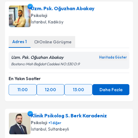
Uzm. Psk. Oğuzhan Abakay
Psikoloji
İstanbul
, Kadıköy
Adres
1
Online Görüşme
Uzm. Psk. Oğuzhan Abakay
Haritada Göster
Bostancı Mah Bağdat Caddesi NO:530 D:9
En Yakın Saatler
11:00
12:00
13:00
Daha Fazla
Klinik Psikolog S. Berk Karadeniz
Psikoloji
+
1
diğer
İstanbul
, Sultanbeyli