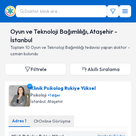
Doktor, klinik ara...
Oyun ve Teknoloji Bağımlılığı, Ataşehir -
İstanbul
Toplam
10
Oyun ve Teknoloji Bağımlılığı
tedavisi yapan doktor -
uzman bulundu
Filtrele
Akıllı Sıralama
Klinik Psikolog Rukiye Yüksel
Psikoloji
+
1
diğer
İstanbul
, Ataşehir
Adres
1
Online Görüşme