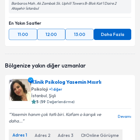
Barbaros Mah. Ak Zambak Sk. Uphill Towers B-Blok Kat 1 Daire 2
Ataşehir İstanbul
En Yakın Saatler
11:00
12:00
13:00
Daha Fazla
Bölgenize yakın diğer uzmanlar
Klinik Psikolog Yasemin Mısırlı
Psikoloji
+
1
diğer
İstanbul
, Şişli
5
(
59
Değerlendirme)
Yasemin hanım çok tatlı biri. Kafam o karışık ve
Devamı
daha...
Adres
1
Adres
2
Adres
3
Online Görüşme