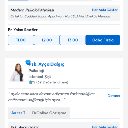
Modern Psikoloji Merkezi
Haritada Göster
Ortaklar Caddesi Sabah Apartmanı No:3 D:3 Mecidiyeköy Meydan
En Yakın Saatler
11:00
12:00
13:00
Daha Fazla
Psk. Ayça Dalgıç
Psikoloji
İstanbul
, Şişli
5
(
39
Değerlendirme)
aydır seanslara devam ediyorum farkındalığımı
Devamı
arttırmamı sağladığı için ayca...
Adres
1
Online Görüşme
Psk. Ayça Dalgıç
Haritada Göster