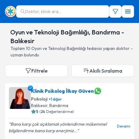
Doktor, klinik ara...
Oyun ve Teknoloji Bağımlılığı, Bandırma -
Balıkesir
Toplam
10
Oyun ve Teknoloji Bağımlılığı
tedavisi yapan doktor -
uzman bulundu
Filtrele
Akıllı Sıralama
Klinik Psikolog İlkay Güven
Psikoloji
+
1
diğer
Balıkesir
, Bandırma
5
(
24
Değerlendirme)
Bana karşı çok açıklamalı yönlendirme mükemmel
Devamı
bilgilendirme bana karşı enerjimiz...