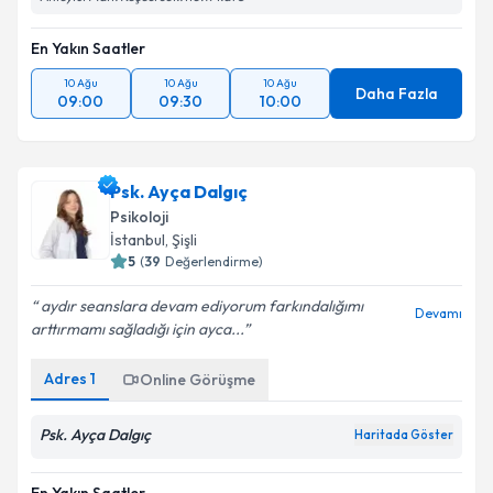
En Yakın Saatler
10 Ağu
10 Ağu
10 Ağu
Daha Fazla
09:00
09:30
10:00
Psk. Ayça Dalgıç
Psikoloji
İstanbul
, Şişli
5
(
39
Değerlendirme)
aydır seanslara devam ediyorum farkındalığımı
Devamı
arttırmamı sağladığı için ayca...
Adres
1
Online Görüşme
Psk. Ayça Dalgıç
Haritada Göster