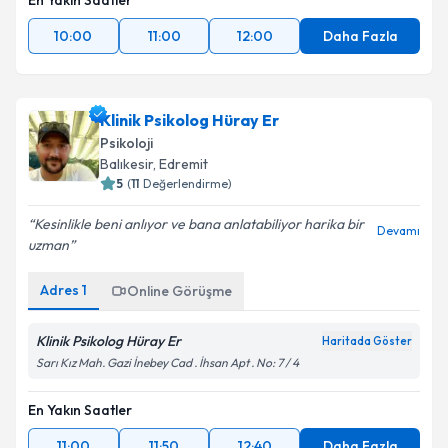
En Yakın Saatler
10:00
11:00
12:00
Daha Fazla
Klinik Psikolog Hüray Er
Psikoloji
Balıkesir
, Edremit
5
(
11
Değerlendirme)
Kesinlikle beni anlıyor ve bana anlatabiliyor harika bir
Devamı
uzman
Adres
1
Online Görüşme
Klinik Psikolog Hüray Er
Haritada Göster
Sarı Kız Mah. Gazi İnebey Cad . İhsan Apt . No: 7 / 4
En Yakın Saatler
11:00
11:50
12:40
Daha Fazla