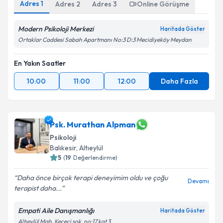
Adres
1
Adres
2
Adres
3
Online Görüşme
Modern Psikoloji Merkezi
Haritada Göster
Ortaklar Caddesi Sabah Apartmanı No:3 D:3 Mecidiyeköy Meydan
En Yakın Saatler
10:00
11:00
12:00
Daha Fazla
Psk. Murathan Alpman
Psikoloji
Balıkesir
, Altıeylül
5
(
19
Değerlendirme)
Daha önce birçok terapi deneyimim oldu ve çoğu
Devamı
terapist daha...
Empati Aile Danışmanlığı
Haritada Göster
Altıeylül Mah. Keçeci sok. no:17 kat 3