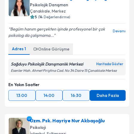
Psikolojik Danışman
Çanakkale
, Merkez
5
(
14
Değerlendirme)
Begüm hanım gerçekten işinde profesyonel bir çok
Devamı
psikolog da çalışmama...
Adres
1
Online Görüşme
Sağduyu Psikolojik Danışmanlık Merkezi
Haritada Göster
Esenler Mah. Ahmet Piriştina Cad. No 34 Daire 15 Çanakkale Merkez
En Yakın Saatler
13:00
14:00
16:30
Daha Fazla
Uzm. Psk. Hayriye Nur Akbaşoğlu
Psikoloji
İstanbul
, Sultangazi