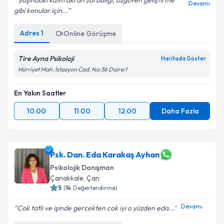
yaşındaki kızım akran zorbalığı, özgüven geliştirme
Devamı
gibi konular için...
Adres
1
Online Görüşme
Tire Ayna Psikoloji
Haritada Göster
Hürriyet Mah. İstasyon Cad. No:36 Daire:1
En Yakın Saatler
10:00
11:00
12:00
Daha Fazla
Psk. Dan. Eda Karakaş Ayhan
Psikolojik Danışman
Çanakkale
, Çan
5
(
14
Değerlendirme)
Devamı
Cok tatli ve işinde gercekten cok iyi o yüzden eda...