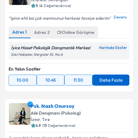
5
(
4
Değerlendirme)
Devamı
işinin ehli biz çok memnunuz herkese tavsiye ederim
Adres
1
Adres
2
Online Görüşme
İyice Hisset Psikolojik Danışmanlık Merkezi
Haritada Göster
Eski Habipler, Nergisler Sk. No:6
En Yakın Saatler
10:00
10:45
11:30
Daha Fazla
Psk. Nazlı Onursoy
Aile Danışmanı (Psikolog)
İzmir
, Tire
4.9
(
13
Değerlendirme)