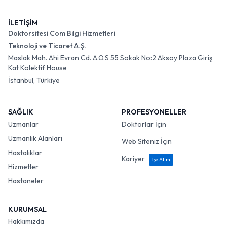
İLETİŞİM
Doktorsitesi Com Bilgi Hizmetleri
Teknoloji ve Ticaret A.Ş.
Maslak Mah. Ahi Evran Cd. A.O.S 55 Sokak No:2 Aksoy Plaza Giriş
Kat Kolektif House
İstanbul, Türkiye
SAĞLIK
PROFESYONELLER
Uzmanlar
Doktorlar İçin
Uzmanlık Alanları
Web Siteniz İçin
Hastalıklar
Kariyer
İşe Alım
Hizmetler
Hastaneler
KURUMSAL
Hakkımızda