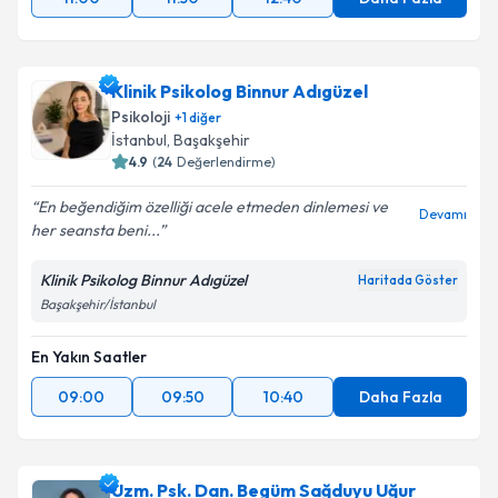
Klinik Psikolog Binnur Adıgüzel
Psikoloji
+
1
diğer
İstanbul
, Başakşehir
4.9
(
24
Değerlendirme)
En beğendiğim özelliği acele etmeden dinlemesi ve
Devamı
her seansta beni...
Klinik Psikolog Binnur Adıgüzel
Haritada Göster
Başakşehir/İstanbul
En Yakın Saatler
09:00
09:50
10:40
Daha Fazla
Uzm. Psk. Dan. Begüm Sağduyu Uğur