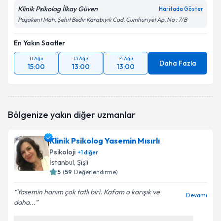
Klinik Psikolog İlkay Güven
Haritada Göster
Paşakent Mah. Şehit Bedir Karabıyık Cad. Cumhuriyet Ap. No : 7/B
En Yakın Saatler
11 Ağu
13 Ağu
14 Ağu
Daha Fazla
15:00
13:00
13:00
Bölgenize yakın diğer uzmanlar
Klinik Psikolog Yasemin Mısırlı
Psikoloji
+
1
diğer
İstanbul
, Şişli
5
(
59
Değerlendirme)
Yasemin hanım çok tatlı biri. Kafam o karışık ve
Devamı
daha...