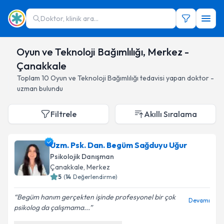
Doktor, klinik ara...
Oyun ve Teknoloji Bağımlılığı, Merkez -
Çanakkale
Toplam
10
Oyun ve Teknoloji Bağımlılığı
tedavisi yapan doktor -
uzman bulundu
Filtrele
Akıllı Sıralama
Uzm. Psk. Dan. Begüm Sağduyu Uğur
Psikolojik Danışman
Çanakkale
, Merkez
5
(
14
Değerlendirme)
Begüm hanım gerçekten işinde profesyonel bir çok
Devamı
psikolog da çalışmama...