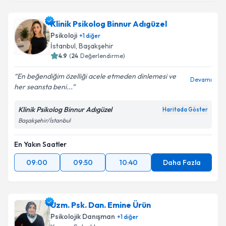
Klinik Psikolog Binnur Adıgüzel
Psikoloji
+
1
diğer
İstanbul
, Başakşehir
4.9
(
24
Değerlendirme)
En beğendiğim özelliği acele etmeden dinlemesi ve
Devamı
her seansta beni...
Klinik Psikolog Binnur Adıgüzel
Haritada Göster
Başakşehir/İstanbul
En Yakın Saatler
09:00
09:50
10:40
Daha Fazla
Uzm. Psk. Dan. Emine Ürün
Psikolojik Danışman
+
1
diğer