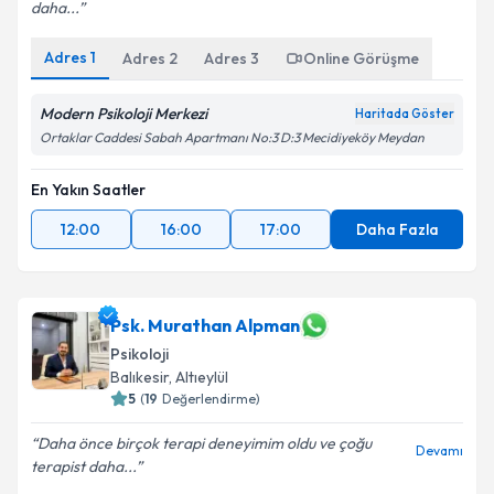
daha...
Adres
1
Adres
2
Adres
3
Online Görüşme
Modern Psikoloji Merkezi
Haritada Göster
Ortaklar Caddesi Sabah Apartmanı No:3 D:3 Mecidiyeköy Meydan
En Yakın Saatler
12:00
16:00
17:00
Daha Fazla
Psk. Murathan Alpman
Psikoloji
Balıkesir
, Altıeylül
5
(
19
Değerlendirme)
Daha önce birçok terapi deneyimim oldu ve çoğu
Devamı
terapist daha...