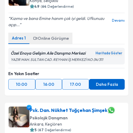
Konya
, Selçuklu
4.9
(
64
Değerlendirme)
Kızıma ve bana Emine hanım çok iyi geldi. Ufkunuzu
Devamı
açıp...
Adres
1
Online Görüşme
Özel Enoya Gelişim Aile Danışma Merkezi
Haritada Göster
YAZIR MAH. SULTAN CAD. REYHAN İŞ MERKEZİ NO:34/311
En Yakın Saatler
10:00
16:00
17:00
Daha Fazla
Psk. Dan. Nükhet Tuğçehan Şimşek
Psikolojik Danışman
Ankara
, Keçiören
5
(
67
Değerlendirme)