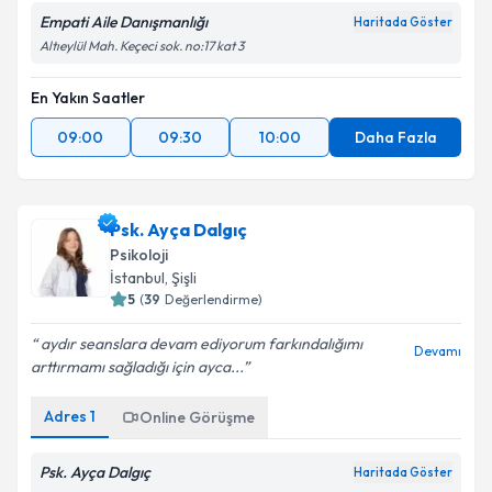
Empati Aile Danışmanlığı
Haritada Göster
Altıeylül Mah. Keçeci sok. no:17 kat 3
En Yakın Saatler
09:00
09:30
10:00
Daha Fazla
Psk. Ayça Dalgıç
Psikoloji
İstanbul
, Şişli
5
(
39
Değerlendirme)
aydır seanslara devam ediyorum farkındalığımı
Devamı
arttırmamı sağladığı için ayca...
Adres
1
Online Görüşme
Psk. Ayça Dalgıç
Haritada Göster