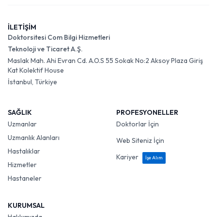
İLETİŞİM
Doktorsitesi Com Bilgi Hizmetleri
Teknoloji ve Ticaret A.Ş.
Maslak Mah. Ahi Evran Cd. A.O.S 55 Sokak No:2 Aksoy Plaza Giriş
Kat Kolektif House
İstanbul, Türkiye
SAĞLIK
PROFESYONELLER
Uzmanlar
Doktorlar İçin
Uzmanlık Alanları
Web Siteniz İçin
Hastalıklar
Kariyer
İşe Alım
Hizmetler
Hastaneler
KURUMSAL