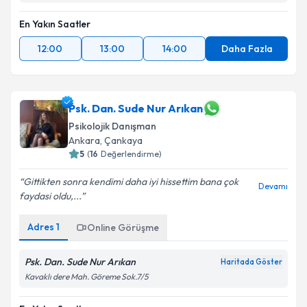
En Yakın Saatler
12:00
13:00
14:00
Daha Fazla
Psk. Dan. Sude Nur Arıkan
Psikolojik Danışman
Ankara
, Çankaya
5
(
16
Değerlendirme)
Gittikten sonra kendimi daha iyi hissettim bana çok
Devamı
faydasi oldu,...
Adres
1
Online Görüşme
Psk. Dan. Sude Nur Arıkan
Haritada Göster
Kavaklı dere Mah. Göreme Sok.7/5