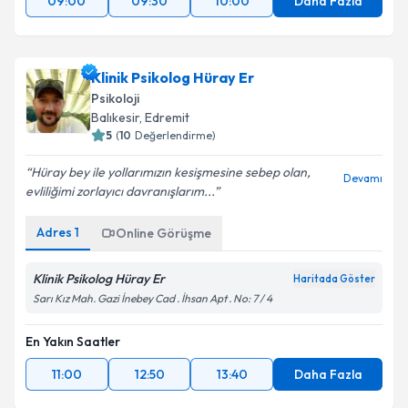
09:00
09:30
10:00
Daha Fazla
Klinik Psikolog Hüray Er
Psikoloji
Balıkesir
, Edremit
5
(
10
Değerlendirme)
Hüray bey ile yollarımızın kesişmesine sebep olan,
Devamı
evliliğimi zorlayıcı davranışlarım...
Adres
1
Online Görüşme
Klinik Psikolog Hüray Er
Haritada Göster
Sarı Kız Mah. Gazi İnebey Cad . İhsan Apt . No: 7 / 4
En Yakın Saatler
11:00
12:50
13:40
Daha Fazla