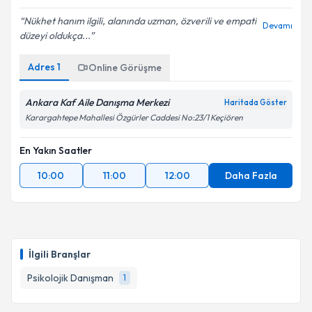
Nükhet hanım ilgili, alanında uzman, özverili ve empati
Devamı
düzeyi oldukça...
Adres
1
Online Görüşme
Ankara Kaf Aile Danışma Merkezi
Haritada Göster
Karargahtepe Mahallesi Özgürler Caddesi No:23/1 Keçiören
En Yakın Saatler
10:00
11:00
12:00
Daha Fazla
İlgili Branşlar
Psikolojik Danışman
1