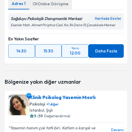
Adres
1
Online Görüşme
Sağduyu Psikolojik Danışmanlık Merkezi
Haritada Göster
Esenler Mah. Ahmet Piriştina Cad. No 34 Daire 15 Çanakkale Merkez
En Yakın Saatler
Yarın
14:30
15:30
Daha Fazla
12:00
Bölgenize yakın diğer uzmanlar
Klinik Psikolog Yasemin Mısırlı
Psikoloji
+
1
diğer
İstanbul
, Şişli
5
(
59
Değerlendirme)
Yasemin hanım çok tatlı biri. Kafam o karışık ve
Devamı