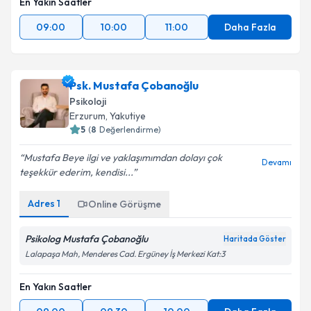
En Yakın Saatler
09:00
10:00
11:00
Daha Fazla
Psk. Mustafa Çobanoğlu
Psikoloji
Erzurum
, Yakutiye
5
(
8
Değerlendirme)
Mustafa Beye ilgi ve yaklaşımımdan dolayı çok
Devamı
teşekkür ederim, kendisi...
Adres
1
Online Görüşme
Psikolog Mustafa Çobanoğlu
Haritada Göster
Lalapaşa Mah, Menderes Cad. Ergüney İş Merkezi Kat:3
En Yakın Saatler