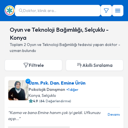
Doktor, klinik ara...
Oyun ve Teknoloji Bağımlılığı, Selçuklu -
Konya
Toplam
2
Oyun ve Teknoloji Bağımlılığı
tedavisi yapan doktor -
uzman bulundu
Filtrele
Akıllı Sıralama
Uzm. Psk. Dan. Emine Ürün
Psikolojik Danışman
+
1
diğer
Konya
, Selçuklu
4.9
(
64
Değerlendirme)
Kızıma ve bana Emine hanım çok iyi geldi. Ufkunuzu
Devamı
açıp...