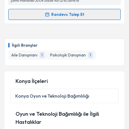
Şamlı Mahallesi 3004 Sokak No:12/B Daire:16
Randevu Talep Et
Randevu Takvimi Talebi
Psk. Selahaddin Uğur Işık
için randevu takvimi talebi
oluşturun. Size bu uzmandan randevu almanız için bir
İlgili Branşlar
takvim hazırlandığında e-posta ile bilgilendireceğiz.
Aile Danışmanı
Psikolojik Danışman
1
1
E-posta Adresiniz
Konya İlçeleri
Kişisel verilerimin işlenmesine ilişkin
Aydınlatma
Metni
'ni okudum ve kişisel verilerimin belirtilen
Konya
Oyun ve Teknoloji Bağımlılığı
kapsamda işlenmesini kabul ediyorum.
Oyun ve Teknoloji Bağımlılığı ile İlgili
Takvim Talebini Gönder
Hastalıklar