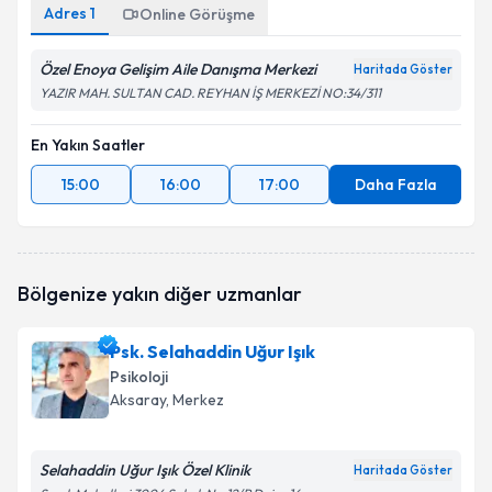
Adres
1
Online Görüşme
Özel Enoya Gelişim Aile Danışma Merkezi
Haritada Göster
YAZIR MAH. SULTAN CAD. REYHAN İŞ MERKEZİ NO:34/311
En Yakın Saatler
15:00
16:00
17:00
Daha Fazla
Bölgenize yakın diğer uzmanlar
Psk. Selahaddin Uğur Işık
Psikoloji
Aksaray
, Merkez
Selahaddin Uğur Işık Özel Klinik
Haritada Göster