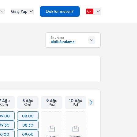
Giriş Yap
Doktor musun?
Sıralama
Akıllı Sıralama
7 Ağu
8 Ağu
9 Ağu
10 Ağu
Cum
Cmt
Paz
Pzt
09:00
08:00
09:30
08:30
10:00
09:00
Takvim
Takvim