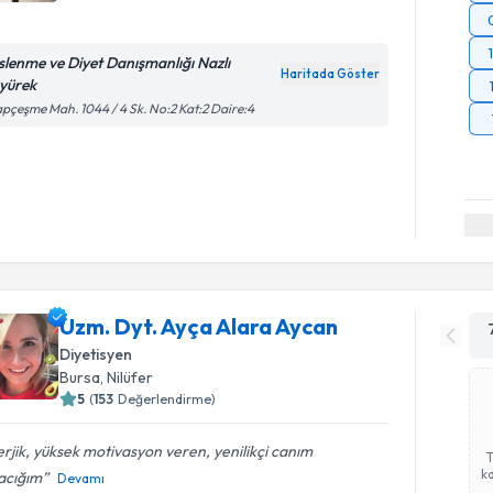
slenme ve Diyet Danışmanlığı Nazlı
Haritada Göster
yürek
pçeşme Mah. 1044 / 4 Sk. No:2 Kat:2 Daire:4
Uzm. Dyt. Ayça Alara Aycan
Diyetisyen
Bursa
,
Nilüfer
5
(
153
Değerlendirme)
rjik, yüksek motivasyon veren, yenilikçi canım
ka
acığım
Devamı