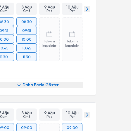
7 Ağu
8 Ağu
9 Ağu
10 Ağu
Cum
Cmt
Paz
Pzt
08:30
08:30
09:15
09:15
10:00
10:00
Takvim
Takvim
kapalıdır
kapalıdır
10:45
10:45
11:30
11:30
Daha Fazla Göster
7 Ağu
8 Ağu
9 Ağu
10 Ağu
Cum
Cmt
Paz
Pzt
09:00
09:00
09:00