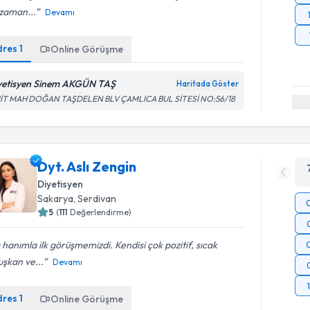
zaman...
Devamı
dres
1
Online Görüşme
yetisyen Sinem AKGÜN TAŞ
Haritada Göster
İT MAH DOĞAN TAŞDELEN BLV ÇAMLICA BUL SİTESİ NO:56/18
Dyt. Aslı Zengin
Diyetisyen
Sakarya
,
Serdivan
5
(
111
Değerlendirme)
ı hanımla ilk görüşmemizdi. Kendisi çok pozitif, sıcak
şkan ve...
Devamı
dres
1
Online Görüşme