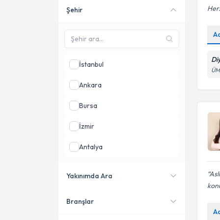
Her
Şehir
Online danışmanlık sunan
uzmanları göster
A
Di
İstanbul
ÜM
Ankara
Bursa
İzmir
Antalya
Adana
Asl
Yakınımda Ara
konu
Konya
Branşlar
Konumuma yakın uzmanları
A
göster