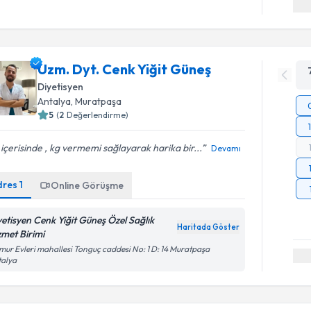
Uzm. Dyt. Cenk Yiğit Güneş
Diyetisyen
Antalya
,
Muratpaşa
5
(
2
Değerlendirme)
içerisinde , kg vermemi sağlayarak harika bir...
Devamı
dres
1
Online Görüşme
yetisyen Cenk Yiğit Güneş Özel Sağlık
Haritada Göster
zmet Birimi
ur Evleri mahallesi Tonguç caddesi No: 1 D: 14 Muratpaşa
talya