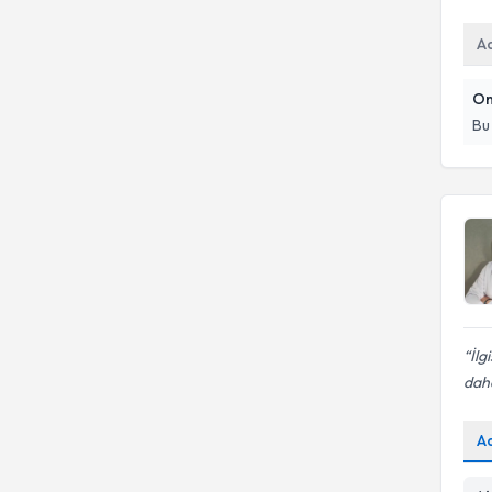
A
On
Bu
İlg
daha
A