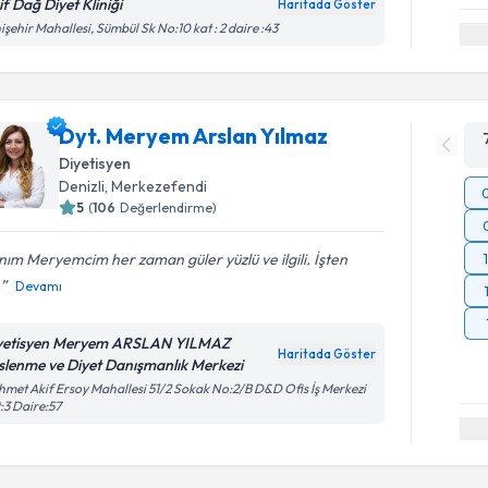
if Dağ Diyet Kliniği
Haritada Göster
işehir Mahallesi, Sümbül Sk No:10 kat : 2 daire :43
Dyt. Meryem Arslan Yılmaz
Diyetisyen
Denizli
,
Merkezefendi
5
(
106
Değerlendirme)
ım Meryemcim her zaman güler yüzlü ve ilgili. İşten
.
Devamı
yetisyen Meryem ARSLAN YILMAZ
Haritada Göster
slenme ve Diyet Danışmanlık Merkezi
met Akif Ersoy Mahallesi 51/2 Sokak No:2/B D&D Ofis İş Merkezi
:3 Daire:57