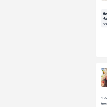
Be
Ak
Ara
Ene
hoc