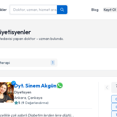
ikler
Blog
Kayıt Ol
iyetisyenler
tedavisi yapan doktor - uzman bulundu.
terapi
1
Dyt. Sinem Akgün
Diyetisyen
Ankara
,
Çankaya
5
(
9
Değerlendirme)
elikle çok sabırlı Diabetim lerden lere düştü. .