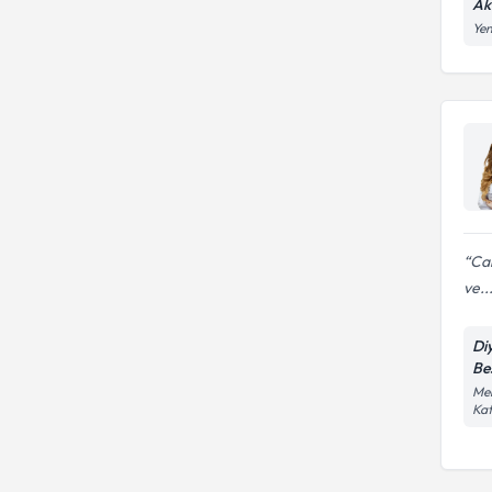
Ak
Yen
Can
ve..
Di
Be
Meh
Kat