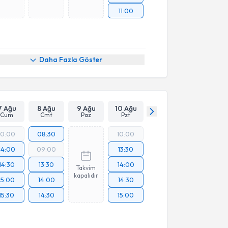
11:00
Daha Fazla Göster
7 Ağu
8 Ağu
9 Ağu
10 Ağu
Cum
Cmt
Paz
Pzt
10:00
08:30
10:00
14:00
09:00
13:30
14:30
13:30
14:00
Takvim
kapalıdır
15:00
14:00
14:30
15:30
14:30
15:00