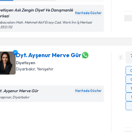
yetisyen Aslı Zengin Diyet Ve Danışmanlık
Haritada Göster
rkezi
bacıalanı Mah. Mehmet Akif Ersoy Cad. Work İnn İş Merkezi
33 D:112
Dyt. Ayşenur Merve Gür
Diyetisyen
Diyarbakır
,
Yenişehir
t. Ayşenur Merve Gür
Haritada Göster
apınar, Diyarbakır