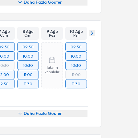
Daha Fazla Göster
7 Ağu
8 Ağu
9 Ağu
10 Ağu
Cum
Cmt
Paz
Pzt
09:30
09:30
09:30
10:00
10:00
10:00
10:30
10:30
10:30
Takvim
kapalıdır
12:00
11:00
11:00
12:30
11:30
11:30
Daha Fazla Göster