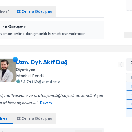
Online Görüşme
dres
1
line Görüşme
 uzman online danışmanlık hizmeti sunmaktadır.
Uzm. Dyt. Akif Dağ
Diyetisyen
İstanbul
,
Pendik
4.9
(
145
Değerlendirme)
isi, motivasyonu ve profesyonelliği sayesinde kendimi çok
 iyi hissediyorum....
Devamı
dres
1
Online Görüşme