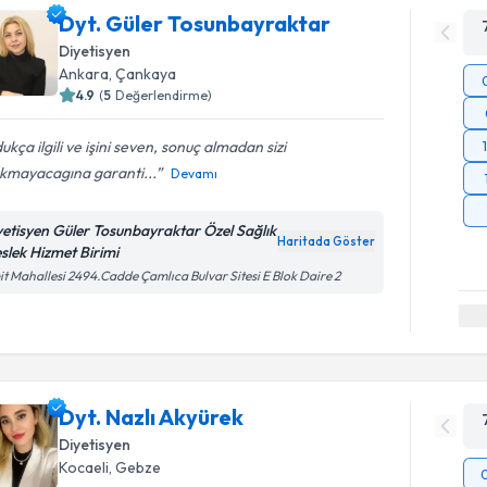
Dyt. Güler Tosunbayraktar
Diyetisyen
Ankara
,
Çankaya
4.9
(
5
Değerlendirme)
ukça ilgili ve işini seven, sonuç almadan sizi
akmayacagına garanti...
Devamı
yetisyen Güler Tosunbayraktar Özel Sağlık
Haritada Göster
slek Hizmet Birimi
t Mahallesi 2494.Cadde Çamlıca Bulvar Sitesi E Blok Daire 2
Dyt. Nazlı Akyürek
Diyetisyen
Kocaeli
,
Gebze