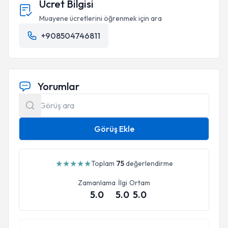
Ücret Bilgisi
Muayene ücretlerini öğrenmek için ara
+908504746811
Yorumlar
Görüş Ekle
★
★
★
★
★
Toplam
75
değerlendirme
Zamanlama
İlgi
Ortam
5.0
5.0
5.0