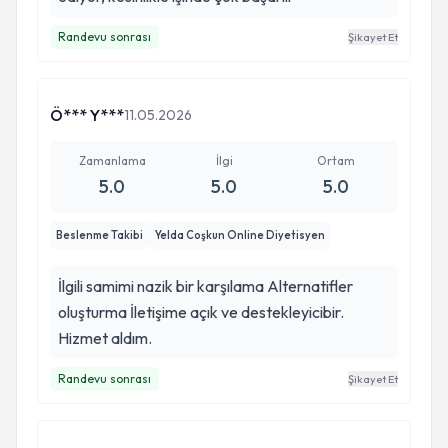
Randevu sonrası
Şikayet Et
Ö*** Y***
11.05.2026
Zamanlama
İlgi
Ortam
5.0
5.0
5.0
Beslenme Takibi
Yelda Coşkun Online Diyetisyen
İlgili samimi nazik bir karşılama Alternatifler
oluşturma İletişime açık ve destekleyicibir.
Hizmet aldım.
Randevu sonrası
Şikayet Et