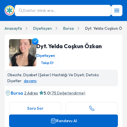
Doktor, klinik ara...
Anasayfa
Diyetisyen
Bursa
Dyt. Yelda Coşkun Özk
Dyt. Yelda Coşkun Özkan
Diyetisyen
Takip Et
Dyt. Yelda Coşkun Özkan Profil Fotoğrafı
Obezite, Diyabet (Şeker) Hastalığı Ve Diyeti, Detoks
Diyetler
devamı
Bursa
5.0
2 Adres
(
75
Değerlendirme)
Soru Sor
Randevu Al