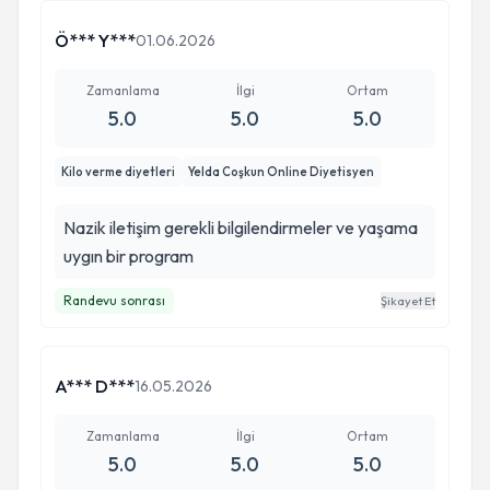
Ö*** Y***
01.06.2026
Zamanlama
İlgi
Ortam
5.0
5.0
5.0
Kilo verme diyetleri
Yelda Coşkun Online Diyetisyen
Nazik iletişim gerekli bilgilendirmeler ve yaşama
uygın bir program
Randevu sonrası
Şikayet Et
A*** D***
16.05.2026
Zamanlama
İlgi
Ortam
5.0
5.0
5.0