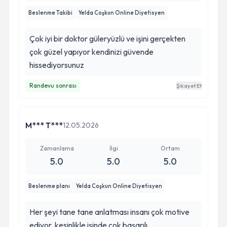
Beslenme Takibi
Yelda Coşkun Online Diyetisyen
Çok iyi bir doktor güleryüzlü ve işini gerçekten
çok güzel yapıyor kendinizi güvende
hissediyorsunuz
Randevu sonrası
Şikayet Et
M*** T***
12.05.2026
Zamanlama
İlgi
Ortam
5.0
5.0
5.0
Beslenme planı
Yelda Coşkun Online Diyetisyen
Her şeyi tane tane anlatması insanı çok motive
ediyor, kesinlikle işinde çok başarılı