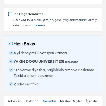
Son Değerlendirme
4-5 ayda 15 kilo almıştım, bölgesel yağlanlamalarım arttı y
elda hanımın...
devamı
Hızlı Bakış
4
yıl deneyimli Diyetisyen Uzmanı
YAKIN DOGU UNIVERSITESI
mezunu
Kilo verme diyetleri, Sağlıklı kilo alma ve Beslenme
Takibi alanlarında uzman
2
adet sertifika
Adresler
Hakkında
Yorumlar
Mesleki Bilgiler
İçerikler