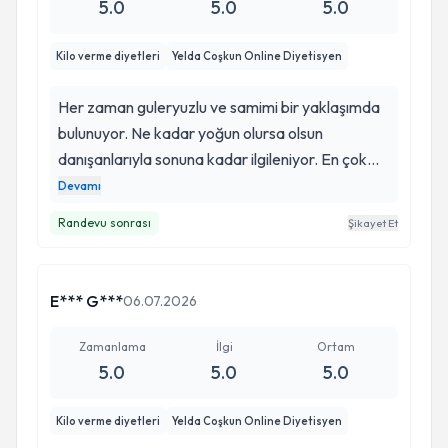
biraz daha disipline ihtiyac duydugum icin
5.0
5.0
5.0
hedeflediğimiz kiloya kadar kontrollere devam
edicem muhtemelen
Kilo verme diyetleri
Yelda Coşkun Online Diyetisyen
Her zaman guleryuzlu ve samimi bir yaklaşımda
bulunuyor. Ne kadar yoğun olursa olsun
danışanlarıyla sonuna kadar ilgileniyor. En çok
altını çizmek istediğim nokta kolay ulaşılabilir
Devamı
besinler önermesi ve dolayısıyla uygulanabilir
Randevu sonrası
Şikayet Et
programlar oluşturmasi. Üstelik standart listeler
değil de kişiye özel haftalık listeler hazırlaması
ulaşılmak istenen hedefe daha çabuk ve kolay
E*** G***
06.07.2026
varilmasini sağlıyor.
Zamanlama
İlgi
Ortam
5.0
5.0
5.0
Kilo verme diyetleri
Yelda Coşkun Online Diyetisyen