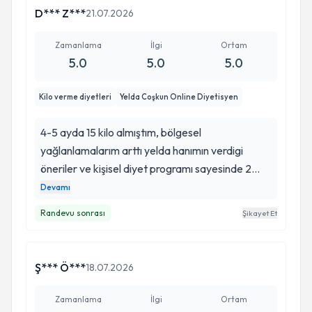
D*** Z***
21.07.2026
Zamanlama
İlgi
Ortam
5.0
5.0
5.0
Kilo verme diyetleri
Yelda Coşkun Online Diyetisyen
4-5 ayda 15 kilo almıştım, bölgesel
yağlanlamalarım arttı yelda hanımın verdigi
öneriler ve kişisel diyet programı sayesinde 2
haftada neredeyse 3 kilo verdim 2 cm bel
Devamı
incelmem oldu, ayrıca ilk görüsmede ve sonraki
Randevu sonrası
Şikayet Et
görüsmelerde öncesi sonrası olarak detaylı
anlatımlarından memnunum, protein ne kadar
artmış, yağ oranım en cok nerelerde azalmış, su
Ş*** Ö***
18.07.2026
kaybım var mı vs gibi, ayrıca verdiği diyet listesini
kontrolleriniz bitse bile uygulayabiliyorsunuz, ben
Zamanlama
İlgi
Ortam