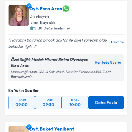
Dyt. Esra Aran
Diyetisyen
İzmir
, Bayraklı
5
(
10
Değerlendirme)
Hayatım boyunca bircok doktor ile diyet sürecim oldu
Devamı
bukadar ilgili...
Özel Sağlık Meslek Hizmet Birimi Diyetisyen
Haritada Göster
Esra Aran
Mansuroğlu Mah. 288-4 Sok. No:9-1 Avcılar Exclusive A164. 7. Kat
Bayraklı İzmir
En Yakın Saatler
11 Ağu
11 Ağu
11 Ağu
Daha Fazla
09:00
09:30
10:00
Dyt. Buket Yenikent