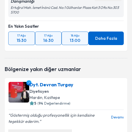
Danışmanlığı
Ertuğrul Mah. İsmet İnönü Cad. No:1 Gülhanlar Plaza Kat:3 Ofis No:303
5700
En Yakın Saatler
17 Ağu
17 Ağu
18 Ağu
Daha Fazla
15:30
16:30
13:00
Bölgenize yakın diğer uzmanlar
Dyt. Devran Turgay
Diyetisyen
Mardin
, Kızıltepe
5
(
94
Değerlendirme)
Göstermiş olduğu profesyonellik için kendisine
Devamı
teşekkür ederim.