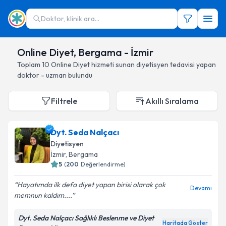
Doktor, klinik ara...
Online Diyet, Bergama - İzmir
Toplam
10
Online Diyet hizmeti sunan diyetisyen
tedavisi yapan
doktor - uzman bulundu
Filtrele
Akıllı Sıralama
Dyt. Seda Nalçacı
Diyetisyen
İzmir
, Bergama
5
(
200
Değerlendirme)
Hayatımda ilk defa diyet yapan birisi olarak çok
Devamı
memnun kaldım....
Dyt. Seda Nalçacı Sağlıklı Beslenme ve Diyet
Haritada Göster