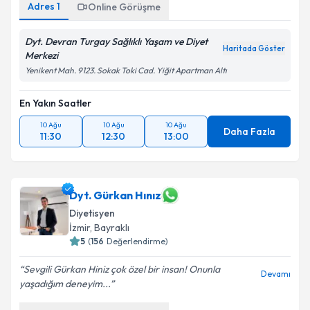
Adres
1
Online Görüşme
Dyt. Devran Turgay Sağlıklı Yaşam ve Diyet
Haritada Göster
Merkezi
Yenikent Mah. 9123. Sokak Toki Cad. Yiğit Apartman Altı
En Yakın Saatler
10 Ağu
10 Ağu
10 Ağu
Daha Fazla
11:30
12:30
13:00
Dyt. Gürkan Hınız
Diyetisyen
İzmir
, Bayraklı
5
(
156
Değerlendirme)
Sevgili Gürkan Hiniz çok özel bir insan! Onunla
Devamı
yaşadığım deneyim...