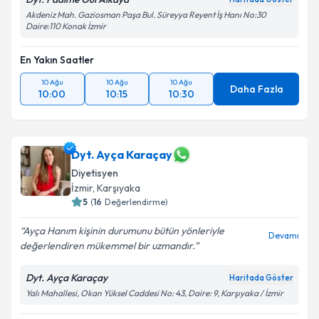
Akdeniz Mah. Gaziosman Paşa Bul. Süreyya Reyent İş Hanı No:30
Daire:110 Konak İzmir
En Yakın Saatler
10 Ağu
10 Ağu
10 Ağu
Daha Fazla
10:00
10:15
10:30
Dyt. Ayça Karaçay
Diyetisyen
İzmir
, Karşıyaka
5
(
16
Değerlendirme)
Ayça Hanım kişinin durumunu bütün yönleriyle
Devamı
değerlendiren mükemmel bir uzmandır.
Dyt. Ayça Karaçay
Haritada Göster
Yalı Mahallesi, Okan Yüksel Caddesi No: 43, Daire: 9, Karşıyaka / İzmir