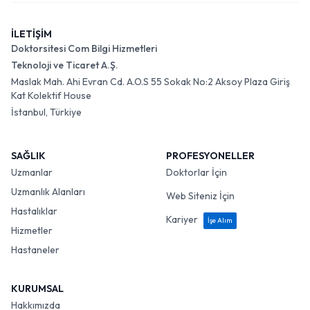
İLETİŞİM
Doktorsitesi Com Bilgi Hizmetleri
Teknoloji ve Ticaret A.Ş.
Maslak Mah. Ahi Evran Cd. A.O.S 55 Sokak No:2 Aksoy Plaza Giriş
Kat Kolektif House
İstanbul, Türkiye
SAĞLIK
PROFESYONELLER
Uzmanlar
Doktorlar İçin
Uzmanlık Alanları
Web Siteniz İçin
Hastalıklar
Kariyer
İşe Alım
Hizmetler
Hastaneler
KURUMSAL
Hakkımızda