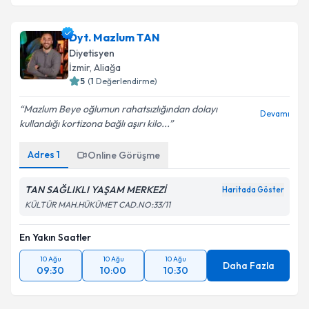
Dyt. Mazlum TAN
Diyetisyen
İzmir
, Aliağa
5
(
1
Değerlendirme)
Mazlum Beye oğlumun rahatsızlığından dolayı
Devamı
kullandığı kortizona bağlı aşırı kilo...
Adres
1
Online Görüşme
TAN SAĞLIKLI YAŞAM MERKEZİ
Haritada Göster
KÜLTÜR MAH.HÜKÜMET CAD.NO:33/11
En Yakın Saatler
10 Ağu
10 Ağu
10 Ağu
Daha Fazla
09:30
10:00
10:30