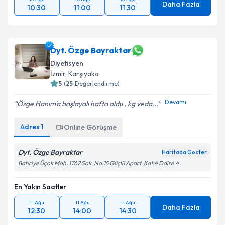
Daha Fazla
10:30
11:00
11:30
Dyt. Özge Bayraktar
Diyetisyen
İzmir
, Karşıyaka
5
(
25
Değerlendirme)
Devamı
Özge Hanım'a başlayalı hafta oldu , kg veda...
Adres
1
Online Görüşme
Dyt. Özge Bayraktar
Haritada Göster
Bahriye Üçok Mah. 1762 Sok. No:15 Güçlü Apart. Kat:4 Daire:4
En Yakın Saatler
11 Ağu
11 Ağu
11 Ağu
Daha Fazla
12:30
14:00
14:30