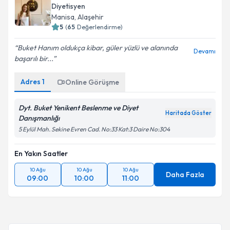
Diyetisyen
Manisa
, Alaşehir
5
(
65
Değerlendirme)
Buket Hanım oldukça kibar, güler yüzlü ve alanında
Devamı
başarılı bir...
Adres
1
Online Görüşme
Dyt. Buket Yenikent Beslenme ve Diyet
Haritada Göster
Danışmanlığı
5 Eylül Mah. Sekine Evren Cad. No:33 Kat:3 Daire No:304
En Yakın Saatler
10 Ağu
10 Ağu
10 Ağu
Daha Fazla
09:00
10:00
11:00