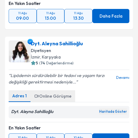
En Yakın Saatler
11 Ağu
11 Ağu
11 Ağu
Daha Fazla
09:00
13:00
13:30
Dyt. Aleyna Sahillioğlu
Diyetisyen
İzmir
, Karşıyaka
5
(
74
Değerlendirme)
Lipödemin sürdürülebilir bir tedavi ve yaşam tarzı
Devamı
değişikliği gerektirmesi nedeniyle...
Adres
1
Online Görüşme
Dyt. Aleyna Sahillioğlu
Haritada Göster
En Yakın Saatler
10 Ağu
10 Ağu
10 Ağu