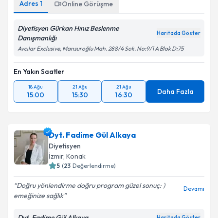
Adres
1
Online Görüşme
Diyetisyen Gürkan Hınız Beslenme
Haritada Göster
Danışmanlığı
Avcılar Exclusive, Mansuroğlu Mah. 288/4 Sok. No:9/1 A Blok D:75
En Yakın Saatler
18 Ağu
21 Ağu
21 Ağu
Daha Fazla
15:00
15:30
16:30
Dyt. Fadime Gül Alkaya
Diyetisyen
İzmir
, Konak
5
(
23
Değerlendirme)
Doğru yönlendirme doğru program güzel sonuç: )
Devamı
emeğinize sağlık
Dyt. Fadime Gül Alkaya
Haritada Göster