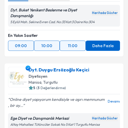
Dyt. Buket Yenikent Beslenme ve Diyet
Haritada Göster
Danışmanlığı
5 Eylül Mah. Sekine Evren Cad. No:33 Kat:3 Daire No:304
En Yakın Saatler
09:00
10:00
11:00
Daha Fazla
Dyt. Duygu Ersözoğlu Keçici
Diyetisyen
Manisa
, Turgutlu
5
(
3
Değerlendirme)
Online diyet yapıyorum kendisiyle ve aşırı memnunum
Devamı
, bir ay...
Ege Diyet ve Danışmanlık Merkezi
Haritada Göster
Altay Mahallesi Tütüncüler Sokak No 5 Kat 1 Turgutlu Manisa