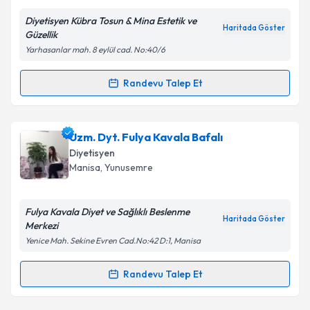
E-posta Adresiniz
Diyetisyen Kübra Tosun & Mina Estetik ve
Haritada Göster
Güzellik
Yarhasanlar mah. 8 eylül cad. No:40/6
Kişisel verilerimin işlenmesine ilişkin
Aydınlatma
Metni
'ni okudum ve kişisel verilerimin belirtilen
Randevu Talep Et
Randevu Takvimi Talebi
kapsamda işlenmesini kabul ediyorum.
Dyt. Kübra Tosun
için randevu takvimi talebi
Uzm. Dyt. Fulya Kavala Bafalı
Takvim Talebini Gönder
oluşturun. Size bu uzmandan randevu almanız için bir
Diyetisyen
takvim hazırlandığında e-posta ile bilgilendireceğiz.
Manisa
, Yunusemre
E-posta Adresiniz
Fulya Kavala Diyet ve Sağlıklı Beslenme
Haritada Göster
Merkezi
Yenice Mah. Sekine Evren Cad.No:42 D:1, Manisa
Kişisel verilerimin işlenmesine ilişkin
Aydınlatma
Metni
'ni okudum ve kişisel verilerimin belirtilen
Randevu Talep Et
Randevu Takvimi Talebi
kapsamda işlenmesini kabul ediyorum.