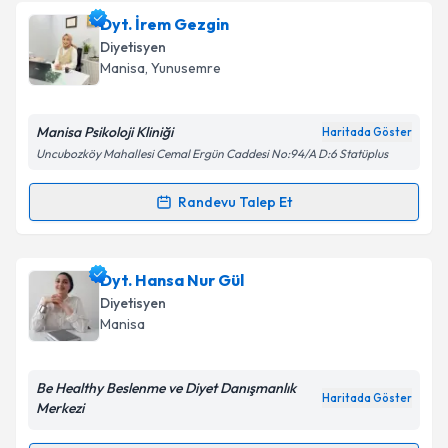
Takvim Talebini Gönder
Uzm. Dyt. Zeliha Türkmentepe
için randevu takvimi
Dyt. İrem Gezgin
talebi oluşturun. Size bu uzmandan randevu almanız
Diyetisyen
için bir takvim hazırlandığında e-posta ile
Manisa
, Yunusemre
bilgilendireceğiz.
E-posta Adresiniz
Manisa Psikoloji Kliniği
Haritada Göster
Uncubozköy Mahallesi Cemal Ergün Caddesi No:94/A D:6 Statüplus
Randevu Talep Et
Randevu Takvimi Talebi
Kişisel verilerimin işlenmesine ilişkin
Aydınlatma
Metni
'ni okudum ve kişisel verilerimin belirtilen
kapsamda işlenmesini kabul ediyorum.
Dyt. İrem Gezgin
için randevu takvimi talebi
Dyt. Hansa Nur Gül
oluşturun. Size bu uzmandan randevu almanız için bir
Diyetisyen
takvim hazırlandığında e-posta ile bilgilendireceğiz.
Takvim Talebini Gönder
Manisa
E-posta Adresiniz
Be Healthy Beslenme ve Diyet Danışmanlık
Haritada Göster
Merkezi