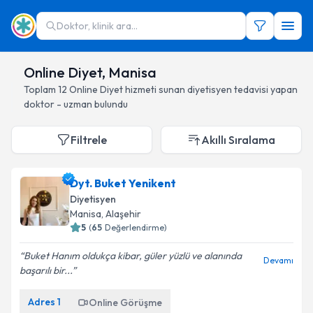
Doktor, klinik ara...
Online Diyet, Manisa
Toplam
12
Online Diyet hizmeti sunan diyetisyen
tedavisi yapan
doktor - uzman bulundu
Filtrele
Akıllı Sıralama
Dyt. Buket Yenikent
Diyetisyen
Manisa
, Alaşehir
5
(
65
Değerlendirme)
Buket Hanım oldukça kibar, güler yüzlü ve alanında
Devamı
başarılı bir...
Adres
1
Online Görüşme