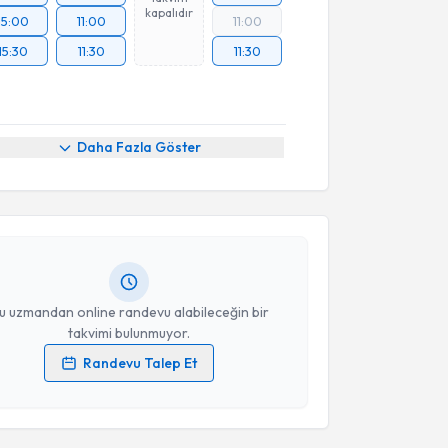
kapalıdır
15:00
11:00
11:00
15:30
11:30
11:30
akvimi Talebi
Daha Fazla Göster
an Öztürk
için randevu takvimi talebi oluşturun. Size
 randevu almanız için bir takvim hazırlandığında e-
lgilendireceğiz.
resiniz
u uzmandan online randevu alabileceğin bir
takvimi bulunmuyor.
Randevu Talep Et
 verilerimin işlenmesine ilişkin
Aydınlatma Metni
'ni
 ve kişisel verilerimin belirtilen kapsamda
esini kabul ediyorum.