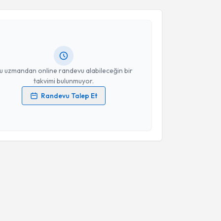
ysa Onat
için randevu takvimi talebi oluşturun. Size
 randevu almanız için bir takvim hazırlandığında e-
lgilendireceğiz.
resiniz
u uzmandan online randevu alabileceğin bir
takvimi bulunmuyor.
Randevu Talep Et
 verilerimin işlenmesine ilişkin
Aydınlatma Metni
'ni
 ve kişisel verilerimin belirtilen kapsamda
esini kabul ediyorum.
Takvim Talebini Gönder