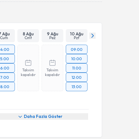
Takvim Talebini Gönder
7 Ağu
8 Ağu
9 Ağu
10 Ağu
Cum
Cmt
Paz
Pzt
14:00
09:00
15:00
10:00
16:00
11:00
Takvim
Takvim
kapalıdır
kapalıdır
17:00
12:00
18:00
13:00
Daha Fazla Göster
akvimi Talebi