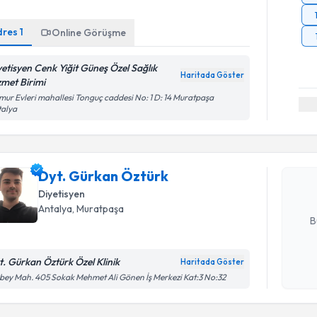
dres
1
Online Görüşme
yetisyen Cenk Yiğit Güneş Özel Sağlık
Haritada Göster
zmet Birimi
Randevu T
ur Evleri mahallesi Tonguç caddesi No: 1 D: 14 Muratpaşa
talya
Dyt. Gürk
bu uzmandan
Dyt. Gürkan Öztürk
posta ile bi
Diyetisyen
E-posta Ad
Antalya
, Muratpaşa
B
t. Gürkan Öztürk Özel Klinik
Haritada Göster
Kişisel
bey Mah. 405 Sokak Mehmet Ali Gönen İş Merkezi Kat:3 No:32
okudum
işlenm