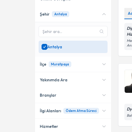
A
Şehir
Antalya
Online danışmanlık sunan
uzmanları göster
Di
Sadece
Antalya
bölgesinde
Hi
uzman ara
Mem
An
Antalya
İlçe
Muratpaşa
Yakınımda Ara
Branşlar
Konumuma yakın uzmanları
Muratpaşa
göster
Dy
Finike
İlgi Alanları
Ödem Atma Süreci
Bal
Kemer
Hizmetler
Diyetisyen