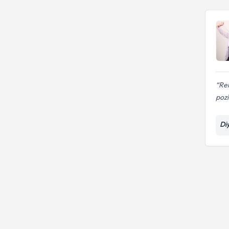
Böbrek hastalıklarında
beslenme
Ren
pozi
Di