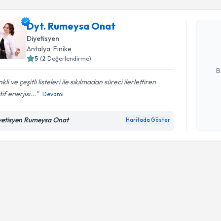
Dyt. Rume
Dyt. Rumeysa Onat
bu uzmandan
posta ile bi
Diyetisyen
Antalya
, Finike
E-posta Ad
5
(
2
Değerlendirme)
B
kli ve çeşitli listeleri ile sıkılmadan süreci ilerlettiren
tif enerjisi...
Devamı
Kişisel
okudum
yetisyen Rumeysa Onat
Haritada Göster
işlenm