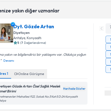
enize yakın diğer uzmanlar
Dyt. Gözde Artan
Diyetisyen
Antalya
, Konyaaltı
5
(
7
Değerlendirme)
a yakın ve bilgilendirici bir yaklaşımı var. Oldukça yoğun
.
Devamı
dres
1
Online Görüşme
yetisyen Gözde Artan Özel Sağlık Meslek
Haritada Göster
zmet Birimi
etmenevleri Mahallesi 922. Sokak No:3 Kat:5 D:24 Konyaaltı
talya
Randevu T