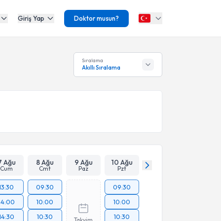
Giriş Yap
Doktor musun?
Sıralama
Akıllı Sıralama
7 Ağu
8 Ağu
9 Ağu
10 Ağu
Cum
Cmt
Paz
Pzt
13:30
09:30
09:30
14:00
10:00
10:00
14:30
10:30
10:30
Takvim