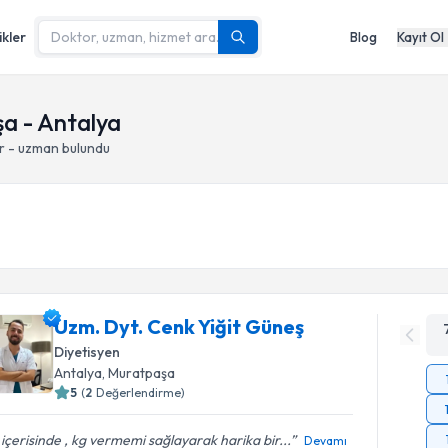
ikler
Blog
Kayıt Ol
a - Antalya
r - uzman bulundu
Uzm. Dyt. Cenk Yiğit Güneş
Diyetisyen
Antalya
, Muratpaşa
5
(
2
Değerlendirme)
içerisinde , kg vermemi sağlayarak harika bir...
Devamı