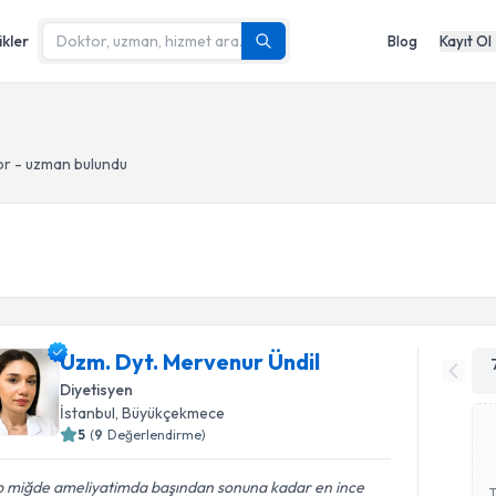
ikler
Blog
Kayıt Ol
or - uzman bulundu
Uzm. Dyt. Mervenur Ündil
Diyetisyen
İstanbul
, Büyükçekmece
5
(
9
Değerlendirme)
p miğde ameliyatimda başından sonuna kadar en ince