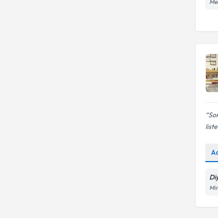
Döneminde Beslenme
Meh
Üniversitesi
Hamilelik döneminde beslenme
KARAMANOĞLU MEHMETBEY
danışmanlığı
ÜNİVERSİTESİ
YILDIZ TEKNİK ÜNİVERSİTESİ
Sor
liste
A
Di
Mim