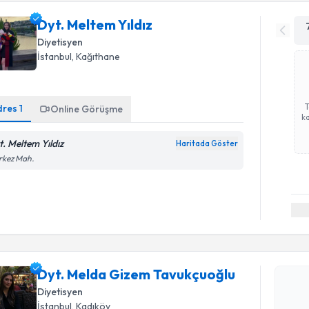
Dyt. Meltem Yıldız
Diyetisyen
İstanbul
, Kağıthane
dres
1
Online Görüşme
ka
t. Meltem Yıldız
Haritada Göster
rkez Mah.
Randevu T
Dyt. Meld
oluşturun. 
Dyt. Melda Gizem Tavukçuoğlu
hazırlandığ
Diyetisyen
E-posta Ad
İstanbul
, Kadıköy