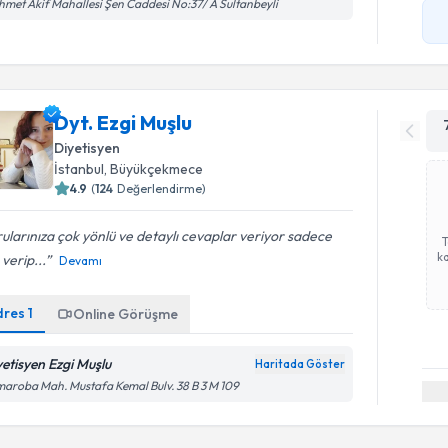
met Akif Mahallesi Şen Caddesi No:37/ A Sultanbeyli
Dyt. Ezgi Muşlu
Diyetisyen
İstanbul
, Büyükçekmece
4.9
(
124
Değerlendirme)
ularınıza çok yönlü ve detaylı cevaplar veriyor sadece
ka
 verip...
Devamı
dres
1
Online Görüşme
yetisyen Ezgi Muşlu
Haritada Göster
aroba Mah. Mustafa Kemal Bulv. 38 B 3 M 109