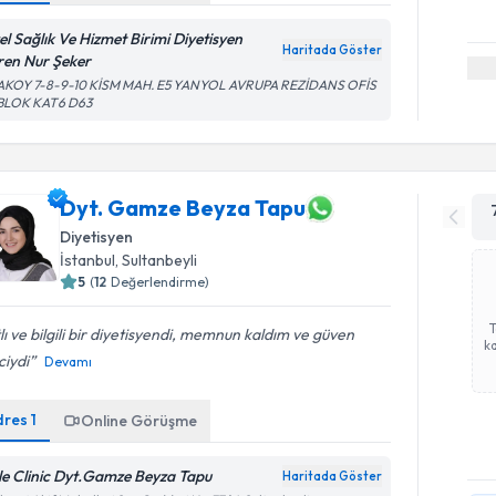
el Sağlık Ve Hizmet Birimi Diyetisyen
Haritada Göster
ren Nur Şeker
AKOY 7-8-9-10 KİSM MAH. E5 YANYOL AVRUPA REZİDANS OFİS
 BLOK KAT6 D63
Dyt. Gamze Beyza Tapu
Diyetisyen
İstanbul
, Sultanbeyli
5
(
12
Değerlendirme)
lı ve bilgili bir diyetisyendi, memnun kaldım ve güven
ka
ciydi
Devamı
dres
1
Online Görüşme
le Clinic Dyt.Gamze Beyza Tapu
Haritada Göster