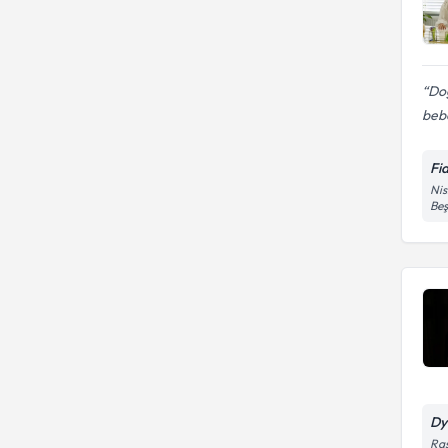
Do
bebe
Fi
Nis
Beş
Dy
Ras