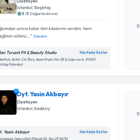
Diyetisyen
hazırlandığ
İstanbul
, Beşiktaş
5
(
5
Değerlendirme)
E-posta Ad
B
ğumdan sonra kalan tüm kilolarımı verdim. hem
ğimin sütünü...
Devamı
Kişisel
dan Turanlı Fit & Beauty Studio
Haritada Göster
okudum
Randevu T
betiye, Aytar Cd. Burç Apartmanı No:36 İç kapı no:4, 34340
işlenm
iktaş/İstanbul
Dyt. Yasin
uzmandan ra
Dyt. Yasin Akbayır
posta ile bi
Diyetisyen
E-posta Ad
İstanbul
, Kadıköy
B
t. Yasin Akbayır
Haritada Göster
Kişisel
impaşa, Hayrullah Efendi Sk. No:23 34716