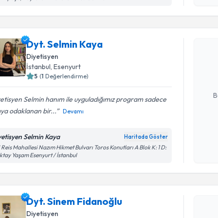
okudum
Randevu T
işlenm
Dyt. Selmin Kaya
Dyt. Selm
uzmandan ra
Diyetisyen
posta ile bi
İstanbul
, Esenyurt
5
(
1
Değerlendirme)
E-posta Ad
B
etisyen Selmin hanım ile uyguladığımız program sadece
ıya odaklanan bir...
Devamı
Kişisel
yetisyen Selmin Kaya
Haritada Göster
okudum
i Reis Mahallesi Nazım Hikmet Bulvarı Toros Konutları A Blok K: 1 D:
işlenm
ktay Yaşam Esenyurt / İstanbul
Randevu T
Dyt. Sine
Dyt. Sinem Fidanoğlu
Size bu uzm
hazırlandığ
Diyetisyen