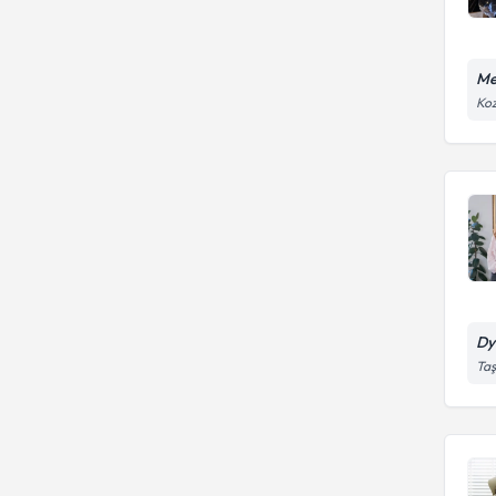
Me
Koz
Dy
Taş