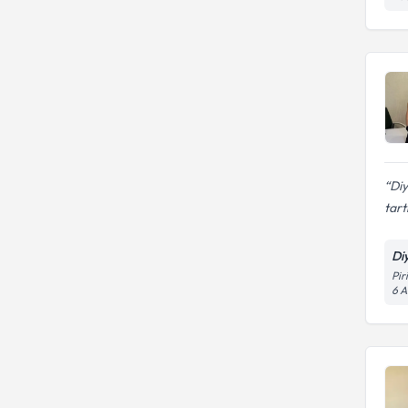
Diy
tart
Di
Pir
6 A