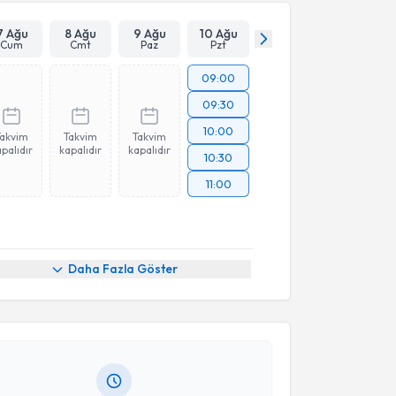
7 Ağu
8 Ağu
9 Ağu
10 Ağu
Cum
Cmt
Paz
Pzt
09:00
09:30
10:00
Takvim
Takvim
Takvim
palıdır
kapalıdır
kapalıdır
10:30
11:00
akvimi Talebi
Daha Fazla Göster
a Gizem Tavukçuoğlu
için randevu takvimi talebi
Size bu uzmandan randevu almanız için bir takvim
ında e-posta ile bilgilendireceğiz.
resiniz