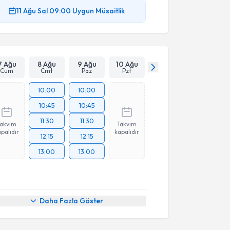
11 Ağu
Sal
09:00
Uygun Müsaitlik
7 Ağu
8 Ağu
9 Ağu
10 Ağu
Cum
Cmt
Paz
Pzt
10:00
10:00
10:45
10:45
11:30
11:30
Takvim
Takvim
palıdır
kapalıdır
12:15
12:15
13:00
13:00
Daha Fazla Göster