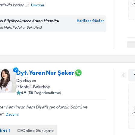
ka
ntisida kadar...
Devamı
el Büyükçekmece Kolan Hospital
Haritada Göster
ih Mah. Fedakar Sok. No:3
Dyt. Yaren Nur Şeker
Diyetisyen
İstanbul
, Bakırköy
4.9
(
38
Değerlendirme)
er hem insan hem Diyetisyen olarak. Sabırlı ve
ka
li
Devamı
dres
1
Online Görüşme