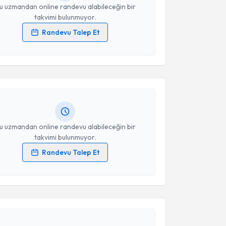
u uzmandan online randevu alabileceğin bir
takvimi bulunmuyor.
Randevu Talep Et
akvimi Talebi
 verilerimin işlenmesine ilişkin
Aydınlatma Metni
'ni
 ve kişisel verilerimin belirtilen kapsamda
esini kabul ediyorum.
 İzel Gözübek
için randevu takvimi talebi oluşturun.
andan randevu almanız için bir takvim
ında e-posta ile bilgilendireceğiz.
Takvim Talebini Gönder
resiniz
u uzmandan online randevu alabileceğin bir
takvimi bulunmuyor.
Randevu Talep Et
 verilerimin işlenmesine ilişkin
Aydınlatma Metni
'ni
 ve kişisel verilerimin belirtilen kapsamda
akvimi Talebi
esini kabul ediyorum.
Takvim Talebini Gönder
Fidan Turanlı
için randevu takvimi talebi oluşturun.
andan randevu almanız için bir takvim