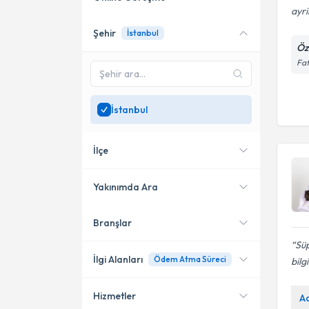
ayri
Şehir
İstanbul
Online danışmanlık sunan
Öz
uzmanları göster
Fat
Sadece
İstanbul
bölgesinde
uzman ara
İstanbul
İlçe
Yakınımda Ara
Branşlar
Konumuma yakın uzmanları
Bakırköy
göster
Süp
Büyükçekmece
İlgi Alanları
Ödem Atma Süreci
bilgi
Kadıköy
Hizmetler
A
Diyetisyen