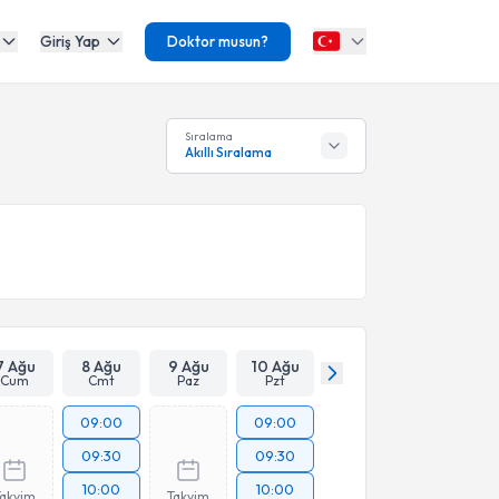
Giriş Yap
Doktor musun?
Sıralama
Akıllı Sıralama
7 Ağu
8 Ağu
9 Ağu
10 Ağu
Cum
Cmt
Paz
Pzt
09:00
09:00
09:30
09:30
10:00
10:00
Takvim
Takvim