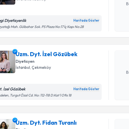
B
gi Diyetisyenlik
Haritada Göster
Randevu T
Kişisel
yatağı Mah. Gülbahar Sok. PS Plaza No:17 İç Kapı No:28
okudum
işlenm
Uzm. Dyt.
Size bu uzm
Uzm. Dyt. İzel Gözübek
hazırlandığ
Diyetisyen
E-posta Ad
İstanbul
, Çekmeköy
B
t. İzel Gözübek
Haritada Göster
Kişisel
delen, Turgut Özal Cd. No: 112-118 D:Kat 1 Ofis 18
okudum
Randevu T
işlenm
Uzm. Dyt. Fidan Turanlı
Uzm. Dyt. 
Size bu uzm