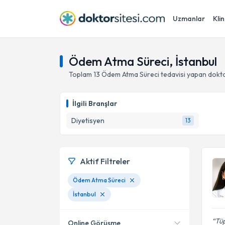
Uzmanlar
Klin
Ödem Atma Süreci, İstanbul
Toplam
13
Ödem Atma Süreci
tedavisi yapan dokt
İlgili Branşlar
Diyetisyen
13
Aktif Filtreler
Ödem Atma Süreci
İstanbul
Tü
Online Görüşme