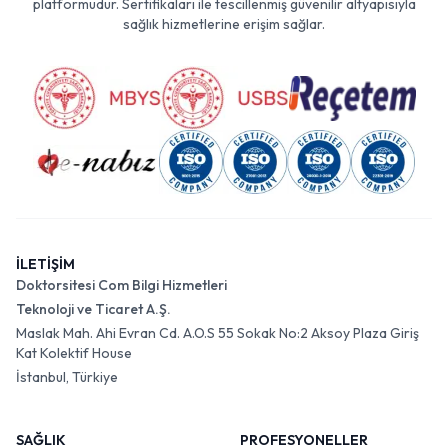
platformudur. Sertifikaları ile tescillenmiş güvenilir altyapısıyla
sağlık hizmetlerine erişim sağlar.
İLETİŞİM
Doktorsitesi Com Bilgi Hizmetleri
Teknoloji ve Ticaret A.Ş.
Maslak Mah. Ahi Evran Cd. A.O.S 55 Sokak No:2 Aksoy Plaza Giriş
Kat Kolektif House
İstanbul, Türkiye
SAĞLIK
PROFESYONELLER