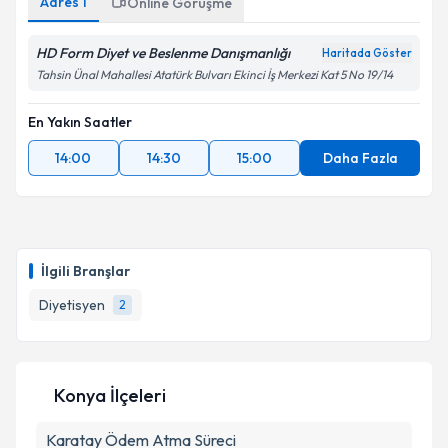
Adres
1
Online Görüşme
HD Form Diyet ve Beslenme Danışmanlığı
Haritada Göster
Tahsin Ünal Mahallesi Atatürk Bulvarı Ekinci İş Merkezi Kat 5 No 19/14
En Yakın Saatler
14:00
14:30
15:00
Daha Fazla
İlgili Branşlar
Diyetisyen
2
Konya İlçeleri
Karatay
Ödem Atma Süreci