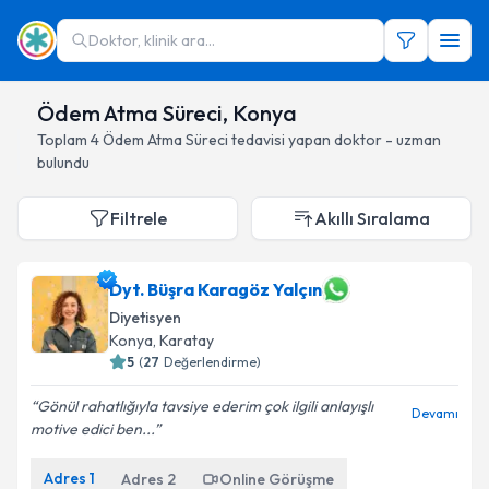
Doktor, klinik ara...
Ödem Atma Süreci, Konya
Toplam
4
Ödem Atma Süreci
tedavisi yapan doktor - uzman
bulundu
Filtrele
Akıllı Sıralama
Dyt. Büşra Karagöz Yalçın
Diyetisyen
Konya
, Karatay
5
(
27
Değerlendirme)
Gönül rahatlığıyla tavsiye ederim çok ilgili anlayışlı
Devamı
motive edici ben...
Adres
1
Adres
2
Online Görüşme