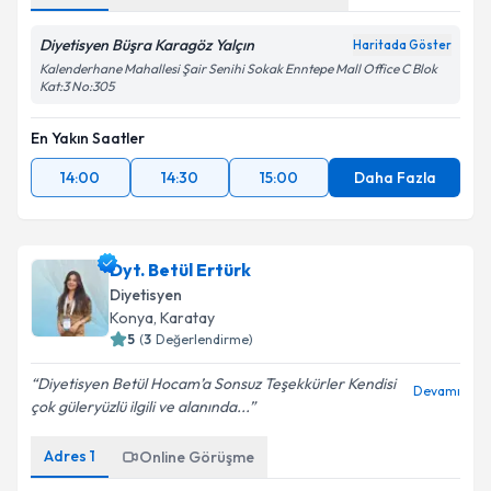
Diyetisyen Büşra Karagöz Yalçın
Haritada Göster
Kalenderhane Mahallesi Şair Senihi Sokak Enntepe Mall Office C Blok
Kat:3 No:305
En Yakın Saatler
14:00
14:30
15:00
Daha Fazla
Dyt. Betül Ertürk
Diyetisyen
Konya
, Karatay
5
(
3
Değerlendirme)
Diyetisyen Betül Hocam’a Sonsuz Teşekkürler Kendisi
Devamı
çok güleryüzlü ilgili ve alanında...
Adres
1
Online Görüşme