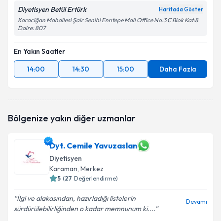
Diyetisyen Betül Ertürk
Haritada Göster
Karaciğan Mahallesi Şair Senihi Enntepe Mall Office No:3 C Blok Kat:8
Daire: 807
En Yakın Saatler
14:00
14:30
15:00
Daha Fazla
Bölgenize yakın diğer uzmanlar
Dyt. Cemile Yavuzaslan
Diyetisyen
Karaman
, Merkez
5
(
27
Değerlendirme)
İlgi ve alakasından, hazırladığı listelerin
Devamı
sürdürülebilirliğinden o kadar memnunum ki....