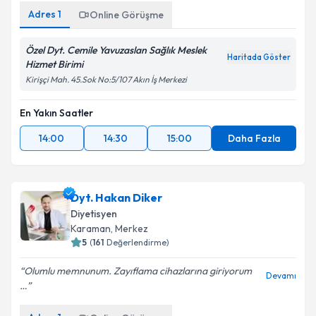
Adres
1
Online Görüşme
Özel Dyt. Cemile Yavuzaslan Sağlık Meslek
Haritada Göster
Hizmet Birimi
Kirişçi Mah. 45.Sok No:5/107 Akın İş Merkezi
En Yakın Saatler
14:00
14:30
15:00
Daha Fazla
Dyt. Hakan Diker
Diyetisyen
Karaman
, Merkez
5
(
161
Değerlendirme)
Olumlu memnunum. Zayıflama cihazlarına giriyorum
Devamı
…