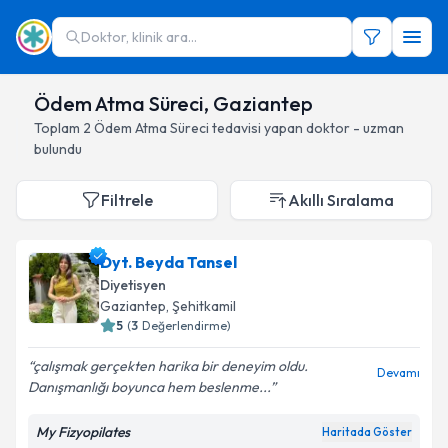
Doktor, klinik ara...
Ödem Atma Süreci, Gaziantep
Toplam
2
Ödem Atma Süreci
tedavisi yapan doktor - uzman
bulundu
Filtrele
Akıllı Sıralama
Dyt. Beyda Tansel
Diyetisyen
Gaziantep
, Şehitkamil
5
(
3
Değerlendirme)
çalışmak gerçekten harika bir deneyim oldu.
Devamı
Danışmanlığı boyunca hem beslenme...
My Fizyopilates
Haritada Göster