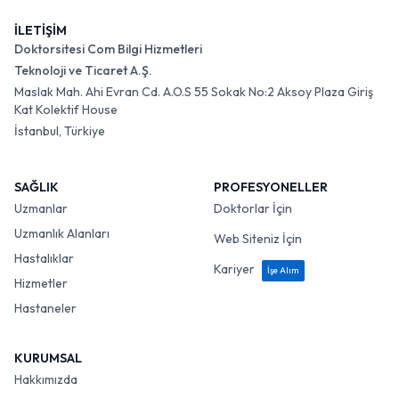
İLETİŞİM
Doktorsitesi Com Bilgi Hizmetleri
Teknoloji ve Ticaret A.Ş.
Maslak Mah. Ahi Evran Cd. A.O.S 55 Sokak No:2 Aksoy Plaza Giriş
Kat Kolektif House
İstanbul, Türkiye
SAĞLIK
PROFESYONELLER
Uzmanlar
Doktorlar İçin
Uzmanlık Alanları
Web Siteniz İçin
Hastalıklar
Kariyer
İşe Alım
Hizmetler
Hastaneler
KURUMSAL
Hakkımızda