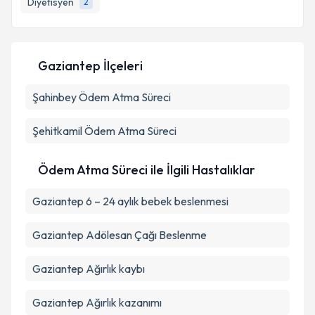
Diyetisyen
2
E-posta Adresiniz
Gaziantep İlçeleri
Kişisel verilerimin işlenmesine ilişkin
Aydınlatma
Şahinbey
Metni
Ödem Atma Süreci
'ni okudum ve kişisel verilerimin belirtilen
kapsamda işlenmesini kabul ediyorum.
Şehitkamil
Ödem Atma Süreci
Takvim Talebini Gönder
Ödem Atma Süreci ile İlgili Hastalıklar
Gaziantep 6 – 24 aylık bebek beslenmesi
Gaziantep Adölesan Çağı Beslenme
Gaziantep Ağırlık kaybı
Gaziantep Ağırlık kazanımı