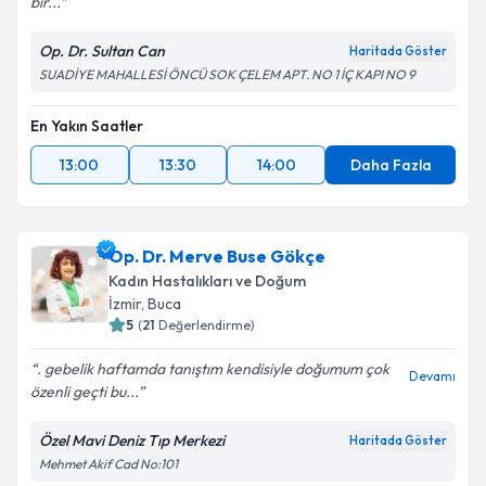
bir...
Op. Dr. Sultan Can
Haritada Göster
SUADİYE MAHALLESİ ÖNCÜ SOK ÇELEM APT. NO 1 İÇ KAPI NO 9
En Yakın Saatler
13:00
13:30
14:00
Daha Fazla
Op. Dr. Merve Buse Gökçe
Kadın Hastalıkları ve Doğum
İzmir
,
Buca
5
(
21
Değerlendirme)
. gebelik haftamda tanıştım kendisiyle doğumum çok
Devamı
özenli geçti bu...
Özel Mavi Deniz Tıp Merkezi
Haritada Göster
Mehmet Akif Cad No:101