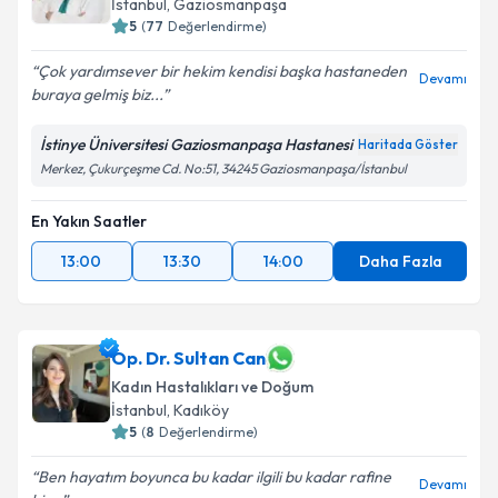
İstanbul
,
Gaziosmanpaşa
5
(
77
Değerlendirme)
Çok yardımsever bir hekim kendisi başka hastaneden
Devamı
buraya gelmiş biz...
İstinye Üniversitesi Gaziosmanpaşa Hastanesi
Haritada Göster
Merkez, Çukurçeşme Cd. No:51, 34245 Gaziosmanpaşa/İstanbul
En Yakın Saatler
13:00
13:30
14:00
Daha Fazla
Op. Dr. Sultan Can
Kadın Hastalıkları ve Doğum
İstanbul
,
Kadıköy
5
(
8
Değerlendirme)
Ben hayatım boyunca bu kadar ilgili bu kadar rafine
Devamı