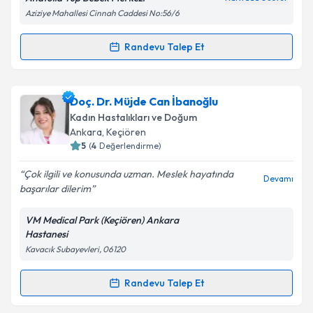
Kişisel verilerimin işlenmesine ilişkin
Aydınlatma
Aziziye Mahallesi Cinnah Caddesi No:56/6
Metni
'ni okudum ve kişisel verilerimin belirtilen
kapsamda işlenmesini kabul ediyorum.
Randevu Talep Et
Randevu Takvimi Talebi
Takvim Talebini Gönder
Op. Dr. Pınar Kemik
için randevu takvimi talebi
Doç. Dr. Müjde Can İbanoğlu
oluşturun. Size bu uzmandan randevu almanız için bir
Kadın Hastalıkları ve Doğum
takvim hazırlandığında e-posta ile bilgilendireceğiz.
Ankara
,
Keçiören
5
(
4
Değerlendirme)
E-posta Adresiniz
Çok ilgili ve konusunda uzman. Meslek hayatında
Devamı
başarılar dilerim
VM Medical Park (Keçiören) Ankara
Kişisel verilerimin işlenmesine ilişkin
Aydınlatma
Hastanesi
Metni
'ni okudum ve kişisel verilerimin belirtilen
Kavacık Subayevleri, 06120
kapsamda işlenmesini kabul ediyorum.
Randevu Talep Et
Randevu Takvimi Talebi
Takvim Talebini Gönder