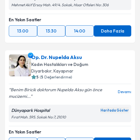
Mehmet Akif Ersoy Mah. 49/4. Sokak, Hisar Ofisleri No: 306
En Yakın Saatler
13:00
13:30
14:00
Daha Fazla
Op. Dr. Nupelda Aksu
Kadın Hastalıkları ve Doğum
Diyarbakır
,
Kayapınar
5
(
5
Değerlendirme)
Benim Biricik doktorum Nupelda Aksu gün önce
Devamı
mucizemi...
Dünyapark Hospital
Haritada Göster
Fırat Mah. 595. Sokak No:7, 21010
En Yakın Saatler