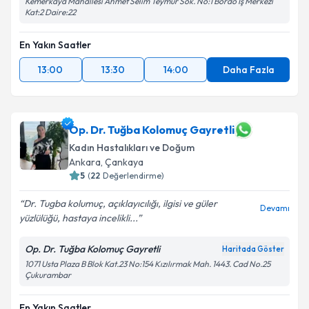
Kemerkaya Mahallesi Ahmet Selim Teymur Sok. No:1 Bordo İş Merkezi
Kat:2 Daire:22
En Yakın Saatler
13:00
13:30
14:00
Daha Fazla
Op. Dr. Tuğba Kolomuç Gayretli
Kadın Hastalıkları ve Doğum
Ankara
,
Çankaya
5
(
22
Değerlendirme)
Dr. Tugba kolumuç, açıklayıcılığı, ilgisi ve güler
Devamı
yüzlülüğü, hastaya incelikli...
Op. Dr. Tuğba Kolomuç Gayretli
Haritada Göster
1071 Usta Plaza B Blok Kat.23 No:154 Kızılırmak Mah. 1443. Cad No.25
Çukurambar
En Yakın Saatler