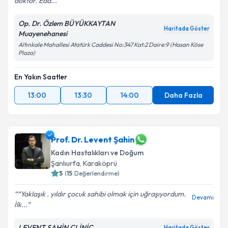
doktor. Eda...
Op. Dr. Özlem BÜYÜKKAYTAN
Haritada Göster
Muayenehanesi
Altınkale Mahallesi Atatürk Caddesi No:347 Kat:2 Daire:9 (Hasan Köse
Plaza)
En Yakın Saatler
13:00
13:30
14:00
Daha Fazla
Prof. Dr. Levent Şahin
Kadın Hastalıkları ve Doğum
Şanlıurfa
,
Karaköprü
5
(
15
Değerlendirme)
“Yaklaşık . yıldır çocuk sahibi olmak için uğraşıyordum.
Devamı
İlk...
LEVENT ŞAHİN CLİNİC
Haritada Göster