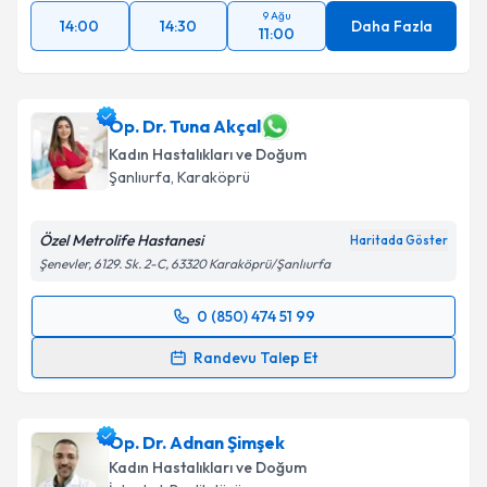
9 Ağu
14:00
14:30
Daha Fazla
11:00
Op. Dr. Tuna Akçal
Kadın Hastalıkları ve Doğum
Şanlıurfa
,
Karaköprü
Özel Metrolife Hastanesi
Haritada Göster
Şenevler, 6129. Sk. 2-C, 63320 Karaköprü/Şanlıurfa
0 (850) 474 51 99
Randevu Takvimi Talebi
Randevu Talep Et
Op. Dr. Tuna Akçal
için randevu takvimi talebi
oluşturun. Size bu uzmandan randevu almanız için bir
Op. Dr. Adnan Şimşek
takvim hazırlandığında e-posta ile bilgilendireceğiz.
Kadın Hastalıkları ve Doğum
E-posta Adresiniz