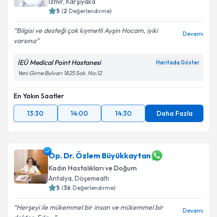
İzmir
,
Karşıyaka
5
(
2
Değerlendirme)
Bilgisi ve desteği çok kıymetli Ayşin Hocam, iyiki
Devamı
varsınız
İEÜ Medical Point Hastanesi
Haritada Göster
Yeni Girne Bulvarı 1825 Sok. No:12
En Yakın Saatler
13:30
14:00
14:30
Daha Fazla
Op. Dr. Özlem Büyükkaytan
Kadın Hastalıkları ve Doğum
Antalya
,
Döşemealtı
5
(
36
Değerlendirme)
Herşeyi ile mükemmel bir insan ve mükemmel bir
Devamı