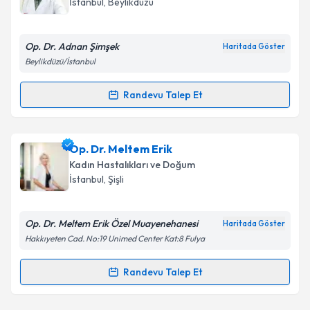
İstanbul
,
Beylikdüzü
Op. Dr. Adnan Şimşek
Haritada Göster
Beylikdüzü/İstanbul
Kişisel verilerimin işlenmesine ilişkin
Aydınlatma
Metni
'ni okudum ve kişisel verilerimin belirtilen
Randevu Talep Et
kapsamda işlenmesini kabul ediyorum.
Randevu Takvimi Talebi
Takvim Talebini Gönder
Op. Dr. Adnan Şimşek
için randevu takvimi talebi
Op. Dr. Meltem Erik
oluşturun. Size bu uzmandan randevu almanız için bir
Kadın Hastalıkları ve Doğum
takvim hazırlandığında e-posta ile bilgilendireceğiz.
İstanbul
,
Şişli
E-posta Adresiniz
Op. Dr. Meltem Erik Özel Muayenehanesi
Haritada Göster
Hakkıyeten Cad. No:19 Unimed Center Kat:8 Fulya
Kişisel verilerimin işlenmesine ilişkin
Aydınlatma
Randevu Talep Et
Randevu Takvimi Talebi
Metni
'ni okudum ve kişisel verilerimin belirtilen
kapsamda işlenmesini kabul ediyorum.