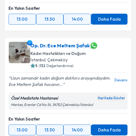
En Yakın Saatler
13:00
13:30
14:00
Daha Fazla
Op. Dr. Ece Meltem Şafak
Kadın Hastalıkları ve Doğum
İstanbul
,
Çekmeköy
5
(
132
Değerlendirme)
Uzun zamandır kadın doğum doktoru arayışındaydım.
Devamı
Ece Meltem Şafak hocanın...
Özel Medistate Hastanesi
Haritada Göster
Merkez, Erenler Cd No:16, 34782 Çekmeköy/İstanbul
En Yakın Saatler
13:00
13:30
14:00
Daha Fazla