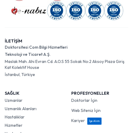
İLETİŞİM
Doktorsitesi Com Bilgi Hizmetleri
Teknoloji ve Ticaret A.Ş.
Maslak Mah. Ahi Evran Cd. A.O.S 55 Sokak No:2 Aksoy Plaza Giriş
Kat Kolektif House
İstanbul, Türkiye
SAĞLIK
PROFESYONELLER
Uzmanlar
Doktorlar İçin
Uzmanlık Alanları
Web Siteniz İçin
Hastalıklar
Kariyer
İşe Alım
Hizmetler