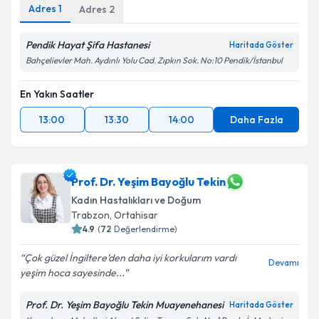
Adres
1
Adres
2
Pendik Hayat Şifa Hastanesi
Haritada Göster
Bahçelievler Mah. Aydınlı Yolu Cad. Zıpkın Sok. No:10 Pendik/İstanbul
En Yakın Saatler
13:00
13:30
14:00
Daha Fazla
Prof. Dr. Yeşim Bayoğlu Tekin
Kadın Hastalıkları ve Doğum
Trabzon
,
Ortahisar
4.9
(
72
Değerlendirme)
Çok güzel İngiltere’den daha iyi korkularım vardı
Devamı
yeşim hoca sayesinde...
Prof. Dr. Yeşim Bayoğlu Tekin Muayenehanesi
Haritada Göster