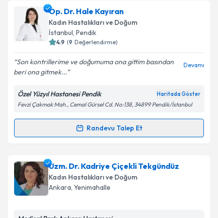
Op. Dr. Meltem Erik
için randevu takvimi talebi
Op. Dr. Hale Kayıran
oluşturun. Size bu uzmandan randevu almanız için bir
Takvim Talebini Gönder
Kadın Hastalıkları ve Doğum
takvim hazırlandığında e-posta ile bilgilendireceğiz.
İstanbul
,
Pendik
4.9
(
9
Değerlendirme)
E-posta Adresiniz
Son kontrillerime ve doğumuma ona gittim basından
Devamı
beri ona gitmek...
Özel Yüzyıl Hastanesi Pendik
Haritada Göster
Kişisel verilerimin işlenmesine ilişkin
Aydınlatma
Fevzi Çakmak Mah., Cemal Gürsel Cd. No:138, 34899 Pendik/İstanbul
Metni
'ni okudum ve kişisel verilerimin belirtilen
kapsamda işlenmesini kabul ediyorum.
Randevu Talep Et
Randevu Takvimi Talebi
Takvim Talebini Gönder
Op. Dr. Hale Kayıran
için randevu takvimi talebi
Uzm. Dr. Kadriye Çiçekli Tekgündüz
oluşturun. Size bu uzmandan randevu almanız için bir
Kadın Hastalıkları ve Doğum
takvim hazırlandığında e-posta ile bilgilendireceğiz.
Ankara
,
Yenimahalle
E-posta Adresiniz