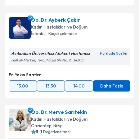
Op. Dr. Ayberk Çakır
Kadın Hastalıkları ve Doğum
İstanbul
,
Küçükçekmece
Acıbadem Üniversitesi Atakent Hastanesi
Haritada Göster
Halkalı Merkez, Turgut Özal Blv No:16, 34303
En Yakın Saatler
13:00
13:30
14:00
Daha Fazla
Op. Dr. Merve Sarıtekin
Kadın Hastalıkları ve Doğum
Gaziantep
,
Nizip
5
(
1
Değerlendirme)