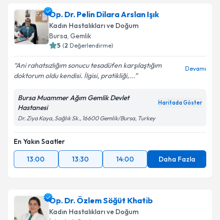
Op. Dr. Pelin Dilara Arslan Işık
Kadın Hastalıkları ve Doğum
Bursa
,
Gemlik
5
(
2
Değerlendirme)
Ani rahatsızlığım sonucu tesadüfen karşılaştığım
Devamı
doktorum oldu kendisi. İlgisi, pratikliği,...
Bursa Muammer Ağım Gemlik Devlet
Haritada Göster
Hastanesi
Dr. Ziya Kaya, Sağlık Sk., 16600 Gemlik/Bursa, Turkey
En Yakın Saatler
13:00
13:30
14:00
Daha Fazla
Op. Dr. Özlem Söğüt Khatib
Kadın Hastalıkları ve Doğum