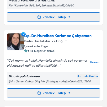
Medical Park Ankara Hastanesi
Kent Koop Mah 1868. Sok, Batıkent Blv. No:15, 06680
Kişisel verilerimin işlenmesine ilişkin
Aydınlatma
Randevu Talep Et
Randevu Takvimi Talebi
Metni
'ni okudum ve kişisel verilerimin belirtilen
kapsamda işlenmesini kabul ediyorum.
Uzm. Dr. Kadriye Çiçekli Tekgündüz
için randevu
Op. Dr. Nurcihan Korkmaz Çokyaman
takvimi talebi oluşturun. Size bu uzmandan randevu
Takvim Talebini Gönder
Kadın Hastalıkları ve Doğum
almanız için bir takvim hazırlandığında e-posta ile
Çanakkale
,
Biga
bilgilendireceğiz.
5
(
8
Değerlendirme)
E-posta Adresiniz
Çok memnun kaldık.Hamilelik sürecinde çok yardımcı
Devamı
oldunuz.çok naif ve güleryüzlülüğü...
Biga Royal Hastanesi
Haritada Göster
Şehit Uzman Onbaşı Ulaş Mh, Şirintepe, Açıkgöz Cd No:3/B, 17200
Kişisel verilerimin işlenmesine ilişkin
Aydınlatma
Metni
'ni okudum ve kişisel verilerimin belirtilen
kapsamda işlenmesini kabul ediyorum.
Randevu Talep Et
Randevu Takvimi Talebi