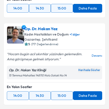
14:00
14:30
15:00
Daha Fazla
Op. Dr. Hakan Yaz
Kadın Hastalıkları ve Doğum
+
1
diğer
Gaziantep
,
Şehitkamil
5
(
77
Değerlendirme)
Hocam bugün acil sıkıntılar yüzünden gelemedim.
Devamı
Ama görüşmeye gelmek istiyorum.
Op. Dr. Hakan Yaz Kliniği
Haritada Göster
15 Temmuz Mahallesi 148110 Nolu Sokak No:14
En Yakın Saatler
14:00
14:30
15:00
Daha Fazla