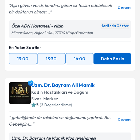
Aşırı güven verdi, kendimi günerek teslim edebilecek
Devamı
bir doktorun olması...
Özel ADN Hastanesi - Nizip
Haritada Göster
Mimar Sinan, Niğbolu Sk., 27700 Nizip/Gaziantep
En Yakın Saatler
13:00
13:30
14:00
Daha Fazla
Uzm. Dr. Bayram Ali Mamik
Kadın Hastalıkları ve Doğum
Sivas
,
Merkez
5
(
2
Değerlendirme)
gebeliğimde de takibimi ve doğumumu yaptırdı. Bu .
Devamı
Gebeliğim...
Uzm. Dr. Bayram Ali Mamik Muayenehanesi