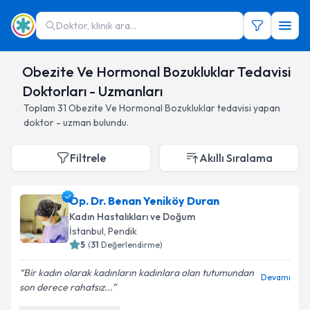
Doktor, klinik ara...
Obezite Ve Hormonal Bozukluklar Tedavisi
Doktorları - Uzmanları
Toplam
31
Obezite Ve Hormonal Bozukluklar
tedavisi yapan
doktor - uzman bulundu.
Filtrele
Akıllı Sıralama
Op. Dr. Benan Yeniköy Duran
Kadın Hastalıkları ve Doğum
İstanbul
,
Pendik
5
(
31
Değerlendirme)
Bir kadın olarak kadınların kadınlara olan tutumundan
Devamı
son derece rahatsız...