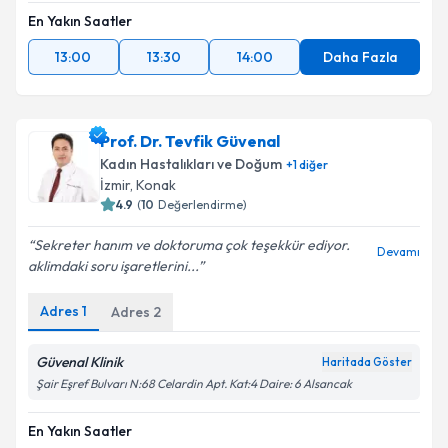
En Yakın Saatler
13:00
13:30
14:00
Daha Fazla
Prof. Dr. Tevfik Güvenal
Kadın Hastalıkları ve Doğum
+
1
diğer
İzmir
,
Konak
4.9
(
10
Değerlendirme)
Sekreter hanım ve doktoruma çok teşekkür ediyor.
Devamı
aklimdaki soru işaretlerini...
Adres
1
Adres
2
Güvenal Klinik
Haritada Göster
Şair Eşref Bulvarı N:68 Celardin Apt. Kat:4 Daire: 6 Alsancak
En Yakın Saatler