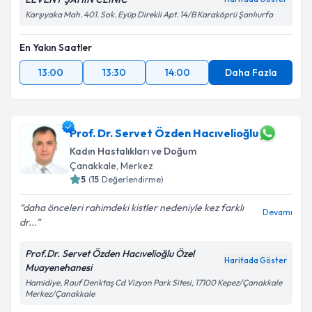
Karşıyaka Mah. 401. Sok. Eyüp Direkli Apt. 14/B Karaköprü Şanlıurfa
En Yakın Saatler
13:00
13:30
14:00
Daha Fazla
Prof. Dr. Servet Özden Hacıvelioğlu
Kadın Hastalıkları ve Doğum
Çanakkale
,
Merkez
5
(
15
Değerlendirme)
daha önceleri rahimdeki kistler nedeniyle kez farklı
Devamı
dr...
Prof.Dr. Servet Özden Hacıvelioğlu Özel
Haritada Göster
Muayenehanesi
Hamidiye, Rauf Denktaş Cd Vizyon Park Sitesi, 17100 Kepez/Çanakkale
Merkez/Çanakkale