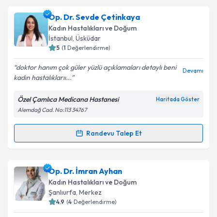
Doç. Dr. Müjde Can İbanoğlu
için randevu takvimi
Op. Dr. Sevde Çetinkaya
talebi oluşturun. Size bu uzmandan randevu almanız
Kadın Hastalıkları ve Doğum
için bir takvim hazırlandığında e-posta ile
İstanbul
,
Üsküdar
bilgilendireceğiz.
5
(
1
Değerlendirme)
E-posta Adresiniz
doktor hanım çok güler yüzlü açıklamaları detaylı beni
Devamı
kadın hastalıklarıı...
Özel Çamlıca Medicana Hastanesi
Haritada Göster
Alemdağ Cad. No:113 34767
Kişisel verilerimin işlenmesine ilişkin
Aydınlatma
Metni
'ni okudum ve kişisel verilerimin belirtilen
kapsamda işlenmesini kabul ediyorum.
Randevu Talep Et
Randevu Takvimi Talebi
Takvim Talebini Gönder
Op. Dr. Sevde Çetinkaya
için randevu takvimi talebi
Op. Dr. İmran Ayhan
oluşturun. Size bu uzmandan randevu almanız için bir
Kadın Hastalıkları ve Doğum
takvim hazırlandığında e-posta ile bilgilendireceğiz.
Şanlıurfa
,
Merkez
4.9
(
4
Değerlendirme)
E-posta Adresiniz