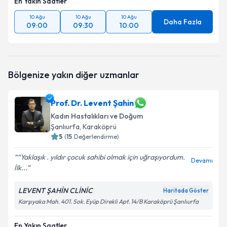
En Yakın Saatler
10 Ağu
10 Ağu
10 Ağu
Daha Fazla
09:00
09:30
10:00
Bölgenize yakın diğer uzmanlar
Prof. Dr. Levent Şahin
Kadın Hastalıkları ve Doğum
Şanlıurfa
, Karaköprü
5
(
15
Değerlendirme)
“Yaklaşık . yıldır çocuk sahibi olmak için uğraşıyordum.
Devamı
İlk...
LEVENT ŞAHİN CLİNİC
Haritada Göster
Karşıyaka Mah. 401. Sok. Eyüp Direkli Apt. 14/B Karaköprü Şanlıurfa
En Yakın Saatler