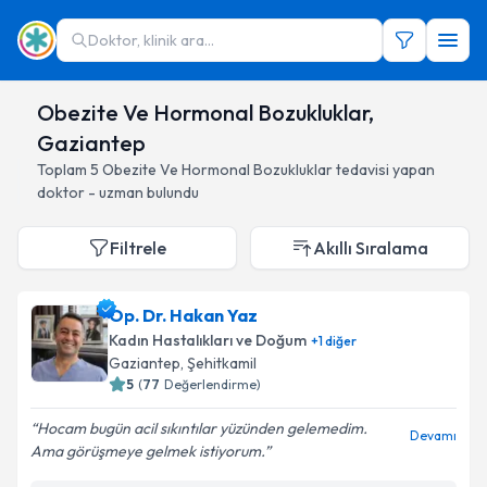
Doktor, klinik ara...
Obezite Ve Hormonal Bozukluklar,
Gaziantep
Toplam
5
Obezite Ve Hormonal Bozukluklar
tedavisi yapan
doktor - uzman bulundu
Filtrele
Akıllı Sıralama
Op. Dr. Hakan Yaz
Kadın Hastalıkları ve Doğum
+
1
diğer
Gaziantep
, Şehitkamil
5
(
77
Değerlendirme)
Hocam bugün acil sıkıntılar yüzünden gelemedim.
Devamı
Ama görüşmeye gelmek istiyorum.