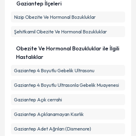
Gaziantep İlçeleri
Kişisel verilerimin işlenmesine ilişkin
Aydınlatma
Nizip
Obezite Ve Hormonal Bozukluklar
Metni
'ni okudum ve kişisel verilerimin belirtilen
kapsamda işlenmesini kabul ediyorum.
Şehitkamil
Obezite Ve Hormonal Bozukluklar
Takvim Talebini Gönder
Obezite Ve Hormonal Bozukluklar ile İlgili
Hastalıklar
Gaziantep 4 Boyutlu Gebelik Ultrasonu
Gaziantep 4 Boyutlu Ultrasonla Gebelik Muayenesi
Gaziantep Açık cerrahi
Gaziantep Açıklanamayan Kısırlık
Gaziantep Adet Ağrıları (Dismenore)