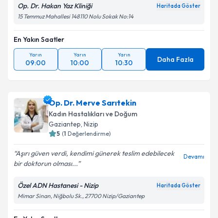
Op. Dr. Hakan Yaz Kliniği
Haritada Göster
15 Temmuz Mahallesi 148110 Nolu Sokak No:14
En Yakın Saatler
Yarın
Yarın
Yarın
Daha Fazla
09:00
10:00
10:30
Op. Dr. Merve Sarıtekin
Kadın Hastalıkları ve Doğum
Gaziantep
, Nizip
5
(
1
Değerlendirme)
Aşırı güven verdi, kendimi günerek teslim edebilecek
Devamı
bir doktorun olması...
Özel ADN Hastanesi - Nizip
Haritada Göster
Mimar Sinan, Niğbolu Sk., 27700 Nizip/Gaziantep