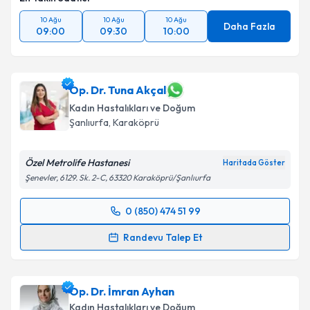
10 Ağu
10 Ağu
10 Ağu
Daha Fazla
09:00
09:30
10:00
Op. Dr. Tuna Akçal
Kadın Hastalıkları ve Doğum
Şanlıurfa
, Karaköprü
Özel Metrolife Hastanesi
Haritada Göster
Şenevler, 6129. Sk. 2-C, 63320 Karaköprü/Şanlıurfa
0 (850) 474 51 99
Randevu Takvimi Talebi
Randevu Talep Et
Op. Dr. Tuna Akçal
için randevu takvimi talebi
oluşturun. Size bu uzmandan randevu almanız için bir
Op. Dr. İmran Ayhan
takvim hazırlandığında e-posta ile bilgilendireceğiz.
Kadın Hastalıkları ve Doğum