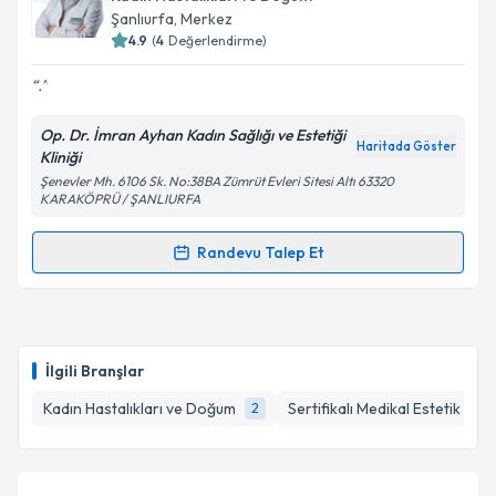
E-posta Adresiniz
Şanlıurfa
, Merkez
4.9
(
4
Değerlendirme)
.
Kişisel verilerimin işlenmesine ilişkin
Aydınlatma
Op. Dr. İmran Ayhan Kadın Sağlığı ve Estetiği
Metni
'ni okudum ve kişisel verilerimin belirtilen
Haritada Göster
Kliniği
kapsamda işlenmesini kabul ediyorum.
Şenevler Mh. 6106 Sk. No:38BA Zümrüt Evleri Sitesi Altı 63320
KARAKÖPRÜ / ŞANLIURFA
Takvim Talebini Gönder
Randevu Talep Et
Randevu Takvimi Talebi
Op. Dr. İmran Ayhan
için randevu takvimi talebi
oluşturun. Size bu uzmandan randevu almanız için bir
İlgili Branşlar
takvim hazırlandığında e-posta ile bilgilendireceğiz.
Kadın Hastalıkları ve Doğum
Sertifikalı Medikal Estetik
2
1
E-posta Adresiniz