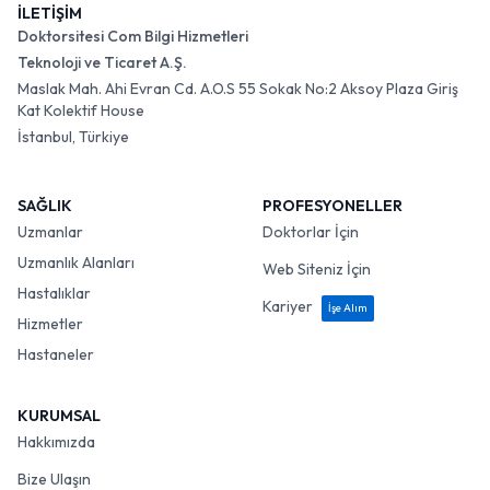
İLETİŞİM
Doktorsitesi Com Bilgi Hizmetleri
Teknoloji ve Ticaret A.Ş.
Maslak Mah. Ahi Evran Cd. A.O.S 55 Sokak No:2 Aksoy Plaza Giriş
Kat Kolektif House
İstanbul, Türkiye
SAĞLIK
PROFESYONELLER
Uzmanlar
Doktorlar İçin
Uzmanlık Alanları
Web Siteniz İçin
Hastalıklar
Kariyer
İşe Alım
Hizmetler
Hastaneler
KURUMSAL
Hakkımızda
Bize Ulaşın