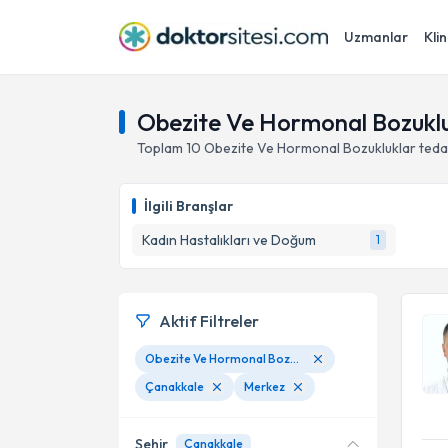
Uzmanlar
Klin
Obezite Ve Hormonal Bozuklu
Toplam
10
Obezite Ve Hormonal Bozukluklar
teda
İlgili Branşlar
Kadın Hastalıkları ve Doğum
1
Aktif Filtreler
Obezite Ve Hormonal Bozukluklar
Çanakkale
Merkez
Şehir
Çanakkale