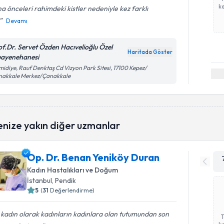
ka
a önceleri rahimdeki kistler nedeniyle kez farklı
Devamı
of.Dr. Servet Özden Hacıvelioğlu Özel
Haritada Göster
ayenehanesi
idiye, Rauf Denktaş Cd Vizyon Park Sitesi, 17100 Kepez/
nakkale Merkez/Çanakkale
enize yakın diğer uzmanlar
Op. Dr. Benan Yeniköy Duran
Kadın Hastalıkları ve Doğum
İstanbul
, Pendik
5
(
31
Değerlendirme)
 kadın olarak kadınların kadınlara olan tutumundan son