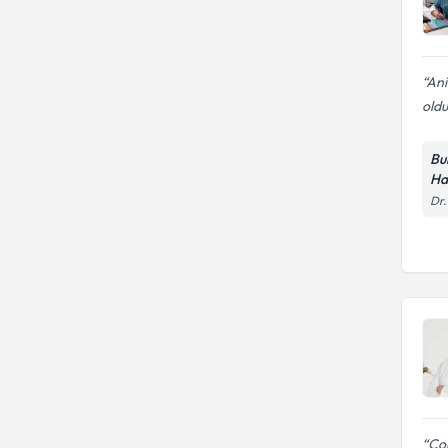
Ani
oldu 
Bu
Ha
Dr.
Ço