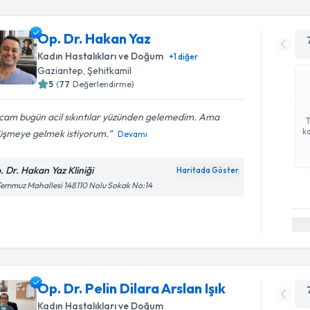
Op. Dr. Hakan Yaz
Kadın Hastalıkları ve Doğum
+
1
diğer
Gaziantep
, Şehitkamil
5
(
77
Değerlendirme)
cam bugün acil sıkıntılar yüzünden gelemedim. Ama
ka
üşmeye gelmek istiyorum.
Devamı
. Dr. Hakan Yaz Kliniği
Haritada Göster
Temmuz Mahallesi 148110 Nolu Sokak No:14
Op. Dr. Pelin Dilara Arslan Işık
Kadın Hastalıkları ve Doğum