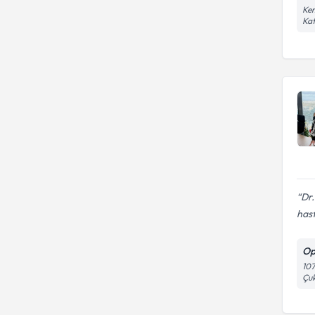
Kem
Kat
Dr.
hast
Op
107
Çu