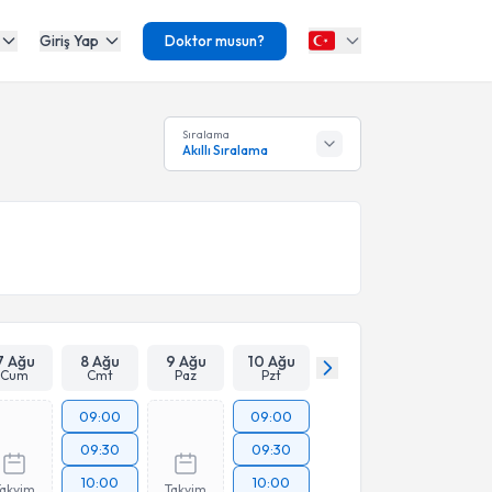
Giriş Yap
Doktor musun?
Sıralama
Akıllı Sıralama
7 Ağu
8 Ağu
9 Ağu
10 Ağu
Cum
Cmt
Paz
Pzt
09:00
09:00
09:30
09:30
10:00
10:00
Takvim
Takvim