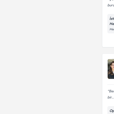
bura
İs
Ha
Mer
Ben
bir..
Op