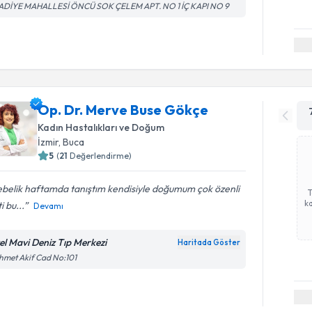
ADİYE MAHALLESİ ÖNCÜ SOK ÇELEM APT. NO 1 İÇ KAPI NO 9
Op. Dr. Merve Buse Gökçe
Kadın Hastalıkları ve Doğum
İzmir
, Buca
5
(
21
Değerlendirme)
ebelik haftamda tanıştım kendisiyle doğumum çok özenli
ka
i bu...
Devamı
el Mavi Deniz Tıp Merkezi
Haritada Göster
met Akif Cad No:101