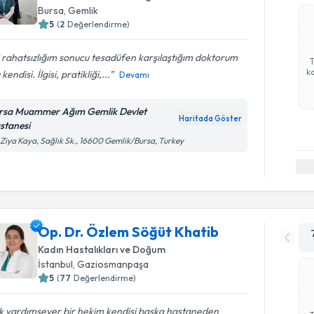
Bursa
, Gemlik
5
(
2
Değerlendirme)
 rahatsızlığım sonucu tesadüfen karşılaştığım doktorum
ka
kendisi. İlgisi, pratikliği,...
Devamı
rsa Muammer Ağım Gemlik Devlet
Haritada Göster
stanesi
 Ziya Kaya, Sağlık Sk., 16600 Gemlik/Bursa, Turkey
Op. Dr. Özlem Söğüt Khatib
Kadın Hastalıkları ve Doğum
İstanbul
, Gaziosmanpaşa
5
(
77
Değerlendirme)
k yardımsever bir hekim kendisi başka hastaneden