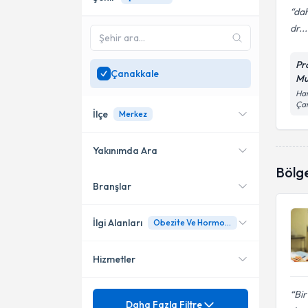
dah
dr...
Pr
Çanakkale
Mu
Ham
Ça
İlçe
Merkez
Yakınımda Ara
Bölg
Branşlar
Konumuma yakın uzmanları
Biga
göster
Merkez
İlgi Alanları
Obezite Ve Hormonal Bozukluklar
Hizmetler
Kadın Hastalıkları ve Doğum
Bir
Mezuniyet
4 Boyutlu Gebelik Ultrasonu
Daha Fazla Filtre