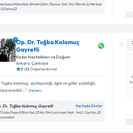
erkaya Mahallesi Ahmet Selim Teymur Sok. No:1 Bordo İş Merkezi
:2 Daire:22
Op. Dr. Tuğba Kolomuç
Gayretli
Kadın Hastalıkları ve Doğum
Ankara
, Çankaya
5
(
22
Değerlendirme)
ka
 Tugba kolumuç, açıklayıcılığı, ilgisi ve güler yüzlülüğü,
aya incelikli...
Devamı
. Dr. Tuğba Kolomuç Gayretli
Haritada Göster
1 Usta Plaza B Blok Kat.23 No:154 Kızılırmak Mah. 1443. Cad No.25
kurambar