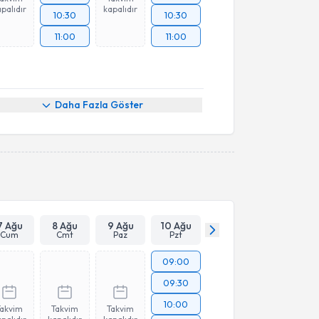
palıdır
kapalıdır
10:30
10:30
11:00
11:00
Daha Fazla Göster
7 Ağu
8 Ağu
9 Ağu
10 Ağu
Cum
Cmt
Paz
Pzt
09:00
09:30
10:00
Takvim
Takvim
Takvim