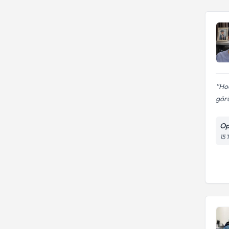
Ho
gör
Op
15 