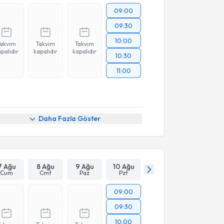
09:00
09:30
10:00
Takvim
Takvim
Takvim
palıdır
kapalıdır
kapalıdır
10:30
11:00
Daha Fazla Göster
7 Ağu
8 Ağu
9 Ağu
10 Ağu
Cum
Cmt
Paz
Pzt
09:00
09:30
10:00