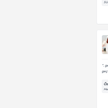
SU
. g
geçt
Öz
Meh