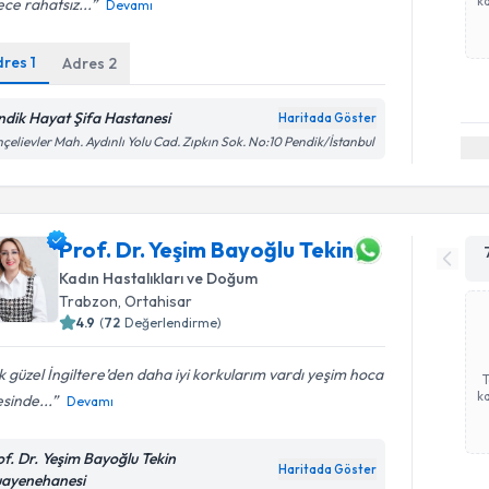
ka
ce rahatsız...
Devamı
dres
1
Adres
2
ndik Hayat Şifa Hastanesi
Haritada Göster
çelievler Mah. Aydınlı Yolu Cad. Zıpkın Sok. No:10 Pendik/İstanbul
Prof. Dr. Yeşim Bayoğlu Tekin
Kadın Hastalıkları ve Doğum
Trabzon
, Ortahisar
4.9
(
72
Değerlendirme)
 güzel İngiltere’den daha iyi korkularım vardı yeşim hoca
ka
sinde...
Devamı
of. Dr. Yeşim Bayoğlu Tekin
Haritada Göster
ayenehanesi