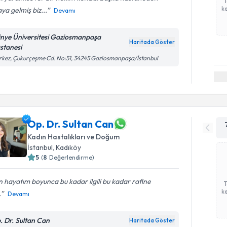
ka
ya gelmiş biz...
Devamı
tinye Üniversitesi Gaziosmanpaşa
Haritada Göster
stanesi
kez, Çukurçeşme Cd. No:51, 34245 Gaziosmanpaşa/İstanbul
Op. Dr. Sultan Can
Kadın Hastalıkları ve Doğum
İstanbul
, Kadıköy
5
(
8
Değerlendirme)
 hayatım boyunca bu kadar ilgili bu kadar rafine
ka
.
Devamı
. Dr. Sultan Can
Haritada Göster