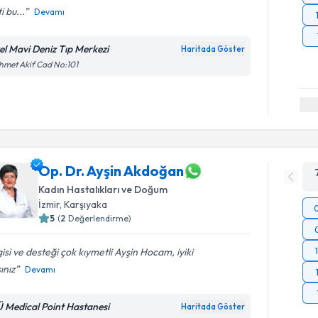
i bu...
Devamı
el Mavi Deniz Tıp Merkezi
Haritada Göster
met Akif Cad No:101
Op. Dr. Ayşin Akdoğan
Kadın Hastalıkları ve Doğum
İzmir
, Karşıyaka
5
(
2
Değerlendirme)
gisi ve desteği çok kıymetli Ayşin Hocam, iyiki
ınız
Devamı
Ü Medical Point Hastanesi
Haritada Göster