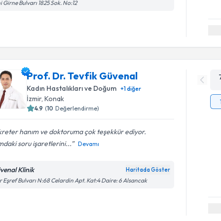
i Girne Bulvarı 1825 Sok. No:12
Prof. Dr. Tevfik Güvenal
Kadın Hastalıkları ve Doğum
+
1
diğer
İzmir
, Konak
4.9
(
10
Değerlendirme)
kreter hanım ve doktoruma çok teşekkür ediyor.
mdaki soru işaretlerini...
Devamı
venal Klinik
Haritada Göster
r Eşref Bulvarı N:68 Celardin Apt. Kat:4 Daire: 6 Alsancak