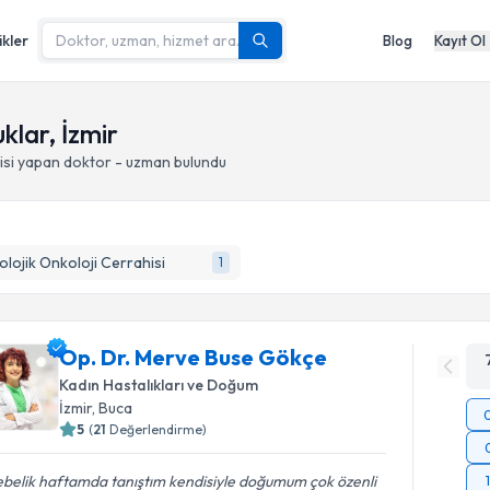
ikler
Blog
Kayıt Ol
lar, İzmir
isi yapan doktor - uzman bulundu
olojik Onkoloji Cerrahisi
1
Op. Dr. Merve Buse Gökçe
Kadın Hastalıkları ve Doğum
İzmir
, Buca
5
(
21
Değerlendirme)
ebelik haftamda tanıştım kendisiyle doğumum çok özenli