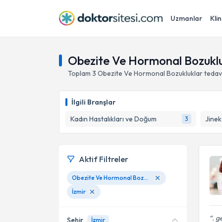
Uzmanlar
Klin
Obezite Ve Hormonal Bozukluk
Toplam
3
Obezite Ve Hormonal Bozukluklar
tedav
İlgili Branşlar
Kadın Hastalıkları ve Doğum
Jinek
3
Aktif Filtreler
Obezite Ve Hormonal Bozukluklar
İzmir
. g
Şehir
İzmir