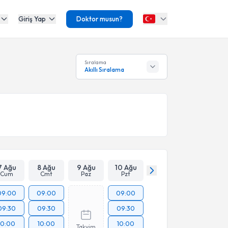
Giriş Yap
Doktor musun?
Sıralama
Akıllı Sıralama
7 Ağu
8 Ağu
9 Ağu
10 Ağu
Cum
Cmt
Paz
Pzt
09:00
09:00
09:00
09:30
09:30
09:30
10:00
10:00
10:00
Takvim