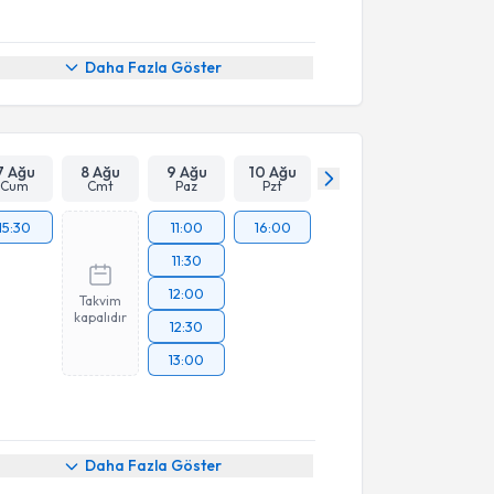
Daha Fazla Göster
7 Ağu
8 Ağu
9 Ağu
10 Ağu
Cum
Cmt
Paz
Pzt
15:30
11:00
16:00
11:30
12:00
Takvim
kapalıdır
12:30
13:00
Daha Fazla Göster