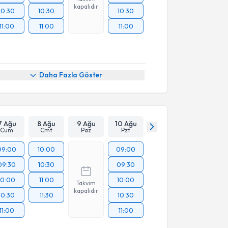
kapalıdır
10:30
10:30
10:30
11:00
11:00
11:00
Daha Fazla Göster
7 Ağu
8 Ağu
9 Ağu
10 Ağu
Cum
Cmt
Paz
Pzt
09:00
10:00
09:00
09:30
10:30
09:30
10:00
11:00
10:00
Takvim
kapalıdır
10:30
11:30
10:30
11:00
11:00