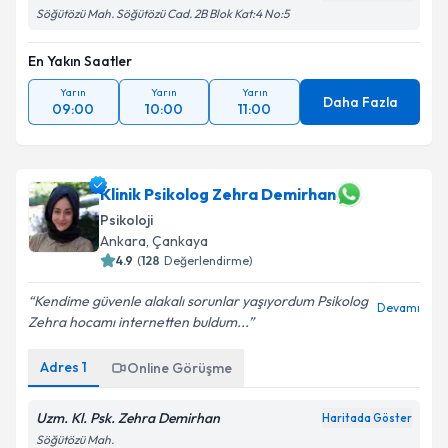
Söğütözü Mah. Söğütözü Cad. 2B Blok Kat:4 No:5
En Yakın Saatler
Yarın
Yarın
Yarın
Daha Fazla
09:00
10:00
11:00
Klinik Psikolog Zehra Demirhan
Psikoloji
Ankara
, Çankaya
4.9
(
128
Değerlendirme)
Kendime güvenle alakalı sorunlar yaşıyordum Psikolog
Devamı
Zehra hocamı internetten buldum...
Adres
1
Online Görüşme
Uzm. Kl. Psk. Zehra Demirhan
Haritada Göster
Söğütözü Mah.