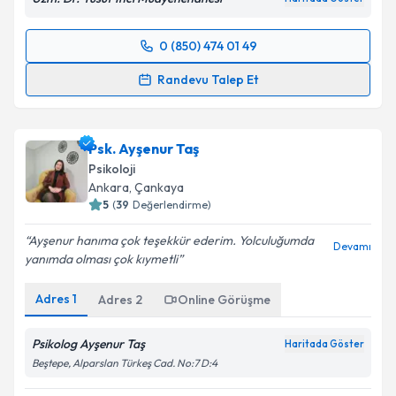
0 (850) 474 01 49
Randevu Takvimi Talebi
Randevu Talep Et
Uzm. Dr. Yusuf İnci
için randevu takvimi talebi
oluşturun. Size bu uzmandan randevu almanız için bir
Psk. Ayşenur Taş
takvim hazırlandığında e-posta ile bilgilendireceğiz.
Psikoloji
E-posta Adresiniz
Ankara
, Çankaya
5
(
39
Değerlendirme)
Ayşenur hanıma çok teşekkür ederim. Yolculuğumda
Devamı
yanımda olması çok kıymetli
Kişisel verilerimin işlenmesine ilişkin
Aydınlatma
Metni
'ni okudum ve kişisel verilerimin belirtilen
Adres
1
Adres
2
Online Görüşme
kapsamda işlenmesini kabul ediyorum.
Psikolog Ayşenur Taş
Haritada Göster
Takvim Talebini Gönder
Beştepe, Alparslan Türkeş Cad. No:7 D:4