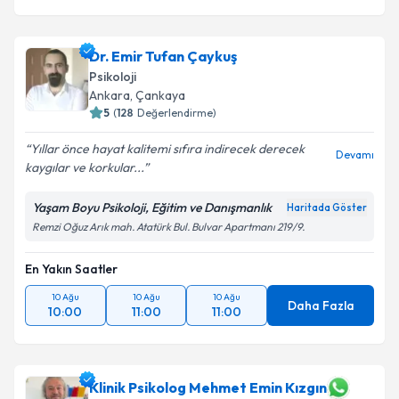
Dr. Emir Tufan Çaykuş
Psikoloji
Ankara
, Çankaya
5
(
128
Değerlendirme)
Yıllar önce hayat kalitemi sıfıra indirecek derecek
Devamı
kaygılar ve korkular...
Yaşam Boyu Psikoloji, Eğitim ve Danışmanlık
Haritada Göster
Remzi Oğuz Arık mah. Atatürk Bul. Bulvar Apartmanı 219/9.
En Yakın Saatler
10 Ağu
10 Ağu
10 Ağu
Daha Fazla
10:00
11:00
11:00
Klinik Psikolog Mehmet Emin Kızgın