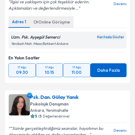
İlgisi ve yaklaşımı için çok teşekkür ederim.
Devamı
Açıklamaları ve değerlendirmesiyle...
Adres
1
Online Görüşme
Uzm. Psk. Ayşegül Semerci
Haritada Göster
Yenibatı Mah. Mesa Batıkent Ankara
En Yakın Saatler
17 Ağu
17 Ağu
17 Ağu
Daha Fazla
09:30
10:15
11:00
Psk. Dan. Gülay Yanık
Psikolojik Danışman
Ankara
, Yenimahalle
5
(
5
Değerlendirme)
"Sizinle gerçekleştirdiğimiz seanslar, hayatımın bu
Devamı
döneminde aldığım en doğru kararlardan...