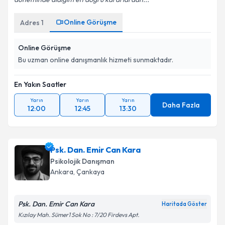
Online Görüşme
Adres
1
Online Görüşme
Bu uzman online danışmanlık hizmeti sunmaktadır.
En Yakın Saatler
Yarın
Yarın
Yarın
Daha Fazla
12:00
12:45
13:30
Psk. Dan. Emir Can Kara
Psikolojik Danışman
Ankara
, Çankaya
Psk. Dan. Emir Can Kara
Haritada Göster
Kızılay Mah. Sümer1 Sok No : 7/20 Firdevs Apt.