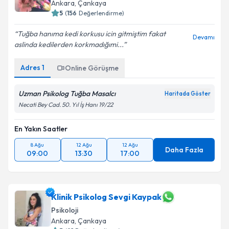
Ankara
, Çankaya
5
(
156
Değerlendirme)
Tuğba hanıma kedi korkusu icin gitmiştim fakat
Devamı
aslinda kedilerden korkmadığımi...
Adres
1
Online Görüşme
Uzman Psikolog Tuğba Masalcı
Haritada Göster
Necati Bey Cad. 50. Yıl İş Hanı 19/22
En Yakın Saatler
8 Ağu
12 Ağu
12 Ağu
Daha Fazla
09:00
13:30
17:00
Klinik Psikolog Sevgi Kaypak
Psikoloji
Ankara
, Çankaya