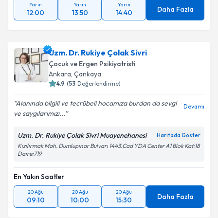
Yarın
Yarın
Yarın
Daha Fazla
12:00
13:50
14:40
Uzm. Dr. Rukiye Çolak Sivri
Çocuk ve Ergen Psikiyatristi
Ankara
, Çankaya
4.9
(
53
Değerlendirme)
Alanında bilgili ve tecrübeli hocamıza burdan da sevgi
Devamı
ve saygılarımızı...
Uzm. Dr. Rukiye Çolak Sivri Muayenehanesi
Haritada Göster
Kızılırmak Mah. Dumlupınar Bulvarı 1443.Cad YDA Center A1 Blok Kat:18
Daire:719
En Yakın Saatler
20 Ağu
20 Ağu
20 Ağu
Daha Fazla
09:10
10:00
15:30