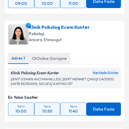
Daha Fazla
09:00
10:00
11:00
Klinik Psikolog Ecem Kunter
Psikoloji
Ankara
, Etimesgut
Adres
1
Online Görüşme
Klinik Psikolog Ecem Kunter
Haritada Göster
ŞEHİT OSMAN AVCI MAHALLESİ, ŞEHİT MEHMET ÇAVUŞ CADDESİ,
SAFİR REZİDANS, NO:28 İÇ KAPI NO:137
En Yakın Saatler
Yarın
Yarın
Yarın
Daha Fazla
10:00
10:50
11:40