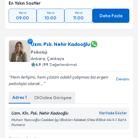
En Yakın Saatler
Yarın
Yarın
Yarın
Daha Fazla
09:00
10:00
11:00
Uzm. Psk. Nehir Kadooğlu
Psikoloji
Ankara
, Çankaya
4.9
(
99
Değerlendirme)
Hem iletişimi, hem çözüm odakli çalışması biz ergen
Devamı
psikolojisi olarak...
Adres
1
Online Görüşme
Uzm. Kln. Psk. Nehir Kadooğlu
Haritada Göster
Muhsin Yazıcıoğlu Caddesi İşçi Blokları Kelebek Sitesi B Blok 44/4 1. Kat 4
Numara