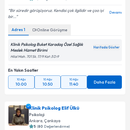
Bir süredir görüşüyoruz. Kendisi çok ilgilidir ve çoo iyi
Devamı
bir...
Adres
1
Online Görüşme
Klinik Psikolog Buket Karadaş Özel Sağlık
Haritada Göster
Meslek Hizmet Birimi
Hilal Mah. 701 Sk. 17/9 Kat :3 D:9
En Yakın Saatler
10 Ağu
10 Ağu
10 Ağu
Daha Fazla
10:00
10:50
11:40
Klinik Psikolog Elif Ülkü
Psikoloji
Ankara
, Çankaya
5
(
80
Değerlendirme)