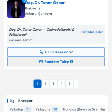
Doç. Dr. Taner Öznur
için bir takvim hazırlandığında e-posta ile
bilgilendireceğiz.
Psikiyatri
Ankara
, Çankaya
E-posta Adresiniz
Doç. Dr. Taner Öznur — Online Psikiyatri &
Haritada Göster
Psikoterapi
Çankaya, Ankara
Kişisel verilerimin işlenmesine ilişkin
Aydınlatma
Metni
'ni okudum ve kişisel verilerimin belirtilen
0 (850) 474 68 52
kapsamda işlenmesini kabul ediyorum.
Randevu Takvimi Talebi
Randevu Talep Et
Takvim Talebini Gönder
Doç. Dr. Taner Öznur
için randevu takvimi talebi
oluşturun. Size bu uzmandan randevu almanız için bir
takvim hazırlandığında e-posta ile bilgilendireceğiz.
1
2
3
4
5
›
E-posta Adresiniz
İlgili Branşlar
Psikoloji
Psikiyatri
Nöroloji (Beyin ve Sinir Hastalık
75
28