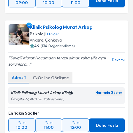
Daha Fazla
09:00
10:00
11:00
Klinik Psikolog Murat Arkoç
Psikoloji
+
1
diğer
Ankara
, Çankaya
4.9
(
134
Değerlendirme)
Sevgili Murat Hocamdan terapi almak ruha şifa aynı
Devamı
sorunlara...
Adres
1
Online Görüşme
Klinik Psikolog Murat Arkoç Kliniği
Haritada Göster
Ümit,No:77, 2481. Sk. Kafkas Sitesi,
En Yakın Saatler
Yarın
Yarın
Yarın
Daha Fazla
10:00
11:00
12:00