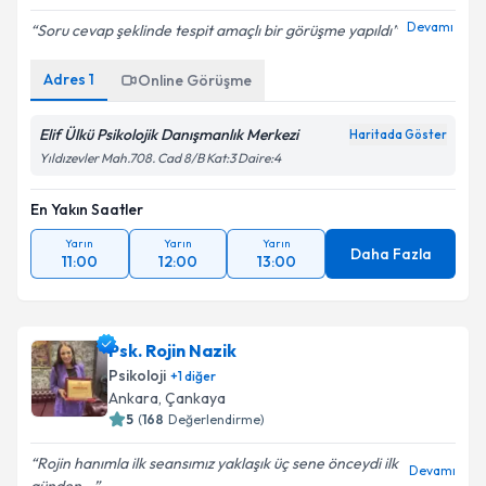
Devamı
Soru cevap şeklinde tespit amaçlı bir görüşme yapıldı
Adres
1
Online Görüşme
Elif Ülkü Psikolojik Danışmanlık Merkezi
Haritada Göster
Yıldızevler Mah.708. Cad 8/B Kat:3 Daire:4
En Yakın Saatler
Yarın
Yarın
Yarın
Daha Fazla
11:00
12:00
13:00
Psk. Rojin Nazik
Psikoloji
+
1
diğer
Ankara
, Çankaya
5
(
168
Değerlendirme)
Rojin hanımla ilk seansımız yaklaşık üç sene önceydi ilk
Devamı