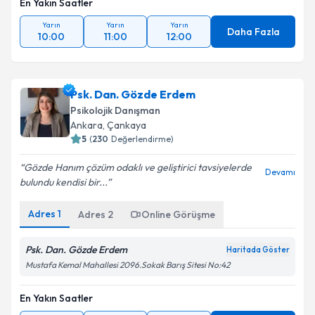
En Yakın Saatler
Yarın
Yarın
Yarın
Daha Fazla
10:00
11:00
12:00
Psk. Dan. Gözde Erdem
Psikolojik Danışman
Ankara
, Çankaya
5
(
230
Değerlendirme)
Gözde Hanım çözüm odaklı ve geliştirici tavsiyelerde
Devamı
bulundu kendisi bir...
Adres
1
Adres
2
Online Görüşme
Psk. Dan. Gözde Erdem
Haritada Göster
Mustafa Kemal Mahallesi 2096.Sokak Barış Sitesi No:42
En Yakın Saatler