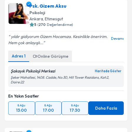
Psk. Gizem Aksu
Psikoloji
Ankara
, Etimesgut
5
(
270
Değerlendirme)
yıldır gidiyorum Gizem Hocamıza. Kesinlikle öneririm.
Devamı
Hem çok anlayışlı...
Adres
1
Online Görüşme
Şakayık Psikoloji Merkezi
Haritada Göster
Şeker Mahallesi, 1408. Cadde, No:30, Hill Tower Rezidans, Kat:2,
Daire:22
En Yakın Saatler
8 Ağu
8 Ağu
8 Ağu
Daha Fazla
13:00
17:00
17:30