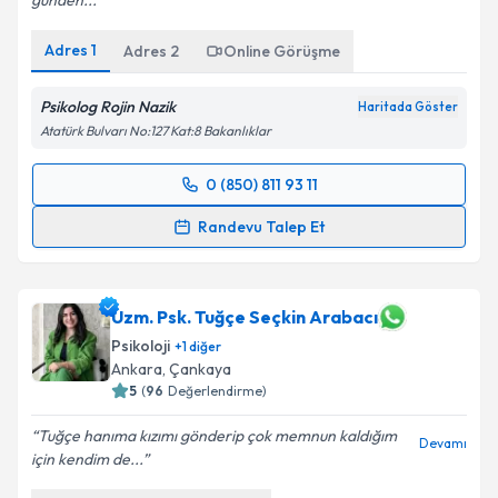
günden...
Adres
1
Adres
2
Online Görüşme
Psikolog Rojin Nazik
Haritada Göster
Atatürk Bulvarı No:127 Kat:8 Bakanlıklar
0 (850) 811 93 11
Randevu Takvimi Talebi
Randevu Talep Et
Psk. Rojin Nazik
için randevu takvimi talebi oluşturun.
Size bu uzmandan randevu almanız için bir takvim
hazırlandığında e-posta ile bilgilendireceğiz.
Uzm. Psk. Tuğçe Seçkin Arabacı
Psikoloji
+
1
diğer
E-posta Adresiniz
Ankara
, Çankaya
5
(
96
Değerlendirme)
Tuğçe hanıma kızımı gönderip çok memnun kaldığım
Devamı
için kendim de...
Kişisel verilerimin işlenmesine ilişkin
Aydınlatma
Metni
'ni okudum ve kişisel verilerimin belirtilen