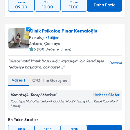
Yarın
Yarın
Yarın
Daha Fazla
09:00
10:00
11:00
Klinik Psikolog Pınar Kemaloğlu
Psikoloji
+
3
diğer
Ankara
, Çankaya
5
(
100
Değerlendirme)
dissosiyatif kimlik bozukluğu yaşadığım için kendisiyle
Devamı
tedaviye başladım. çok güzel...
Adres
1
Online Görüşme
Kemaloğlu Terapi Merkezi
Haritada Göster
Kocatepe Mahallesi Selanik Caddesi No:29 Titiz iş Hanı Kat:4 Kapı No:7
Kızılay
En Yakın Saatler
Yarın
Yarın
Yarın