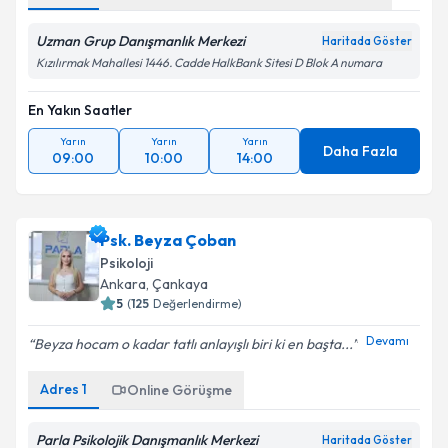
Uzman Grup Danışmanlık Merkezi
Haritada Göster
Kızılırmak Mahallesi 1446. Cadde HalkBank Sitesi D Blok A numara
En Yakın Saatler
Yarın
Yarın
Yarın
Daha Fazla
09:00
10:00
14:00
Psk. Beyza Çoban
Psikoloji
Ankara
, Çankaya
5
(
125
Değerlendirme)
Devamı
Beyza hocam o kadar tatlı anlayışlı biri ki en başta...
Adres
1
Online Görüşme
Parla Psikolojik Danışmanlık Merkezi
Haritada Göster