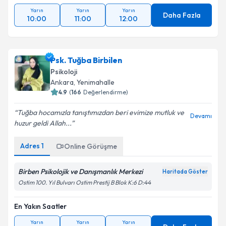
Yarın
Yarın
Yarın
Daha Fazla
10:00
11:00
12:00
Psk. Tuğba Birbilen
Psikoloji
Ankara
, Yenimahalle
4.9
(
166
Değerlendirme)
Tuğba hocamızla tanıştımızdan beri evimize mutluk ve
Devamı
huzur geldi Allah...
Adres
1
Online Görüşme
Birben Psikolojik ve Danışmanlık Merkezi
Haritada Göster
Ostim 100. Yıl Bulvarı Ostim Prestij B Blok K:6 D:44
En Yakın Saatler
Yarın
Yarın
Yarın