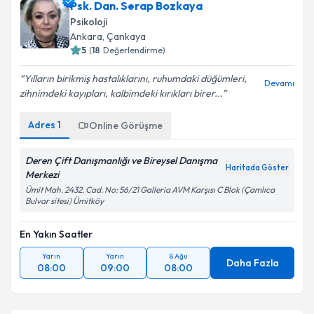
Psk. Dan. Serap Bozkaya
Psikoloji
Ankara
, Çankaya
5
(
18
Değerlendirme)
Yılların birikmiş hastalıklarını, ruhumdaki düğümleri,
Devamı
zihnimdeki kayıpları, kalbimdeki kırıkları birer...
Adres
1
Online Görüşme
Deren Çift Danışmanlığı ve Bireysel Danışma
Haritada Göster
Merkezi
Ümit Mah. 2432. Cad. No: 56/21 Galleria AVM Karşısı C Blok (Çamlıca
Bulvar sitesi) Ümitköy
En Yakın Saatler
Yarın
Yarın
8 Ağu
Daha Fazla
08:00
09:00
08:00