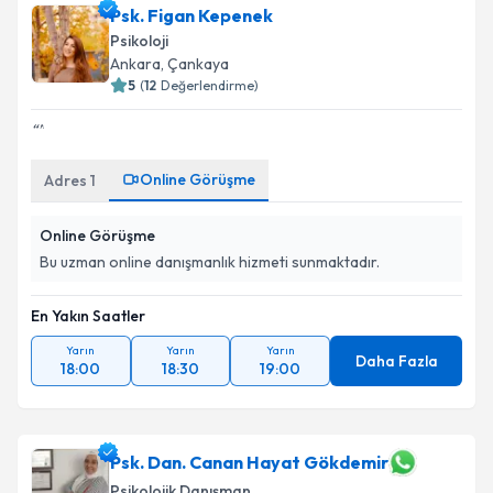
Psk. Figan Kepenek
Psikoloji
Ankara
, Çankaya
5
(
12
Değerlendirme)
Online Görüşme
Adres
1
Online Görüşme
Bu uzman online danışmanlık hizmeti sunmaktadır.
En Yakın Saatler
Yarın
Yarın
Yarın
Daha Fazla
18:00
18:30
19:00
Psk. Dan. Canan Hayat Gökdemir
Psikolojik Danışman