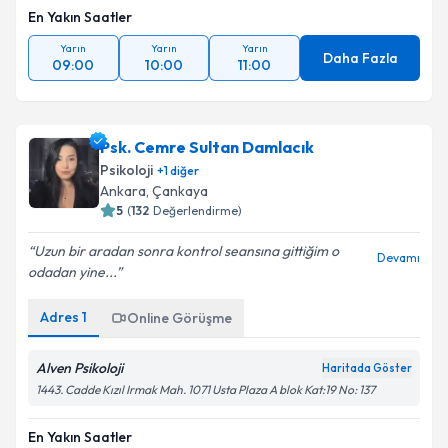
En Yakın Saatler
Yarın
Yarın
Yarın
Daha Fazla
09:00
10:00
11:00
Psk. Cemre Sultan Damlacık
Psikoloji
+
1
diğer
Ankara
, Çankaya
5
(
132
Değerlendirme)
Uzun bir aradan sonra kontrol seansına gittiğim o
Devamı
odadan yine...
Adres
1
Online Görüşme
Alven Psikoloji
Haritada Göster
1443. Cadde Kızıl Irmak Mah. 1071 Usta Plaza A blok Kat:19 No: 137
En Yakın Saatler