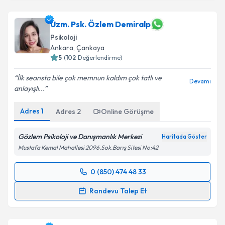
Uzm. Psk. Özlem Demiralp
Psikoloji
Ankara
, Çankaya
5
(
102
Değerlendirme)
İlk seansta bile çok memnun kaldım çok tatlı ve
Devamı
anlayışlı...
Adres
1
Adres
2
Online Görüşme
Gözlem Psikoloji ve Danışmanlık Merkezi
Haritada Göster
Mustafa Kemal Mahallesi 2096.Sok.Barış Sitesi No:42
0 (850) 474 48 33
Randevu Takvimi Talebi
Randevu Talep Et
Uzm. Psk. Özlem Demiralp
için randevu takvimi
talebi oluşturun. Size bu uzmandan randevu almanız