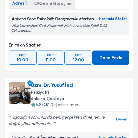
Adres
1
Online Görüşme
kapsamda işlenmesini kabul ediyorum.
Ankara Pera Psikolojik Danışmanlık Merkezi
Haritada Göster
Takvim Talebini Gönder
Ufuk Üniversitesi Cad. Kızılırmak Mah. Arma Kule Kat:9 D:25
Çukurambar
En Yakın Saatler
Yarın
Yarın
Yarın
Daha Fazla
10:00
11:00
12:00
Uzm. Dr. Yusuf İnci
Psikiyatri
Ankara
, Çankaya
4.9
(
281
Değerlendirme)
Yaşadığım sorunlarda beni gerçekten dinleyen ve
Devamı
doğru yönlendiren bir...
Uzm. Dr. Yusuf İnci Muayenehanesi
Haritada Göster