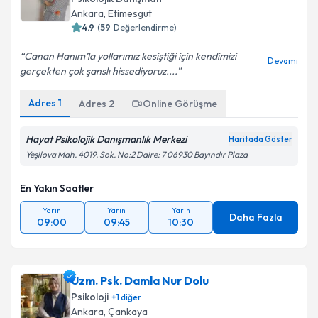
Ankara
, Etimesgut
4.9
(
59
Değerlendirme)
Canan Hanım’la yollarımız kesiştiği için kendimizi
Devamı
gerçekten çok şanslı hissediyoruz....
Adres
1
Adres
2
Online Görüşme
Hayat Psikolojik Danışmanlık Merkezi
Haritada Göster
Yeşilova Mah. 4019. Sok. No:2 Daire: 7 06930 Bayındır Plaza
En Yakın Saatler
Yarın
Yarın
Yarın
Daha Fazla
09:00
09:45
10:30
Uzm. Psk. Damla Nur Dolu
Psikoloji
+
1
diğer
Ankara
, Çankaya