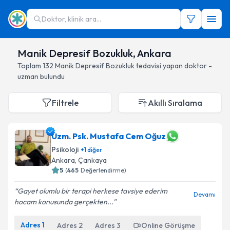
Doktor, klinik ara...
Manik Depresif Bozukluk, Ankara
Toplam
132
Manik Depresif Bozukluk
tedavisi yapan doktor -
uzman bulundu
Filtrele
Akıllı Sıralama
Uzm. Psk. Mustafa Cem Oğuz
Psikoloji
+
1
diğer
Ankara
, Çankaya
5
(
465
Değerlendirme)
Gayet olumlu bir terapi herkese tavsiye ederim
Devamı
hocam konusunda gerçekten...
Adres
1
Adres
2
Adres
3
Online Görüşme