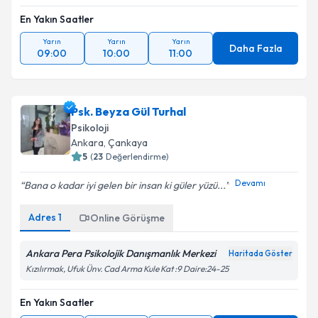
En Yakın Saatler
Yarın
Yarın
Yarın
Daha Fazla
09:00
10:00
11:00
Psk. Beyza Gül Turhal
Psikoloji
Ankara
, Çankaya
5
(
23
Değerlendirme)
Devamı
Bana o kadar iyi gelen bir insan ki güler yüzü...
Adres
1
Online Görüşme
Ankara Pera Psikolojik Danışmanlık Merkezi
Haritada Göster
Kızılırmak, Ufuk Ünv. Cad Arma Kule Kat :9 Daire:24-25
En Yakın Saatler