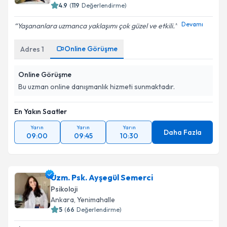
4.9
(
119
Değerlendirme)
Devamı
Yaşananlara uzmanca yaklaşımı çok güzel ve etkili.
Online Görüşme
Adres
1
Online Görüşme
Bu uzman online danışmanlık hizmeti sunmaktadır.
En Yakın Saatler
Yarın
Yarın
Yarın
Daha Fazla
09:00
09:45
10:30
Uzm. Psk. Ayşegül Semerci
Psikoloji
Ankara
, Yenimahalle
5
(
66
Değerlendirme)