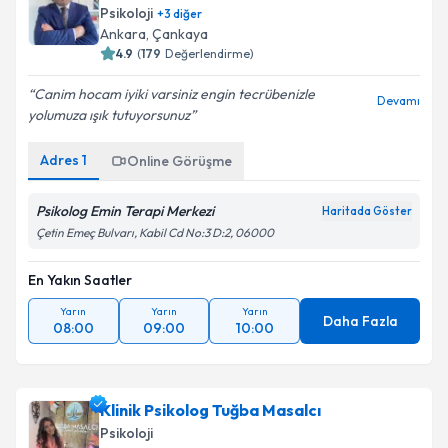
Psikoloji
+
3
diğer
Ankara
, Çankaya
4.9
(
179
Değerlendirme)
Canim hocam iyiki varsiniz engin tecrübenizle
Devamı
yolumuza ışık tutuyorsunuz
Adres
1
Online Görüşme
Psikolog Emin Terapi Merkezi
Haritada Göster
Çetin Emeç Bulvarı, Kabil Cd No:3 D:2, 06000
En Yakın Saatler
Yarın
Yarın
Yarın
Daha Fazla
08:00
09:00
10:00
Klinik Psikolog Tuğba Masalcı
Psikoloji