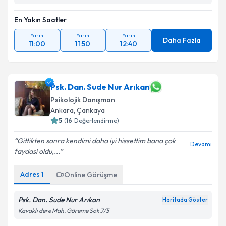
En Yakın Saatler
Yarın
Yarın
Yarın
Daha Fazla
11:00
11:50
12:40
Psk. Dan. Sude Nur Arıkan
Psikolojik Danışman
Ankara
, Çankaya
5
(
16
Değerlendirme)
Gittikten sonra kendimi daha iyi hissettim bana çok
Devamı
faydasi oldu,...
Adres
1
Online Görüşme
Psk. Dan. Sude Nur Arıkan
Haritada Göster
Kavaklı dere Mah. Göreme Sok.7/5