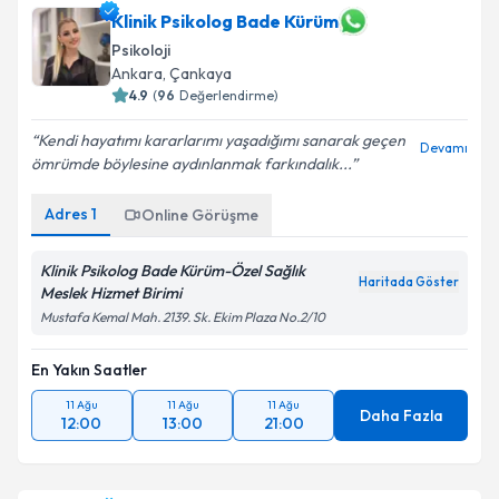
Klinik Psikolog Bade Kürüm
Psikoloji
Ankara
, Çankaya
4.9
(
96
Değerlendirme)
Kendi hayatımı kararlarımı yaşadığımı sanarak geçen
Devamı
ömrümde böylesine aydınlanmak farkındalık...
Adres
1
Online Görüşme
Klinik Psikolog Bade Kürüm-Özel Sağlık
Haritada Göster
Meslek Hizmet Birimi
Mustafa Kemal Mah. 2139. Sk. Ekim Plaza No.2/10
En Yakın Saatler
11 Ağu
11 Ağu
11 Ağu
Daha Fazla
12:00
13:00
21:00