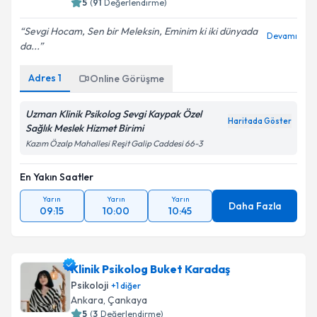
5
(
91
Değerlendirme)
Sevgi Hocam, Sen bir Meleksin, Eminim ki iki dünyada
Devamı
da...
Adres
1
Online Görüşme
Uzman Klinik Psikolog Sevgi Kaypak Özel
Haritada Göster
Sağlık Meslek Hizmet Birimi
Kazım Özalp Mahallesi Reşit Galip Caddesi 66-3
En Yakın Saatler
Yarın
Yarın
Yarın
Daha Fazla
09:15
10:00
10:45
Klinik Psikolog Buket Karadaş
Psikoloji
+
1
diğer
Ankara
, Çankaya
5
(
3
Değerlendirme)