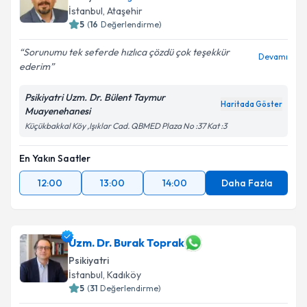
İstanbul
, Ataşehir
5
(
16
Değerlendirme)
Sorunumu tek seferde hızlıca çözdü çok teşekkür
Devamı
ederim
Psikiyatri Uzm. Dr. Bülent Taymur
Haritada Göster
Muayenehanesi
Küçükbakkal Köy ,Işıklar Cad. QBMED Plaza No :37 Kat :3
En Yakın Saatler
12:00
13:00
14:00
Daha Fazla
Uzm. Dr. Burak Toprak
Psikiyatri
İstanbul
, Kadıköy
5
(
31
Değerlendirme)