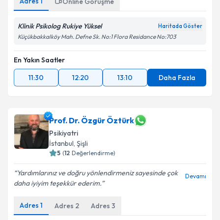
Adres
1
Online Görüşme
Klinik Psikolog Rukiye Yüksel
Haritada Göster
Küçükbakkalköy Mah. Defne Sk. No:1 Flora Residance No:703
En Yakın Saatler
11:30
12:20
13:10
Daha Fazla
Prof. Dr. Özgür Öztürk
Psikiyatri
İstanbul
, Şişli
5
(
12
Değerlendirme)
Yardımlarınız ve doğru yönlendirmeniz sayesinde çok
Devamı
daha iyiyim teşekkür ederim.
Adres
1
Adres
2
Adres
3