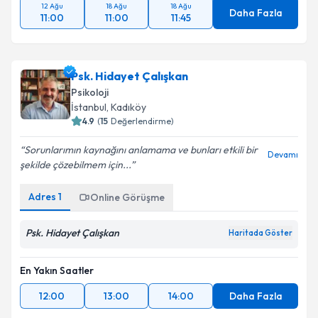
12 Ağu
18 Ağu
18 Ağu
Daha Fazla
11:00
11:00
11:45
Psk. Hidayet Çalışkan
Psikoloji
İstanbul
, Kadıköy
4.9
(
15
Değerlendirme)
Sorunlarımın kaynağını anlamama ve bunları etkili bir
Devamı
şekilde çözebilmem için...
Adres
1
Online Görüşme
Psk. Hidayet Çalışkan
Haritada Göster
En Yakın Saatler
12:00
13:00
14:00
Daha Fazla