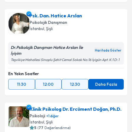
Psk. Dan. Hatice Arslan
Psikolojik Danışman
İstanbul
, Şişli
Dr.Psikolojik Danışman Hatice Arslan İle
Haritada Göster
İyiyim
Teşvikiye Mahallesi Sinoplu Şehit Cemal Sokak No:16 İyigün Apt. K:1 D: 1
En Yakın Saatler
11:30
12:00
12:30
Daha Fazla
Klinik Psikolog Dr. Ercüment Doğan, Ph.D.
Psikoloji
+
1
diğer
İstanbul
, Şişli
5
(
77
Değerlendirme)