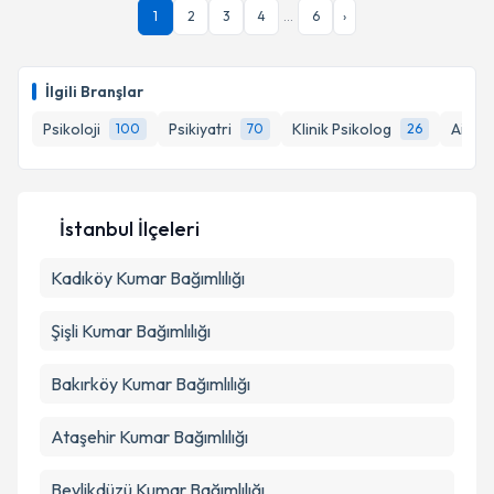
1
2
3
4
...
6
›
İlgili Branşlar
Psikoloji
Psikiyatri
Klinik Psikolog
Aile D
100
70
26
İstanbul İlçeleri
Kadıköy
Kumar Bağımlılığı
Şişli
Kumar Bağımlılığı
Bakırköy
Kumar Bağımlılığı
Ataşehir
Kumar Bağımlılığı
Beylikdüzü
Kumar Bağımlılığı