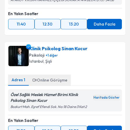
kapsamda işlenmesini kabul ediyorum.
En Yakın Saatler
Takvim Talebini Gönder
11:40
12:30
13:20
Daha Fazla
Klinik Psikolog Sinan Kucur
Psikoloji
+
1
diğer
İstanbul
, Şişli
Adres
1
Online Görüşme
Özel Sağlık Meslek Hizmet Birimi Klinik
Haritada Göster
Psikolog Sinan Kucur
Bozkurt Mah. Eşref Efendi Sok. No:18 Daire:3 Kat:2
En Yakın Saatler