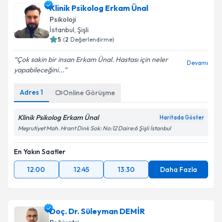
Klinik Psikolog Erkam Ünal
Psikoloji
İstanbul
, Şişli
5
(
2
Değerlendirme)
Çok sakin bir insan Erkam Ünal. Hastası için neler
Devamı
yapabileceğini...
Adres
1
Online Görüşme
Klinik Psikolog Erkam Ünal
Haritada Göster
Meşrutiyet Mah. Hrant Dink Sok: No:12 Daire:6 Şişli İstanbul
En Yakın Saatler
12:00
12:45
13:30
Daha Fazla
Doç. Dr. Süleyman DEMİR
Psikiyatri