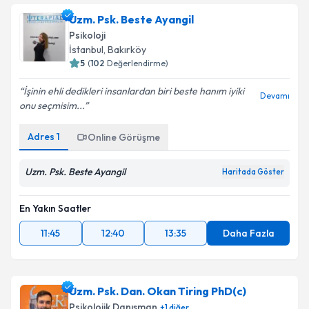
Uzm. Psk. Beste Ayangil
Psikoloji
İstanbul
, Bakırköy
5
(
102
Değerlendirme)
İşinin ehli dedikleri insanlardan biri beste hanım iyiki
Devamı
onu seçmisim...
Adres
1
Online Görüşme
Uzm. Psk. Beste Ayangil
Haritada Göster
En Yakın Saatler
11:45
12:40
13:35
Daha Fazla
Uzm. Psk. Dan. Okan Tiring PhD(c)
Psikolojik Danışman
+
1
diğer