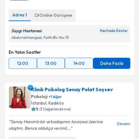
Adres
1
Online Görüşme
Saygı Hastanesi
Haritada Göster
Abdurrahmangazi, Fatih Blv. No:75
En Yakın Saatler
12:00
13:00
14:00
Daha Fazla
Klinik Psikolog Senay Polat Soysev
Psikoloji
+
1
diğer
İstanbul
, Kadıköy
5
(
1
Değerlendirme)
Senay Hanım'a bir arkadaşımın tavsiyesi üzerine
Devamı
ulaştım. Bence oldukça verimli...