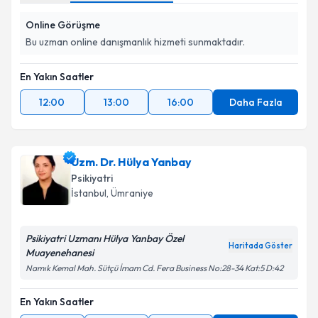
kapsamda işlenmesini kabul ediyorum.
Online Görüşme
Bu uzman online danışmanlık hizmeti sunmaktadır.
Takvim Talebini Gönder
En Yakın Saatler
12:00
13:00
16:00
Daha Fazla
Uzm. Dr. Hülya Yanbay
Psikiyatri
İstanbul
, Ümraniye
Psikiyatri Uzmanı Hülya Yanbay Özel
Haritada Göster
Muayenehanesi
Namık Kemal Mah. Sütçü İmam Cd. Fera Business No:28-34 Kat:5 D:42
En Yakın Saatler