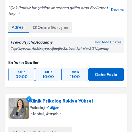
Çok ümitsiz bir şekilde ilk seansa gittim ama Ercüment
Devamı
bey...
Adres
1
Online Görüşme
Freya PsychoAcademy
Haritada Göster
Teşvikiye Mh. Av.Süreyya Ağaoğlu Sk. Uzal Apt. No: 2/5 Nişantaşı
En Yakın Saatler
Yarın
Yarın
Yarın
Daha Fazla
09:00
10:00
11:00
Klinik Psikolog Rukiye Yüksel
Psikoloji
+
1
diğer
İstanbul
, Ataşehir