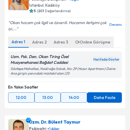
İstanbul
, Kadıköy
5
(
201
Değerlendirme)
Okan hocam çok ilgili ve özverili. Hocamın iletişimi çok
Devamı
iyi,...
Adres
1
Adres
2
Adres
3
Online Görüşme
Uzm. Psk. Dan. Okan Tiring Özel
Haritada Göster
Muayenehanesi Bağdat Caddesi
Göztepe Mahallesi, Nadirağa Sokak, No: 29 (Huzur Apartmanı) Daire:
Ana girişin yanındaki müstakil alan (21)
En Yakın Saatler
12:00
13:00
14:00
Daha Fazla
Uzm. Dr. Bülent Taymur
Psikiyatri
+
1
diğer