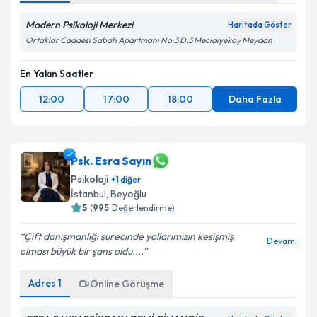
Modern Psikoloji Merkezi
Haritada Göster
Ortaklar Caddesi Sabah Apartmanı No:3 D:3 Mecidiyeköy Meydan
En Yakın Saatler
12:00
17:00
18:00
Daha Fazla
Psk. Esra Sayın
Psikoloji
+
1
diğer
İstanbul
, Beyoğlu
5
(
995
Değerlendirme)
Çift danışmanlığı sürecinde yollarımızın kesişmiş
Devamı
olması büyük bir şans oldu....
Adres
1
Online Görüşme