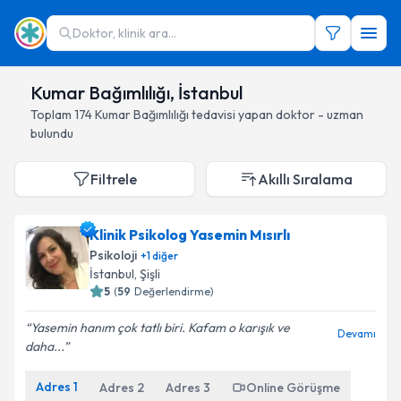
Doktor, klinik ara...
Kumar Bağımlılığı, İstanbul
Toplam
174
Kumar Bağımlılığı
tedavisi yapan doktor - uzman
bulundu
Filtrele
Akıllı Sıralama
Klinik Psikolog Yasemin Mısırlı
Psikoloji
+
1
diğer
İstanbul
, Şişli
5
(
59
Değerlendirme)
Yasemin hanım çok tatlı biri. Kafam o karışık ve
Devamı
daha...
Adres
1
Adres
2
Adres
3
Online Görüşme