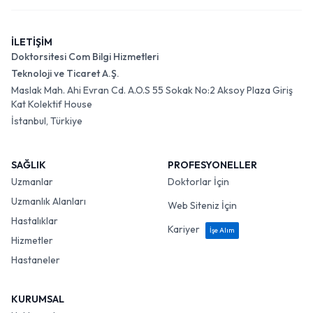
İLETİŞİM
Doktorsitesi Com Bilgi Hizmetleri
Teknoloji ve Ticaret A.Ş.
Maslak Mah. Ahi Evran Cd. A.O.S 55 Sokak No:2 Aksoy Plaza Giriş
Kat Kolektif House
İstanbul, Türkiye
SAĞLIK
PROFESYONELLER
Uzmanlar
Doktorlar İçin
Uzmanlık Alanları
Web Siteniz İçin
Hastalıklar
Kariyer
İşe Alım
Hizmetler
Hastaneler
KURUMSAL