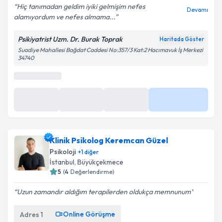
Hiç tanımadan geldim iyiki gelmişim nefes
Devamı
alamıyordum ve nefes almama...
Psikiyatrist Uzm. Dr. Burak Toprak
Haritada Göster
Suadiye Mahallesi Bağdat Caddesi No:357/3 Kat:2 Hacımavuk İş Merkezi
34740
0 (850) 811 81 02
Randevu Takvimi Talebi
Randevu Talep Et
Uzm. Dr. Burak Toprak
için randevu takvimi talebi
oluşturun. Size bu uzmandan randevu almanız için bir
Klinik Psikolog Keremcan Güzel
takvim hazırlandığında e-posta ile bilgilendireceğiz.
Psikoloji
+
1
diğer
E-posta Adresiniz
İstanbul
, Büyükçekmece
5
(
4
Değerlendirme)
Uzun zamandır aldığım terapilerden oldukça memnunum
Kişisel verilerimin işlenmesine ilişkin
Aydınlatma
Online Görüşme
Adres
1
Metni
'ni okudum ve kişisel verilerimin belirtilen