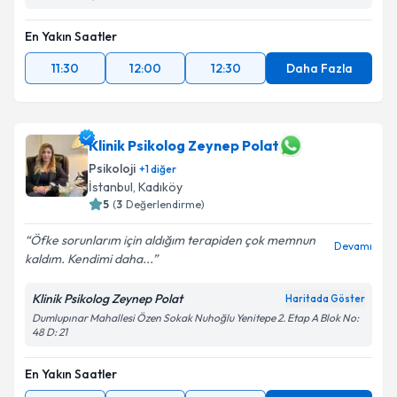
En Yakın Saatler
11:30
12:00
12:30
Daha Fazla
Klinik Psikolog Zeynep Polat
Psikoloji
+
1
diğer
İstanbul
, Kadıköy
5
(
3
Değerlendirme)
Öfke sorunlarım için aldığım terapiden çok memnun
Devamı
kaldım. Kendimi daha...
Klinik Psikolog Zeynep Polat
Haritada Göster
Dumlupınar Mahallesi Özen Sokak Nuhoğlu Yenitepe 2. Etap A Blok No:
48 D: 21
En Yakın Saatler