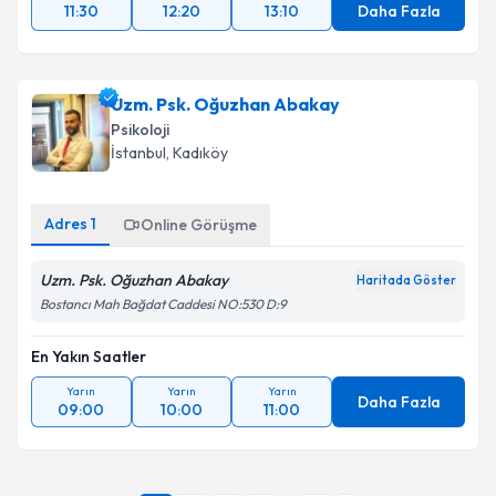
11:30
12:20
13:10
Daha Fazla
Uzm. Psk. Oğuzhan Abakay
Psikoloji
İstanbul
, Kadıköy
Adres
1
Online Görüşme
Uzm. Psk. Oğuzhan Abakay
Haritada Göster
Bostancı Mah Bağdat Caddesi NO:530 D:9
En Yakın Saatler
Yarın
Yarın
Yarın
Daha Fazla
09:00
10:00
11:00