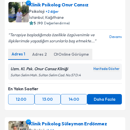
Klinik Psikolog Onur Cansız
Psikoloji
+
2
diğer
İstanbul
, Kağıthane
5
(
90
Değerlendirme)
Terapiye başladığımda özellikle özgüvenimle ve
Devamı
ilişkilerimde yaşadığım sorunlarla baş etmekte...
Adres
1
Adres
2
Online Görüşme
Uzm. Kl. Psk. Onur Cansız Kliniği
Haritada Göster
Sultan Selim Mah. Sultan Selim Cad. No:57 D:4
En Yakın Saatler
12:00
13:00
14:00
Daha Fazla
Klinik Psikolog Süleyman Erdönmez
Psikoloji
+
1
diğer