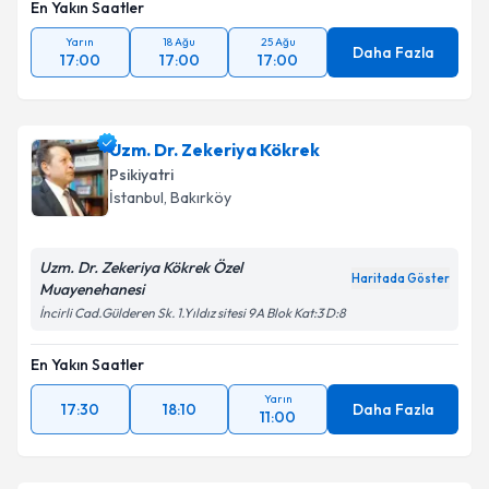
En Yakın Saatler
Yarın
18 Ağu
25 Ağu
Daha Fazla
17:00
17:00
17:00
Uzm. Dr. Zekeriya Kökrek
Psikiyatri
İstanbul
, Bakırköy
Uzm. Dr. Zekeriya Kökrek Özel
Haritada Göster
Muayenehanesi
İncirli Cad.Gülderen Sk. 1.Yıldız sitesi 9A Blok Kat:3 D:8
En Yakın Saatler
Yarın
17:30
18:10
Daha Fazla
11:00