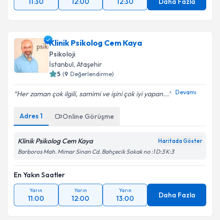
11:30
12:00
12:30
Daha Fazla
Klinik Psikolog Cem Kaya
Psikoloji
İstanbul
, Ataşehir
5
(
9
Değerlendirme)
Devamı
Her zaman çok ilgili, samimi ve işini çok iyi yapan...
Adres
1
Online Görüşme
Klinik Psikolog Cem Kaya
Haritada Göster
Barboros Mah. Mimar Sinan Cd. Bahçecik Sokak no :1 D:3 K:3
En Yakın Saatler
Yarın
Yarın
Yarın
Daha Fazla
11:00
12:00
13:00