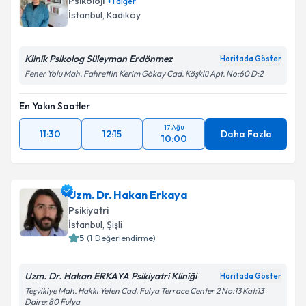
İstanbul
, Kadıköy
Klinik Psikolog Süleyman Erdönmez
Haritada Göster
Fener Yolu Mah. Fahrettin Kerim Gökay Cad. Köşklü Apt. No:60 D:2
En Yakın Saatler
17 Ağu
11:30
12:15
Daha Fazla
10:00
Uzm. Dr. Hakan Erkaya
Psikiyatri
İstanbul
, Şişli
5
(
1
Değerlendirme)
Uzm. Dr. Hakan ERKAYA Psikiyatri Kliniği
Haritada Göster
Teşvikiye Mah. Hakkı Yeten Cad. Fulya Terrace Center 2 No:13 Kat:13
Daire: 80 Fulya