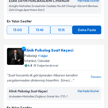
ESRA SAYIN PSİKOAKADEMİ CİHANGİR
Haritada Göster
Kuloğlu Mahallesi Sıraselviler Caddesi No:68 Cihangir Garanti Bankası
Üstü Simge Apartmanı Kat:2
En Yakın Saatler
13:00
13:45
15:15
Daha Fazla
Klinik Psikolog Suat Keçeci
Psikoloji
+
1
diğer
İstanbul
, Üsküdar
4.8
(
5
Değerlendirme)
Suat hocamla ilk görüşmeden itibaren kendimi
Devamı
yargılanmadan dinlenmiş hissettim. Süreci...
Klinik Psikolog Suat Keçeci
Haritada Göster
Acıbadem Mahallesi Doğancı Sokak No: 17 D: 1
En Yakın Saatler