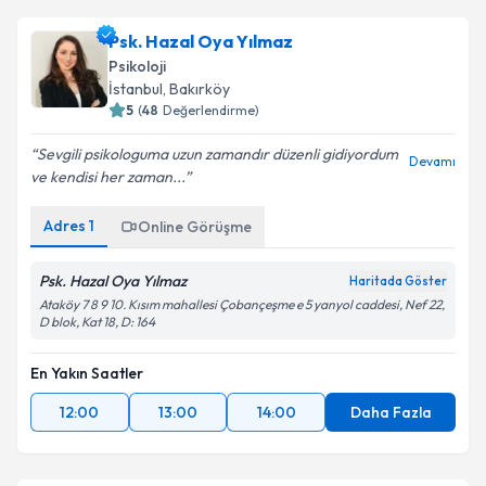
Psk. Hazal Oya Yılmaz
Psikoloji
İstanbul
, Bakırköy
5
(
48
Değerlendirme)
Sevgili psikologuma uzun zamandır düzenli gidiyordum
Devamı
ve kendisi her zaman...
Adres
1
Online Görüşme
Psk. Hazal Oya Yılmaz
Haritada Göster
Ataköy 7 8 9 10. Kısım mahallesi Çobançeşme e 5 yanyol caddesi, Nef 22,
D blok, Kat 18, D: 164
En Yakın Saatler
12:00
13:00
14:00
Daha Fazla