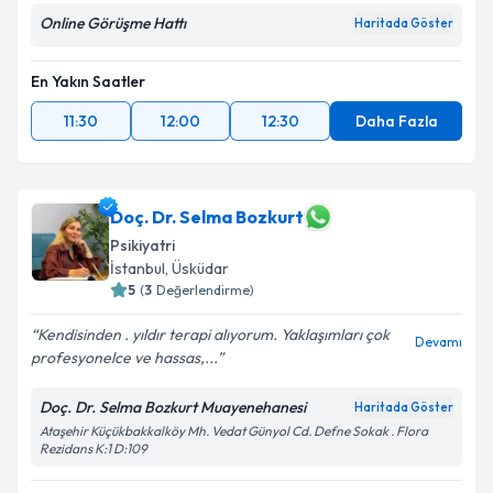
Online Görüşme Hattı
Haritada Göster
En Yakın Saatler
11:30
12:00
12:30
Daha Fazla
Doç. Dr. Selma Bozkurt
Psikiyatri
İstanbul
, Üsküdar
5
(
3
Değerlendirme)
Kendisinden . yıldır terapi alıyorum. Yaklaşımları çok
Devamı
profesyonelce ve hassas,...
Doç. Dr. Selma Bozkurt Muayenehanesi
Haritada Göster
Ataşehir Küçükbakkalköy Mh. Vedat Günyol Cd. Defne Sokak . Flora
Rezidans K:1 D:109