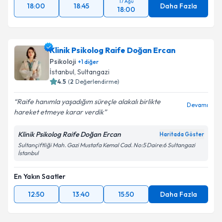
17 Ağu
18:00
18:45
Daha Fazla
18:00
Klinik Psikolog Raife Doğan Ercan
Psikoloji
+
1
diğer
İstanbul
, Sultangazi
4.5
(
2
Değerlendirme)
Raife hanımla yaşadığım süreçle alakalı birlikte
Devamı
hareket etmeye karar verdik
Klinik Psikolog Raife Doğan Ercan
Haritada Göster
Sultançiftliği Mah. Gazi Mustafa Kemal Cad. No:5 Daire:6 Sultangazi
İstanbul
En Yakın Saatler
12:50
13:40
15:50
Daha Fazla