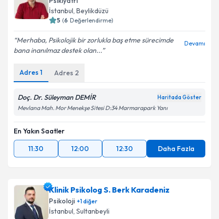
İstanbul
, Beylikdüzü
5
(
6
Değerlendirme)
Merhaba, Psikolojik bir zorlukla baş etme sürecimde
Devamı
bana inanılmaz destek olan...
Adres
1
Adres
2
Doç. Dr. Süleyman DEMİR
Haritada Göster
Mevlana Mah. Mor Menekşe Sitesi D:34 Marmarapark Yanı
En Yakın Saatler
11:30
12:00
12:30
Daha Fazla
Klinik Psikolog S. Berk Karadeniz
Psikoloji
+
1
diğer
İstanbul
, Sultanbeyli