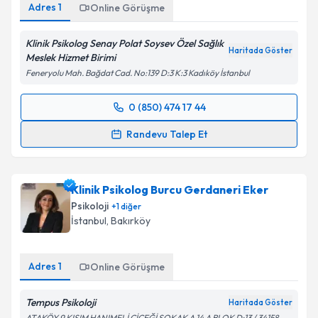
Adres
1
Online Görüşme
Klinik Psikolog Senay Polat Soysev Özel Sağlık
Haritada Göster
Meslek Hizmet Birimi
Feneryolu Mah. Bağdat Cad. No:139 D:3 K:3 Kadıköy İstanbul
0 (850) 474 17 44
Randevu Takvimi Talebi
Randevu Talep Et
Klinik Psikolog Senay Polat Soysev
için randevu
takvimi talebi oluşturun. Size bu uzmandan randevu
Klinik Psikolog Burcu Gerdaneri Eker
almanız için bir takvim hazırlandığında e-posta ile
bilgilendireceğiz.
Psikoloji
+
1
diğer
İstanbul
, Bakırköy
E-posta Adresiniz
Adres
1
Online Görüşme
Tempus Psikoloji
Kişisel verilerimin işlenmesine ilişkin
Aydınlatma
Haritada Göster
Metni
'ni okudum ve kişisel verilerimin belirtilen
ATAKÖY 9.KISIM HANIMELİ ÇİÇEĞİ SOKAK A 14 A BLOK D:13 / 34158