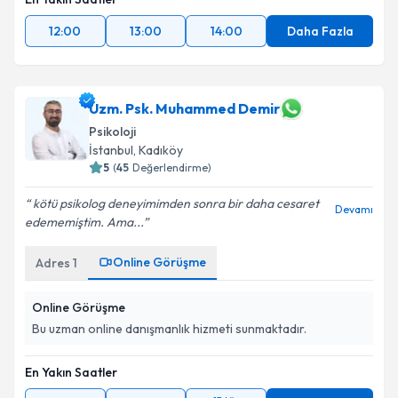
12:00
13:00
14:00
Daha Fazla
Uzm. Psk. Muhammed Demir
Psikoloji
İstanbul
, Kadıköy
5
(
45
Değerlendirme)
kötü psikolog deneyimimden sonra bir daha cesaret
Devamı
edememiştim. Ama...
Online Görüşme
Adres
1
Online Görüşme
Bu uzman online danışmanlık hizmeti sunmaktadır.
En Yakın Saatler