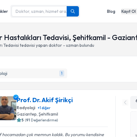
ikler
Blog
Kayıt Ol
Hastalıkları Tedavisi, Şehitkamil - Gazian
ı Tedavisi
tedavisi yapan doktor - uzman bulundu
loji
1
Prof. Dr. Akif Şirikçi
Radyoloji
+
1
diğer
Gaziantep
, Şehitkamil
5
(
91
Değerlendirme)
f hocamızdan çok memnun kaldık. Bu yorumu kendisine