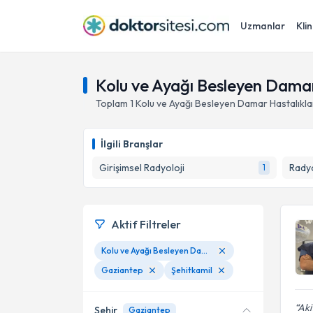
Uzmanlar
Klin
Kolu ve Ayağı Besleyen Damar 
Toplam
1
Kolu ve Ayağı Besleyen Damar Hastalıklar
İlgili Branşlar
Girişimsel Radyoloji
Radyo
1
Aktif Filtreler
Kolu ve Ayağı Besleyen Damar Hastalıkları Tedavisi
Gaziantep
Şehitkamil
Aki
Şehir
Gaziantep