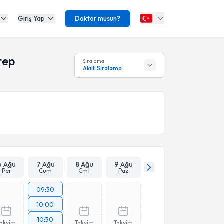
Giriş Yap
Doktor musun?
tep
Sıralama
Akıllı Sıralama
6 Ağu
7 Ağu
8 Ağu
9 Ağu
Per
Cum
Cmt
Paz
09:30
10:00
10:30
Takvim
Takvim
Takvim