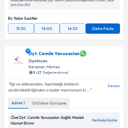
Kalenderhane Mahallesi Şair Senihi Sokak Enntepe Mall Office C Blok
Kat:3 No:305
En Yakın Saatler
15:30
16:00
16:30
Daha Fazla
Dyt. Cemile Yavuzaslan
Diyetisyen
Karaman
, Merkez
5
(
27
Değerlendirme)
İlgi ve alakasından, hazırladığı listelerin
Devamı
sürdürülebilirliğinden o kadar memnunum ki....
Adres
1
Online Görüşme
Özel Dyt. Cemile Yavuzaslan Sağlık Meslek
Haritada Göster
Hizmet Birimi