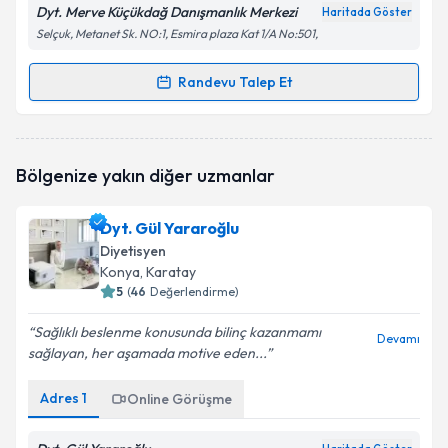
Dyt. Merve Küçükdağ Danışmanlık Merkezi
Haritada Göster
Selçuk, Metanet Sk. NO:1, Esmira plaza Kat 1/A No:501,
Randevu Talep Et
Randevu Takvimi Talebi
Dyt. Merve Küçükdağ
için randevu takvimi talebi
Bölgenize yakın diğer uzmanlar
oluşturun. Size bu uzmandan randevu almanız için bir
takvim hazırlandığında e-posta ile bilgilendireceğiz.
Dyt. Gül Yararoğlu
E-posta Adresiniz
Diyetisyen
Konya
, Karatay
5
(
46
Değerlendirme)
Sağlıklı beslenme konusunda bilinç kazanmamı
Kişisel verilerimin işlenmesine ilişkin
Aydınlatma
Devamı
sağlayan, her aşamada motive eden...
Metni
'ni okudum ve kişisel verilerimin belirtilen
kapsamda işlenmesini kabul ediyorum.
Adres
1
Online Görüşme
Takvim Talebini Gönder