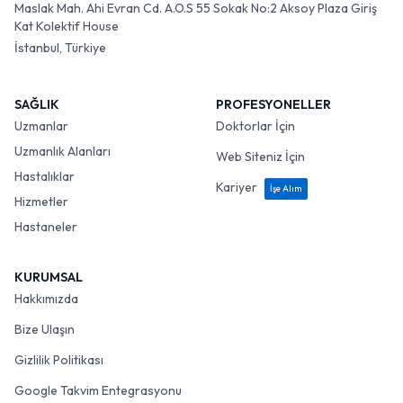
Maslak Mah. Ahi Evran Cd. A.O.S 55 Sokak No:2 Aksoy Plaza Giriş
Kat Kolektif House
İstanbul, Türkiye
SAĞLIK
PROFESYONELLER
Uzmanlar
Doktorlar İçin
Uzmanlık Alanları
Web Siteniz İçin
Hastalıklar
Kariyer
İşe Alım
Hizmetler
Hastaneler
KURUMSAL
Hakkımızda
Bize Ulaşın
Gizlilik Politikası
Google Takvim Entegrasyonu