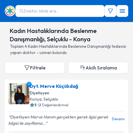
Doktor, klinik ara...
Kadın Hastalıklarında Beslenme
Danışmanlığı, Selçuklu - Konya
Toplam
4
Kadın Hastalıklarında Beslenme Danışmanlığı
tedavisi
yapan doktor - uzman bulundu
Filtrele
Akıllı Sıralama
Dyt. Merve Küçükdağ
Diyetisyen
Konya
, Selçuklu
5
(
2
Değerlendirme)
Diyetisyen Merve Hanım gerçekten gerek ilgisi gerek
Devamı
bilgisi ile zayıflama...