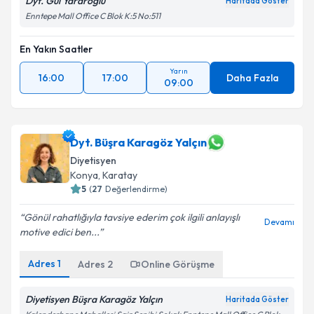
Dyt. Gül Yararoğlu
Haritada Göster
Enntepe Mall Office C Blok K:5 No:511
En Yakın Saatler
Yarın
16:00
17:00
Daha Fazla
09:00
Dyt. Büşra Karagöz Yalçın
Diyetisyen
Konya
, Karatay
5
(
27
Değerlendirme)
Gönül rahatlığıyla tavsiye ederim çok ilgili anlayışlı
Devamı
motive edici ben...
Adres
1
Adres
2
Online Görüşme
Diyetisyen Büşra Karagöz Yalçın
Haritada Göster