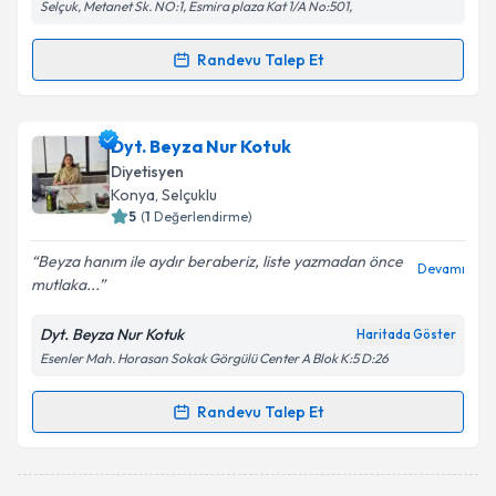
Selçuk, Metanet Sk. NO:1, Esmira plaza Kat 1/A No:501,
Randevu Talep Et
Randevu Takvimi Talebi
Dyt. Merve Küçükdağ
için randevu takvimi talebi
Dyt. Beyza Nur Kotuk
oluşturun. Size bu uzmandan randevu almanız için bir
Diyetisyen
takvim hazırlandığında e-posta ile bilgilendireceğiz.
Konya
, Selçuklu
5
(
1
Değerlendirme)
E-posta Adresiniz
Beyza hanım ile aydır beraberiz, liste yazmadan önce
Devamı
mutlaka...
Dyt. Beyza Nur Kotuk
Haritada Göster
Kişisel verilerimin işlenmesine ilişkin
Aydınlatma
Esenler Mah. Horasan Sokak Görgülü Center A Blok K:5 D:26
Metni
'ni okudum ve kişisel verilerimin belirtilen
kapsamda işlenmesini kabul ediyorum.
Randevu Talep Et
Randevu Takvimi Talebi
Takvim Talebini Gönder