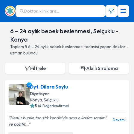
Doktor, klinik ara...
6 – 24 aylık bebek beslenmesi, Selçuklu -
Konya
Toplam
5
6 – 24 aylık bebek beslenmesi
tedavisi yapan doktor -
uzman bulundu
Filtrele
Akıllı Sıralama
Dyt. Dilara Soylu
Diyetisyen
Konya
, Selçuklu
5
(
4
Değerlendirme)
Henüz bugün tanıştık kendisiyle ama o kadar samimi
Devamı
ve pozitif...