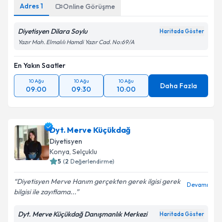
Adres
1
Online Görüşme
Diyetisyen Dilara Soylu
Haritada Göster
Yazır Mah. Elmalılı Hamdi Yazır Cad. No:69/A
En Yakın Saatler
10 Ağu
10 Ağu
10 Ağu
Daha Fazla
09:00
09:30
10:00
Dyt. Merve Küçükdağ
Diyetisyen
Konya
, Selçuklu
5
(
2
Değerlendirme)
Diyetisyen Merve Hanım gerçekten gerek ilgisi gerek
Devamı
bilgisi ile zayıflama...
Dyt. Merve Küçükdağ Danışmanlık Merkezi
Haritada Göster