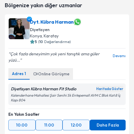
Dyt. Beyza Nur Kotuk
için randevu takvimi talebi
Bölgenize yakın diğer uzmanlar
oluşturun. Size bu uzmandan randevu almanız için bir
takvim hazırlandığında e-posta ile bilgilendireceğiz.
Dyt. Kübra Harman
E-posta Adresiniz
Diyetisyen
Konya
, Karatay
5
(
10
Değerlendirme)
Kişisel verilerimin işlenmesine ilişkin
Aydınlatma
Çok fazla deneyimim yok yeni tanıştık ama güler
Devamı
Metni
'ni okudum ve kişisel verilerimin belirtilen
yüzü...
kapsamda işlenmesini kabul ediyorum.
Adres
1
Online Görüşme
Takvim Talebini Gönder
Diyetisyen Kübra Harman Fit Studio
Haritada Göster
Kalenderhane Mahallesi Şair Senihi Sk Entepemall AVM C Blok Kat:8 İç
Kapı 804
En Yakın Saatler
10:00
11:00
12:00
Daha Fazla