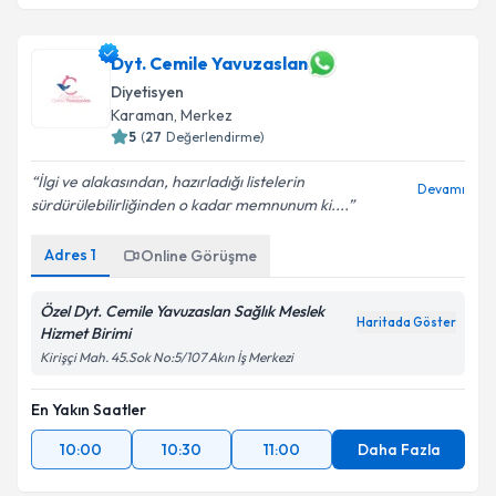
Dyt. Cemile Yavuzaslan
Diyetisyen
Karaman
, Merkez
5
(
27
Değerlendirme)
İlgi ve alakasından, hazırladığı listelerin
Devamı
sürdürülebilirliğinden o kadar memnunum ki....
Adres
1
Online Görüşme
Özel Dyt. Cemile Yavuzaslan Sağlık Meslek
Haritada Göster
Hizmet Birimi
Kirişçi Mah. 45.Sok No:5/107 Akın İş Merkezi
En Yakın Saatler
10:00
10:30
11:00
Daha Fazla