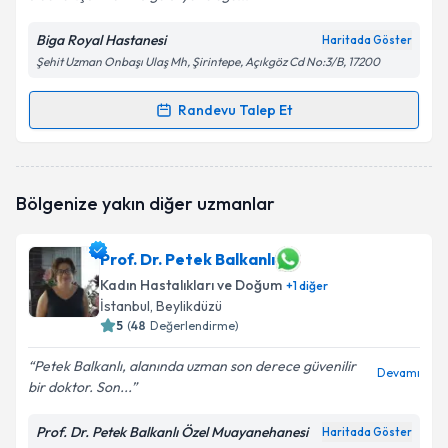
Biga Royal Hastanesi
Haritada Göster
Şehit Uzman Onbaşı Ulaş Mh, Şirintepe, Açıkgöz Cd No:3/B, 17200
Randevu Talep Et
Randevu Takvimi Talebi
Op. Dr. Nurcihan Korkmaz Çokyaman
için randevu
Bölgenize yakın diğer uzmanlar
takvimi talebi oluşturun. Size bu uzmandan randevu
almanız için bir takvim hazırlandığında e-posta ile
bilgilendireceğiz.
Prof. Dr. Petek Balkanlı
Kadın Hastalıkları ve Doğum
E-posta Adresiniz
+
1
diğer
İstanbul
, Beylikdüzü
5
(
48
Değerlendirme)
Petek Balkanlı, alanında uzman son derece güvenilir
Devamı
Kişisel verilerimin işlenmesine ilişkin
Aydınlatma
bir doktor. Son...
Metni
'ni okudum ve kişisel verilerimin belirtilen
kapsamda işlenmesini kabul ediyorum.
Prof. Dr. Petek Balkanlı Özel Muayanehanesi
Haritada Göster