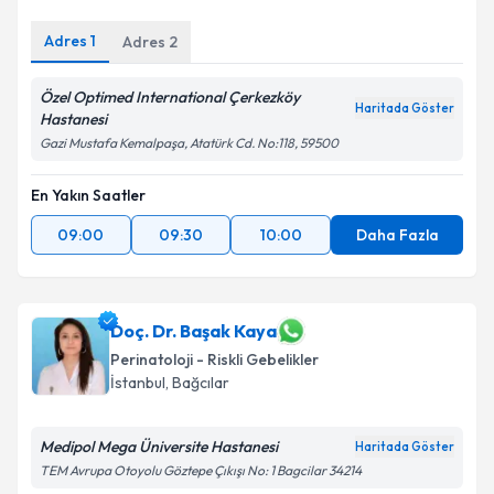
Kişisel verilerimin işlenmesine ilişkin
Aydınlatma
Metni
'ni okudum ve kişisel verilerimin belirtilen
Adres
1
Adres
2
kapsamda işlenmesini kabul ediyorum.
Özel Optimed International Çerkezköy
Haritada Göster
Takvim Talebini Gönder
Hastanesi
Gazi Mustafa Kemalpaşa, Atatürk Cd. No:118, 59500
En Yakın Saatler
09:00
09:30
10:00
Daha Fazla
Doç. Dr. Başak Kaya
Perinatoloji - Riskli Gebelikler
İstanbul
, Bağcılar
Medipol Mega Üniversite Hastanesi
Haritada Göster
TEM Avrupa Otoyolu Göztepe Çıkışı No: 1 Bagcilar 34214