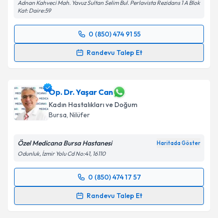
Adnan Kahveci Mah. Yavuz Sultan Selim Bul. Perlavista Rezidans 1 A Blok
Kat: Daire:59
Takvim Talebini Gönder
0 (850) 474 91 55
Randevu Takvimi Talebi
Randevu Talep Et
Prof. Dr. Petek Balkanlı
için randevu takvimi talebi
oluşturun. Size bu uzmandan randevu almanız için bir
takvim hazırlandığında e-posta ile bilgilendireceğiz.
Op. Dr. Yaşar Can
Kadın Hastalıkları ve Doğum
E-posta Adresiniz
Bursa
, Nilüfer
Özel Medicana Bursa Hastanesi
Haritada Göster
Odunluk, İzmir Yolu Cd No:41, 16110
Kişisel verilerimin işlenmesine ilişkin
Aydınlatma
Metni
'ni okudum ve kişisel verilerimin belirtilen
0 (850) 474 17 57
kapsamda işlenmesini kabul ediyorum.
Randevu Takvimi Talebi
Randevu Talep Et
Takvim Talebini Gönder
Op. Dr. Yaşar Can
için randevu takvimi talebi