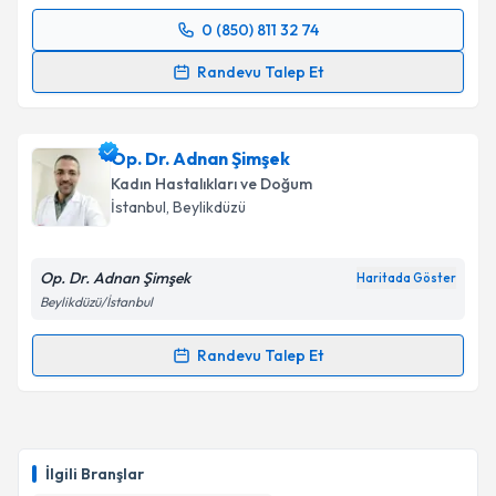
0 (850) 811 32 74
Randevu Takvimi Talebi
Randevu Talep Et
Doç. Dr. Başak Kaya
için randevu takvimi talebi
oluşturun. Size bu uzmandan randevu almanız için bir
Op. Dr. Adnan Şimşek
takvim hazırlandığında e-posta ile bilgilendireceğiz.
Kadın Hastalıkları ve Doğum
E-posta Adresiniz
İstanbul
, Beylikdüzü
Op. Dr. Adnan Şimşek
Haritada Göster
Beylikdüzü/İstanbul
Kişisel verilerimin işlenmesine ilişkin
Aydınlatma
Metni
'ni okudum ve kişisel verilerimin belirtilen
Randevu Talep Et
kapsamda işlenmesini kabul ediyorum.
Randevu Takvimi Talebi
Takvim Talebini Gönder
Op. Dr. Adnan Şimşek
için randevu takvimi talebi
oluşturun. Size bu uzmandan randevu almanız için bir
İlgili Branşlar
takvim hazırlandığında e-posta ile bilgilendireceğiz.