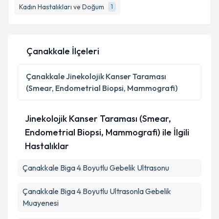
Kadın Hastalıkları ve Doğum
1
E-posta Adresiniz
Çanakkale İlçeleri
Kişisel verilerimin işlenmesine ilişkin
Aydınlatma
Metni
'ni okudum ve kişisel verilerimin belirtilen
Çanakkale
Jinekolojik Kanser Taraması
kapsamda işlenmesini kabul ediyorum.
(Smear, Endometrial Biopsi, Mammografi)
Takvim Talebini Gönder
Jinekolojik Kanser Taraması (Smear,
Endometrial Biopsi, Mammografi) ile İlgili
Hastalıklar
Çanakkale Biga 4 Boyutlu Gebelik Ultrasonu
Çanakkale Biga 4 Boyutlu Ultrasonla Gebelik
Muayenesi