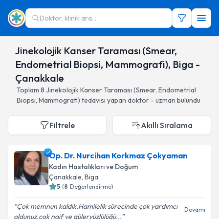
Doktor, klinik ara...
Jinekolojik Kanser Taraması (Smear,
Endometrial Biopsi, Mammografi), Biga -
Çanakkale
Toplam
8
Jinekolojik Kanser Taraması (Smear, Endometrial
Biopsi, Mammografi)
tedavisi yapan doktor - uzman bulundu
Filtrele
Akıllı Sıralama
Op. Dr. Nurcihan Korkmaz Çokyaman
Kadın Hastalıkları ve Doğum
Çanakkale
, Biga
5
(
8
Değerlendirme)
Çok memnun kaldık.Hamilelik sürecinde çok yardımcı
Devamı
oldunuz.çok naif ve güleryüzlülüğü...