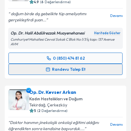
4.9
(
6
Değerlendirme)
doğum birde dış gebelikte tüp ameliyatımı
Devamı
gerçekleştirdi şuan...
Op. Dr. Halil Abdülrezzak Muayenehanesi
Haritada Göster
Cumhuriyet Mahallesi Cevval Sokak C Blok No:1/3 İç kapı: 137 Avenue
AVM
0 (850) 474 81 62
Randevu Takvimi Talebi
Randevu Talep Et
Op. Dr. Halil Abdülrezzak
için randevu takvimi talebi
oluşturun. Size bu uzmandan randevu almanız için bir
Op. Dr. Kevser Arkan
takvim hazırlandığında e-posta ile bilgilendireceğiz.
Kadın Hastalıkları ve Doğum
E-posta Adresiniz
Tekirdağ
, Çerkezköy
5
(
2
Değerlendirme)
Doktor hanımın jinekolojik onkoloji eğitimi aldığını
Devamı
öğrendikten sonra kendisine başvurduk....