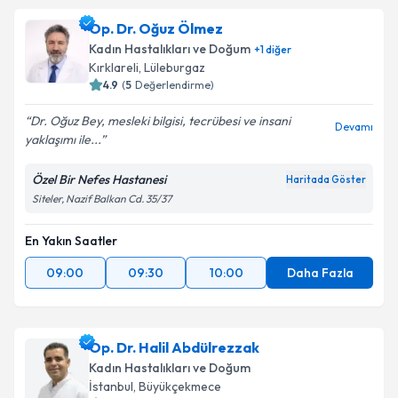
oluşturun. Size bu uzmandan randevu almanız için bir
Op. Dr. Oğuz Ölmez
takvim hazırlandığında e-posta ile bilgilendireceğiz.
Kadın Hastalıkları ve Doğum
+
1
diğer
E-posta Adresiniz
Kırklareli
, Lüleburgaz
4.9
(
5
Değerlendirme)
Dr. Oğuz Bey, mesleki bilgisi, tecrübesi ve insani
Devamı
yaklaşımı ile...
Kişisel verilerimin işlenmesine ilişkin
Aydınlatma
Metni
'ni okudum ve kişisel verilerimin belirtilen
Özel Bir Nefes Hastanesi
Haritada Göster
kapsamda işlenmesini kabul ediyorum.
Siteler, Nazif Balkan Cd. 35/37
En Yakın Saatler
Takvim Talebini Gönder
09:00
09:30
10:00
Daha Fazla
Op. Dr. Halil Abdülrezzak
Kadın Hastalıkları ve Doğum
İstanbul
, Büyükçekmece