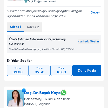
5
(
2
Değerlendirme)
Doktor hanımın jinekolojik onkoloji eğitimi aldığını
Devamı
öğrendikten sonra kendisine başvurduk....
Kişisel verilerimin işlenmesine ilişkin
Aydınlatma
Metni
'ni okudum ve kişisel verilerimin belirtilen
Adres
1
Adres
2
kapsamda işlenmesini kabul ediyorum.
Özel Optimed International Çerkezköy
Haritada Göster
Takvim Talebini Gönder
Hastanesi
Gazi Mustafa Kemalpaşa, Atatürk Cd. No:118, 59500
En Yakın Saatler
Yarın
Yarın
Yarın
Daha Fazla
09:00
09:30
10:00
Doç. Dr. Başak Kaya
Perinatoloji - Riskli Gebelikler
İstanbul
, Bağcılar