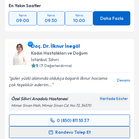
En Yakın Saatler
Takvim Talebini Gönder
Yarın
Yarın
Yarın
Daha Fazla
09:00
09:30
10:00
Doç. Dr. İlknur İnegöl
Kadın Hastalıkları ve Doğum
İstanbul
, Silivri
5
(
7
Değerlendirme)
güler yüzlü alanında oldukça başarılı ilknur hocama
Devamı
çok teşekkür ederim...
Özel Silivri Anadolu Hastanesi
Haritada Göster
Mimar Sinan Mah, Mimar Sinan Cd. No:72, 34570
0 (850) 811 55 37
Randevu Takvimi Talebi
Randevu Talep Et