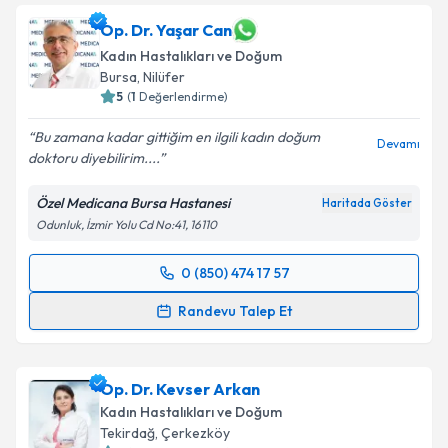
Op. Dr. Yaşar Can
Kadın Hastalıkları ve Doğum
Bursa
, Nilüfer
5
(
1
Değerlendirme)
Bu zamana kadar gittiğim en ilgili kadın doğum
Devamı
doktoru diyebilirim....
Özel Medicana Bursa Hastanesi
Haritada Göster
Odunluk, İzmir Yolu Cd No:41, 16110
0 (850) 474 17 57
Randevu Takvimi Talebi
Randevu Talep Et
Op. Dr. Yaşar Can
için randevu takvimi talebi
oluşturun. Size bu uzmandan randevu almanız için bir
Op. Dr. Kevser Arkan
takvim hazırlandığında e-posta ile bilgilendireceğiz.
Kadın Hastalıkları ve Doğum
E-posta Adresiniz
Tekirdağ
, Çerkezköy