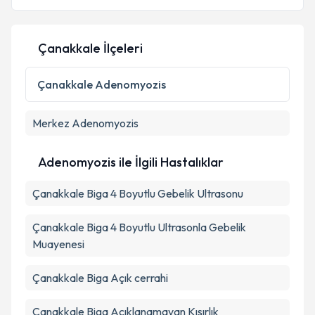
Çanakkale İlçeleri
Kişisel verilerimin işlenmesine ilişkin
Aydınlatma
Metni
'ni okudum ve kişisel verilerimin belirtilen
Çanakkale
Adenomyozis
kapsamda işlenmesini kabul ediyorum.
Merkez
Adenomyozis
Takvim Talebini Gönder
Adenomyozis ile İlgili Hastalıklar
Çanakkale Biga 4 Boyutlu Gebelik Ultrasonu
Çanakkale Biga 4 Boyutlu Ultrasonla Gebelik
Muayenesi
Çanakkale Biga Açık cerrahi
Çanakkale Biga Açıklanamayan Kısırlık