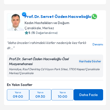
Prof. Dr. Servet Özden Hacıvelioğlu
Kadın Hastalıkları ve Doğum
Çanakkale
, Merkez
5
(
15
Değerlendirme)
daha önceleri rahimdeki kistler nedeniyle kez farklı
Devamı
dr...
Prof.Dr. Servet Özden Hacıvelioğlu Özel
Haritada Göster
Muayenehanesi
Hamidiye, Rauf Denktaş Cd Vizyon Park Sitesi, 17100 Kepez/Çanakkale
Merkez/Çanakkale
En Yakın Saatler
Yarın
Yarın
Yarın
Daha Fazla
09:00
09:30
10:00