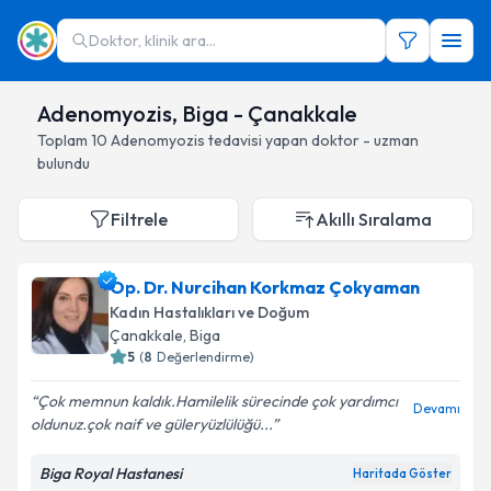
Doktor, klinik ara...
Adenomyozis, Biga - Çanakkale
Toplam
10
Adenomyozis
tedavisi yapan doktor - uzman
bulundu
Filtrele
Akıllı Sıralama
Op. Dr. Nurcihan Korkmaz Çokyaman
Kadın Hastalıkları ve Doğum
Çanakkale
, Biga
5
(
8
Değerlendirme)
Çok memnun kaldık.Hamilelik sürecinde çok yardımcı
Devamı
oldunuz.çok naif ve güleryüzlülüğü...
Biga Royal Hastanesi
Haritada Göster