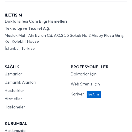
İLETİŞİM
Doktorsitesi Com Bilgi Hizmetleri
Teknoloji ve Ticaret A.Ş.
Maslak Mah. Ahi Evran Cd. A.O.S 55 Sokak No:2 Aksoy Plaza Giriş
Kat Kolektif House
İstanbul, Türkiye
SAĞLIK
PROFESYONELLER
Uzmanlar
Doktorlar İçin
Uzmanlık Alanları
Web Siteniz İçin
Hastalıklar
Kariyer
İşe Alım
Hizmetler
Hastaneler
KURUMSAL
Hakkımızda