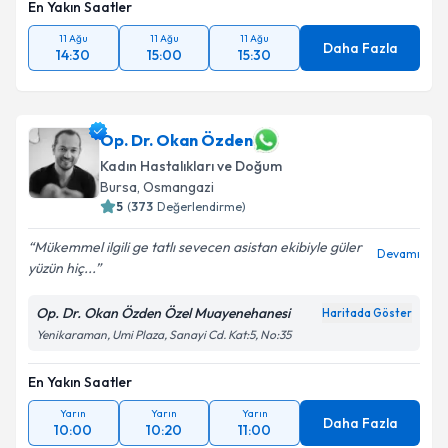
En Yakın Saatler
11 Ağu
11 Ağu
11 Ağu
Daha Fazla
14:30
15:00
15:30
Op. Dr. Okan Özden
Kadın Hastalıkları ve Doğum
Bursa
, Osmangazi
5
(
373
Değerlendirme)
Mükemmel ilgili ge tatlı sevecen asistan ekibiyle güler
Devamı
yüzün hiç...
Op. Dr. Okan Özden Özel Muayenehanesi
Haritada Göster
Yenikaraman, Umi Plaza, Sanayi Cd. Kat:5, No:35
En Yakın Saatler
Yarın
Yarın
Yarın
Daha Fazla
10:00
10:20
11:00