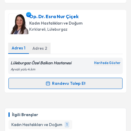
Doç. Dr. İlknur İnegöl
için randevu takvimi talebi
oluşturun. Size bu uzmandan randevu almanız için bir
Op. Dr. Esra Nur Çiçek
takvim hazırlandığında e-posta ile bilgilendireceğiz.
Kadın Hastalıkları ve Doğum
E-posta Adresiniz
Kırklareli
, Lüleburgaz
Adres
1
Adres
2
Kişisel verilerimin işlenmesine ilişkin
Aydınlatma
Lüleburgaz Özel Balkan Hastanesi
Metni
'ni okudum ve kişisel verilerimin belirtilen
Haritada Göster
kapsamda işlenmesini kabul ediyorum.
Ayvalı yolu 4.km
Randevu Talep Et
Randevu Takvimi Talebi
Takvim Talebini Gönder
Op. Dr. Esra Nur Çiçek
için randevu takvimi talebi
oluşturun. Size bu uzmandan randevu almanız için bir
İlgili Branşlar
takvim hazırlandığında e-posta ile bilgilendireceğiz.
Kadın Hastalıkları ve Doğum
1
E-posta Adresiniz