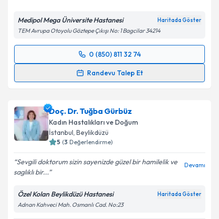
Medipol Mega Üniversite Hastanesi
Haritada Göster
TEM Avrupa Otoyolu Göztepe Çıkışı No: 1 Bagcilar 34214
0 (850) 811 32 74
Randevu Takvimi Talebi
Randevu Talep Et
Doç. Dr. Başak Kaya
için randevu takvimi talebi
oluşturun. Size bu uzmandan randevu almanız için bir
Doç. Dr. Tuğba Gürbüz
takvim hazırlandığında e-posta ile bilgilendireceğiz.
Kadın Hastalıkları ve Doğum
E-posta Adresiniz
İstanbul
, Beylikdüzü
5
(
3
Değerlendirme)
Sevgili doktorum sizin sayenizde güzel bir hamilelik ve
Devamı
saglıklı bir...
Kişisel verilerimin işlenmesine ilişkin
Aydınlatma
Metni
'ni okudum ve kişisel verilerimin belirtilen
Özel Kolan Beylikdüzü Hastanesi
Haritada Göster
kapsamda işlenmesini kabul ediyorum.
Adnan Kahveci Mah. Osmanlı Cad. No:23