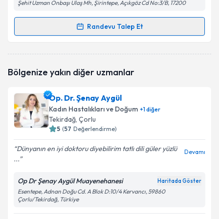
Şehit Uzman Onbaşı Ulaş Mh, Şirintepe, Açıkgöz Cd No:3/B, 17200
Randevu Talep Et
Randevu Takvimi Talebi
Op. Dr. Nurcihan Korkmaz Çokyaman
için randevu
Bölgenize yakın diğer uzmanlar
takvimi talebi oluşturun. Size bu uzmandan randevu
almanız için bir takvim hazırlandığında e-posta ile
bilgilendireceğiz.
Op. Dr. Şenay Aygül
Kadın Hastalıkları ve Doğum
+
1
diğer
E-posta Adresiniz
Tekirdağ
, Çorlu
5
(
57
Değerlendirme)
Dünyanın en iyi doktoru diyebilirim tatlı dili güler yüzlü
Devamı
...
Kişisel verilerimin işlenmesine ilişkin
Aydınlatma
Metni
'ni okudum ve kişisel verilerimin belirtilen
kapsamda işlenmesini kabul ediyorum.
Op Dr Şenay Aygül Muayenehanesi
Haritada Göster
Esentepe, Adnan Doğu Cd. A Blok D:10/4 Kervancı, 59860
Çorlu/Tekirdağ, Türkiye
Takvim Talebini Gönder