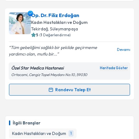
Doç. Dr. Başak Kaya
için randevu takvimi talebi
oluşturun. Size bu uzmandan randevu almanız için bir
Op. Dr. Filiz Erdoğan
takvim hazırlandığında e-posta ile bilgilendireceğiz.
Kadın Hastalıkları ve Doğum
E-posta Adresiniz
Tekirdağ
, Süleymanpaşa
5
(
1
Değerlendirme)
Tüm gebeliğimi sağlıklı bir şekilde geçirmeme
Devamı
yardımcı olan, mutlu bir...
Kişisel verilerimin işlenmesine ilişkin
Aydınlatma
Metni
'ni okudum ve kişisel verilerimin belirtilen
Özel Star Medica Hastanesi
Haritada Göster
kapsamda işlenmesini kabul ediyorum.
Ortacami, Cengiz Topel Meydanı No:10, 59030
Takvim Talebini Gönder
Randevu Talep Et
Randevu Takvimi Talebi
Op. Dr. Filiz Erdoğan
için randevu takvimi talebi
oluşturun. Size bu uzmandan randevu almanız için bir
İlgili Branşlar
takvim hazırlandığında e-posta ile bilgilendireceğiz.
Kadın Hastalıkları ve Doğum
1
E-posta Adresiniz