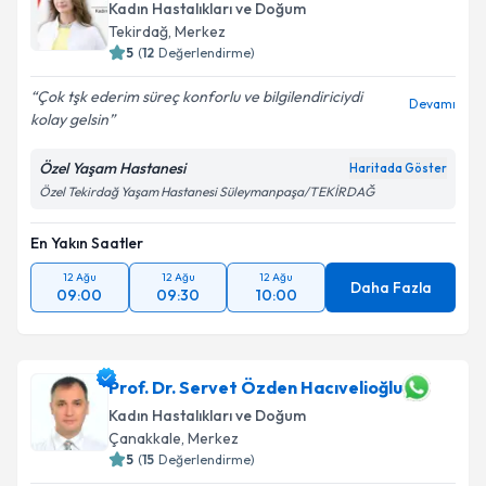
Kadın Hastalıkları ve Doğum
Tekirdağ
, Merkez
5
(
12
Değerlendirme)
Çok tşk ederim süreç konforlu ve bilgilendiriciydi
Devamı
kolay gelsin
Özel Yaşam Hastanesi
Haritada Göster
Özel Tekirdağ Yaşam Hastanesi Süleymanpaşa/TEKİRDAĞ
En Yakın Saatler
12 Ağu
12 Ağu
12 Ağu
Daha Fazla
09:00
09:30
10:00
Prof. Dr. Servet Özden Hacıvelioğlu
Kadın Hastalıkları ve Doğum
Çanakkale
, Merkez
5
(
15
Değerlendirme)