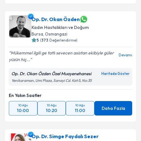
Op. Dr. Okan Özden
Kadın Hastalıkları ve Doğum
Bursa
, Osmangazi
5
(
373
Değerlendirme)
Mükemmel ilgili ge tatlı sevecen asistan ekibiyle güler
Devamı
yüzün hiç...
Op. Dr. Okan Özden Özel Muayenehanesi
Haritada Göster
Yenikaraman, Umi Plaza, Sanayi Cd. Kat:5, No:35
En Yakın Saatler
10 Ağu
10 Ağu
10 Ağu
Daha Fazla
10:00
10:20
11:00
Op. Dr. Simge Faydalı Sezer