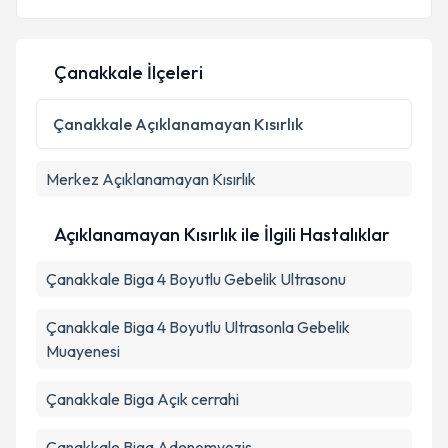
Çanakkale İlçeleri
Kişisel verilerimin işlenmesine ilişkin
Aydınlatma
Metni
'ni okudum ve kişisel verilerimin belirtilen
Çanakkale
Açıklanamayan Kısırlık
kapsamda işlenmesini kabul ediyorum.
Merkez
Açıklanamayan Kısırlık
Takvim Talebini Gönder
Açıklanamayan Kısırlık ile İlgili Hastalıklar
Çanakkale Biga 4 Boyutlu Gebelik Ultrasonu
Çanakkale Biga 4 Boyutlu Ultrasonla Gebelik
Muayenesi
Çanakkale Biga Açık cerrahi
Çanakkale Biga Adenomyozis