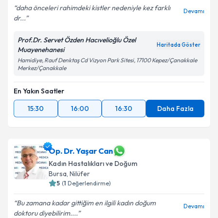
daha önceleri rahimdeki kistler nedeniyle kez farklı
Devamı
dr...
Prof.Dr. Servet Özden Hacıvelioğlu Özel
Haritada Göster
Muayenehanesi
Hamidiye, Rauf Denktaş Cd Vizyon Park Sitesi, 17100 Kepez/Çanakkale
Merkez/Çanakkale
En Yakın Saatler
15:30
16:00
16:30
Daha Fazla
Op. Dr. Yaşar Can
Kadın Hastalıkları ve Doğum
Bursa
, Nilüfer
5
(
1
Değerlendirme)
Bu zamana kadar gittiğim en ilgili kadın doğum
Devamı
doktoru diyebilirim....