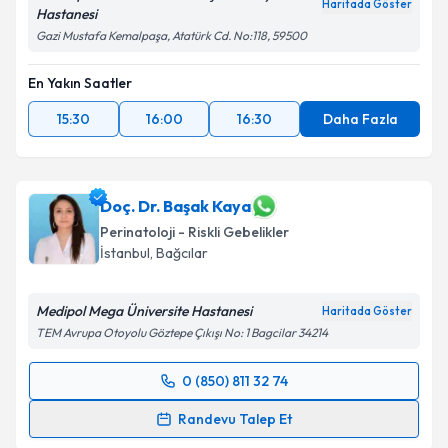
Haritada Göster
Takvim Talebini Gönder
Hastanesi
Gazi Mustafa Kemalpaşa, Atatürk Cd. No:118, 59500
En Yakın Saatler
15:30
16:00
16:30
Daha Fazla
Doç. Dr. Başak Kaya
Perinatoloji - Riskli Gebelikler
İstanbul
, Bağcılar
Medipol Mega Üniversite Hastanesi
Haritada Göster
TEM Avrupa Otoyolu Göztepe Çıkışı No: 1 Bagcilar 34214
0 (850) 811 32 74
Randevu Takvimi Talebi
Randevu Talep Et