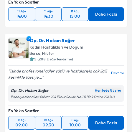
En Yakın Saatler
11 Ağu
11 Ağu
11 Ağu
Daha Fazla
14:00
14:30
15:00
Op. Dr. Hakan Sağer
Kadın Hastalıkları ve Doğum
Bursa
, Nilüfer
5
(
208
Değerlendirme)
İşinde profesyonel güler yüzlü ve hastalarıyla cok ilgili
Devamı
kesinlikle tavsiye...
Op. Dr. Hakan Sağer
Haritada Göster
İhsaniye Mahallesi Bulvar 224 İlknur Sokak No:1 B Blok Daire:2 16140
En Yakın Saatler
10 Ağu
10 Ağu
10 Ağu
Daha Fazla
09:00
09:30
10:00