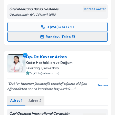
Özel Medicana Bursa Hastanesi
Haritada Göster
Odunluk, İzmir Yolu Cd No:41, 16110
0 (850) 474 17 57
Randevu Takvimi Talebi
Randevu Talep Et
Op. Dr. Yaşar Can
için randevu takvimi talebi
oluşturun. Size bu uzmandan randevu almanız için bir
Op. Dr. Kevser Arkan
takvim hazırlandığında e-posta ile bilgilendireceğiz.
Kadın Hastalıkları ve Doğum
E-posta Adresiniz
Tekirdağ
, Çerkezköy
5
(
2
Değerlendirme)
Doktor hanımın jinekolojik onkoloji eğitimi aldığını
Devamı
öğrendikten sonra kendisine başvurduk....
Kişisel verilerimin işlenmesine ilişkin
Aydınlatma
Metni
'ni okudum ve kişisel verilerimin belirtilen
Adres
1
Adres
2
kapsamda işlenmesini kabul ediyorum.
Özel Optimed International Çerkezköy