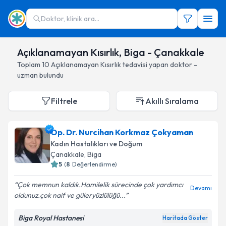
Doktor, klinik ara...
Açıklanamayan Kısırlık, Biga - Çanakkale
Toplam
10
Açıklanamayan Kısırlık
tedavisi yapan doktor -
uzman bulundu
Filtrele
Akıllı Sıralama
Op. Dr. Nurcihan Korkmaz Çokyaman
Kadın Hastalıkları ve Doğum
Çanakkale
, Biga
5
(
8
Değerlendirme)
Çok memnun kaldık.Hamilelik sürecinde çok yardımcı
Devamı
oldunuz.çok naif ve güleryüzlülüğü...
Biga Royal Hastanesi
Haritada Göster