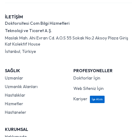
İLETİŞİM
Doktorsitesi Com Bilgi Hizmetleri
Teknoloji ve Ticaret A.Ş.
Maslak Mah. Ahi Evran Cd. A.O.S 55 Sokak No:2 Aksoy Plaza Giriş
Kat Kolektif House
İstanbul, Türkiye
SAĞLIK
PROFESYONELLER
Uzmanlar
Doktorlar İçin
Uzmanlık Alanları
Web Siteniz İçin
Hastalıklar
Kariyer
İşe Alım
Hizmetler
Hastaneler
KURUMSAL
Hakkımızda