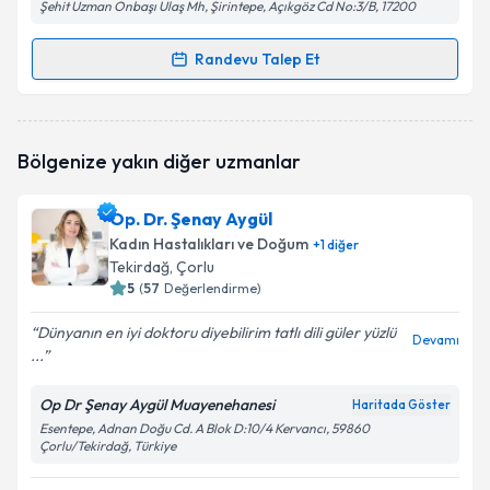
Şehit Uzman Onbaşı Ulaş Mh, Şirintepe, Açıkgöz Cd No:3/B, 17200
Randevu Talep Et
Randevu Takvimi Talebi
Op. Dr. Nurcihan Korkmaz Çokyaman
için randevu
Bölgenize yakın diğer uzmanlar
takvimi talebi oluşturun. Size bu uzmandan randevu
almanız için bir takvim hazırlandığında e-posta ile
bilgilendireceğiz.
Op. Dr. Şenay Aygül
Kadın Hastalıkları ve Doğum
+
1
diğer
E-posta Adresiniz
Tekirdağ
, Çorlu
5
(
57
Değerlendirme)
Dünyanın en iyi doktoru diyebilirim tatlı dili güler yüzlü
Devamı
...
Kişisel verilerimin işlenmesine ilişkin
Aydınlatma
Metni
'ni okudum ve kişisel verilerimin belirtilen
kapsamda işlenmesini kabul ediyorum.
Op Dr Şenay Aygül Muayenehanesi
Haritada Göster
Esentepe, Adnan Doğu Cd. A Blok D:10/4 Kervancı, 59860
Çorlu/Tekirdağ, Türkiye
Takvim Talebini Gönder