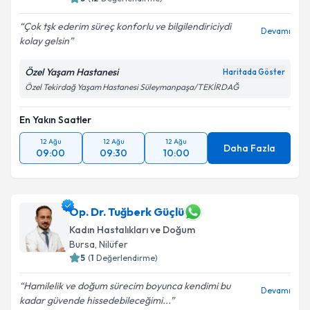
Çok tşk ederim süreç konforlu ve bilgilendiriciydi
Devamı
kolay gelsin
Özel Yaşam Hastanesi
Haritada Göster
Özel Tekirdağ Yaşam Hastanesi Süleymanpaşa/TEKİRDAĞ
En Yakın Saatler
12 Ağu
12 Ağu
12 Ağu
Daha Fazla
09:00
09:30
10:00
Op. Dr. Tuğberk Güçlü
Kadın Hastalıkları ve Doğum
Bursa
, Nilüfer
5
(
1
Değerlendirme)
Hamilelik ve doğum sürecim boyunca kendimi bu
Devamı
kadar güvende hissedebileceğimi...