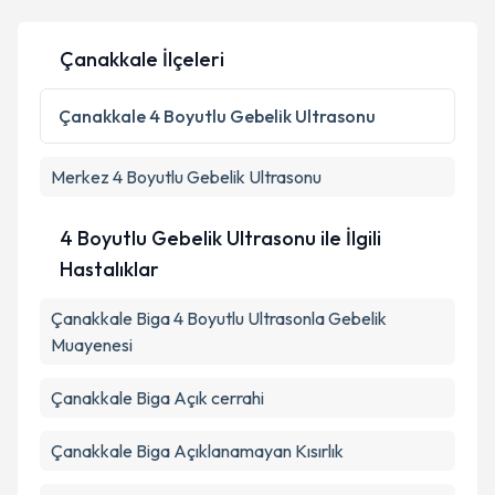
Kişisel verilerimin işlenmesine ilişkin
Aydınlatma
Çanakkale İlçeleri
Metni
'ni okudum ve kişisel verilerimin belirtilen
kapsamda işlenmesini kabul ediyorum.
Çanakkale
4 Boyutlu Gebelik Ultrasonu
Takvim Talebini Gönder
Merkez
4 Boyutlu Gebelik Ultrasonu
4 Boyutlu Gebelik Ultrasonu ile İlgili
Hastalıklar
Çanakkale Biga 4 Boyutlu Ultrasonla Gebelik
Muayenesi
Çanakkale Biga Açık cerrahi
Çanakkale Biga Açıklanamayan Kısırlık