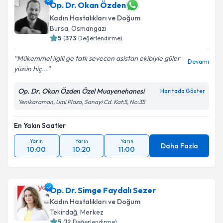
Op. Dr. Okan Özden
Kadın Hastalıkları ve Doğum
Bursa
, Osmangazi
5
(
373
Değerlendirme)
Mükemmel ilgili ge tatlı sevecen asistan ekibiyle güler
Devamı
yüzün hiç...
Op. Dr. Okan Özden Özel Muayenehanesi
Haritada Göster
Yenikaraman, Umi Plaza, Sanayi Cd. Kat:5, No:35
En Yakın Saatler
Yarın
Yarın
Yarın
Daha Fazla
10:00
10:20
11:00
Op. Dr. Simge Faydalı Sezer
Kadın Hastalıkları ve Doğum
Tekirdağ
, Merkez
5
(
12
Değerlendirme)