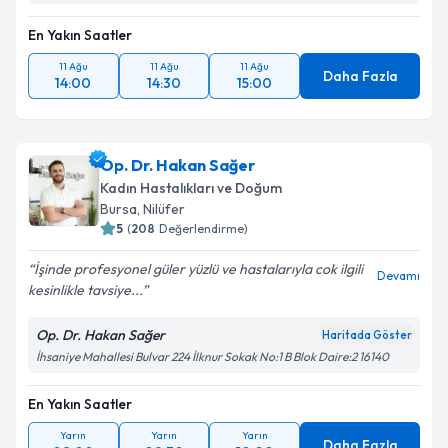
Takvim Talebini Gönder
En Yakın Saatler
11 Ağu
11 Ağu
11 Ağu
Daha Fazla
14:00
14:30
15:00
Op. Dr. Hakan Sağer
Kadın Hastalıkları ve Doğum
Bursa
, Nilüfer
5
(
208
Değerlendirme)
İşinde profesyonel güler yüzlü ve hastalarıyla cok ilgili
Devamı
kesinlikle tavsiye...
Op. Dr. Hakan Sağer
Haritada Göster
İhsaniye Mahallesi Bulvar 224 İlknur Sokak No:1 B Blok Daire:2 16140
En Yakın Saatler
Yarın
Yarın
Yarın
Daha Fazla