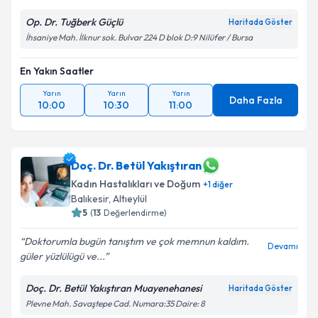
Op. Dr. Tuğberk Güçlü
Haritada Göster
İhsaniye Mah. İlknur sok. Bulvar 224 D blok D:9 Nilüfer / Bursa
En Yakın Saatler
Yarın
Yarın
Yarın
Daha Fazla
10:00
10:30
11:00
Doç. Dr. Betül Yakıştıran
Kadın Hastalıkları ve Doğum
+
1
diğer
Balıkesir
, Altıeylül
5
(
13
Değerlendirme)
Doktorumla bugün tanıştım ve çok memnun kaldım.
Devamı
güler yüzlülügü ve...
Doç. Dr. Betül Yakıştıran Muayenehanesi
Haritada Göster
Plevne Mah. Savaştepe Cad. Numara:35 Daire: 8