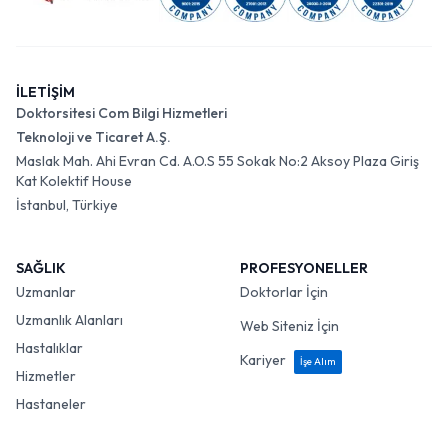
İLETİŞİM
Doktorsitesi Com Bilgi Hizmetleri
Teknoloji ve Ticaret A.Ş.
Maslak Mah. Ahi Evran Cd. A.O.S 55 Sokak No:2 Aksoy Plaza Giriş
Kat Kolektif House
İstanbul, Türkiye
SAĞLIK
PROFESYONELLER
Uzmanlar
Doktorlar İçin
Uzmanlık Alanları
Web Siteniz İçin
Hastalıklar
Kariyer
İşe Alım
Hizmetler
Hastaneler