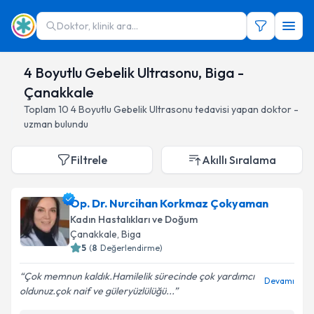
Doktor, klinik ara...
4 Boyutlu Gebelik Ultrasonu, Biga -
Çanakkale
Toplam
10
4 Boyutlu Gebelik Ultrasonu
tedavisi yapan doktor -
uzman bulundu
Filtrele
Akıllı Sıralama
Op. Dr. Nurcihan Korkmaz Çokyaman
Kadın Hastalıkları ve Doğum
Çanakkale
, Biga
5
(
8
Değerlendirme)
Çok memnun kaldık.Hamilelik sürecinde çok yardımcı
Devamı
oldunuz.çok naif ve güleryüzlülüğü...