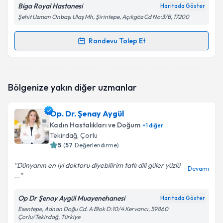
Biga Royal Hastanesi
Haritada Göster
Şehit Uzman Onbaşı Ulaş Mh, Şirintepe, Açıkgöz Cd No:3/B, 17200
Randevu Talep Et
Randevu Takvimi Talebi
Op. Dr. Nurcihan Korkmaz Çokyaman
için randevu
Bölgenize yakın diğer uzmanlar
takvimi talebi oluşturun. Size bu uzmandan randevu
almanız için bir takvim hazırlandığında e-posta ile
bilgilendireceğiz.
Op. Dr. Şenay Aygül
Kadın Hastalıkları ve Doğum
+
1
diğer
E-posta Adresiniz
Tekirdağ
, Çorlu
5
(
57
Değerlendirme)
Dünyanın en iyi doktoru diyebilirim tatlı dili güler yüzlü
Devamı
...
Kişisel verilerimin işlenmesine ilişkin
Aydınlatma
Metni
'ni okudum ve kişisel verilerimin belirtilen
kapsamda işlenmesini kabul ediyorum.
Op Dr Şenay Aygül Muayenehanesi
Haritada Göster
Esentepe, Adnan Doğu Cd. A Blok D:10/4 Kervancı, 59860
Çorlu/Tekirdağ, Türkiye