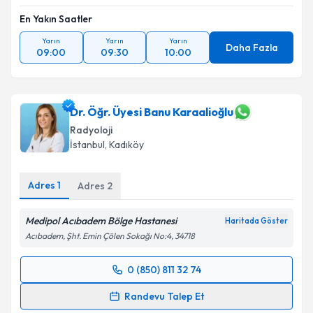
En Yakın Saatler
Yarın
Yarın
Yarın
Daha Fazla
09:00
09:30
10:00
Dr. Öğr. Üyesi Banu Karaalioğlu
Radyoloji
İstanbul
, Kadıköy
Adres
1
Adres
2
Medipol Acıbadem Bölge Hastanesi
Haritada Göster
Acıbadem, Şht. Emin Çölen Sokağı No:4, 34718
0 (850) 811 32 74
Randevu Takvimi Talebi
Randevu Talep Et