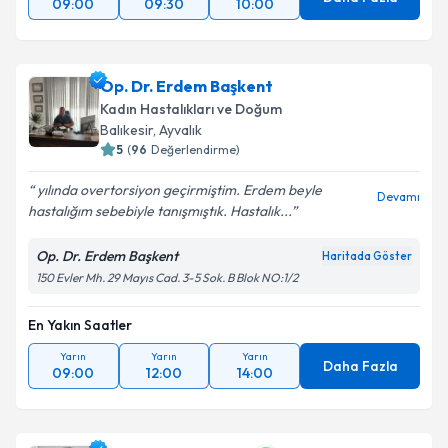
09:00
09:30
10:00
Op. Dr. Erdem Başkent
Kadın Hastalıkları ve Doğum
Balıkesir
, Ayvalık
5
(
96
Değerlendirme)
yılında overtorsiyon geçirmiştim. Erdem beyle
Devamı
hastalığım sebebiyle tanışmıştık. Hastalık...
Op. Dr. Erdem Başkent
Haritada Göster
150 Evler Mh. 29 Mayıs Cad. 3-5 Sok. B Blok NO:1/2
En Yakın Saatler
Yarın
Yarın
Yarın
Daha Fazla
09:00
12:00
14:00