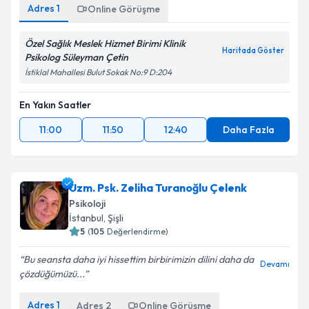
Adres
1
Online Görüşme
Özel Sağlık Meslek Hizmet Birimi Klinik
Haritada Göster
Psikolog Süleyman Çetin
İstiklal Mahallesi Bulut Sokak No:9 D:204
En Yakın Saatler
11:00
11:50
12:40
Daha Fazla
Uzm. Psk. Zeliha Turanoğlu Çelenk
Psikoloji
İstanbul
,
Şişli
5
(
105
Değerlendirme)
Bu seansta daha iyi hissettim birbirimizin dilini daha da
Devamı
çözdüğümüzü...
Adres
1
Adres
2
Online Görüşme