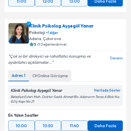
11:00
12:00
13:00
Daha Fazla
Klinik Psikolog Ayşegül Yanar
Psikoloji
+
1
diğer
Adana
,
Çukurova
5
(
1
Değerlendirme)
Çok iyi bir dinleyici ve rahatlatıcı konuşma ve
Devamı
aydınlatıcı açıklamalar...
Adres
1
Online Görüşme
Klinik Psikolog Ayşegül Yanar
Haritada Göster
Belediye Evleri Mah. Doktor Sadık Ahmet Blv. Adanorm Teras A Blok No:
82 İç Kapı No 21
En Yakın Saatler
10:00
10:50
11:40
Daha Fazla