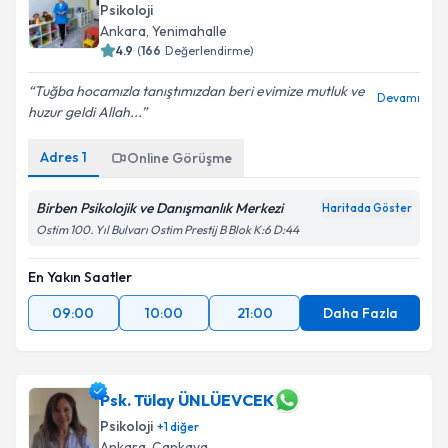
Psikoloji
Ankara
,
Yenimahalle
4.9
(
166
Değerlendirme)
Tuğba hocamızla tanıştımızdan beri evimize mutluk ve
Devamı
huzur geldi Allah...
Adres
1
Online Görüşme
Birben Psikolojik ve Danışmanlık Merkezi
Haritada Göster
Ostim 100. Yıl Bulvarı Ostim Prestij B Blok K:6 D:44
En Yakın Saatler
09:00
10:00
21:00
Daha Fazla
Psk. Tülay ÜNLÜEVCEK
Psikoloji
+
1
diğer
Ankara
,
Çankaya