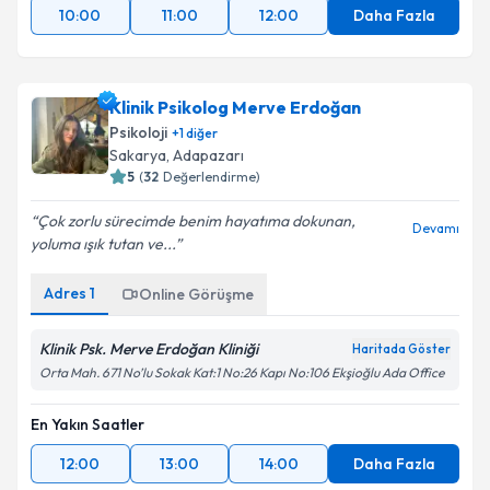
10:00
11:00
12:00
Daha Fazla
Klinik Psikolog Merve Erdoğan
Psikoloji
+
1
diğer
Sakarya
,
Adapazarı
5
(
32
Değerlendirme)
Çok zorlu sürecimde benim hayatıma dokunan,
Devamı
yoluma ışık tutan ve...
Adres
1
Online Görüşme
Klinik Psk. Merve Erdoğan Kliniği
Haritada Göster
Orta Mah. 671 No’lu Sokak Kat:1 No:26 Kapı No:106 Ekşioğlu Ada Office
En Yakın Saatler
12:00
13:00
14:00
Daha Fazla