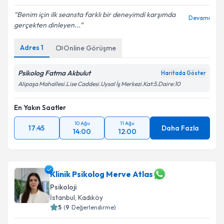
Benim için ilk seansta farklı bir deneyimdi karşımda
Devamı
gerçekten dinleyen...
Adres
1
Online Görüşme
Psikolog Fatma Akbulut
Haritada Göster
Alipaşa Mahallesi.Lise Caddesi.Uysal İş Merkezi.Kat:5.Daire:10
En Yakın Saatler
10 Ağu
11 Ağu
17:45
Daha Fazla
14:00
12:00
Klinik Psikolog Merve Atlas
Psikoloji
İstanbul
,
Kadıköy
5
(
9
Değerlendirme)