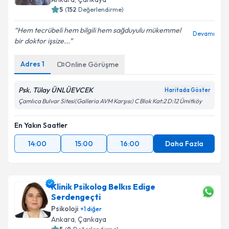
5
(
152
Değerlendirme)
Hem tecrübeli hem bilgili hem sağduyulu mükemmel
Devamı
bir doktor işsize...
Adres
1
Online Görüşme
Psk. Tülay ÜNLÜEVCEK
Haritada Göster
Çamlıca Bulvar Sitesi(Galleria AVM Karşısı) C Blok Kat:2 D:12 Ümitköy
En Yakın Saatler
14:00
15:00
16:00
Daha Fazla
Klinik Psikolog Belkıs Edige
Serdengeçti
Psikoloji
+
1
diğer
Ankara
,
Çankaya