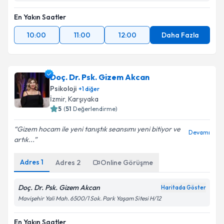
En Yakın Saatler
10:00
11:00
12:00
Daha Fazla
Doç. Dr. Psk. Gizem Akcan
Psikoloji
+
1
diğer
İzmir
,
Karşıyaka
5
(
51
Değerlendirme)
Gizem hocam ile yeni tanıştık seansımı yeni bitiyor ve
Devamı
artık...
Adres
1
Adres
2
Online Görüşme
Doç. Dr. Psk. Gizem Akcan
Haritada Göster
Mavişehir Yali Mah. 6500/1 Sok. Park Yaşam Sitesi H/12
En Yakın Saatler