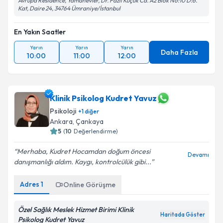
Avrupa Residence, Yamanevler, Dr. Fazıl Küçük Cd. A2 Blok No:10 D:6.
Kat, Daire 24, 34764 Ümraniye/İstanbul
En Yakın Saatler
Yarın
Yarın
Yarın
Daha Fazla
10:00
11:00
12:00
Klinik Psikolog Kudret Yavuz
Psikoloji
+
1
diğer
Ankara
,
Çankaya
5
(
10
Değerlendirme)
Merhaba, Kudret Hocamdan doğum öncesi
Devamı
danışmanlığı aldım. Kaygı, kontrolcülük gibi...
Adres
1
Online Görüşme
Özel Sağlık Meslek Hizmet Birimi Klinik
Haritada Göster
Psikolog Kudret Yavuz