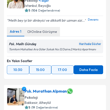
Psikoloji
+
1
diğer
İstanbul
,
Beyoğlu
5
(
106
Değerlendirme)
Devamı
Melih bey iyi bir dinleyici ve dikkatli bir uzman sizi...
Adres
1
Online Görüşme
Psk. Melih Gündeş
Haritada Göster
Tomtom Mahallesi Ara Güler Sokak No:12 Daire:2 Markiz Apartmanı
En Yakın Saatler
10:30
15:00
17:00
Daha Fazla
Psk. Murathan Alpman
Psikoloji
Balıkesir
,
Altıeylül
5
(
19
Değerlendirme)