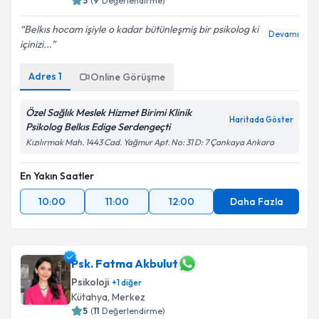
5
(
9
Değerlendirme)
Belkıs hocam işiyle o kadar bütünleşmiş bir psikolog ki
Devamı
içinizi...
Adres
1
Online Görüşme
Özel Sağlık Meslek Hizmet Birimi Klinik
Haritada Göster
Psikolog Belkıs Edige Serdengeçti
Kızılırmak Mah. 1443 Cad. Yağmur Apt. No: 31 D: 7 Çankaya Ankara
En Yakın Saatler
10:00
11:00
12:00
Daha Fazla
Psk. Fatma Akbulut
Psikoloji
+
1
diğer
Kütahya
,
Merkez
5
(
11
Değerlendirme)