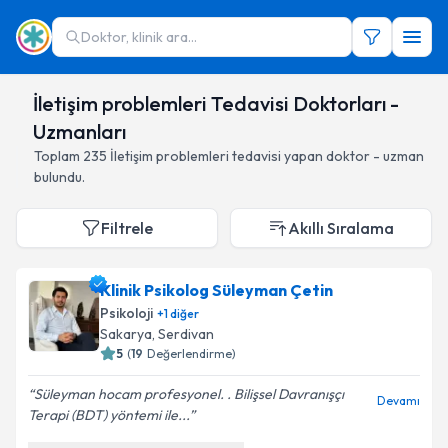
Doktor, klinik ara...
İletişim problemleri Tedavisi Doktorları -
Uzmanları
Toplam
235
İletişim problemleri
tedavisi yapan doktor - uzman
bulundu.
Filtrele
Akıllı Sıralama
Klinik Psikolog Süleyman Çetin
Psikoloji
+
1
diğer
Sakarya
,
Serdivan
5
(
19
Değerlendirme)
Süleyman hocam profesyonel. . Bilişsel Davranışçı
Devamı
Terapi (BDT) yöntemi ile...