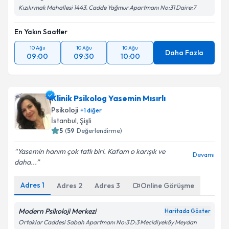
Kızılırmak Mahallesi 1443. Cadde Yağmur Apartmanı No:31 Daire:7
En Yakın Saatler
10 Ağu
10 Ağu
10 Ağu
Daha Fazla
09:00
09:30
10:00
Klinik Psikolog Yasemin Mısırlı
Psikoloji
+
1
diğer
İstanbul
,
Şişli
5
(
59
Değerlendirme)
Yasemin hanım çok tatlı biri. Kafam o karışık ve
Devamı
daha...
Adres
1
Adres
2
Adres
3
Online Görüşme
Modern Psikoloji Merkezi
Haritada Göster
Ortaklar Caddesi Sabah Apartmanı No:3 D:3 Mecidiyeköy Meydan