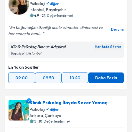
Psikoloji
+
1
diğer
İstanbul
,
Başakşehir
4.9
(
24
Değerlendirme)
En beğendiğim özelliği acele etmeden dinlemesi ve
Devamı
her seansta beni...
Klinik Psikolog Binnur Adıgüzel
Haritada Göster
Başakşehir/İstanbul
En Yakın Saatler
09:00
09:50
10:40
Daha Fazla
Klinik Psikolog İlayda Sezer Yamaç
Psikoloji
+
1
diğer
Ankara
,
Çankaya
5
(
10
Değerlendirme)