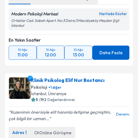
Modern Psikoloji Merkezi
Haritada Göster
Ortaklar Cad. Sabah Apart. No:3 Daire:3 Mecidiyeköy Meydan Şişli
İstanbul
En Yakın Saatler
10 Ağu
10 Ağu
10 Ağu
Daha Fazla
11:00
12:00
13:00
Klinik Psikolog Elif Nur Bostancı
Psikoloji
+
1
diğer
İstanbul
,
Ümraniye
5
(
192
Değerlendirme)
Kuzenimin önerisiyle elit hanımla iletişime geçmiştim,
Devamı
çok bilgili bir uzman...
Adres
1
Online Görüşme