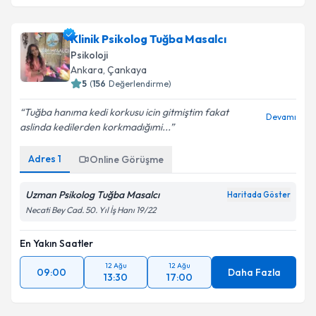
Klinik Psikolog Tuğba Masalcı
Psikoloji
Ankara
,
Çankaya
5
(
156
Değerlendirme)
Tuğba hanıma kedi korkusu icin gitmiştim fakat
Devamı
aslinda kedilerden korkmadığımi...
Adres
1
Online Görüşme
Uzman Psikolog Tuğba Masalcı
Haritada Göster
Necati Bey Cad. 50. Yıl İş Hanı 19/22
En Yakın Saatler
12 Ağu
12 Ağu
09:00
Daha Fazla
13:30
17:00