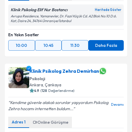
Klinik Psikolog Elif Nur Bostancı
Haritada Göster
Avrupa Residence, Yamanevler, Dr. Fazıl Küçük Cd. A2 Blok No:10 D:6.
Kat, Daire 24, 34764 Ümraniye/İstanbul
En Yakın Saatler
10:00
10:45
11:30
Daha Fazla
Klinik Psikolog Zehra Demirhan
Psikoloji
Ankara
,
Çankaya
4.9
(
128
Değerlendirme)
Kendime güvenle alakalı sorunlar yaşıyordum Psikolog
Devamı
Zehra hocamı internetten buldum...
Adres
1
Online Görüşme