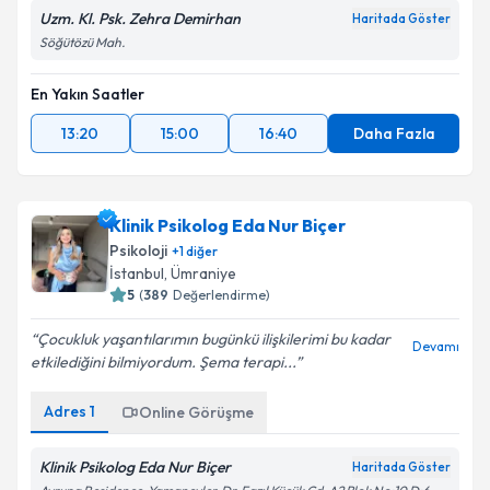
Uzm. Kl. Psk. Zehra Demirhan
Haritada Göster
Söğütözü Mah.
En Yakın Saatler
13:20
15:00
16:40
Daha Fazla
Klinik Psikolog Eda Nur Biçer
Psikoloji
+
1
diğer
İstanbul
,
Ümraniye
5
(
389
Değerlendirme)
Çocukluk yaşantılarımın bugünkü ilişkilerimi bu kadar
Devamı
etkilediğini bilmiyordum. Şema terapi...
Adres
1
Online Görüşme
Klinik Psikolog Eda Nur Biçer
Haritada Göster