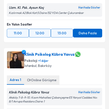
Uzm. Kl. Psk. Aysun Koç
Haritada Göster
Kızılırmak A2 Blok Kat:5 Daire:152 YDA Center Çukurambar
En Yakın Saatler
11:00
12:00
13:00
Daha Fazla
Klinik Psikolog Kübra Yavuz
Psikoloji
+
1
diğer
İstanbul
,
Bakırköy
Adres
1
Online Görüşme
Klinik Psikolog Kübra Yavuz
Haritada Göster
Ataköy 7-8-9-10. Kısım Mahallesi Çobançeşme E5 Yanyol Caddesi No:
8/1 Avrupa Rezidans Daire: 1