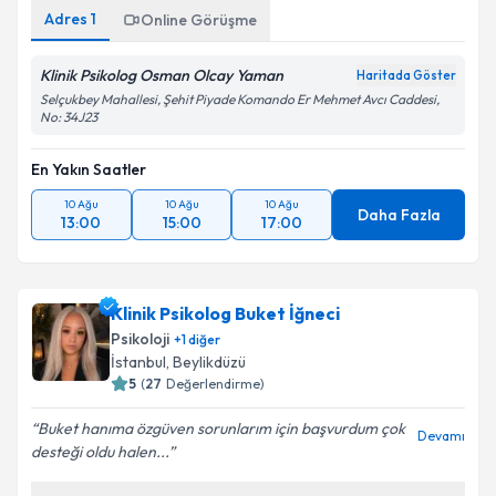
Adres
1
Online Görüşme
Klinik Psikolog Osman Olcay Yaman
Haritada Göster
Selçukbey Mahallesi, Şehit Piyade Komando Er Mehmet Avcı Caddesi,
No: 34J23
En Yakın Saatler
10 Ağu
10 Ağu
10 Ağu
Daha Fazla
13:00
15:00
17:00
Klinik Psikolog Buket İğneci
Psikoloji
+
1
diğer
İstanbul
,
Beylikdüzü
5
(
27
Değerlendirme)
Buket hanıma özgüven sorunlarım için başvurdum çok
Devamı
desteği oldu halen...