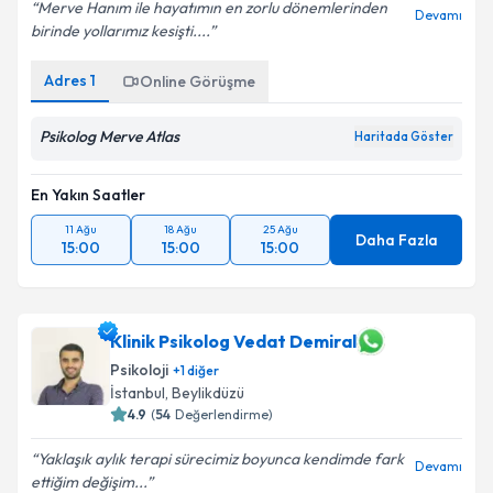
Merve Hanım ile hayatımın en zorlu dönemlerinden
Devamı
birinde yollarımız kesişti....
Adres
1
Online Görüşme
Psikolog Merve Atlas
Haritada Göster
En Yakın Saatler
11 Ağu
18 Ağu
25 Ağu
Daha Fazla
15:00
15:00
15:00
Klinik Psikolog Vedat Demiral
Psikoloji
+
1
diğer
İstanbul
,
Beylikdüzü
4.9
(
54
Değerlendirme)
Yaklaşık aylık terapi sürecimiz boyunca kendimde fark
Devamı
ettiğim değişim...