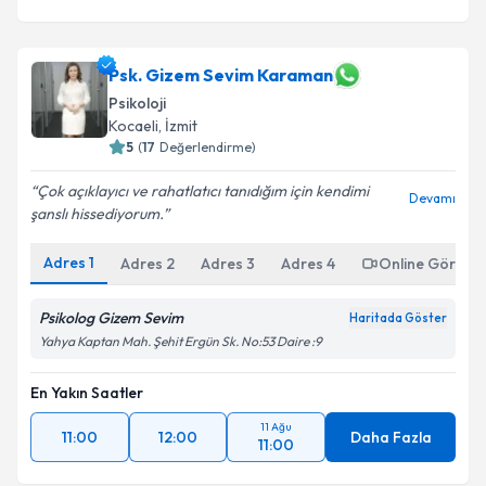
Psk. Gizem Sevim Karaman
Psikoloji
Kocaeli
,
İzmit
5
(
17
Değerlendirme)
Çok açıklayıcı ve rahatlatıcı tanıdığım için kendimi
Devamı
şanslı hissediyorum.
Adres
1
Adres
2
Adres
3
Adres
4
Online Görüşm
Psikolog Gizem Sevim
Haritada Göster
Yahya Kaptan Mah. Şehit Ergün Sk. No:53 Daire :9
En Yakın Saatler
11 Ağu
11:00
12:00
Daha Fazla
11:00