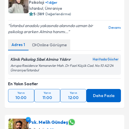
Psikoloji
+
1
diğer
İstanbul
,
Ümraniye
5
(
389
Değerlendirme)
İstanbul anadolu yakasında alanında uzman bir
Devamı
psikolog ararken Almina hanımı...
Adres
1
Online Görüşme
Klinik Psikolog Sibel Almina Yıldırır
Haritada Göster
Avrupa Residence Yamanevler Mah. Dr Fazıl Küçük Cad. No:10 A2/24
Ümraniye/İstanbul
En Yakın Saatler
Yarın
Yarın
Yarın
Daha Fazla
10:00
11:00
12:00
Psk. Melih Gündeş