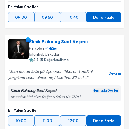
En Yakın Saatler
09:00
09:50
10:40
Daha Fazla
Klinik Psikolog Suat Keçeci
Psikoloji
+
1
diğer
İstanbul
,
Üsküdar
4.8
(
5
Değerlendirme)
Suat hocamla ilk görüşmeden itibaren kendimi
Devamı
yargılanmadan dinlenmiş hissettim. Süreci...
Klinik Psikolog Suat Keçeci
Haritada Göster
Acıbadem Mahallesi Doğancı Sokak No: 17 D: 1
En Yakın Saatler
10:00
11:00
12:00
Daha Fazla