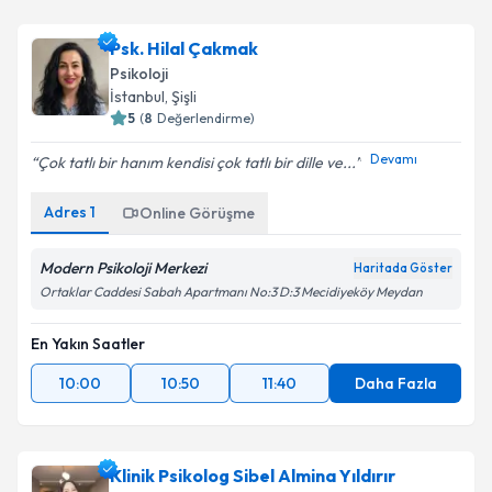
Psk. Hilal Çakmak
Psikoloji
İstanbul
,
Şişli
5
(
8
Değerlendirme)
Devamı
Çok tatlı bir hanım kendisi çok tatlı bir dille ve...
Adres
1
Online Görüşme
Modern Psikoloji Merkezi
Haritada Göster
Ortaklar Caddesi Sabah Apartmanı No:3 D:3 Mecidiyeköy Meydan
En Yakın Saatler
10:00
10:50
11:40
Daha Fazla
Klinik Psikolog Sibel Almina Yıldırır