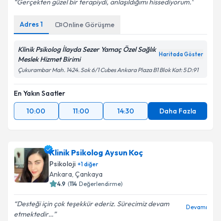
Gerçekten güzel bir terapiydi, anlaşıldığımı hissediyorum.
Adres
1
Online Görüşme
Klinik Psikolog İlayda Sezer Yamaç Özel Sağlık
Haritada Göster
Meslek Hizmet Birimi
Çukurambar Mah. 1424. Sok 6/1 Cubes Ankara Plaza B1 Blok Kat: 5 D:91
En Yakın Saatler
10:00
11:00
14:30
Daha Fazla
Klinik Psikolog Aysun Koç
Psikoloji
+
1
diğer
Ankara
,
Çankaya
4.9
(
114
Değerlendirme)
Desteği için çok teşekkür ederiz. Sürecimiz devam
Devamı
etmektedir…