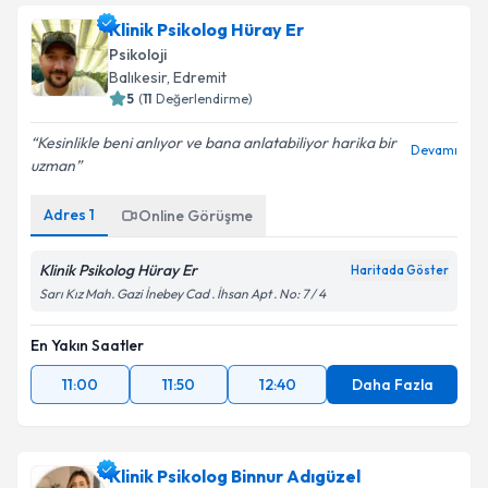
Klinik Psikolog Hüray Er
Psikoloji
Balıkesir
,
Edremit
5
(
11
Değerlendirme)
Kesinlikle beni anlıyor ve bana anlatabiliyor harika bir
Devamı
uzman
Adres
1
Online Görüşme
Klinik Psikolog Hüray Er
Haritada Göster
Sarı Kız Mah. Gazi İnebey Cad . İhsan Apt . No: 7 / 4
En Yakın Saatler
11:00
11:50
12:40
Daha Fazla
Klinik Psikolog Binnur Adıgüzel