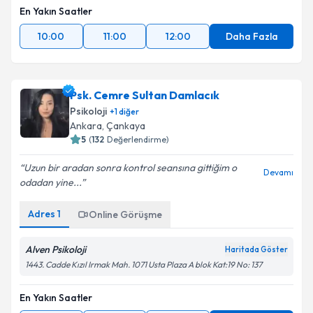
En Yakın Saatler
10:00
11:00
12:00
Daha Fazla
Psk. Cemre Sultan Damlacık
Psikoloji
+
1
diğer
Ankara
,
Çankaya
5
(
132
Değerlendirme)
Uzun bir aradan sonra kontrol seansına gittiğim o
Devamı
odadan yine...
Adres
1
Online Görüşme
Alven Psikoloji
Haritada Göster
1443. Cadde Kızıl Irmak Mah. 1071 Usta Plaza A blok Kat:19 No: 137
En Yakın Saatler