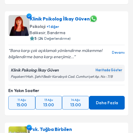
Klinik Psikolog İlkay Güven
Psikoloji
+
1
diğer
Balıkesir
,
Bandırma
5
(
24
Değerlendirme)
Bana karşı çok açıklamalı yönlendirme mükemmel
Devamı
bilgilendirme bana karşı enerjimiz...
Klinik Psikolog İlkay Güven
Haritada Göster
Paşakent Mah. Şehit Bedir Karabıyık Cad. Cumhuriyet Ap. No : 7/B
En Yakın Saatler
11 Ağu
13 Ağu
14 Ağu
Daha Fazla
15:00
13:00
13:00
Psk. Tuğba Birbilen