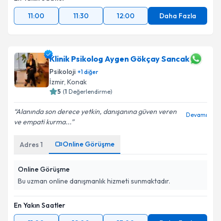
11:00
11:30
12:00
Daha Fazla
Klinik Psikolog Aygen Gökçay Sancak
Psikoloji
+
1
diğer
İzmir
,
Konak
5
(
1
Değerlendirme)
Alanında son derece yetkin, danışanına güven veren
Devamı
ve empati kurma...
Online Görüşme
Adres
1
Online Görüşme
Bu uzman online danışmanlık hizmeti sunmaktadır.
En Yakın Saatler