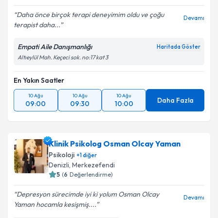
Daha önce birçok terapi deneyimim oldu ve çoğu
Devamı
terapist daha...
Empati Aile Danışmanlığı
Haritada Göster
Altıeylül Mah. Keçeci sok. no:17 kat 3
En Yakın Saatler
10 Ağu
10 Ağu
10 Ağu
Daha Fazla
09:00
09:30
10:00
Klinik Psikolog Osman Olcay Yaman
Psikoloji
+
1
diğer
Denizli
,
Merkezefendi
5
(
6
Değerlendirme)
Depresyon sürecimde iyi ki yolum Osman Olcay
Devamı
Yaman hocamla kesişmiş....