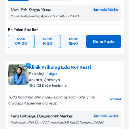
Uzm. Psk. Duygu Yasak
Haritada Göster
Yukarı Bahçelievler, Aşkabat Cd. 48/7, 06490
En Yakın Saatler
10 Ağu
10 Ağu
10 Ağu
Daha Fazla
09:00
14:50
15:40
Klinik Psikolog Eda Nur Kesti
Psikoloji
+
1
diğer
Ankara
,
Çankaya
5
(
21
Değerlendirme)
Eda hocamla zihnimdeki karmaşıklığın aile içi ve
Devamı
arkadaş ilişkilerine olumsuz...
Pera Psikolojik Danışmanlık Merkez
Haritada Göster
Kızılırmak, Ufuk Ünv. Cd Arma Kule D:9. Kat 25 Numara, 06360