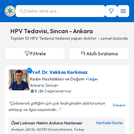
Doktor, klinik ara...
HPV Tedavisi, Sincan - Ankara
Toplam
10
HPV Tedavisi
tedavisi yapan doktor - uzman bulundu
Filtrele
Akıllı Sıralama
Prof. Dr. Vakkas Korkmaz
Kadın Hastalıkları ve Doğum
+
1
diğer
Ankara
, Sincan
5
(
24
Değerlendirme)
Çekinerek gittiğim için çok tedirgindim doktorumun
Devamı
anlayışı ve ilgisi sayesinde...
Özel Lokman Hekim Ankara Hastanesi
Haritada Göster
Andiçen, İdil Sk, 06930 Sincan/Ankara, Turkey