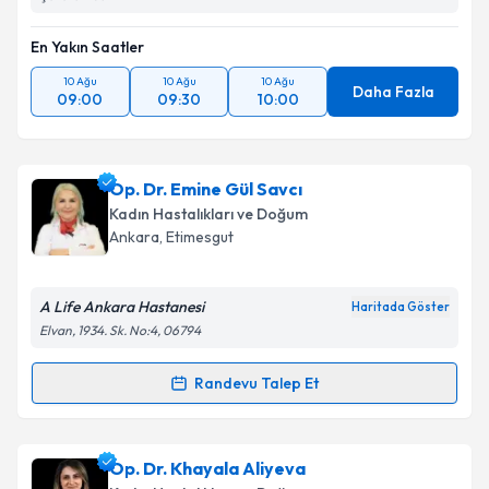
En Yakın Saatler
10 Ağu
10 Ağu
10 Ağu
Daha Fazla
09:00
09:30
10:00
Op. Dr. Emine Gül Savcı
Kadın Hastalıkları ve Doğum
Ankara
, Etimesgut
A Life Ankara Hastanesi
Haritada Göster
Elvan, 1934. Sk. No:4, 06794
Randevu Talep Et
Randevu Takvimi Talebi
Op. Dr. Emine Gül Savcı
için randevu takvimi talebi
Op. Dr. Khayala Aliyeva
oluşturun. Size bu uzmandan randevu almanız için bir