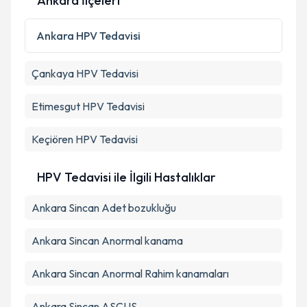
Ankara İlçeleri
Kişisel verilerimin işlenmesine ilişkin
Aydınlatma
Metni
'ni okudum ve kişisel verilerimin belirtilen
Ankara
HPV Tedavisi
kapsamda işlenmesini kabul ediyorum.
Çankaya
HPV Tedavisi
Takvim Talebini Gönder
Etimesgut
HPV Tedavisi
Keçiören
HPV Tedavisi
HPV Tedavisi ile İlgili Hastalıklar
Ankara Sincan Adet bozukluğu
Ankara Sincan Anormal kanama
Ankara Sincan Anormal Rahim kanamaları
Ankara Sincan ASCUS