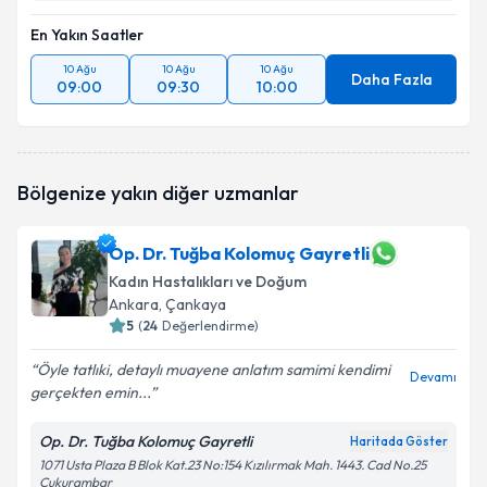
En Yakın Saatler
10 Ağu
10 Ağu
10 Ağu
Daha Fazla
09:00
09:30
10:00
Bölgenize yakın diğer uzmanlar
Op. Dr. Tuğba Kolomuç Gayretli
Kadın Hastalıkları ve Doğum
Ankara
, Çankaya
5
(
24
Değerlendirme)
Öyle tatlıki, detaylı muayene anlatım samimi kendimi
Devamı
gerçekten emin...
Op. Dr. Tuğba Kolomuç Gayretli
Haritada Göster
1071 Usta Plaza B Blok Kat.23 No:154 Kızılırmak Mah. 1443. Cad No.25
Çukurambar