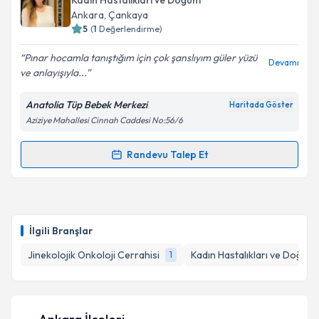
Takvim Talebini Gönder
Kadın Hastalıkları ve Doğum
için bir takvim hazırlandığında e-posta ile
Ankara
, Çankaya
bilgilendireceğiz.
5
(
1
Değerlendirme)
E-posta Adresiniz
Pınar hocamla tanıştığım için çok şanslıyım güler yüzü
Devamı
ve anlayışıyla...
Anatolia Tüp Bebek Merkezi
Haritada Göster
Aziziye Mahallesi Cinnah Caddesi No:56/6
Kişisel verilerimin işlenmesine ilişkin
Aydınlatma
Metni
'ni okudum ve kişisel verilerimin belirtilen
kapsamda işlenmesini kabul ediyorum.
Randevu Talep Et
Randevu Takvimi Talebi
Takvim Talebini Gönder
Op. Dr. Pınar Kemik
için randevu takvimi talebi
oluşturun. Size bu uzmandan randevu almanız için bir
İlgili Branşlar
takvim hazırlandığında e-posta ile bilgilendireceğiz.
Jinekolojik Onkoloji Cerrahisi
Kadın Hastalıkları ve Doğum
1
E-posta Adresiniz