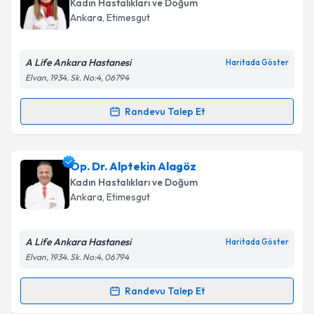
Kadın Hastalıkları ve Doğum
takvim hazırlandığında e-posta ile bilgilendireceğiz.
Ankara
, Etimesgut
E-posta Adresiniz
A Life Ankara Hastanesi
Haritada Göster
Elvan, 1934. Sk. No:4, 06794
Kişisel verilerimin işlenmesine ilişkin
Aydınlatma
Randevu Talep Et
Randevu Takvimi Talebi
Metni
'ni okudum ve kişisel verilerimin belirtilen
kapsamda işlenmesini kabul ediyorum.
Op. Dr. Khayala Aliyeva
için randevu takvimi talebi
Op. Dr. Alptekin Alagöz
oluşturun. Size bu uzmandan randevu almanız için bir
Takvim Talebini Gönder
Kadın Hastalıkları ve Doğum
takvim hazırlandığında e-posta ile bilgilendireceğiz.
Ankara
, Etimesgut
E-posta Adresiniz
A Life Ankara Hastanesi
Haritada Göster
Elvan, 1934. Sk. No:4, 06794
Kişisel verilerimin işlenmesine ilişkin
Aydınlatma
Randevu Talep Et
Randevu Takvimi Talebi
Metni
'ni okudum ve kişisel verilerimin belirtilen