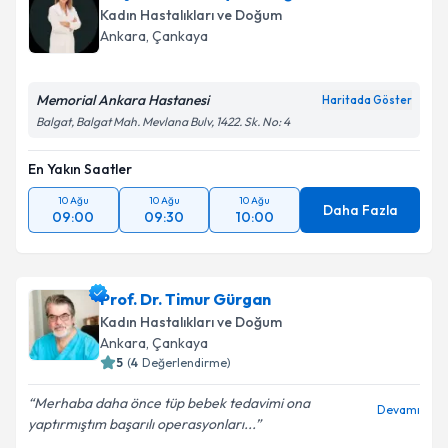
Kadın Hastalıkları ve Doğum
Ankara
, Çankaya
Memorial Ankara Hastanesi
Haritada Göster
Balgat, Balgat Mah. Mevlana Bulv, 1422. Sk. No: 4
En Yakın Saatler
10 Ağu
10 Ağu
10 Ağu
Daha Fazla
09:00
09:30
10:00
Prof. Dr. Timur Gürgan
Kadın Hastalıkları ve Doğum
Ankara
, Çankaya
5
(
4
Değerlendirme)
Merhaba daha önce tüp bebek tedavimi ona
Devamı
yaptırmıştım başarılı operasyonları...