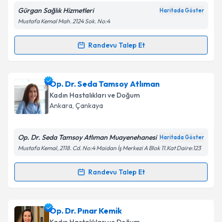
Gürgan Sağlık Hizmetleri
Haritada Göster
Mustafa Kemal Mah. 2124 Sok. No:4
Randevu Talep Et
Randevu Takvimi Talebi
Prof. Dr. Timur Gürgan
için randevu takvimi talebi
Op. Dr. Seda Tamsoy Atlıman
oluşturun. Size bu uzmandan randevu almanız için bir
Kadın Hastalıkları ve Doğum
takvim hazırlandığında e-posta ile bilgilendireceğiz.
Ankara
, Çankaya
E-posta Adresiniz
Op. Dr. Seda Tamsoy Atlıman Muayenehanesi
Haritada Göster
Mustafa Kemal, 2118. Cd. No:4 Maidan İş Merkezi A Blok 11.Kat Daire:123
Kişisel verilerimin işlenmesine ilişkin
Aydınlatma
Randevu Talep Et
Randevu Takvimi Talebi
Metni
'ni okudum ve kişisel verilerimin belirtilen
kapsamda işlenmesini kabul ediyorum.
Op. Dr. Seda Tamsoy Atlıman
için randevu takvimi
Op. Dr. Pınar Kemik
talebi oluşturun. Size bu uzmandan randevu almanız