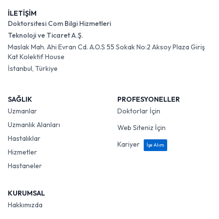
İLETİŞİM
Doktorsitesi Com Bilgi Hizmetleri
Teknoloji ve Ticaret A.Ş.
Maslak Mah. Ahi Evran Cd. A.O.S 55 Sokak No:2 Aksoy Plaza Giriş
Kat Kolektif House
İstanbul, Türkiye
SAĞLIK
PROFESYONELLER
Uzmanlar
Doktorlar İçin
Uzmanlık Alanları
Web Siteniz İçin
Hastalıklar
Kariyer
İşe Alım
Hizmetler
Hastaneler
KURUMSAL
Hakkımızda