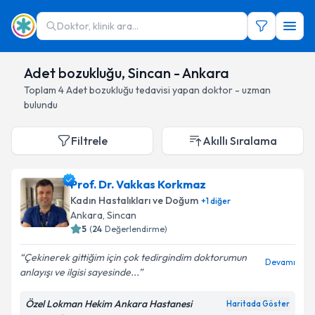
Doktor, klinik ara...
Adet bozukluğu, Sincan - Ankara
Toplam
4
Adet bozukluğu
tedavisi yapan doktor - uzman
bulundu
Filtrele
Akıllı Sıralama
Prof. Dr. Vakkas Korkmaz
Kadın Hastalıkları ve Doğum
+
1
diğer
Ankara
, Sincan
5
(
24
Değerlendirme)
Çekinerek gittiğim için çok tedirgindim doktorumun
Devamı
anlayışı ve ilgisi sayesinde...
Özel Lokman Hekim Ankara Hastanesi
Haritada Göster