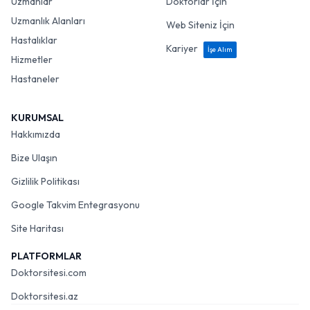
Uzmanlar
Doktorlar İçin
Uzmanlık Alanları
Web Siteniz İçin
Hastalıklar
Kariyer
İşe Alım
Hizmetler
Hastaneler
KURUMSAL
Hakkımızda
Bize Ulaşın
Gizlilik Politikası
Google Takvim Entegrasyonu
Site Haritası
PLATFORMLAR
Doktorsitesi.com
Doktorsitesi.az