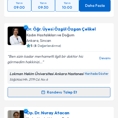
Yarın
Yarın
Yarın
Daha Fazla
09:00
09:30
10:00
Dr. Öğr. Üyesi Özgül Özgan Çelikel
Kadın Hastalıkları ve Doğum
Ankara
, Sincan
5
(
8
Değerlendirme)
Ben sizin kadar merhametli ilgili bir doktor hic
Devamı
görmedim hakkinizi...
Lokman Hekim Üniversitesi Ankara Hastanesi
Haritada Göster
Söğütözü Mh. 2179 Cd. No: 6
Randevu Talep Et
Randevu Takvimi Talebi
Dr. Öğr. Üyesi Özgül Özgan Çelikel
için randevu
Op. Dr. Nuray Atacan
takvimi talebi oluşturun. Size bu uzmandan randevu