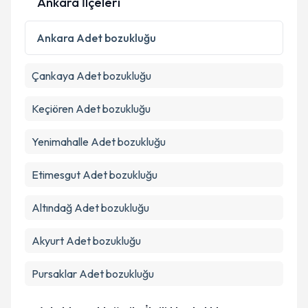
Ankara İlçeleri
Kişisel verilerimin işlenmesine ilişkin
Aydınlatma
Metni
'ni okudum ve kişisel verilerimin belirtilen
Ankara
Adet bozukluğu
kapsamda işlenmesini kabul ediyorum.
Çankaya
Adet bozukluğu
Takvim Talebini Gönder
Keçiören
Adet bozukluğu
Yenimahalle
Adet bozukluğu
Etimesgut
Adet bozukluğu
Altındağ
Adet bozukluğu
Akyurt
Adet bozukluğu
Pursaklar
Adet bozukluğu