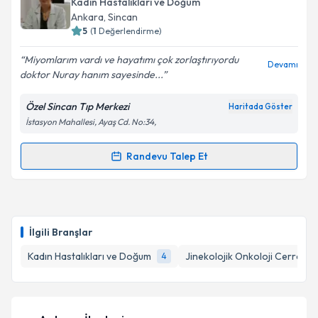
Kadın Hastalıkları ve Doğum
almanız için bir takvim hazırlandığında e-posta ile
Ankara
, Sincan
bilgilendireceğiz.
5
(
1
Değerlendirme)
E-posta Adresiniz
Miyomlarım vardı ve hayatımı çok zorlaştırıyordu
Devamı
doktor Nuray hanım sayesinde...
Özel Sincan Tıp Merkezi
Haritada Göster
İstasyon Mahallesi, Ayaş Cd. No:34,
Kişisel verilerimin işlenmesine ilişkin
Aydınlatma
Metni
'ni okudum ve kişisel verilerimin belirtilen
kapsamda işlenmesini kabul ediyorum.
Randevu Talep Et
Randevu Takvimi Talebi
Takvim Talebini Gönder
Op. Dr. Nuray Atacan
için randevu takvimi talebi
oluşturun. Size bu uzmandan randevu almanız için bir
İlgili Branşlar
takvim hazırlandığında e-posta ile bilgilendireceğiz.
Kadın Hastalıkları ve Doğum
Jinekolojik Onkoloji Cerrahisi
4
E-posta Adresiniz