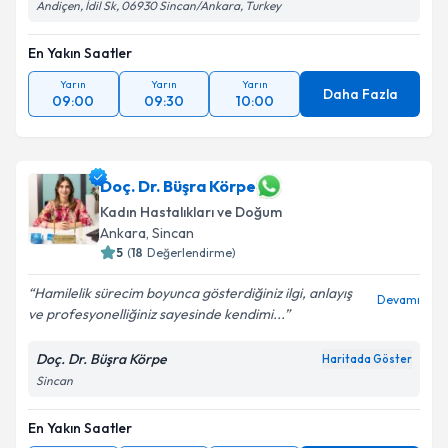
Andiçen, İdil Sk, 06930 Sincan/Ankara, Turkey
En Yakın Saatler
Yarın
Yarın
Yarın
Daha Fazla
09:00
09:30
10:00
Doç. Dr. Büşra Körpe
Kadın Hastalıkları ve Doğum
Ankara
, Sincan
5
(
18
Değerlendirme)
Hamilelik sürecim boyunca gösterdiğiniz ilgi, anlayış
Devamı
ve profesyonelliğiniz sayesinde kendimi...
Doç. Dr. Büşra Körpe
Haritada Göster
Sincan
En Yakın Saatler