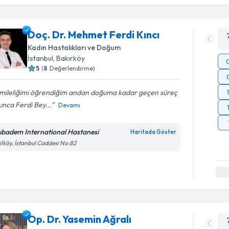
Doç. Dr. Mehmet Ferdi Kıncı
Kadın Hastalıkları ve Doğum
İstanbul
,
Bakırköy
5
(
8
Değerlendirme)
mileliğimi öğrendiğim andan doğuma kadar geçen süreç
nca Ferdi Bey...
Devamı
ıbadem International Hastanesi
Haritada Göster
ilköy, İstanbul Caddesi No:82
Op. Dr. Yasemin Ağralı