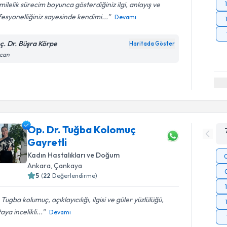
ilelik sürecim boyunca gösterdiğiniz ilgi, anlayış ve
esyonelliğiniz sayesinde kendimi...
Devamı
ç. Dr. Büşra Körpe
Haritada Göster
ncan
Op. Dr. Tuğba Kolomuç
Gayretli
Kadın Hastalıkları ve Doğum
Ankara
,
Çankaya
5
(
22
Değerlendirme)
 Tugba kolumuç, açıklayıcılığı, ilgisi ve güler yüzlülüğü,
aya incelikli...
Devamı