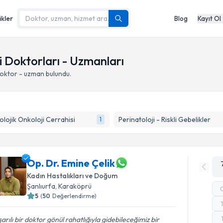
ikler
Blog
Kayıt Ol
i Doktorları - Uzmanları
doktor - uzman bulundu.
olojik Onkoloji Cerrahisi
Perinatoloji - Riskli Gebelikler
1
Op. Dr. Emine Çelik
Kadın Hastalıkları ve Doğum
Şanlıurfa
,
Karaköprü
5
(
50
Değerlendirme)
arılı bir doktor gönül rahatlığıyla gidebileceğimiz bir