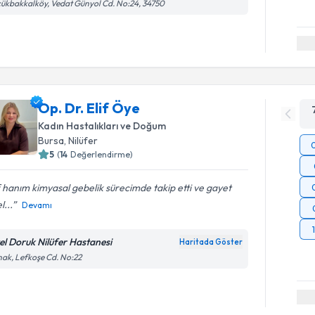
ükbakkalköy, Vedat Günyol Cd. No:24, 34750
Op. Dr. Elif Öye
Kadın Hastalıkları ve Doğum
Bursa
,
Nilüfer
5
(
14
Değerlendirme)
f hanım kimyasal gebelik sürecimde takip etti ve gayet
l...
Devamı
el Doruk Nilüfer Hastanesi
Haritada Göster
ak, Lefkoşe Cd. No:22