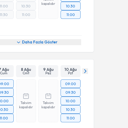
kapalıdır
11:00
10:30
10:30
11:30
11:00
11:00
Daha Fazla Göster
7 Ağu
8 Ağu
9 Ağu
10 Ağu
Cum
Cmt
Paz
Pzt
09:00
09:00
09:30
09:30
10:00
10:00
Takvim
Takvim
kapalıdır
kapalıdır
10:30
10:30
11:00
11:00