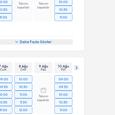
10:00
10:00
Takvim
Takvim
kapalıdır
kapalıdır
10:30
10:30
11:00
11:00
Daha Fazla Göster
7 Ağu
8 Ağu
9 Ağu
10 Ağu
Cum
Cmt
Paz
Pzt
09:00
10:00
09:00
09:30
10:30
09:30
10:00
11:00
10:00
Takvim
kapalıdır
10:30
11:30
10:30
11:00
12:00
11:00