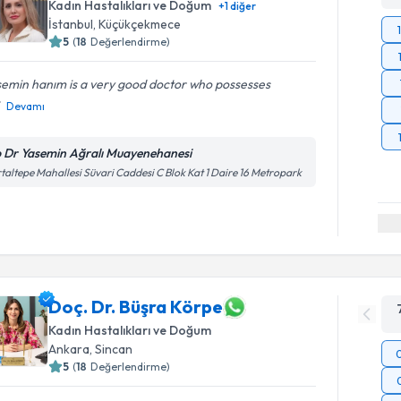
Kadın Hastalıkları ve Doğum
+
1
diğer
İstanbul
,
Küçükçekmece
5
(
18
Değerlendirme)
semin hanım is a very good doctor who possesses
Devamı
 Dr Yasemin Ağralı Muayenehanesi
taltepe Mahallesi Süvari Caddesi C Blok Kat 1 Daire 16 Metropark
Doç. Dr. Büşra Körpe
Kadın Hastalıkları ve Doğum
Ankara
,
Sincan
5
(
18
Değerlendirme)