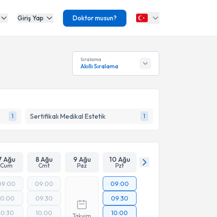
Giriş Yap
Doktor musun?
Sıralama
Akıllı Sıralama
Sertifikalı Medikal Estetik
1
1
7 Ağu
8 Ağu
9 Ağu
10 Ağu
Cum
Cmt
Paz
Pzt
09:00
09:00
09:00
10:00
09:30
09:30
10:30
10:00
10:00
Takvim