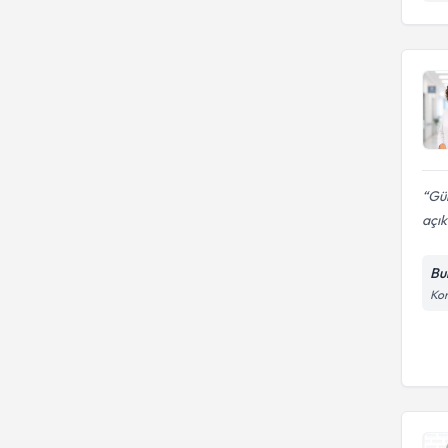
Gül
açık
Bu
Kon