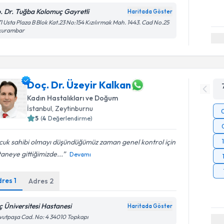
. Dr. Tuğba Kolomuç Gayretli
Haritada Göster
1 Usta Plaza B Blok Kat.23 No:154 Kızılırmak Mah. 1443. Cad No.25
kurambar
Doç. Dr. Üzeyir Kalkan
Kadın Hastalıkları ve Doğum
İstanbul
,
Zeytinburnu
5
(
4
Değerlendirme)
uk sahibi olmayı düşündüğümüz zaman genel kontrol için
aneye gittiğimizde...
Devamı
dres
1
Adres
2
ç Üniversitesi Hastanesi
Haritada Göster
utpaşa Cad. No: 4 34010 Topkapı