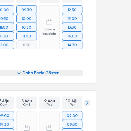
10:00
09:30
12:30
10:30
10:00
13:00
11:00
10:30
13:30
Takvim
kapalıdır
11:30
11:00
14:00
12:00
11:30
14:30
Daha Fazla Göster
7 Ağu
8 Ağu
9 Ağu
10 Ağu
Cum
Cmt
Paz
Pzt
09:00
09:00
09:30
09:30