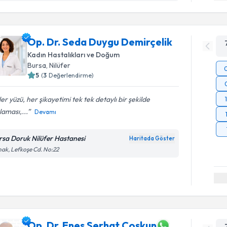
Op. Dr. Seda Duygu Demirçelik
Kadın Hastalıkları ve Doğum
Bursa
,
Nilüfer
5
(
3
Değerlendirme)
er yüzü, her şikayetimi tek tek detaylı bir şekilde
laması,...
Devamı
rsa Doruk Nilüfer Hastanesi
Haritada Göster
ak, Lefkoşe Cd. No:22
Op. Dr. Enes Serhat Coşkun