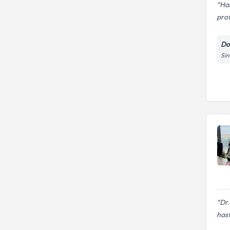
Ham
prof
Do
Si
Dr.
hast