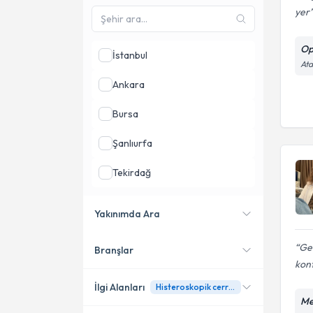
yer
Op
İstanbul
Ata
Ankara
Bursa
Şanlıurfa
Tekirdağ
Balıkesir
Yakınımda Ara
Çanakkale
Ge
Branşlar
Konumuma yakın uzmanları
kont
göster
İlgi Alanları
Histeroskopik cerrahi
Me