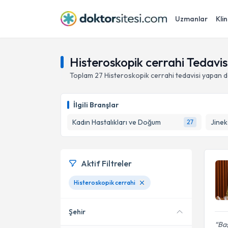
Uzmanlar
Klin
Histeroskopik cerrahi Tedavis
Toplam
27
Histeroskopik cerrahi
tedavisi yapan 
İlgili Branşlar
Kadın Hastalıkları ve Doğum
Jinek
27
Aktif Filtreler
Histeroskopik cerrahi
Şehir
Baş