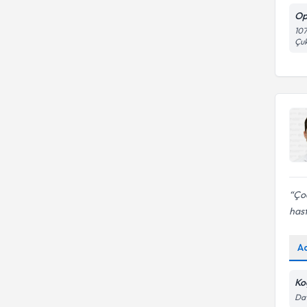
Op
107
Çu
Çoc
hast
A
Ko
Dav