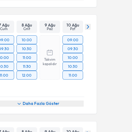
7 Ağu
8 Ağu
9 Ağu
10 Ağu
Cum
Cmt
Paz
Pzt
09:00
10:00
09:00
09:30
10:30
09:30
10:00
11:00
10:00
Takvim
kapalıdır
10:30
11:30
10:30
11:00
12:00
11:00
Daha Fazla Göster
7 Ağu
8 Ağu
9 Ağu
10 Ağu