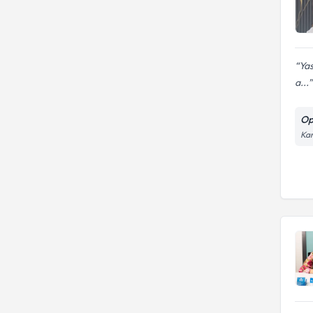
Ya
a...
Op
Kar