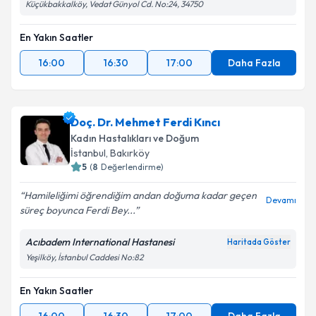
Küçükbakkalköy, Vedat Günyol Cd. No:24, 34750
En Yakın Saatler
16:00
16:30
17:00
Daha Fazla
Doç. Dr. Mehmet Ferdi Kıncı
Kadın Hastalıkları ve Doğum
İstanbul
, Bakırköy
5
(
8
Değerlendirme)
Hamileliğimi öğrendiğim andan doğuma kadar geçen
Devamı
süreç boyunca Ferdi Bey...
Acıbadem International Hastanesi
Haritada Göster
Yeşilköy, İstanbul Caddesi No:82
En Yakın Saatler