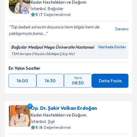
Kadın Hastalıkları ve Doğum
İstanbul
, Bağcılar
5
(
7
Değerlendirme)
Tüp bebek sürecim boyunca hem bilgisi hem de
Devamı
yaklaşımıyla bana...
Bağcılar Medipol Mega Üniversite Hastanesi
Haritada Göster
TEM Avrupa Otoyolu Göztepe Çıkışı No1
En Yakın Saatler
Yarın
16:00
16:30
Daha Fazla
08:30
Op. Dr. Şakir Volkan Erdoğan
Kadın Hastalıkları ve Doğum
İstanbul
, Şişli
5
(
8
Değerlendirme)