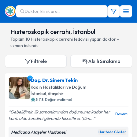
Doktor, klinik ara...
Histeroskopik cerrahi, İstanbul
Toplam
10
Histeroskopik cerrahi
tedavisi yapan doktor -
uzman bulundu
Filtrele
Akıllı Sıralama
Doç. Dr. Sinem Tekin
Kadın Hastalıkları ve Doğum
İstanbul
, Ataşehir
5
(
18
Değerlendirme)
Gebeliğimin ilk zamanlarından doğumuma kadar her
Devamı
kontrolde kendimi güvende hissettiren(tüm...
Medicana Ataşehir Hastanesi
Haritada Göster