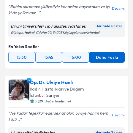
Rahim sarkması şikâyetiyle kendisine başvurdum ve iyi
Devamı
ki de yollarımız...
Biruni Üniversitesi Tıp Fakültesi Hastanesi
Haritada Göster
Gültepe, Halkalı Cd No: 99, 34295 Küçükçekmece/İstanbul
En Yakın Saatler
15:30
15:45
16:00
Daha Fazla
Op. Dr. Ulviye Hanlı
Kadın Hastalıkları ve Doğum
İstanbul
, Sarıyer
5
(
29
Değerlendirme)
Ne kadar teşekkür edersek az olur. Ulviye hanım hem
Devamı
kötü...
Liv Hospital Vadistanbul
Haritada Göster