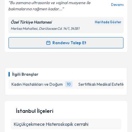
Bu zamana ultrasonla ve vajinal muayene ile
Devamı
bakmalarına rağmen kadar...
Özel Türkiye Hastanesi
Haritada Göster
Merkez Mahallesi, Darülaceze Cd. 14/1, 34381
Randevu Talep Et
Randevu Takvimi Talebi
Op. Dr. Şakir Volkan Erdoğan
için randevu takvimi
talebi oluşturun. Size bu uzmandan randevu almanız
İlgili Branşlar
için bir takvim hazırlandığında e-posta ile
bilgilendireceğiz.
Kadın Hastalıkları ve Doğum
Sertifikalı Medikal Estetik
10
1
E-posta Adresiniz
İstanbul İlçeleri
Küçükçekmece
Kişisel verilerimin işlenmesine ilişkin
Histeroskopik cerrahi
Aydınlatma
Metni
'ni okudum ve kişisel verilerimin belirtilen