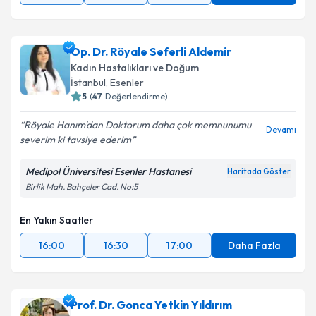
Op. Dr. Röyale Seferli Aldemir
Kadın Hastalıkları ve Doğum
İstanbul
, Esenler
5
(
47
Değerlendirme)
Röyale Hanım'dan Doktorum daha çok memnunumu
Devamı
severim ki tavsiye ederim
Medipol Üniversitesi Esenler Hastanesi
Haritada Göster
Birlik Mah. Bahçeler Cad. No:5
En Yakın Saatler
16:00
16:30
17:00
Daha Fazla
Prof. Dr. Gonca Yetkin Yıldırım