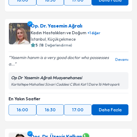
16:00
16:30
17:00
Daha Fazla
Op. Dr. Yasemin Ağralı
Kadın Hastalıkları ve Doğum
+
1
diğer
İstanbul
, Küçükçekmece
5
(
18
Değerlendirme)
Yasemin hanım is a very good doctor who possesses
Devamı
a...
Op Dr Yasemin Ağralı Muayenehanesi
Kartaltepe Mahallesi Süvari Caddesi C Blok Kat 1 Daire 16 Metropark
En Yakın Saatler
16:00
16:30
17:00
Daha Fazla
Doç. Dr. Üzeyir Kalkan