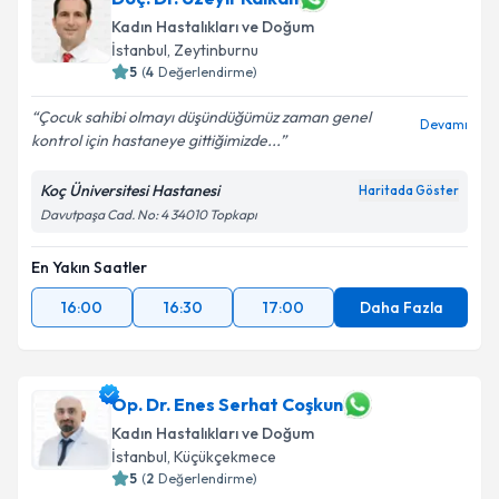
Kadın Hastalıkları ve Doğum
İstanbul
, Zeytinburnu
5
(
4
Değerlendirme)
Çocuk sahibi olmayı düşündüğümüz zaman genel
Devamı
kontrol için hastaneye gittiğimizde...
Koç Üniversitesi Hastanesi
Haritada Göster
Davutpaşa Cad. No: 4 34010 Topkapı
En Yakın Saatler
16:00
16:30
17:00
Daha Fazla
Op. Dr. Enes Serhat Coşkun
Kadın Hastalıkları ve Doğum
İstanbul
, Küçükçekmece
5
(
2
Değerlendirme)