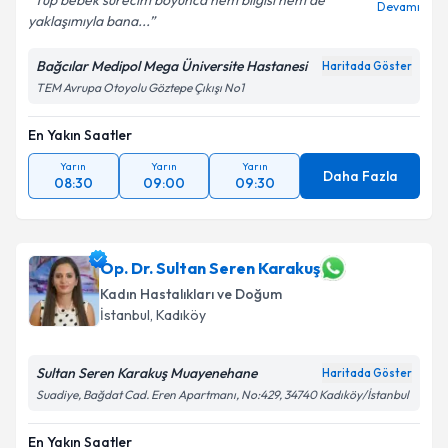
Tüp bebek sürecim boyunca hem bilgisi hem de
Devamı
yaklaşımıyla bana...
Bağcılar Medipol Mega Üniversite Hastanesi
Haritada Göster
TEM Avrupa Otoyolu Göztepe Çıkışı No1
En Yakın Saatler
Yarın
Yarın
Yarın
Daha Fazla
08:30
09:00
09:30
Op. Dr. Sultan Seren Karakuş
Kadın Hastalıkları ve Doğum
İstanbul
, Kadıköy
Sultan Seren Karakuş Muayenehane
Haritada Göster
Suadiye, Bağdat Cad. Eren Apartmanı, No:429, 34740 Kadıköy/İstanbul
En Yakın Saatler