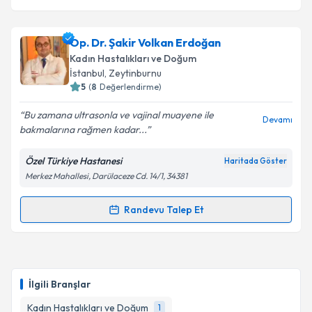
Op. Dr. Şakir Volkan Erdoğan
Kadın Hastalıkları ve Doğum
İstanbul
, Zeytinburnu
5
(
8
Değerlendirme)
Bu zamana ultrasonla ve vajinal muayene ile
Devamı
bakmalarına rağmen kadar...
Özel Türkiye Hastanesi
Haritada Göster
Merkez Mahallesi, Darülaceze Cd. 14/1, 34381
Randevu Talep Et
Randevu Takvimi Talebi
Op. Dr. Şakir Volkan Erdoğan
için randevu takvimi
talebi oluşturun. Size bu uzmandan randevu almanız
İlgili Branşlar
için bir takvim hazırlandığında e-posta ile
bilgilendireceğiz.
Kadın Hastalıkları ve Doğum
1