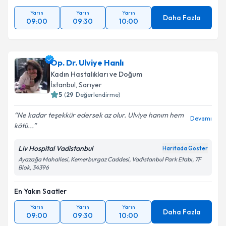
Yarın
Yarın
Yarın
Daha Fazla
09:00
09:30
10:00
Op. Dr. Ulviye Hanlı
Kadın Hastalıkları ve Doğum
İstanbul
, Sarıyer
5
(
29
Değerlendirme)
Ne kadar teşekkür edersek az olur. Ulviye hanım hem
Devamı
kötü...
Liv Hospital Vadistanbul
Haritada Göster
Ayazağa Mahallesi, Kemerburgaz Caddesi, Vadistanbul Park Etabı, 7F
Blok, 34396
En Yakın Saatler
Yarın
Yarın
Yarın
Daha Fazla
09:00
09:30
10:00