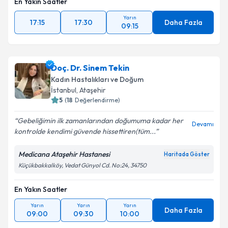
En Yakın Saatler
Yarın
17:15
17:30
Daha Fazla
09:15
Doç. Dr. Sinem Tekin
Kadın Hastalıkları ve Doğum
İstanbul
, Ataşehir
5
(
18
Değerlendirme)
Gebeliğimin ilk zamanlarından doğumuma kadar her
Devamı
kontrolde kendimi güvende hissettiren(tüm...
Medicana Ataşehir Hastanesi
Haritada Göster
Küçükbakkalköy, Vedat Günyol Cd. No:24, 34750
En Yakın Saatler
Yarın
Yarın
Yarın
Daha Fazla
09:00
09:30
10:00