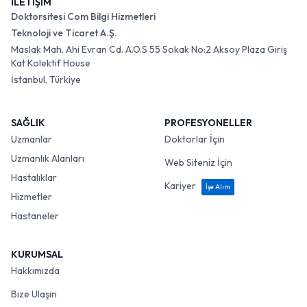
İLETİŞİM
Doktorsitesi Com Bilgi Hizmetleri
Teknoloji ve Ticaret A.Ş.
Maslak Mah. Ahi Evran Cd. A.O.S 55 Sokak No:2 Aksoy Plaza Giriş
Kat Kolektif House
İstanbul, Türkiye
SAĞLIK
PROFESYONELLER
Uzmanlar
Doktorlar İçin
Uzmanlık Alanları
Web Siteniz İçin
Hastalıklar
Kariyer
İşe Alım
Hizmetler
Hastaneler
KURUMSAL
Hakkımızda
Bize Ulaşın