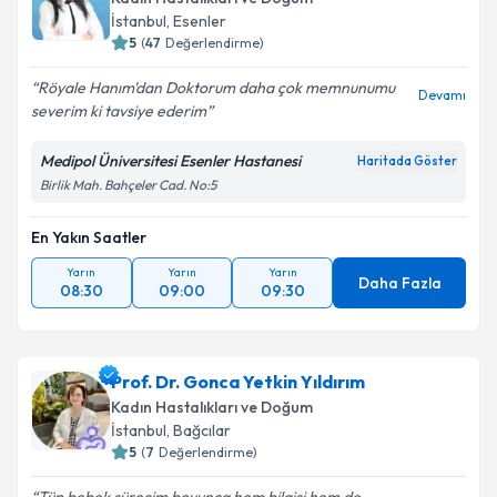
İstanbul
, Esenler
5
(
47
Değerlendirme)
Röyale Hanım'dan Doktorum daha çok memnunumu
Devamı
severim ki tavsiye ederim
Medipol Üniversitesi Esenler Hastanesi
Haritada Göster
Birlik Mah. Bahçeler Cad. No:5
En Yakın Saatler
Yarın
Yarın
Yarın
Daha Fazla
08:30
09:00
09:30
Prof. Dr. Gonca Yetkin Yıldırım
Kadın Hastalıkları ve Doğum
İstanbul
, Bağcılar
5
(
7
Değerlendirme)