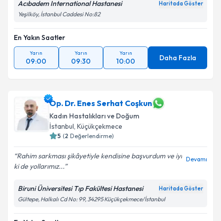
Acıbadem International Hastanesi
Haritada Göster
Yeşilköy, İstanbul Caddesi No:82
En Yakın Saatler
Yarın
Yarın
Yarın
Daha Fazla
09:00
09:30
10:00
Op. Dr. Enes Serhat Coşkun
Kadın Hastalıkları ve Doğum
İstanbul
, Küçükçekmece
5
(
2
Değerlendirme)
Rahim sarkması şikâyetiyle kendisine başvurdum ve iyi
Devamı
ki de yollarımız...
Biruni Üniversitesi Tıp Fakültesi Hastanesi
Haritada Göster
Gültepe, Halkalı Cd No: 99, 34295 Küçükçekmece/İstanbul