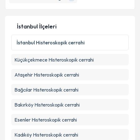
E-posta Adresiniz
İstanbul İlçeleri
Kişisel verilerimin işlenmesine ilişkin
Aydınlatma
İstanbul
Histeroskopik cerrahi
Metni
'ni okudum ve kişisel verilerimin belirtilen
kapsamda işlenmesini kabul ediyorum.
Küçükçekmece
Histeroskopik cerrahi
Takvim Talebini Gönder
Ataşehir
Histeroskopik cerrahi
Bağcılar
Histeroskopik cerrahi
Bakırköy
Histeroskopik cerrahi
Esenler
Histeroskopik cerrahi
Kadıköy
Histeroskopik cerrahi