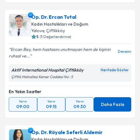
Op. Dr. Ercan Tutal
Kadın Hastalıkları ve Doğum
Yalova
, Çiftlikköy
5
(
1
Değerlendirme)
Ercan Bey, hem hastasını unutmayan hem de kişinin
Devamı
ruhsal ve...
Aktif International Hospital Çiftlikköy
Haritada Göster
Çiftlik Mahallesi Kemer Caddesi No : 5
En Yakın Saatler
Yarın
Yarın
Yarın
Daha Fazla
09:00
09:15
09:30
Op. Dr. Röyale Seferli Aldemir
Kadın Hastalıkları ve Doğum