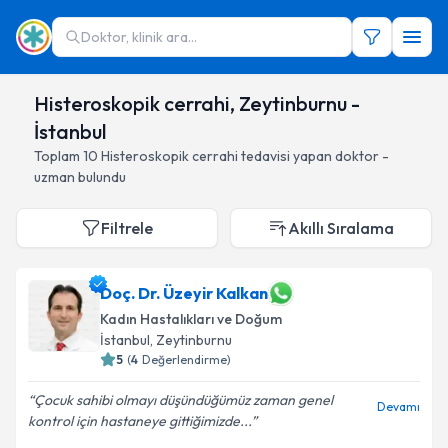
Doktor, klinik ara...
Histeroskopik cerrahi, Zeytinburnu -
İstanbul
Toplam
10
Histeroskopik cerrahi
tedavisi yapan doktor -
uzman bulundu
Filtrele
Akıllı Sıralama
Doç. Dr. Üzeyir Kalkan
Kadın Hastalıkları ve Doğum
İstanbul
, Zeytinburnu
5
(
4
Değerlendirme)
Çocuk sahibi olmayı düşündüğümüz zaman genel
Devamı
kontrol için hastaneye gittiğimizde...