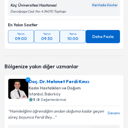
Koç Üniversitesi Hastanesi
Haritada Göster
Davutpaşa Cad. No: 4 34010 Topkapı
En Yakın Saatler
Yarın
Yarın
Yarın
Daha Fazla
09:00
09:30
10:00
Bölgenize yakın diğer uzmanlar
Doç. Dr. Mehmet Ferdi Kıncı
Kadın Hastalıkları ve Doğum
İstanbul
, Bakırköy
5
(
8
Değerlendirme)
Hamileliğimi öğrendiğim andan doğuma kadar geçen
Devamı
süreç boyunca Ferdi Bey...