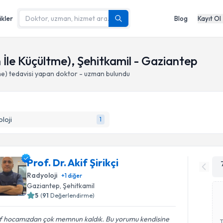
ikler
Blog
Kayıt Ol
İle Küçültme), Şehitkamil - Gaziantep
me)
tedavisi yapan doktor - uzman bulundu
loji
1
Prof. Dr. Akif Şirikçi
Radyoloji
+
1
diğer
Gaziantep
, Şehitkamil
5
(
91
Değerlendirme)
f hocamızdan çok memnun kaldık. Bu yorumu kendisine