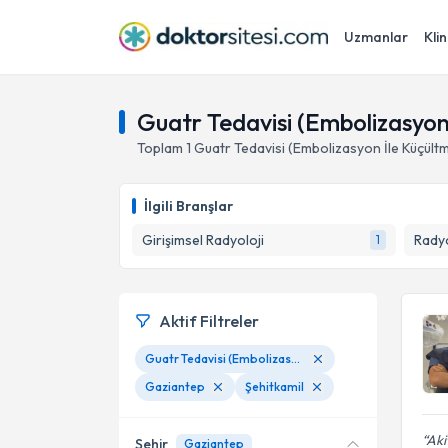
Uzmanlar
Klin
Guatr Tedavisi (Embolizasyon 
Toplam
1
Guatr Tedavisi (Embolizasyon İle Küçült
İlgili Branşlar
Girişimsel Radyoloji
Radyo
1
Aktif Filtreler
Guatr Tedavisi (Embolizasyon İle Küçültme)
Gaziantep
Şehitkamil
Aki
Şehir
Gaziantep