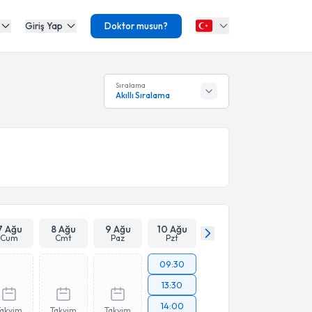
Giriş Yap
Doktor musun?
Sıralama
Akıllı Sıralama
7 Ağu
8 Ağu
9 Ağu
10 Ağu
Cum
Cmt
Paz
Pzt
09:30
13:30
14:00
Takvim
Takvim
Takvim