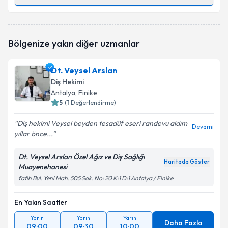
Randevu Takvimi Talebi
Dt. Tuğçe Aydın Çiğnaklı
için randevu takvimi talebi
Bölgenize yakın diğer uzmanlar
oluşturun. Size bu uzmandan randevu almanız için bir
takvim hazırlandığında e-posta ile bilgilendireceğiz.
Dt. Veysel Arslan
E-posta Adresiniz
Diş Hekimi
Antalya
, Finike
5
(
1
Değerlendirme)
Diş hekimi Veysel beyden tesadüf eseri randevu aldım
Kişisel verilerimin işlenmesine ilişkin
Aydınlatma
Devamı
yıllar önce...
Metni
'ni okudum ve kişisel verilerimin belirtilen
kapsamda işlenmesini kabul ediyorum.
Dt. Veysel Arslan Özel Ağız ve Diş Sağlığı
Haritada Göster
Muayenehanesi
Takvim Talebini Gönder
fatih Bul. Yeni Mah. 505 Sok. No: 20 K:1 D:1 Antalya / Finike
En Yakın Saatler
Yarın
Yarın
Yarın
Daha Fazla
09:00
09:30
10:00