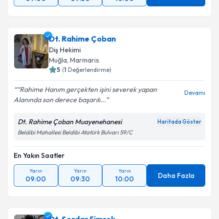
Dt. Rahime Çoban
Diş Hekimi
Muğla
, Marmaris
5
(
1
Değerlendirme)
“Rahime Hanım gerçekten işini severek yapan
Devamı
Alanında son derece başarılı...
Dt. Rahime Çoban Muayenehanesi
Haritada Göster
Beldibi Mahallesi Beldibi Atatürk Bulvarı 59/C
En Yakın Saatler
Yarın
Yarın
Yarın
Daha Fazla
09:00
09:30
10:00