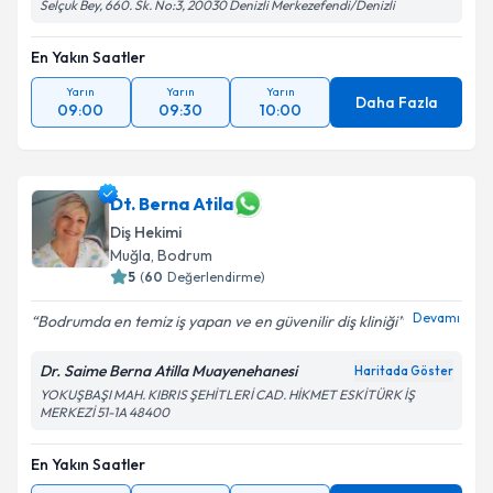
Selçuk Bey, 660. Sk. No:3, 20030 Denizli Merkezefendi/Denizli
En Yakın Saatler
Yarın
Yarın
Yarın
Daha Fazla
09:00
09:30
10:00
Dt. Berna Atila
Diş Hekimi
Muğla
, Bodrum
5
(
60
Değerlendirme)
Devamı
Bodrumda en temiz iş yapan ve en güvenilir diş kliniği
Dr. Saime Berna Atilla Muayenehanesi
Haritada Göster
YOKUŞBAŞI MAH. KIBRIS ŞEHİTLERİ CAD. HİKMET ESKİTÜRK İŞ
MERKEZİ 51-1A 48400
En Yakın Saatler