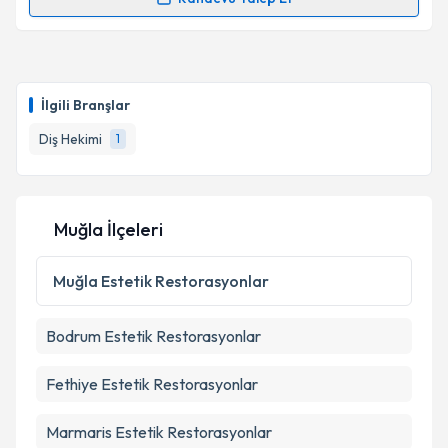
Randevu Takvimi Talebi
kapsamda işlenmesini kabul ediyorum.
Dt. Ezgi Türker
için randevu takvimi talebi oluşturun.
Takvim Talebini Gönder
Size bu uzmandan randevu almanız için bir takvim
İlgili Branşlar
hazırlandığında e-posta ile bilgilendireceğiz.
Diş Hekimi
1
E-posta Adresiniz
Muğla İlçeleri
Kişisel verilerimin işlenmesine ilişkin
Aydınlatma
Metni
'ni okudum ve kişisel verilerimin belirtilen
Muğla
Estetik Restorasyonlar
kapsamda işlenmesini kabul ediyorum.
Bodrum
Estetik Restorasyonlar
Takvim Talebini Gönder
Fethiye
Estetik Restorasyonlar
Marmaris
Estetik Restorasyonlar