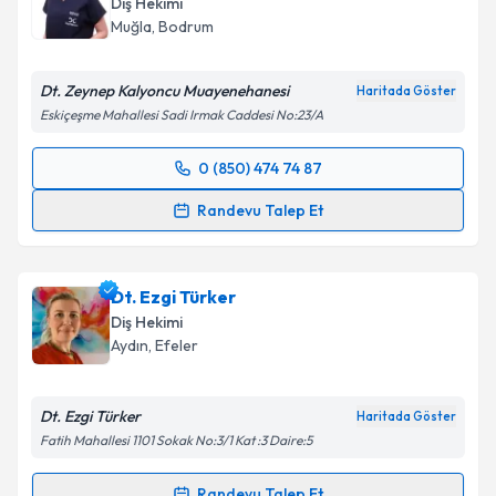
Diş Hekimi
hazırlandığında e-posta ile bilgilendireceğiz.
Muğla
, Bodrum
E-posta Adresiniz
Dt. Zeynep Kalyoncu Muayenehanesi
Haritada Göster
Eskiçeşme Mahallesi Sadi Irmak Caddesi No:23/A
Kişisel verilerimin işlenmesine ilişkin
Aydınlatma
0 (850) 474 74 87
Randevu Takvimi Talebi
Metni
'ni okudum ve kişisel verilerimin belirtilen
Randevu Talep Et
kapsamda işlenmesini kabul ediyorum.
Dt. Zeynep Kalyoncu Açıkgöz
için randevu takvimi
talebi oluşturun. Size bu uzmandan randevu almanız
Takvim Talebini Gönder
Dt. Ezgi Türker
için bir takvim hazırlandığında e-posta ile
bilgilendireceğiz.
Diş Hekimi
Aydın
, Efeler
E-posta Adresiniz
Dt. Ezgi Türker
Haritada Göster
Fatih Mahallesi 1101 Sokak No:3/1 Kat :3 Daire:5
Kişisel verilerimin işlenmesine ilişkin
Aydınlatma
Randevu Talep Et
Metni
'ni okudum ve kişisel verilerimin belirtilen