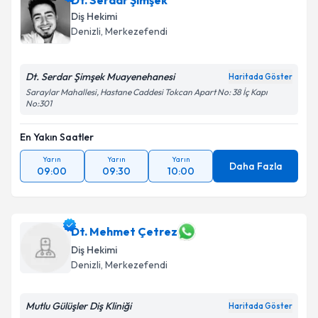
Dt. Serdar Şimşek
Diş Hekimi
Denizli
, Merkezefendi
Dt. Serdar Şimşek Muayenehanesi
Haritada Göster
Saraylar Mahallesi, Hastane Caddesi Tokcan Apart No: 38 İç Kapı
No:301
En Yakın Saatler
Yarın
Yarın
Yarın
Daha Fazla
09:00
09:30
10:00
Dt. Mehmet Çetrez
Diş Hekimi
Denizli
, Merkezefendi
Mutlu Gülüşler Diş Kliniği
Haritada Göster