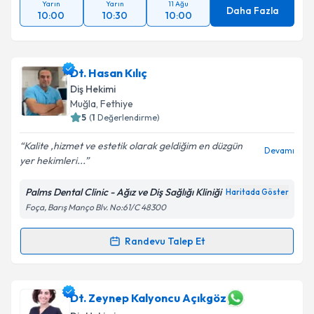
Yarın
Yarın
11 Ağu
Daha Fazla
10:00
10:30
10:00
Dt. Hasan Kılıç
Diş Hekimi
Muğla
, Fethiye
5
(
1
Değerlendirme)
Kalite ,hizmet ve estetik olarak geldiğim en düzgün
Devamı
yer hekimleri...
Palms Dental Clinic - Ağız ve Diş Sağlığı Kliniği
Haritada Göster
Foça, Barış Manço Blv. No:61/C 48300
Randevu Talep Et
Randevu Takvimi Talebi
Dt. Hasan Kılıç
için randevu takvimi talebi oluşturun.
Dt. Zeynep Kalyoncu Açıkgöz
Size bu uzmandan randevu almanız için bir takvim