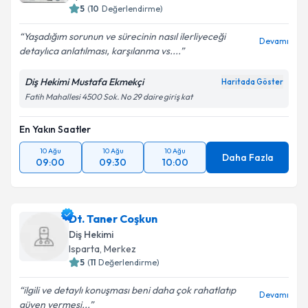
5
(
10
Değerlendirme)
Yaşadığım sorunun ve sürecinin nasıl ilerliyeceği
Devamı
detaylıca anlatılması, karşılanma vs....
Diş Hekimi Mustafa Ekmekçi
Haritada Göster
Fatih Mahallesi 4500 Sok. No 29 daire giriş kat
En Yakın Saatler
10 Ağu
10 Ağu
10 Ağu
Daha Fazla
09:00
09:30
10:00
Dt. Taner Coşkun
Diş Hekimi
Isparta
, Merkez
5
(
11
Değerlendirme)
ilgili ve detaylı konuşması beni daha çok rahatlatıp
Devamı
güven vermesi...