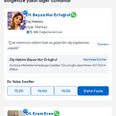
Bölgenize yakın diğer uzmanlar
Dt. Beyza Nur Ertuğrul
Diş Hekimi
Uşak
, Merkez
5
(
68
Değerlendirme)
Çok memnun oldum hızlı ve güzel bir diş kaplaması
Devamı
yapıldı
Diş Hekimi Beyza Nur Ertuğrul
Haritada Göster
Kurtuluş Mahallesi İsmetpaşa Caddesi Tüccaroğlu Apartmanı NO 102/4
B Blok
En Yakın Saatler
13:30
14:00
14:30
Daha Fazla
Dt. Erem Eren