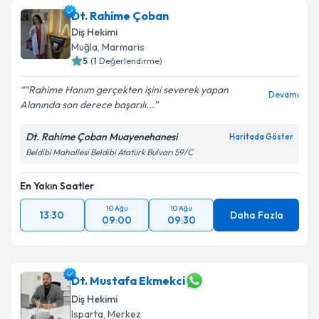
Dt. Rahime Çoban
Diş Hekimi
Muğla
, Marmaris
5
(
1
Değerlendirme)
“Rahime Hanım gerçekten işini severek yapan
Devamı
Alanında son derece başarılı...
Dt. Rahime Çoban Muayenehanesi
Haritada Göster
Beldibi Mahallesi Beldibi Atatürk Bulvarı 59/C
En Yakın Saatler
10 Ağu
10 Ağu
13:30
Daha Fazla
09:00
09:30
Dt. Mustafa Ekmekci
Diş Hekimi
Isparta
, Merkez