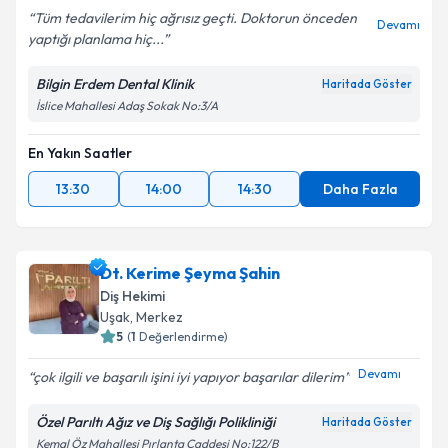
Tüm tedavilerim hiç ağrısız geçti. Doktorun önceden
Devamı
yaptığı planlama hiç...
Bilgin Erdem Dental Klinik
Haritada Göster
İslice Mahallesi Adaş Sokak No:3/A
En Yakın Saatler
13:30
14:00
14:30
Daha Fazla
Dt. Kerime Şeyma Şahin
Diş Hekimi
Uşak
, Merkez
5
(
1
Değerlendirme)
Devamı
çok ilgili ve başarılı işini iyi yapıyor başarılar dilerim
Özel Parıltı Ağız ve Diş Sağlığı Polikliniği
Haritada Göster
Kemal Öz Mahallesi Pırlanta Caddesi No:122/B