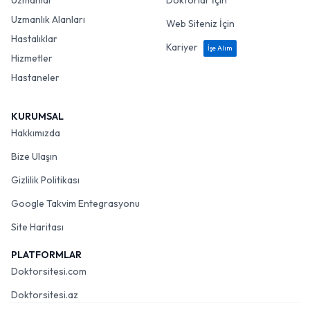
Uzmanlar
Doktorlar İçin
Uzmanlık Alanları
Web Siteniz İçin
Hastalıklar
Kariyer
İşe Alım
Hizmetler
Hastaneler
KURUMSAL
Hakkımızda
Bize Ulaşın
Gizlilik Politikası
Google Takvim Entegrasyonu
Site Haritası
PLATFORMLAR
Doktorsitesi.com
Doktorsitesi.az