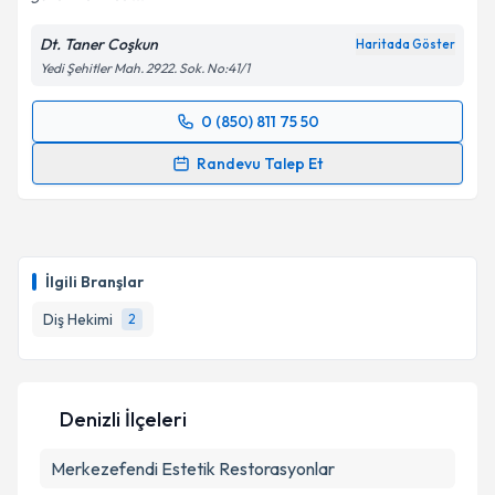
Dt. Taner Coşkun
Haritada Göster
Yedi Şehitler Mah. 2922. Sok. No:41/1
0 (850) 811 75 50
Randevu Takvimi Talebi
Randevu Talep Et
Dt. Taner Coşkun
için randevu takvimi talebi
oluşturun. Size bu uzmandan randevu almanız için bir
takvim hazırlandığında e-posta ile bilgilendireceğiz.
İlgili Branşlar
E-posta Adresiniz
Diş Hekimi
2
Kişisel verilerimin işlenmesine ilişkin
Aydınlatma
Denizli İlçeleri
Metni
'ni okudum ve kişisel verilerimin belirtilen
kapsamda işlenmesini kabul ediyorum.
Merkezefendi
Estetik Restorasyonlar