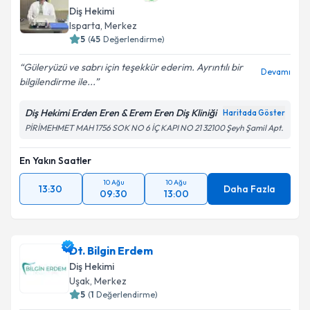
Diş Hekimi
Isparta
, Merkez
5
(
45
Değerlendirme)
Güleryüzü ve sabrı için teşekkür ederim. Ayrıntılı bir
Devamı
bilgilendirme ile...
Diş Hekimi Erden Eren & Erem Eren Diş Kliniği
Haritada Göster
PİRİMEHMET MAH 1756 SOK NO 6 İÇ KAPI NO 21 32100 Şeyh Şamil Apt.
En Yakın Saatler
10 Ağu
10 Ağu
13:30
Daha Fazla
09:30
13:00
Dt. Bilgin Erdem
Diş Hekimi
Uşak
, Merkez
5
(
1
Değerlendirme)