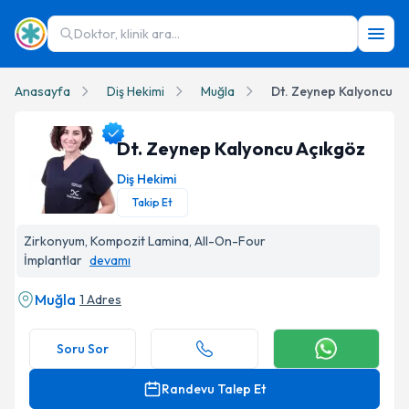
Doktor, klinik ara...
Anasayfa
Diş Hekimi
Muğla
Dt. Zeynep Kalyoncu A
Dt. Zeynep Kalyoncu Açıkgöz
Diş Hekimi
Takip Et
Dt. Zeynep Kalyoncu Açıkgöz Profil Fotoğrafı
Zirkonyum, Kompozit Lamina, All-On-Four
İmplantlar
devamı
Muğla
1 Adres
Soru Sor
Randevu Talep Et