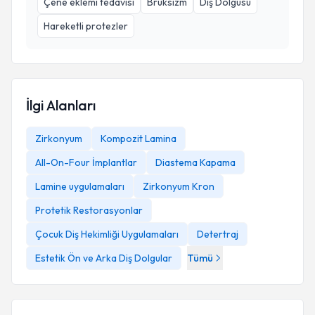
Çene eklemi tedavisi
Bruksizm
Diş Dolgusu
Hareketli protezler
İlgi Alanları
Zirkonyum
Kompozit Lamina
All-On-Four İmplantlar
Diastema Kapama
Lamine uygulamaları
Zirkonyum Kron
Protetik Restorasyonlar
Çocuk Diş Hekimliği Uygulamaları
Detertraj
Estetik Ön ve Arka Diş Dolgular
Tümü